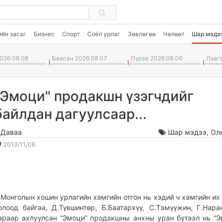
ийн засаг
Бизнес
Спорт
Соёл урлаг
Зөвлөгөө
Чөлөөт
Шар мэдэ
026 08 08
Баасан 2026 08 07
Пүрэв 2026 08 06
Лхагв
"Эмоци" продакшн үзэгчдийг
байлдан дагуулсаар...
.Даваа
Шар мэдээ
,
Ол
2013-
2026-
2013/11/06
11-
08-
06
09
17:57:06
00:04:25
онголын хошин урлагийн хамгийн отгон нь хэдий ч хамгийн их 
олоод байгаа, Д.Түвшинтөр, Б.Баатархүү, С.Тэмүүжин, Г.Нара
араар ахлуулсан “Эмоци” продакшны анхны уран бүтээл нь “Э