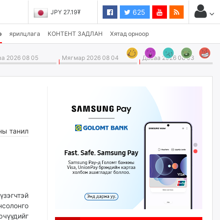
625
JPY 27.19₮
э
ярилцлага
КОНТЕНТ ЗАДЛАН
Хятад орноор
а 2026 08 05
Мягмар 2026 08 04
Даваа 2026 08 03
ны танил
үзэгчтэй
нсолонго
рчүүдийг