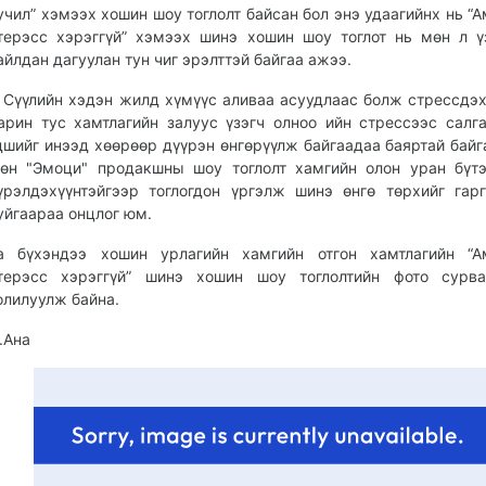
учил” хэмээх хошин шоу тоглолт байсан бол энэ удаагийнх нь “
терэсс хэрэггүй” хэмээх шинэ хошин шоу тоглот нь мөн л ү
айлдан дагуулан тун чиг эрэлттэй байгаа ажээ.
үүлийн хэдэн жилд хүмүүс аливаа асуудлаас болж стрессдэх
арин тус хамтлагийн залуус үзэгч олноо ийн стрессээс салг
дшийг инээд хөөрөөр дүүрэн өнгөрүүлж байгаадаа баяртай байг
өн "Эмоци" продакшны шоу тоглолт хамгийн олон уран бүт
үрэлдэхүүнтэйгээр тоглогдон үргэлж шинэ өнгө төрхийг га
уйгаараа онцлог юм.
а бүхэндээ хошин урлагийн хамгийн отгон хамтлагийн “А
терэсс хэрэггүй” шинэ хошин шоу тоглолтийн фото сурва
олилуулж байна.
.Ана