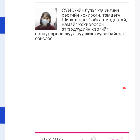
СУИС-ийн бүлэг хүчингийн
хэргийн хохирогч, тэмцэгч
Шинэцэцэг: Сайхан мэдээтэй,
намайг хохироосон
этгээдүүдийн хэргийг
прокуророос шүүх рүү шилжүүлж байгааг
сонслоо
өчигдѳр
Өчигдрийн байдлаар ₮10000
доош дүнгээр шатахууны
худалдан авалт хийсэн 1500
баримт бүртгэгджээ
өчигдѳр
Шатахуун олголтыг 50,000
төгрөгөөр хязгаарласныг
нэмэгдүүлж 100,000 төгрөгт
хүргэхээр судалж байгаа
өчигдѳр