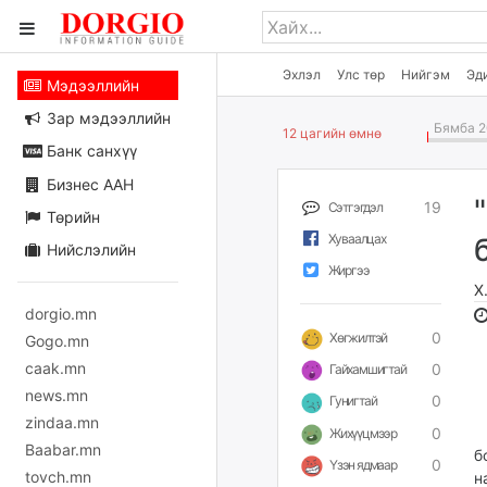
Эхлэл
Улс төр
Нийгэм
Эд
Мэдээллийн
Зар мэдээллийн
Бямба 2
12 цагийн өмнө
Банк санхүү
Бизнес ААН
19
Сэтгэгдэл
Төрийн
Хуваалцах
Нийслэлийн
Жиргээ
Х
dorgio.mn
0
Хөгжилтэй
Gogo.mn
caak.mn
0
Гайхамшигтай
news.mn
0
Гунигтай
zindaa.mn
М
0
Жихүүцмээр
Baabar.mn
б
0
Үзэн ядмаар
tovch.mn
н