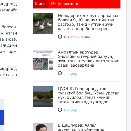
Шинэ
Их уншигдсан
Амьдралд
зэгчдийг
Өнөөдөр ихэнх нутгаар халах
боловч 9, 10-нд нутгийн төв
хэсгээр, 11-нд нутгийн зүүн
 болсон.
хагаст аадар бороо орно
аж нэгэн
12 цагийн өмнө
аа ажээ.
ээлчдийн
ргаж ирж
Амралтын өдрүүдэд
Энхтайвны гүүрний баруун,
зүүн талын туслах авто замыг
хааж, засварлана
мьдралд
өчигдѳр
лжлагаа
ЦУОШГ: Голд ороод хөл
тулахгүй бол буц. Усны урсгал,
нүх, хуйлрал гэнэт хүнийг
татаж живэхэд хүргэдэг
өчигдѳр
Б.Дашпүрэв: Аялал
жуулчлалын үйлчилгээ