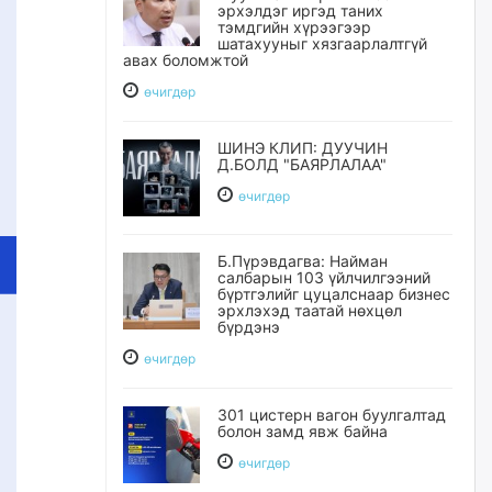
эрхэлдэг иргэд таних
тэмдгийн хүрээгээр
шатахууныг хязгаарлалтгүй
авах боломжтой
өчигдѳр
ШИНЭ КЛИП: ДУУЧИН
Д.БОЛД "БАЯРЛАЛАА"
өчигдѳр
Б.Пүрэвдагва: Найман
салбарын 103 үйлчилгээний
бүртгэлийг цуцалснаар бизнес
эрхлэхэд таатай нөхцөл
бүрдэнэ
өчигдѳр
301 цистерн вагон буулгалтад
болон замд явж байна
өчигдѳр