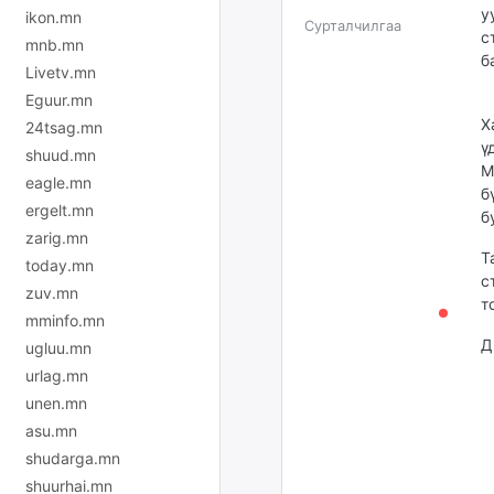
у
ikon.mn
Сурталчилгаа
с
mnb.mn
б
Livetv.mn
Eguur.mn
С
Х
24tsag.mn
ү
shuud.mn
М
eagle.mn
б
ergelt.mn
б
zarig.mn
Т
today.mn
с
zuv.mn
т
mminfo.mn
Д
ugluu.mn
urlag.mn
unen.mn
asu.mn
shudarga.mn
shuurhai.mn