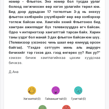
номер - Фльетон. Энэ номер бол тусдаа урлаг
болоод хөгжчихсөн өөр нэгэн урлагийн төрөл юм.
Бид дээр дурьдсан 17 тоглолтын 3-д нь энэхүү
фльетон хэлбэрийн үзүүлбэрийг өөр өөр хэлбэрээр
тоглож байсан юм. Хамгийн эхний Фльетоноо бид
хамтран ажилладаг бүх телевизүүддээ өгч байсан.
Одоо ч интернэтээр хангалттай тарсан байх. Харин
таны үздэг бол манай 3 дах фльетон байсан юм шүү.
(Телевизээр үзсэнээс чинь шаал өөр юмнууд орсон
байгаа). "Гэхдээ сэтгүүлч минь аль андуурч
бичихийг тэр гэхэв дээ. гээд өнгөрөх үү? Яах уу?"
хэмээн бичиж хамтлагийнхаа цахим хуудснаа
бичжээ.
Д.Ана
Хөгжилтэй (
0
)
Гайхамшигтай (
0
)
Гунигтай (
0
)