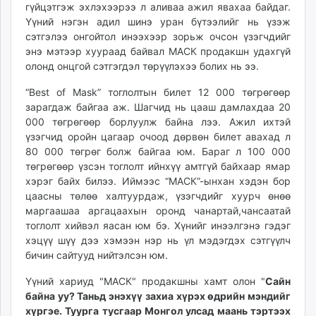
гүйцэтгэж эхлэхээрээ л аливаа ажил явахаа байдаг.
unuudur.mn
Үүний нэгэн адил шинэ уран бүтээлийг нь үзэж
isee.mn
сэтгэлээ онгойтол инээхээр зорьж очсон үзэгчдийг
mglradio.com
энэ мэтээр хуураад байвал МАСК продакшн удахгүй
fact.mn
олонд онцгой сэтгэгдэл төрүүлэхээ болих нь ээ.
itoim.mn
“Best of Mask” тоглолтын билет 12 000 төгрөгөөр
tumen.mn
зарагдаж байгаа аж. Шагчид нь цааш дамлахдаа 20
shuum.mn
000 төгрөгөөр борлуулж байна лээ. Ажил ихтэй
times.mn
үзэгчид оройн цагаар очоод дөрвөн билет авахад л
80 000 төгрөг болж байгаа юм. Бараг л 100 000
tvmongolia.mn
төгрөгөөр үзсэн тоглолт ийнхүү амтгүй байхаар ямар
mass.mn
хэрэг байх билээ. Иймээс “МАСК”-ынхан хэдэн бор
unegui.mn
цаасны төлөө халтуурдаж, үзэгчдийг хуурч өнөө
assa.mn
маргаашаа аргацаахын оронд чанартай,чансаатай
toim.mn
тоглолт хийвэл яасан юм бэ. Хүнийг инээлгэнэ гэдэг
хэцүү шүү дээ хэмээн нэр нь үл мэдэгдэх сэтгүүлч
tac.mn
бичин сайтууд нийтэлсэн юм.
paparazzi.mn
unread.today
Үүний хариуд "МАСК" продакшны хамт олон "
Сайн
байна уу? Таньд энэхүү захиа хүрэх өдрийн мэндийг
хүргэе. Туурга тусгаар Монгол улсад маань тэртээх