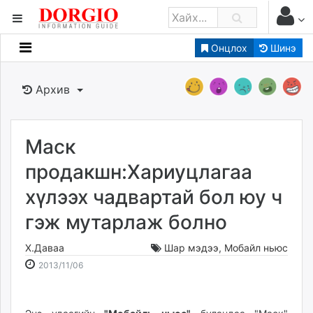
Онцлох
Шинэ
Мэдээллийн
Зар мэдээллийн
Архив
Банк санхүү
Бизнес ААН
Төрийн
Маск
Нийслэлийн
продакшн:Хариуцлагаа
хүлээх чадвартай бол юу ч
dorgio.mn
гэж мутарлаж болно
Gogo.mn
caak.mn
Х.Даваа
Шар мэдээ
,
Мобайл ньюс
news.mn
2013-
2026-
2013/11/06
zindaa.mn
11-
08-
Baabar.mn
06
08
tovch.mn