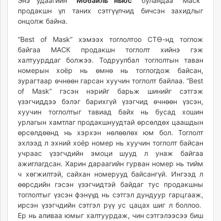
18:15:42
01:12:22
Энэ удаагийн
"Мобайль ньюс"
буландаа "Маск"
ikon.mn
продакшн үл таних сэтгүүлчид бичсэн захидлыг
mnb.mn
онцолж байна.
Livetv.mn
“Best of Mask” хэмээх тоглолтоо СТӨ-нд тоглож
Eguur.mn
байгаа МАСК продакшн тоглолт хийнэ гэж
24tsag.mn
халтуурддаг болжээ. Тодруулбал тоглолтын таван
shuud.mn
номерын хоёр нь өмнө нь тоглогдож байсан,
зурагтаар өчнөөн гарсан хуучин тоглолт байлаа. “Best
eagle.mn
of Mask” гэсэн нэрийг барьж шинийг сэтгэж
ergelt.mn
үзэгчиддээ бэлэг барихгүй үзэгчид өчнөөн үзсэн,
zarig.mn
хуучин тоглолтыг тавиад байх нь бусад хошин
today.mn
урлагын хамтлаг продакшнуудтай өрсөлдөх цаашдын
zuv.mn
өрсөлдөөнд нь хэрхэн нөлөөлөх юм бол. Тоглолт
эхлээд л эхний хоёр номер нь хуучин тоглолт байсан
mminfo.mn
учраас үзэгчдийн эмоци шууд л унаж байгаа
ugluu.mn
ажиглагдсан. Харин дараагийн гурван номер нь тийм
urlag.mn
ч хөгжилтэй, сайхан номерууд байсангүй. Ингээд л
unen.mn
өөрсдийн гэсэн үзэгчидтэй байдаг тус продакшны
asu.mn
тоглолтыг үзсэн фэнүүд нь сэтгэл дундуур гарцгааж,
shudarga.mn
ирсэн үзэгчдийн сэтгэл рүү ус цацах шиг л боллоо.
Ер нь аливаа юмыг халтуурдаж, чин сэтгэлээсээ биш
shuurhai.mn