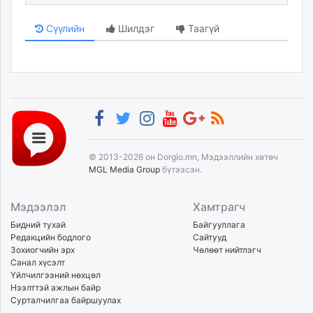
Сүүлийн
Шилдэг
Таагүй
© 2013-2026 он Dorgio.mn, Мэдээллийн хөтөч
MGL Media Group
бүтээсэн.
Мэдээлэл
Хамтрагч
Бидний тухай
Байгууллага
Редакцийн бодлого
Сайтууд
Зохиогчийн эрх
Чөлөөт нийтлэгч
Санал хүсэлт
Үйлчилгээний нөхцөл
Нээлттэй ажлын байр
Сурталчилгаа байршуулах