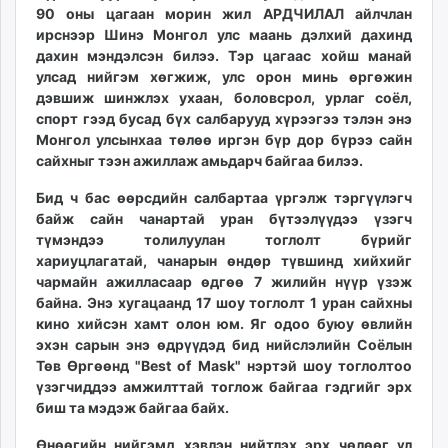
90 оны цагаан морин жил АРДЧИЛАЛ айлчлан
ирснээр Шинэ Монгол улс маань дэлхий дахинд
дахин мэндэлсэн билээ. Тэр цагаас хойш манай
улсад нийгэм хөгжиж, улс орон минь өргөжин
дэвшиж шинжлэх ухаан, боловсрол, урлаг соёл,
спорт гээд бусад бүх салбарууд хүрээгээ тэлэн энэ
Монгол улсынхаа төлөө иргэн бүр дор бүрээ сайн
сайхныг тээн ажиллаж амьдарч байгаа билээ.
Бид ч бас өөрсдийн салбартаа үргэлж тэргүүлэгч
байж сайн чанартай уран бүтээлүүдээ үзэгч
түмэндээ толилуулан тоглолт бүрийг
хариуцлагатай, чанарын өндөр түвшинд хийхийг
чармайн ажилласаар өдгөө 7 жилийн нүүр үзэж
байна. Энэ хугацаанд 17 шоу тоглолт 1 уран сайхны
кино хийсэн хамт олон юм. Яг одоо буюу өвлийн
эхэн сарын энэ өдрүүдэд бид нийслэлийн Соёлын
Төв Өргөөнд "Best of Mask" нэртэй шоу тоглолтоо
үзэгчиддээ амжилттай тоглож байгаа гэдгийг эрх
биш та мэдэж байгаа байх.
Өнөөгийн нийгэмд хэвлэн нийтлэх эрх чөлөөг үл