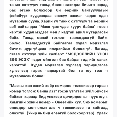
таних сэтгүүлч таньд болон захидал бичигч надад
бас өгсөн болохоор би өөрийн байгууллагын
фэйсбүүк хуудсандаа энэхүү захиаг чадан ядан
мутарлан сууна. Харин үл таних сэтгүүлч та өөрийн
веб сайтандаа "Маск үзэгчдээ хуурч байна" гэсэн
нэртэй худал мэдээг мөн л надтай адил мутарласан
байх. Таньд манай тоглолт таалагдахгүй байж
болно. Таалагдахгүй байгаагаа худал мэдээлэл
бичиж дургүйцлээ илэрхийлж болохгүй. Яагаад
гэвэл сэтгүүл зүйн салбарт "МЭДЭЭЛЛИЙН ҮНЭН
ЗӨВ ЭСЭХ" гэдэг ойлголт бас байдаг гэдгийг санах
хэрэгтэй. Худал мэдээлэл хүргээд хариуцлагаа
хүлээгээд гарах чадвартай бол та юу гэж ч
мутарласан болно!
"Маскынхан эхний хоёр номероо телевизээр гарсан
номер тоглож байна лээ" гэсэн утгатай зүйл бичсэн
байхыг хараад бид үнэхээр цочирдсоныг нуух юун.
Хамгийн эхний номер - Өвөөгийн хүү. Энэ номерыг
өнөөдөр монголын аль ч телевизээс та хайгаад
олохгүй. (Учир нь бид өгөөгүй болохоор тэр). Удаах