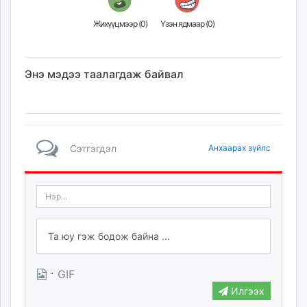
Жихүүцмээр (
0
)
Үзэн ядмаар (
0
)
Энэ мэдээ таалагдаж байвал
Сэтгэгдэл
Анхаарах зүйлс
·
GIF
Илгээх