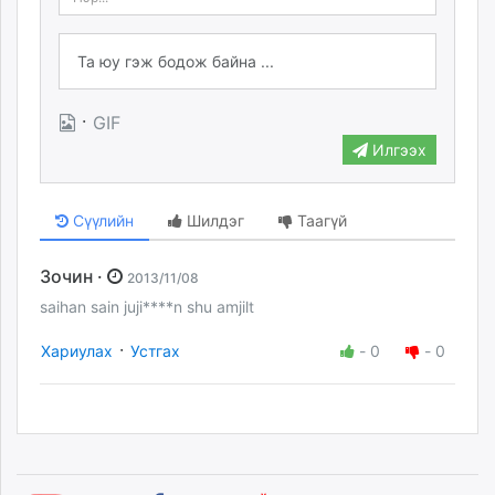
·
GIF
Илгээх
Сүүлийн
Шилдэг
Таагүй
Зочин ·
2013/11/08
saihan sain juji****n shu amjilt
·
Хариулах
Устгах
-
0
-
0