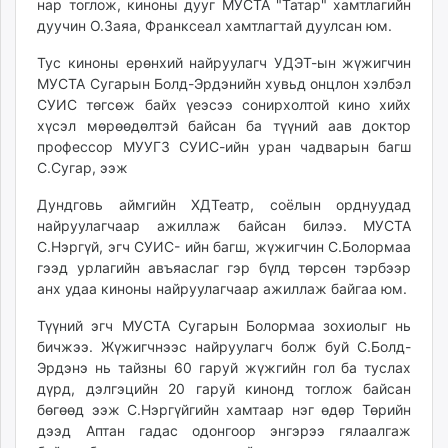
нар тоглож, киноны дууг МУСТА "Татар" хамтлагийн
unuudur.mn
дуучин О.Заяа, Франксеал хамтлагтай дуулсан юм.
isee.mn
Тус киноны ерөнхий найруулагч УДЭТ-ын жүжигчин
mglradio.com
МУСТА Сугарын Болд-Эрдэнийн хувьд онцлон хэлбэл
fact.mn
СУИС төгсөж байх үеэсээ сонирхолтой кино хийх
itoim.mn
хүсэл мөрөөдөлтэй байсан ба түүний аав доктор
tumen.mn
профессор МУУГЗ СУИС-ийн уран чадварын багш
shuum.mn
С.Сугар, ээж
times.mn
Дундговь аймгийн ХДТеатр, соёлын орднуудад
tvmongolia.mn
найруулагчаар ажиллаж байсан билээ. МУСТА
mass.mn
С.Нэргүй, эгч СУИС- ийн багш, жүжигчин С.Болормаа
unegui.mn
гээд урлагийн авъяаслаг гэр бүлд төрсөн тэрбээр
анх удаа киноны найруулагчаар ажиллаж байгаа юм.
assa.mn
toim.mn
Түүний эгч МУСТА Сугарын Болормаа зохиолыг нь
tac.mn
бичжээ. Жүжигчнээс найруулагч болж буй С.Болд-
paparazzi.mn
Эрдэнэ нь тайзны 60 гаруй жүжгийн гол ба туслах
дүрд, дэлгэцийн 20 гаруй кинонд тоглож байсан
unread.today
бөгөөд ээж С.Нэргүйгийн хамтаар нэг өдөр Төрийн
дээд Аптан гадас одонгоор энгэрээ гялаалгаж