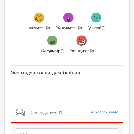
Хөгжилтэй (
0
)
Гайхамшигтай (
0
)
Гунигтай (
0
)
Жихүүцмээр (
0
)
Үзэн ядмаар (
0
)
Энэ мэдээ таалагдаж байвал
Сэтгэгдэлүүд (1)
Анхаарах зүйлс