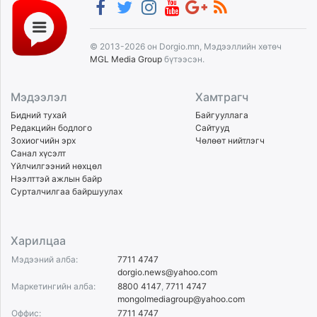
© 2013-2026 он Dorgio.mn, Мэдээллийн хөтөч
MGL Media Group
бүтээсэн.
Мэдээлэл
Хамтрагч
Бидний тухай
Байгууллага
Редакцийн бодлого
Сайтууд
Зохиогчийн эрх
Чөлөөт нийтлэгч
Санал хүсэлт
Үйлчилгээний нөхцөл
Нээлттэй ажлын байр
Сурталчилгаа байршуулах
Харилцаа
Мэдээний алба:
7711 4747
dorgio.news@yahoo.com
Маркетингийн алба:
8800 4147
,
7711 4747
mongolmediagroup@yahoo.com
Оффис:
7711 4747