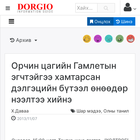
Онцлох
Шинэ
Мэдээллийн
Зар мэдээллийн
Архив
Банк санхүү
Бизнес ААН
Төрийн
Орчин цагийн Гамлетын
Нийслэлийн
эгчтэйгээ хамтарсан
дэлгэцийн бүтээл өнөөдөр
dorgio.mn
нээлтээ хийнэ
Gogo.mn
caak.mn
Х.Даваа
Шар мэдээ
,
Олны танил
news.mn
2013-
2026-
2013/11/07
zindaa.mn
11-
08-
Baabar.mn
07
09
tovch.mn