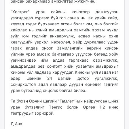
байсан бахархмаар амжилттай жүжигчин.
"Хөлтрөг" уран сайхны киногоор дамжуулан
үзэгчдэдээ хүргэж буй гол санаа нь эх үрийн хайр,
хүүхэд гэдэг бурханаас өгсөн бэлэг юм, энэ бэлгийг
хайрлах нь хүний амьдралын хамгийн эрхэм чухал
зүйл юм гэдгийг анхааруулж, өсвөр насны охид
хөвгүүдийн үерхэл, нөхөрлөл, хайр дурлалаас үүдэн
гарах апдаа оноог Замилангийн өөрийн хийсэн
үйлийн үрээ амсаж байгаагаар үзүүлсэн бөгөөд хойч
үеийнхэндээ ийм алдаа гаргахаас сэрэмжилж,
амьдралдаа зөв сонголт хийн ухаантай амьдрахыг
киноны үйл явдлаар харуулдаг. Киноны үйл явдал нэг
өдер шөнийн 24 цагийн дотор үргэлжилж,
сонирхолтой адал явдлаар дүүрэн өрнөдөг гэдгийг
уран бүтээлчид онцолж байгаа билээ.
Та бүхэн Орчин цагийн "Гамлет"-ын найруулсан шинэ
уран бүтээлийг Тэнгис болон Өргөө 1,2 кино
театруудыг зориорой.
Д.Ана