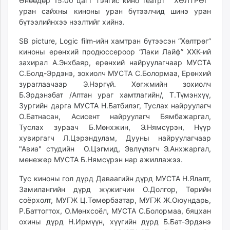
15:54:09
18:28:36
Өнөөдөр 15:00 цагт Тэнгис кино театрт “ХӨЛТРӨГ”
ikon.mn
уран сайхны киноны уран бүтээлчид шинэ уран
mnb.mn
бүтээлийнхээ нээлтийг хийнэ.
Livetv.mn
SB picture, Logic film-ийн хамтран бүтээсэн “Хөлтрөг”
Eguur.mn
киноны ерөнхий продюссероор “Лаки Лайф” ХХК-ий
24tsag.mn
захирал А.Энхбаяр, ерөнхий найруулагчаар МУСТА
shuud.mn
С.Болд-Эрдэнэ, зохиолч МУСТА С.Болормаа, Ерөнхий
зураглаачаар Э.Нэргүй. Хөгжмийн зохиолч
eagle.mn
Б.Эрдэнэбат /Аптан ураг хамтлагийн/, Т.Түмэнхүү,
ergelt.mn
Зургийн дарга МУСТА Н.Батбилэг, Туслах найруулагч
zarig.mn
О.Батнасан, Асисент найруулагч Бямбажаргал,
today.mn
Туслах зураач Б.Мөнхжин, Э.Нямсүрэн, Нүүр
zuv.mn
хувиргагч Л.Цэрэндулам, Дууны найруулагчаар
"Авиа" студийн О.Цэгмид, Эвлүүлэгч Э.Анхжаргал,
mminfo.mn
менежер МУСТА Б.Нямсүрэн нар ажиллажээ.
ugluu.mn
urlag.mn
Тус киноны гол дүрд Даваагийн дүрд МУСТА Н.Ялалт,
unen.mn
Замилангийн дүрд жүжигчин О.Долгор, Төрийн
соёрхолт, МУГЖ Ц.Төмөрбаатар, МУГЖ Ж.Оюундарь,
asu.mn
Р.Баттогтох, О.Мөнхсоёл, МУСТА С.Болормаа, бяцхан
shudarga.mn
охины дүрд Н.Ирмүүн, хүүгийн дүрд Б.Бат-Эрдэнэ
shuurhai.mn