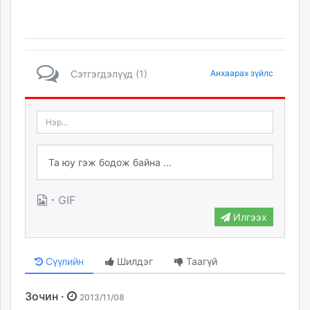
Сэтгэгдэлүүд (1)
Анхаарах зүйлс
·
GIF
Илгээх
Сүүлийн
Шилдэг
Таагүй
Зочин ·
2013/11/08