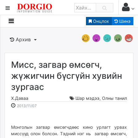
Онцлох
Шинэ
Мэдээллийн
Зар мэдээллийн
Архив
Банк санхүү
Бизнес ААН
Төрийн
Мисс, загвар өмсөгч,
Нийслэлийн
жүжигчин бүсгүйн хувийн
зургаас
dorgio.mn
Gogo.mn
Х.Даваа
Шар мэдээ
,
Олны танил
caak.mn
2013-
2026-
2013/11/07
news.mn
11-
08-
07
07
zindaa.mn
18:55:13
03:45:30
Монголын загвар өмсөгчдөөс кино урлагт урвах
Baabar.mn
миссүүд олон болсон. Тэдний нэг нь загвар өмсөгч,
tovch.mn