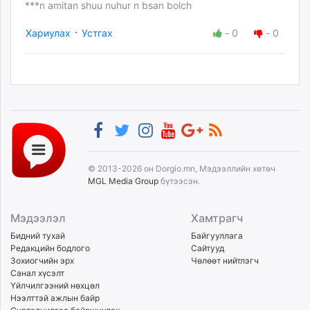
***n amitan shuu nuhur n bsan bolch
·
Хариулах
Устгах
-
0
-
0
© 2013-2026 он Dorgio.mn, Мэдээллийн хөтөч
MGL Media Group
бүтээсэн.
Мэдээлэл
Хамтрагч
Бидний тухай
Байгууллага
Редакцийн бодлого
Сайтууд
Зохиогчийн эрх
Чөлөөт нийтлэгч
Санал хүсэлт
Үйлчилгээний нөхцөл
Нээлттэй ажлын байр