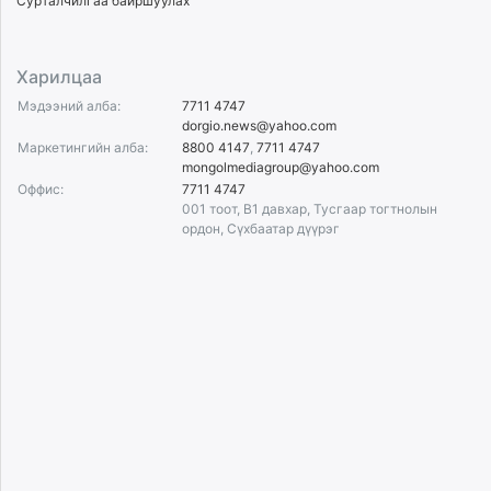
Сурталчилгаа байршуулах
Харилцаа
Мэдээний алба:
7711 4747
dorgio.news@yahoo.com
Маркетингийн алба:
8800 4147
,
7711 4747
mongolmediagroup@yahoo.com
Оффис:
7711 4747
001 тоот, B1 давхар, Тусгаар тогтнолын
ордон, Сүхбаатар дүүрэг