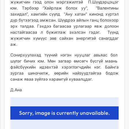
жүжигчин гээд олон мэргэжилтэй П.Шүүдэрцэцэг
ikon.mn
юм. Тэрбээр “Хайрлаж болох уу”, “Валентины
mnb.mn
захидал”, хамгийн сүүлд "Ану хатан" кинонд хүртэл
Livetv.mn
дүр бүтээгээд амжсан. Шүүдрээ айлын ганц болохоор
Eguur.mn
эрх талдаа. Гэхдээ багаасаа урлагаар явж долоон
настайгаасаа л бүжиглэж эхэлсэн гэдэг.
Түүнд
24tsag.mn
жүжигчин хүмүүс зөв сайхан энергитэй санагддаг
shuud.mn
аж.
eagle.mn
ergelt.mn
Сонирхуулахад түүний нэгэн нууцлаг авьяас бол
шүлэг бичих юм. Мөн загвар өмсөгч бүсгүй маань
zarig.mn
фэйсбүүкийн идэвхтэй хэрэглэгчдийн нэг. Байнга
today.mn
зургаа шинэчилж, өөрийн найзуудтайгаа бодож
zuv.mn
санаж яваа зүйлээ харамгүй хуваалцдаг.
mminfo.mn
Д.Ана
ugluu.mn
urlag.mn
unen.mn
asu.mn
shudarga.mn
shuurhai.mn