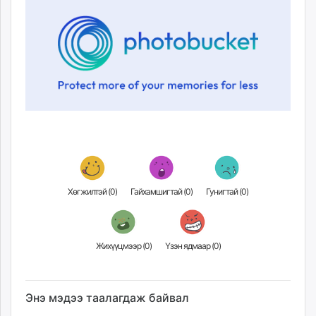
Хөгжилтэй (
0
)
Гайхамшигтай (
0
)
Гунигтай (
0
)
Жихүүцмээр (
0
)
Үзэн ядмаар (
0
)
Энэ мэдээ таалагдаж байвал