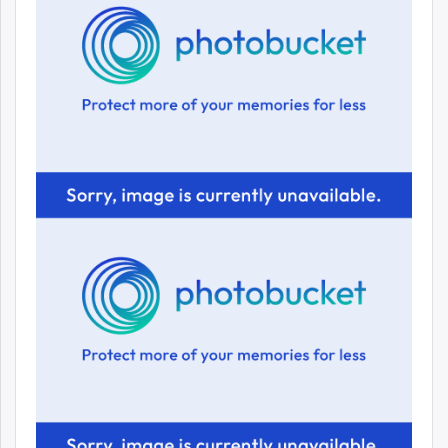
unuudur.mn
isee.mn
mglradio.com
fact.mn
itoim.mn
tumen.mn
shuum.mn
times.mn
tvmongolia.mn
mass.mn
unegui.mn
assa.mn
toim.mn
tac.mn
paparazzi.mn
unread.today