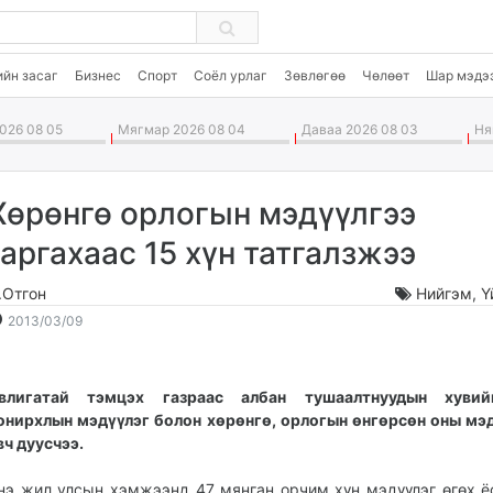
ийн засаг
Бизнес
Спорт
Соёл урлаг
Зөвлөгөө
Чөлөөт
Шар мэдэ
026 08 05
Мягмар 2026 08 04
Даваа 2026 08 03
Ням
Хөрөнгө орлогын мэдүүлгээ
гаргахаас 15 хүн татгалзжээ
.Отгон
Нийгэм
,
Ү
2013-
2026-
2013/03/09
03-
08-
09
06
01:35:10
16:49:09
влигатай тэмцэх газраас албан тушаалтнуудын хуви
онирхлын мэдүүлэг болон хөрөнгө, орлогын өнгөрсөн оны мэ
вч дуусчээ.
нэ жил улсын хэмжээнд 47 мянган орчим хүн мэдүүлэг өгөх ё