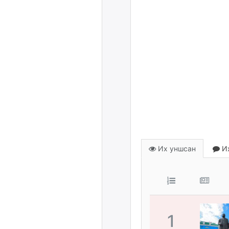
Их уншсан
Их
1