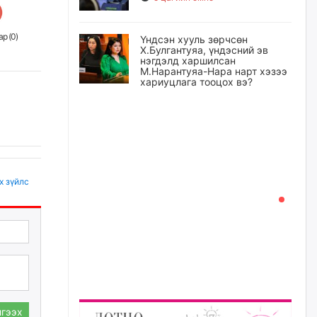
р (
0
)
Үндсэн хууль зөрчсөн
Х.Булгантуяа, үндэсний эв
нэгдэлд харшилсан
М.Нарантуяа-Нара нарт хэзээ
хариуцлага тооцох вэ?
6 цагийн өмнө
Нефть импортлогч компаниуд
татварын өртэй байсан ч
дансыг нь битүүмжлэхгүй
6 цагийн өмнө
х зүйлс
I хорооллын арын замыг
наймдугаар сарын 6-ны 23:00
цагаас түр хааж, борооны ус
зайлуулах шугамын хөндлөн
сэтэлгээ хийнэ
6 цагийн өмнө
гээх
А.Ариунзаяа: Хүний нэр төрийг