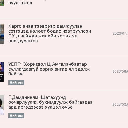
нүүлгэжээ
Карго ачаа тээврээр дамжуулан
сэтгэцэд нөлөөт бодис нэвтрүүлсэн
2026/07/
Г.У-д найман жилийн хорих ял
оногдуулжээ
УЕПГ: “Хоригдол Ц.Амгаланбаатар
cуллагдаагүй хорих ангид ял эдэлж
2026/08/
байгаа“
Нийгэм
Г.Дамдинням: Шатахуунд
оочерлуулж, бухимдуулж байгаадаа
2026/08/
ард иргэдээсээ хүлцэл өчье
Нийгэм