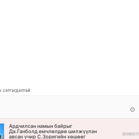
 сэтгэгдэлтэй
Ардчилсан намын байрыг
Да.Ганболд өмчлөлдөө шилжүүлэн
2026/07/
авсан учир С.Зоригийн хөшөөг