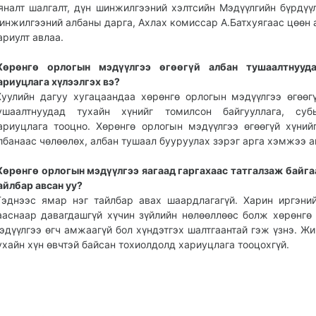
яналт шалгалт, дүн шинжилгээний хэлтсийн Мэдүүлгийн бүрдүүл
инжилгээний албаны дарга, Ахлах комиссар А.Батхуягаас цөөн 
ариулт авлаа.
Хөрөнгө орлогын мэдүүлгээ өгөөгүй албан тушаалтнууд
ариуцлага хүлээлгэх вэ?
Хуулийн дагуу хугацаандаа хөрөнгө орлогын мэдүүлгээ өгөөг
ушаалтнуудад тухайн хүнийг томилсон байгууллага, суб
ариуцлага тооцно. Хөрөнгө орлогын мэдүүлгээ өгөөгүй хүний
лбанаас чөлөөлөх, албан тушаал бууруулах зэрэг арга хэмжээ а
Хөрөнгө орлогын мэдүүлгээ яагаад гаргахаас татгалзаж байга
айлбар авсан уу?
Тэднээс ямар нэг тайлбар авах шаардлагагүй. Харин иргэни
ааснаар давагдашгүй хүчин зүйлийн нөлөөллөөс болж хөрөнгө
эдүүлгээ өгч амжаагүй бол хүндэтгэх шалтгаантай гэж үзнэ. Ж
ухайн хүн өвчтэй байсан тохиолдолд хариуцлага тооцохгүй.