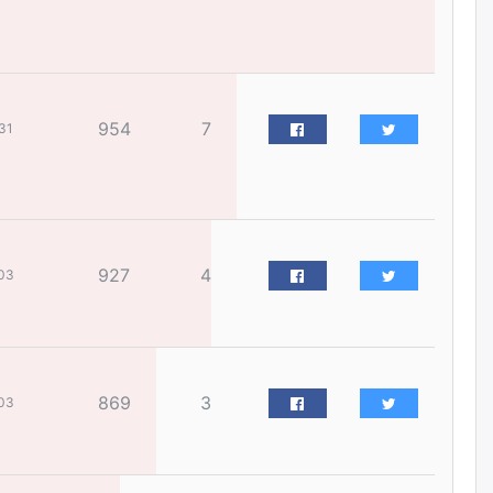
өрөмдлөгийг 2027 онд эхлүүлнэ
өчигдѳр
Ханын материалд эхний
ээлжийн 6 блок орон сууцны
954
7
31
барилга угсралтын ажил
үргэлжилж байна
өчигдѳр
Цагдаагийн дэд хурандаа
Д.Будзаан: Хүүхдийн эсрэг
927
4
бэлгийн хүчирхийлэл үйлдвэл
03
бүх насаар нь хорих ял
оногдуулах хуулийн
зохицуулалттай
өчигдѳр
869
3
03
“Аяллын газрын зураг”-ийн
хэвлэмэл хувилбарыг Голомт
банкны салбараас үнэ
төлбөргүй авах боломжтой