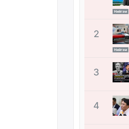
Нийгэм
2
Нийгэм
3
4