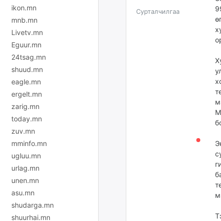
ikon.mn
9
Сурталчилгаа
ө
mnb.mn
х
Livetv.mn
о
Eguur.mn
24tsag.mn
Х
shuud.mn
у
х
eagle.mn
т
ergelt.mn
м
zarig.mn
М
today.mn
б
zuv.mn
mminfo.mn
Э
с
ugluu.mn
г
urlag.mn
б
unen.mn
т
asu.mn
м
shudarga.mn
Т
shuurhai.mn