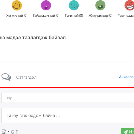
Хөгжилтэй (
0
)
Гайхамшигтай (
0
)
Гунигтай (
0
)
Жихүүцмээр (
0
)
Үзэн ядмаа
нэ мэдээ таалагдаж байвал
Сэтгэгдэл
Анхаара
·
GIF
Ил