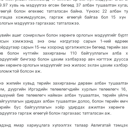
9.97 хувь нь мэдүүлгээ өгсөн бөгөөд 37 албан тушаалтан хуга
гөөгүй болон өгөхөөс татгалзсан байна. Үүнээс 22 албан т
угацаа хожимдуулсан, гаргаж өгөөгүй байгаа бол 15 хүн 
рлогын мэдүүлгээ гаргахаас татгалзжээ.
увийн ашиг сонирхлын болон хөрөнгө орлогын мэдүүлгийг бүрт
лсын хэмжээнд энэ оны нэгдүгээр сарын 1-ний өдрөө
оёрдугаар сарын 15-ны хооронд үргэлжилсэн бөгөөд төрийн за
өв болон нутгийн захиргааны 110 байгууллагын алба х
эдүүлгийг бичгээр болон цахим хэлбэрээр авч нэгтгэж дуусса
өн хөрөнгө орлогын мэдүүлгийг энэ жилээс эхлэн цахим хэлбэр
оломжтой болсон аж.
нэ жилийн хувьд төрийн захиргааны дөрвөн албан тушаалтан
ум, дүүргийн Иргэдийн төлөөлөгчдийн хурлын төлөөлөгч 16
ишүүний бие төлөөлөгч найман албан тушаалтан, төрийн үйлч
айгууллагын удирдах албан тушаалтан долоо, болон төрийн өмч
өрийн бус байгууллагын хоёр удирдах ажилтан хөрөнгө 
эдүүлгээ гаргаж өгөөгүй болон гаргахаас татгалзсан аж.
эдэнд ямар хариуцлага хүлээлгэх талаар Авлигатай тэмцэ