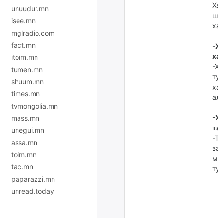
Х
unuudur.mn
ш
isee.mn
х
mglradio.com
fact.mn
-
х
itoim.mn
-
tumen.mn
т
shuum.mn
х
times.mn
а
tvmongolia.mn
-
mass.mn
т
unegui.mn
-
assa.mn
з
toim.mn
м
tac.mn
т
paparazzi.mn
unread.today