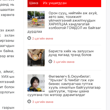
Шинэ
Их уншигдсан
цаанд нь
ушаалтан
Орон сууц, нийтийн аж ахуй,
хөрөнгө
авто зам, тохижилт
үйлчилгээний ажилтнуудын
ХАРИЛЦАА хандлагатай
холбоотой ГОМДОЛ их байгааг
гэх ажил
дурдлаа
с эхлэн
2 цагийн өмнө
хиргааны
аагчдын
н байна.
Бариста хийх нь залуусын
дунд яагаад трэнд болов
ээр өгөх
3 цагийн өмнө
, аймаг,
Өмгөөлөгч Б.Оюунбилэг:
, УИХ-ын
"Урьхан" Б.Чинбат гэж хүн
илгээний
бизнес хамтрагчаа гүтгэж
ит болон
хууль хяналтын байгууллагаар
шалгуулж, торны цаана
орлогын
суулгана гэх мэтээр дарамталдаг
3 цагийн өмнө
х газрын