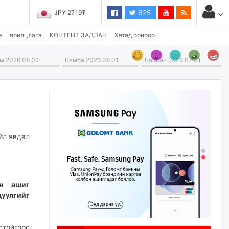
625
JPY 27.19₮
э
ярилцлага
КОНТЕНТ ЗАДЛАН
Хятад орноор
 2026 08 02
Бямба 2026 08 01
Баасан 2026 07 31
йл явдал
йн ашиг
дүүлгийг
стойгоос