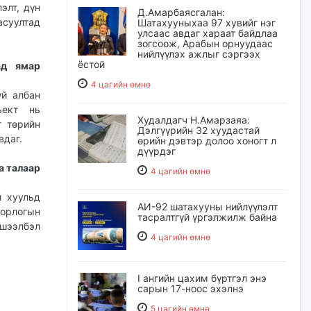
элт, дүн
Д.Амарбаясгалан:
асуултад
Шатахууныхаа 97 хувийг нэг
улсаас авдаг хараат байдлаа
зогсоож, Арабын орнуудаас
нийлүүлэх ажлыг сэргээх
ёстой
ад ямар
4 цагийн өмнө
үй албан
ьект нь
Худалдагч Н.Амарзаяа:
г төрийн
Дэлгүүрийн 32 хуудастай
вдаг.
өрийн дэвтэр долоо хоногт л
дүүрдэг
а талаар
4 цагийн өмнө
й хуульд
АИ-92 шатахууны нийлүүлэлт
 орлогын
тасралтгүй үргэлжилж байна
ишээлбэл
4 цагийн өмнө
I ангийн цахим бүртгэл энэ
сарын 17-ноос эхэлнэ
5 цагийн өмнө