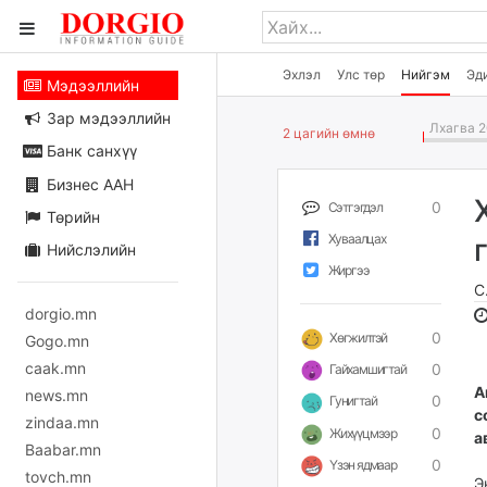
Эхлэл
Улс төр
Нийгэм
Эд
Мэдээллийн
Зар мэдээллийн
Лхагва 2
2 цагийн өмнө
Банк санхүү
Бизнес ААН
0
Сэтгэгдэл
Төрийн
Хуваалцах
Нийслэлийн
Жиргээ
С
dorgio.mn
0
Хөгжилтэй
Gogo.mn
caak.mn
0
Гайхамшигтай
А
news.mn
0
Гунигтай
с
zindaa.mn
0
Жихүүцмээр
а
Baabar.mn
0
Үзэн ядмаар
tovch.mn
Э