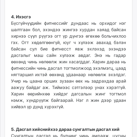
4. Ихэсгэ
Бүсгүйчүүдийн фитнессийг дундаас нь орхидог нэг
шалтгаан бол, эхэндээ жингээ хурдан хаяад байсан
хирнээ сүүл рүүгээ огт үр дүнгээ өгөхөө больчихлоо
гэх. Огт хөдөлгөөнгүй, юуг ч хүлээж авахад бэлэн
байсан сул бие фитнесст явж эхлэхэд эхэндээ
дасгалыг маш сайн хүлээж авдаг. Энэ нь гадар
өөхөнд чинь нөлөөлж жин хасагддаг. Харин дараа нь
фитнессийн чинь дасгал тогтмолжоод эхэлмэгц, цаад
нягтаршил ихтэй өөхөнд удаанаар нөлөөлж эхэлдэг.
Учир нь цаана орших зузаан өөх нь задрахдаа арай
аажуу байдаг аж. Тиймээс сэтгэлээр унах хэрэггүй.
Харин өөрийнхөө хийдэг дагсалын жинг тогтмол
нэмж, хүндрүүлж байгаарай. Нэг л жин дээр удаан
хийвэл үр дүнд хүрэхгүй.
5. Дасгал хийснийхээ дараа сунгалтын дасгал хий
Сунгалтын дасгал нь булчинг чинь амрааж, цусны