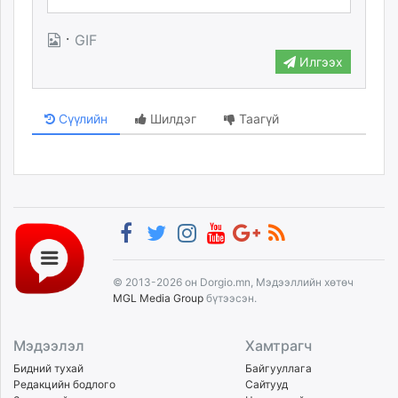
·
GIF
Илгээх
Сүүлийн
Шилдэг
Таагүй
© 2013-2026 он Dorgio.mn, Мэдээллийн хөтөч
MGL Media Group
бүтээсэн.
Мэдээлэл
Хамтрагч
Бидний тухай
Байгууллага
Редакцийн бодлого
Сайтууд