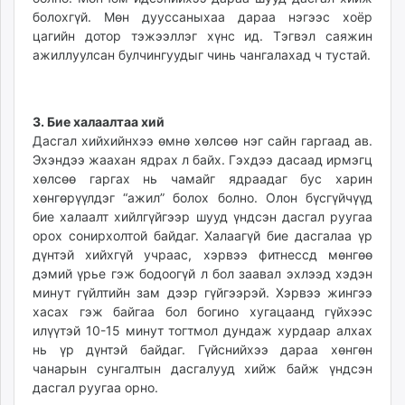
болохгүй. Мөн дууссаныхаа дараа нэгээс хоёр
цагийн дотор тэжээллэг хүнс ид. Тэгвэл саяжин
ажиллуулсан булчингуудыг чинь чангалахад ч тустай.
3. Бие халаалтаа хий
Дасгал хийхийнхээ өмнө хөлсөө нэг сайн гаргаад ав.
Эхэндээ жаахан ядрах л байх. Гэхдээ дасаад ирмэгц
хөлсөө гаргах нь чамайг ядраадаг бус харин
хөнгөрүүлдэг “ажил” болох болно. Олон бүсгүйчүүд
бие халаалт хийлгүйгээр шууд үндсэн дасгал руугаа
орох сонирхолтой байдаг. Халаагүй бие дасгалаа үр
дүнтэй хийхгүй учраас, хэрвээ фитнессд мөнгөө
дэмий үрье гэж бодоогүй л бол заавал эхлээд хэдэн
минут гүйлтийн зам дээр гүйгээрэй. Хэрвээ жингээ
хасах гэж байгаа бол богино хугацаанд гүйхээс
илүүтэй 10-15 минут тогтмол дундаж хурдаар алхах
нь үр дүнтэй байдаг. Гүйснийхээ дараа хөнгөн
чанарын сунгалтын дасгалууд хийж байж үндсэн
дасгал руугаа орно.