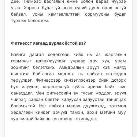
дөө. Тиймээс дасгалын өмнө болон дараа нүүрээ
угаа. Хэрвээ будаггүй олон хүний дунд орох эвгүй
байвал, усны хамгаалалттай сормуусны будаг
түрхэж болох юм.
Фитнесст яагаад дурлах ёстой вэ?
Байнга дасгал хөдөлгөөн хийх нь аз жаргалын
гормоныг идэвхжүүлдэг учраас эрч хүч, урам
зоригийг бэлэглэнэ. Амьдралын эрүүл хэв маягд
шилжиж байгаагаа мэдрэх нь сайхан сэтгэгдэл
төрүүлдэг. Фитнессээр хичээллэснээр биен доторх
бүх илүүдэл, хэрэгцээгүй зүйлс арилж байх шиг
санагддаг. Мөн фитнессийн ач тусыг мэддэг, эрүүл
чийрэг, сайхан биетэй халуухан залуустай танилцах
боломжтой. Нэг сайхан мэдээ дуулгахад, тогтмол
хөдөлгөөн хийдэг эрчүүд тамхи, архи мэтийн муу
зуршилтай байх нь тун ховор тохиолдол.