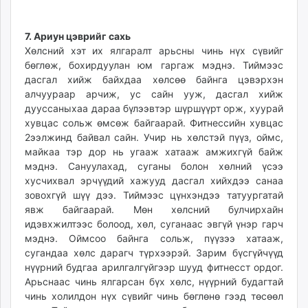
7. Ариун цэврийг сахь
Хөлсний хэт их ялгаралт арьсны чинь нүх сүвийг
бөглөж, бохирдуулан юм гаргаж мэднэ. Тиймээс
дасгал хийж байхдаа хөлсөө байнга цэвэрхэн
алчуураар арчиж, ус сайн ууж, дасгал хийж
дууссаныхаа дараа бүлээвтэр шүршүүрт орж, хуурай
хувцас сольж өмсөж байгаарай. Фитнессийн хувцас
2ээлжинд байвал сайн. Учир нь хөлстэй пүүз, оймс,
майкаа тэр дор нь угааж хатааж амжихгүй байж
мэднэ. Сануулахад, суганы болон хөлний үсээ
хусчихвал эрчүүдий хажууд дасгал хийхдээ санаа
зовохгүй шүү дээ. Тиймээс цүнхэндээ татуургатай
явж байгаарай. Мөн хөлсний булчирхайн
идэвхжилтээс болоод, хөл, суганаас эвгүй үнэр гарч
мэднэ. Оймсоо байнга сольж, пүүзээ хатааж,
сугандаа хөлс дарагч түрхээрэй. Зарим бүсгүйчүүд
нүүрний будгаа арилгалгүйгээр шууд фитнесст ордог.
Арьснаас чинь ялгарсан бүх хөлс, нүүрний будагтай
чинь холилдон нүх сүвийг чинь бөглөнө гээд төсөөл