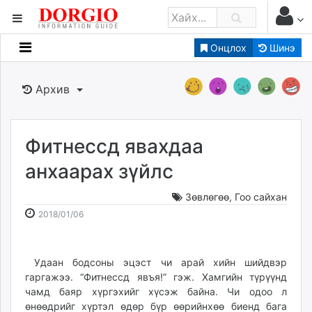
Онцлох
Шинэ
Мэдээллийн
Зар мэдээллийн
Архив
Банк санхүү
Бизнес ААН
Төрийн
Фитнессд явахдаа
Нийслэлийн
анхаарах зүйлс
Зөвлөгөө
,
Гоо сайхан
dorgio.mn
2018-
2026-
2018/01/06
Gogo.mn
01-
08-
caak.mn
06
07
news.mn
14:17:36
19:58:02
Удаан бодсоны эцэст чи арай хийн шийдвэр
zindaa.mn
гаргажээ. “Фитнессд явъя!” гэж. Хамгийн түрүүнд
Baabar.mn
чамд баяр хүргэхийг хүсэж байна. Чи одоо л
tovch.mn
өнөөдрийг хүртэл өдөр бүр өөрийнхөө биенд бага