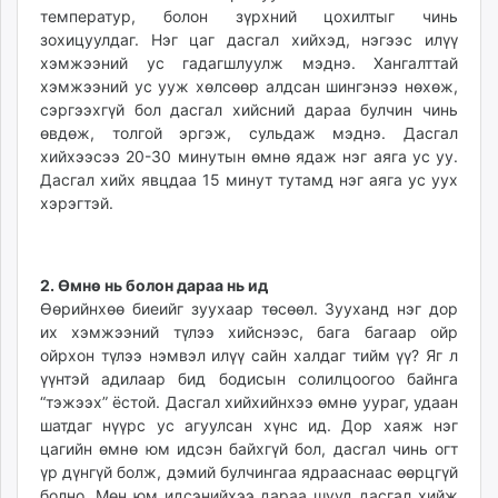
температур, болон зүрхний цохилтыг чинь
unuudur.mn
зохицуулдаг. Нэг цаг дасгал хийхэд, нэгээс илүү
isee.mn
хэмжээний ус гадагшлуулж мэднэ. Хангалттай
mglradio.com
хэмжээний ус ууж хөлсөөр алдсан шингэнээ нөхөж,
fact.mn
сэргээхгүй бол дасгал хийсний дараа булчин чинь
itoim.mn
өвдөж, толгой эргэж, сульдаж мэднэ. Дасгал
хийхээсээ 20-30 минутын өмнө ядаж нэг аяга ус уу.
tumen.mn
Дасгал хийх явцдаа 15 минут тутамд нэг аяга ус уух
shuum.mn
хэрэгтэй.
times.mn
tvmongolia.mn
mass.mn
2. Өмнө нь болон дараа нь ид
unegui.mn
Өөрийнхөө биеийг зуухаар төсөөл. Зууханд нэг дор
assa.mn
их хэмжээний түлээ хийснээс, бага багаар ойр
toim.mn
ойрхон түлээ нэмвэл илүү сайн халдаг тийм үү? Яг л
үүнтэй адилаар бид бодисын солилцоогоо байнга
tac.mn
“тэжээх” ёстой. Дасгал хийхийнхээ өмнө уураг, удаан
paparazzi.mn
шатдаг нүүрс ус агуулсан хүнс ид. Дор хаяж нэг
unread.today
цагийн өмнө юм идсэн байхгүй бол, дасгал чинь огт
үр дүнгүй болж, дэмий булчингаа ядрааснаас өөрцгүй
болно. Мөн юм идсэнийхээ дараа шууд дасгал хийж