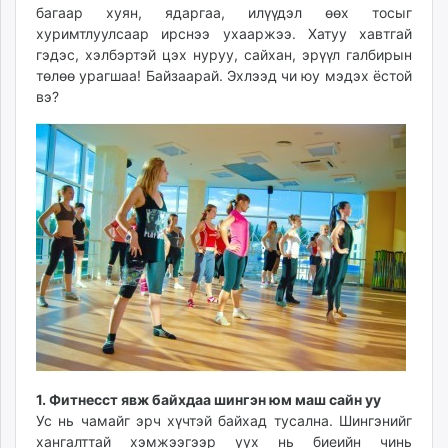
багаар хуян, ядаргаа, илүүдэл өөх тосыг
ikon.mn
хуримтлуулсаар ирснээ ухааржээ. Хатуу хавтгай
mnb.mn
гэдэс, хэлбэртэй цэх нуруу, сайхан, эрүүл галбирын
Livetv.mn
төлөө урагшаа! Байзаарай. Эхлээд чи юу мэдэх ёстой
Eguur.mn
вэ?
24tsag.mn
shuud.mn
eagle.mn
ergelt.mn
zarig.mn
today.mn
zuv.mn
mminfo.mn
ugluu.mn
urlag.mn
unen.mn
asu.mn
1. Фитнесст явж байхдаа шингэн юм маш сайн уу
shudarga.mn
Ус нь чамайг эрч хүчтэй байхад тусална. Шингэнийг
shuurhai.mn
хангалттай хэмжээгээр уух нь биеийн чинь