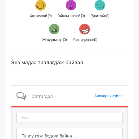
Хөгжилтэй (
0
)
Гайхамшигтай (
0
)
Гунигтай (
0
)
Жихүүцмээр (
0
)
Үзэн ядмаар (
0
)
Энэ мэдээ таалагдаж байвал
Сэтгэгдэл
Анхаарах зүйлс