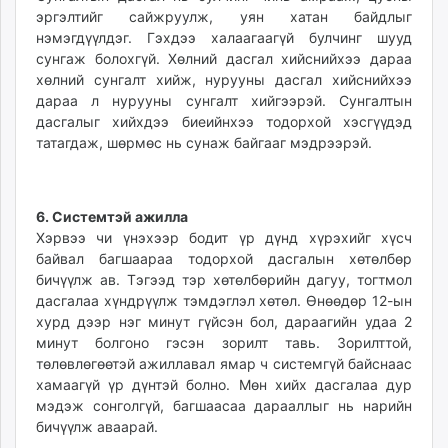
эргэлтийг сайжруулж, уян хатан байдлыг
нэмэгдүүлдэг. Гэхдээ халаагаагүй булчинг шууд
сунгаж болохгүй. Хөлний дасгал хийснийхээ дараа
хөлний сунгалт хийж, нурууны дасгал хийснийхээ
дараа л нурууны сунгалт хийгээрэй. Сунгалтын
дасгалыг хийхдээ биеийнхээ тодорхой хэсгүүдэд
татагдаж, шөрмөс нь сунаж байгааг мэдрээрэй.
6. Системтэй ажилла
Хэрвээ чи үнэхээр бодит үр дүнд хүрэхийг хүсч
байвал багшаараа тодорхой дасгалын хөтөлбөр
бичүүлж ав. Тэгээд тэр хөтөлбөрийн дагуу, тогтмол
дасгалаа хүндрүүлж тэмдэглэл хөтөл. Өнөөдөр 12-ын
хурд дээр нэг минут гүйсэн бол, дараагийн удаа 2
минут болгоно гэсэн зорилт тавь. Зорилттой,
төлөвлөгөөтэй ажиллавал ямар ч системгүй байснаас
хамаагүй үр дүнтэй болно. Мөн хийх дасгалаа дур
мэдэж сонголгүй, багшаасаа дарааллыг нь нарийн
бичүүлж аваарай.