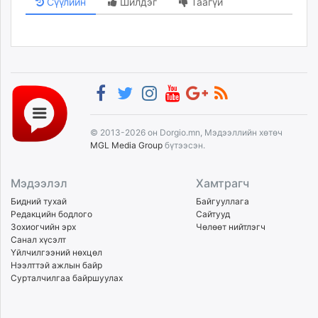
Сүүлийн
Шилдэг
Таагүй
© 2013-2026 он Dorgio.mn, Мэдээллийн хөтөч
MGL Media Group
бүтээсэн.
Мэдээлэл
Хамтрагч
Бидний тухай
Байгууллага
Редакцийн бодлого
Сайтууд
Зохиогчийн эрх
Чөлөөт нийтлэгч
Санал хүсэлт
Үйлчилгээний нөхцөл
Нээлттэй ажлын байр
Сурталчилгаа байршуулах