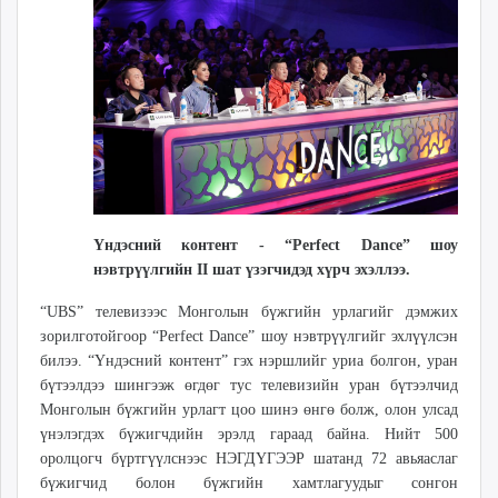
12:50:15
13:32:24
ikon.mn
mnb.mn
Livetv.mn
Eguur.mn
24tsag.mn
shuud.mn
eagle.mn
ergelt.mn
zarig.mn
Үндэсний контент - “Perfect Dance” шоу
today.mn
нэвтрүүлгийн
II шат үзэгчидэд хүрч эхэллээ.
zuv.mn
“UBS” телевизээс Монголын бүжгийн урлагийг дэмжих
mminfo.mn
зорилготойгоор “Perfect Dance” шоу нэвтрүүлгийг эхлүүлсэн
ugluu.mn
билээ. “Үндэсний контент” гэх нэршлийг уриа болгон, уран
urlag.mn
бүтээлдээ шингээж өгдөг тус телевизийн уран бүтээлчид
unen.mn
Монголын бүжгийн урлагт цоо шинэ өнгө болж, олон улсад
asu.mn
үнэлэгдэх бүжигчдийн эрэлд гараад байна. Нийт 500
оролцогч бүртгүүлснээс НЭГДҮГЭЭР шатанд 72 авьяаслаг
shudarga.mn
бүжигчид болон бүжгийн хамтлагуудыг сонгон
shuurhai.mn