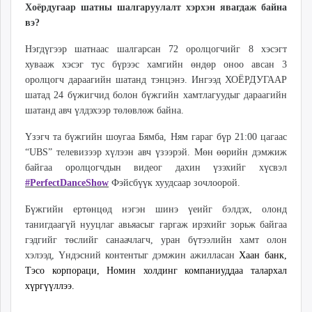
Хоёрдугаар шатны шалгаруулалт хэрхэн явагдаж байна
вэ?
Нэгдүгээр шатнаас шалгарсан 72 оролцогчийг 8 хэсэгт
хувааж хэсэг тус бүрээс хамгийн өндөр оноо авсан 3
оролцогч дараагийн шатанд тэнцэнэ. Ингээд ХОЁРДУГААР
шатад 24 бүжигчид болон бүжгийн хамтлагуудыг дараагийн
шатанд авч үлдэхээр төлөвлөж байна.
Үзэгч та бүжгийн шоугаа Бямба, Ням гараг бүр 21:00 цагаас
“UBS” телевизээр хүлээн авч үзээрэй. Мөн өөрийн дэмжиж
байгаа оролцогчдын видеог дахин үзэхийг хүсвэл
#
Perfect
D
ance
Show
Фэйсбүүк
хуудсаар зочлоорой.
Бүжгийн ертөнцөд нэгэн шинэ үеийг бэлдэх, олонд
танигдаагүй нууцлаг авьяасыг гаргаж ирэхийг зорьж байгаа
гэдгийг төслийг санаачлагч, уран бүтээлийн хамт олон
хэлээд, Үндэсний контентыг дэмжин ажилласан
Хаан банк,
Тэсо корпораци, Номин холдинг компаниуддаа талархал
хүргүүллээ.