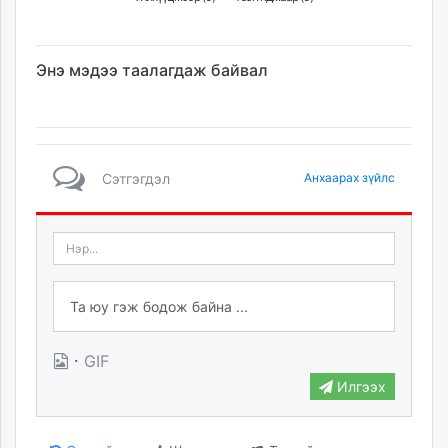
Энэ мэдээ таалагдаж байвал
Сэтгэгдэл
Анхаарах зүйлс
·
GIF
Илгээх