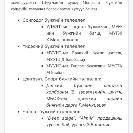
шалгаруулжээ. Шүүгчдийн хувьд Монголын бүжгийн
unuudur.mn
урлагийн төлөөлөл болсон эрхэм хүмүүс байгаа.
isee.mn
mglradio.com
Сонгодог бүжгийн төлөөлөл:
УДБЭТ-ын гоцлол бүжигчин, МУК-
fact.mn
ийн
бүжгийн багш, МУГЖ
itoim.mn
Х.Мөнгөнхөлөг
tumen.mn
Үндэсний бүжгийн төлөөлөл:
shuum.mn
МҮУИТ-ын Ерөнхий бүжиг дэглээч,
times.mn
МУУГЗ Д.Баярбаатар
tvmongolia.mn
МҮУИТ-ын Гоцлол бүжигчин МУСТА
mass.mn
М.Бямбаа
Цэнгээнт, Спорт бүжгийн төлөөлөл:
unegui.mn
Дэлхий бүжгийн спортын
assa.mn
холбооны
‘B,
зэрэглэлийн шүүгч
,
toim.mn
МБСХ
-
ны ерөнхий нарийн
tac.mn
бичгийн дарга
Г.Мөнхцэцэг
paparazzi.mn
Чөлөөт бүжгийн төлөөлөл:
unread.today
“
Deep stage
”, “
Aim4r
” продашкны
үүсгэн байгуулагч Э.Батзориг