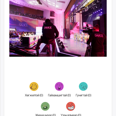
Хөгжилтэй (
0
)
Гайхамшигтай (
0
)
Гунигтай (
0
)
Жихүүцмээр (
0
)
Үзэн ядмаар (
0
)