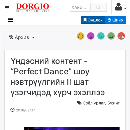
Онцлох
Шинэ
Мэдээллийн
Зар мэдээллийн
Архив
Банк санхүү
Бизнес ААН
Төрийн
Үндэсний контент -
Нийслэлийн
“Perfect Dance” шоу
нэвтрүүлгийн II шат
dorgio.mn
үзэгчидэд хүрч эхэллээ
Gogo.mn
caak.mn
Соёл урлаг
,
Бүжиг
news.mn
2018-
2026-
2018/02/07
zindaa.mn
02-
08-
Baabar.mn
07
07
tovch.mn