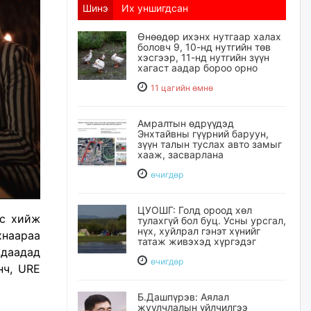
Шинэ
Их уншигдсан
Өнөөдөр ихэнх нутгаар халах
боловч 9, 10-нд нутгийн төв
хэсгээр, 11-нд нутгийн зүүн
хагаст аадар бороо орно
11 цагийн өмнө
Амралтын өдрүүдэд
Энхтайвны гүүрний баруун,
зүүн талын туслах авто замыг
хааж, засварлана
өчигдѳр
ЦУОШГ: Голд ороод хөл
эс хийж
тулахгүй бол буц. Усны урсгал,
нүх, хуйлрал гэнэт хүнийг
хнаараа
татаж живэхэд хүргэдэг
даадад
өчигдѳр
нч,
URE
Б.Дашпүрэв: Аялал
жуулчлалын үйлчилгээ