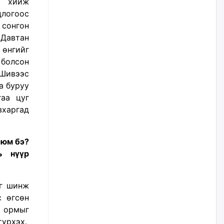
с хийж
уржигдар
цлогоос
сонгон
Д.Амарбаясгалан:
 Давтан
Шатахууныхаа 97 хувийг нэг
улсаас авдаг хараат байдлаа
 өнгийг
зогсоож, Арабын орнуудаас
 болсон
нийлүүлэх ажлыг сэргээх
ёстой
 Шивээс
а буруу
уржигдар
гаа цуг
харгад
Худалдагч Н.Амарзаяа:
Дэлгүүрийн 32 хуудастай
өрийн дэвтэр долоо хоногт л
дүүрдэг
 юм бэ?
уржигдар
ь нүүр
АИ-92 шатахууны нийлүүлэлт
тасралтгүй үргэлжилж байна
эг шинж
уржигдар
с өгсөн
й ормыг
түрхэх.