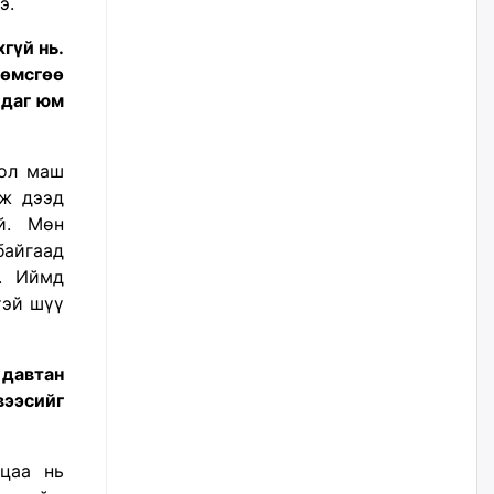
э.
наймдугаар сарын 14-нөөс
ажиллуулж эхэлнэ
гүй нь.
уржигдар
өмсгөө
йдаг юм
Орон сууц, нийтийн аж ахуй,
авто зам, тохижилт
үйлчилгээний ажилтнуудын
ХАРИЛЦАА хандлагатай
бол маш
холбоотой ГОМДОЛ их байгааг
дурдлаа
лж дээд
й. Мөн
уржигдар
айгаад
г.
И
ймд
Бариста хийх нь залуусын
дунд яагаад трэнд болов
тэй
шүү
уржигдар
 давтан
Өмгөөлөгч Б.Оюунбилэг:
вээсийг
"Урьхан" Б.Чинбат гэж хүн
бизнес хамтрагчаа гүтгэж
хууль хяналтын байгууллагаар
шалгуулж, торны цаана
ацаа нь
суулгана гэх мэтээр дарамталдаг