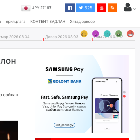
625
JPY 27.19₮
э
ярилцлага
КОНТЕНТ ЗАДЛАН
Хятад орноор
мар 2026 08 04
Даваа 2026 08 03
Ням 2026 08 02
олон
о сайхан