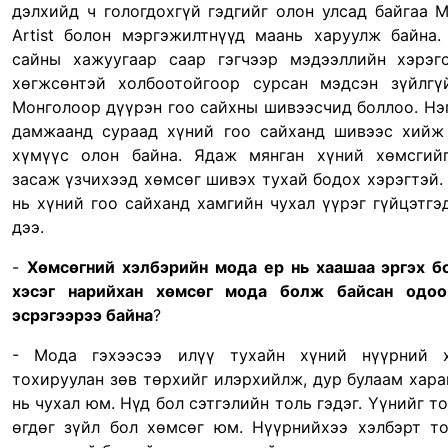
дэлхийд ч гологдохгүй гэдгийг олон улсад байгаа
M
Artist
болон мэргэжилтнүүд маань харуулж байна.
сайны хажуугаар саар гэгчээр мэдээллийн хэрэг
хөгжсөнтэй холбоотойгоор сурсан мэдсэн зүйлг
Монголоор дүүрэн гоо сайхны шивээсчид боллоо. Нэ
дамжаанд сураад хүний гоо сайханд шивээс хийж
хүмүүс олон байна. Ядаж мянган хүний хөмсгий
засаж үзчихээд хөмсөг шивэх тухай бодох хэрэгтэй.
нь хүний гоо сайханд хамгийн чухал үүрэг гүйцэтгэ
дээ.
-
Хөмсөгний хэлбэрийн мода ер нь хаашаа эргэх б
хэсэг нарийхан хөмсөг мода болж байсан одоо
эсрэгээрээ байна
?
- Мода гэхээсээ илүү тухайн хүний нүүрний х
тохируулан зөв төрхийг илэрхийлж, дур булаам хара
нь чухал юм. Нүд бол сэтгэлийн толь гэдэг. Үүнийг т
өгдөг зүйл бол хөмсөг юм. Нүүрнийхээ хэлбэрт т