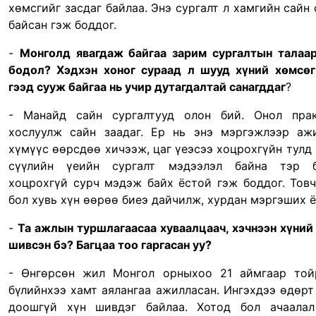
хөмсгийг засдаг байлаа. Энэ сургалт л хамгийн сайн 
байсан гэж боддог.
-
Монголд явагдаж байгаа зарим сургалтын талаа
бодол? Хэдхэн хоног сураад л шууд хүний хөмсө
гээд сууж байгаа нь учир дутагдалтай санагддаг
?
- Манайд сайн сургалтууд олон бий. Онол прак
хослуулж сайн заадаг. Ер нь энэ мэргэжлээр аж
хүмүүс өөрсдөө хичээж, цаг үеэсээ хоцрохгүйн тулд 
сүүлийн үеийн сургалт мэдээлэл байна тэр б
хоцрохгүй сурч мэдэж байх ёстой гэж боддог. Тов
бол хувь хүн өөрөө биеэ дайчилж, хурдан мэргэших ё
-
Та ажлын туршлагаасаа хуваалцаач, хэчнээн хүний
шивсэн бэ? Багцаа тоо гаргасан уу?
- Өнгөрсөн жил Монгол орныхоо 21 аймгаар той
бүлийнхээ хамт аялангаа ажилласан. Ингэхдээ өдөрт
доошгүй хүн шивдэг байлаа. Хотод бол ачаалал