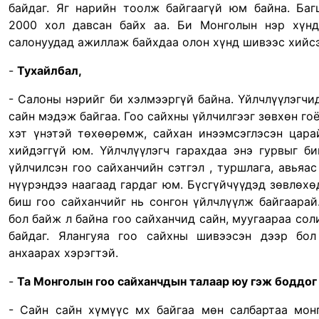
байдаг. Яг нарийн тоолж байгаагүй юм байна. Баг
2000 хол давсан байх аа. Би Монголын нэр хүн
салонуудад ажиллаж байхдаа олон хүнд шивээс хийсэ
-
Тухайлбал,
- Салоны нэрийг би хэлмээргүй байна. Үйлчлүүлэгчи
сайн мэдэж байгаа. Гоо сайхны үйлчилгээг зөвхөн гоё
хэт үнэтэй төхөөрөмж, сайхан инээмсэглэсэн цара
хийдэггүй юм. Үйлчлүүлэгч гарахдаа энэ гурвыг б
үйлчилсэн гоо сайханчийн сэтгэл , туршлага, авьяас
нүүрэндээ наагаад гардаг юм. Бүсгүйчүүдэд зөвлөхө
биш гоо сайханчийг нь сонгон үйлчлүүлж байгаарай
бол байж л байна гоо сайханчид сайн, муугаараа сол
байдаг. Ялангуяа гоо сайхны шивээсэн дээр бо
анхаарах хэрэгтэй.
-
Та Монголын гоо сайханчдын талаар юу гэж боддог
- Сайн сайн хүмүүс мх байгаа мөн салбартаа мон