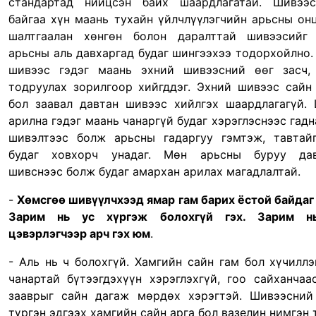
стандартад нийцсэн байх шаардлагатай. Шивээ
байгаа хүн маань тухайн үйлчлүүлэгчийн арьсны он
шалтгаалан хөнгөн болон даралттай шивээсийг 
арьсны аль давхаргад будаг шингээхээ тодорхойлно.
шивээс гэдэг маань эхний шивээсний өөг засч,
тодруулах зорилгоор хийгддэг. Эхний шивээс сайн
бол заавал давтан шивээс хийлгэх шаардлагагүй.
арилна гэдэг маань чанаргүй будаг хэрэглэснээс гадн
шивэлтээс болж арьсны гадаргуу гэмтэж, тавтай
будаг ховхорч унадаг. Мөн арьсны буруу дав
шивснээс болж будаг амархан арилах магадлалтай.
-
Хөмсгөө шивүүлчхээд ямар гам барих ёстой байдаг
Зарим нь ус хүргэж болохгүй гэх. Зарим н
цэвэрлэгчээр арч гэх юм
.
- Аль нь ч болохгүй. Хамгийн сайн гам бол хүчилл
чанартай бүтээгдэхүүн хэрэглэхгүй, гоо сайханчаа
зааврыг сайн дагаж мөрдөх хэрэгтэй. Шивээсни
түргэн эдгээх хамгийн сайн арга бол вазелин нимгэн 