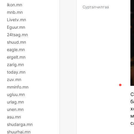
ikon.mn
Сурталчилгаа
mnb.mn
Livetv.mn
Eguur.mn
24tsag.mn
shuud.mn
eagle.mn
ergelt.mn
zarig.mn
today.mn
zuv.mn
mminfo.mn
С
ugluu.mn
б
urlag.mn
х
unen.mn
м
asu.mn
с
shudarga.mn
shuurhai.mn