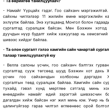
-
Та өөрийгөө танилцуулаач?
- Намайг Үүрцайх гэдэг. Гоо сайханч мэргэжилтэй.
сайхны чиглэлээр 11 жилийн өмнө мэргэжлийн к
эхлүүлж байлаа. Энэ хугацаанд Монгол болон гадаад
сургалтад суралцаж байсан. Мөн Бээжин хотод 
дуучдын нүүр будалт хийж хажуугаар нь хөмсөгний
шивээс хийдэг байлаа.
-
Та олон сургалт гэлээ хамгийн сайн чанартай сурга
талаар танилцуулахгүй юу
-
Велла салоны
үсчин,
гоо сайханч бэлтгэх гурва
сургалтад сууж төгсөөд шууд Бээжин хот дахь 
үсчин
гоо сайханчдын холбооны дэргэдэх 
сургалтын төвд суралцаж байлаа. Хамгийн сайн су
тухайд гэвэл хүнд мөртлөө сэтгэлд минь хо
өнөөдрийн намайг өдий зэрэгтэй шивээсчин бо
дагалдан хийж байсан нэг жил минь юм. Учир нь б
цалингүйгээр гараа чилтэл өглөөнөөс орой болто