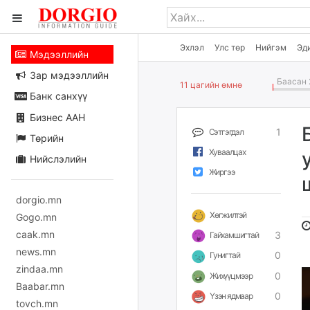
Эхлэл
Улс төр
Нийгэм
Эд
Мэдээллийн
Зар мэдээллийн
Баасан 
11 цагийн өмнө
Банк санхүү
Бизнес ААН
1
Сэтгэгдэл
Төрийн
Хуваалцах
Нийслэлийн
Жиргээ
dorgio.mn
Хөгжилтэй
Gogo.mn
caak.mn
3
Гайхамшигтай
news.mn
0
Гунигтай
zindaa.mn
0
Жихүүцмээр
Baabar.mn
0
Үзэн ядмаар
tovch.mn