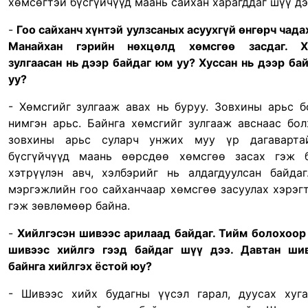
хөмсөгтэй бүсгүйчүүд маань сайхан харагддаг шүү дэ
-
Гоо сайханч хүнтэй уулзсаных асуухгүй өнгөрч чадах
Манайхан гэрийн нөхцөлд хөмсгөө засдаг. Х
зулгаасан нь дээр байдаг юм уу? Хуссан нь дээр ба
уу?
-
Хөмсгийг зулгааж авах нь буруу.
Зовхины арьс 
нимгэн арьс. Байнга хөмсгийг зулгааж авснаас бо
зовхины арьс суларч унжих муу үр дагаварта
бүсгүйчүүд маань өөрсдөө хөмсгөө засах гэж б
хэтрүүлэн авч, хэлбэрийг нь алдагдуулсан байда
мэргэжлийн гоо сайханчаар хөмсгөө засуулах хэрэг
гэж зөвлөмөөр байна.
-
Хийлгэсэн шивээс арилаад байдаг. Тийм болохоор
шивээс хийлгэ гээд байдаг шүү дээ. Давтан ши
байнга хийлгэх ёстой юу?
- Шивээс хийх будагны үүсэл гарал, дуусах хуг