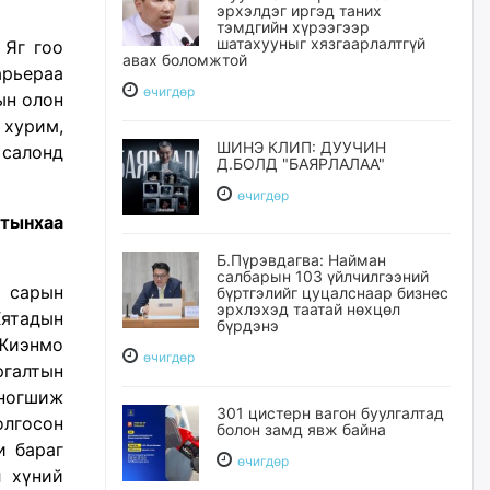
эрхэлдэг иргэд таних
тэмдгийн хүрээгээр
шатахууныг хязгаарлалтгүй
 Яг гоо
авах боломжтой
арьераа
өчигдѳр
ын олон
хурим,
ШИНЭ КЛИП: ДУУЧИН
 салонд
Д.БОЛД "БАЯРЛАЛАА"
өчигдѳр
лтынхаа
Б.Пүрэвдагва: Найман
салбарын 103 үйлчилгээний
н сарын
бүртгэлийг цуцалснаар бизнес
эрхлэхэд таатай нөхцөл
Хятадын
бүрдэнэ
Жиэнмо
өчигдѳр
ргалтын
ногшиж
301 цистерн вагон буулгалтад
лгосон
болон замд явж байна
и бараг
өчигдѳр
л хүний