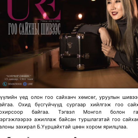
үүлийн үед олон гоо сайханч хөмсөг, уруулын шивэ
айгаа. Охид бүсгүйчүүд сургаар хийлгэж гоо сай
охирсоор байгаа. Тэгвэл Монгол болон га
эргэжлээрээ ажиллаж байсан туршлагатай гоо сайха
алоны захирал Б.Үүрцайхтай цөөн хором ярилцлаа.