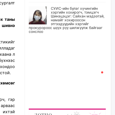
сургалт
СУИС-ийн бүлэг хүчингийн
хэргийн хохирогч, тэмцэгч
Шинэцэцэг: Сайхан мэдээтэй,
рх таны
намайг хохироосон
этгээдүүдийн хэргийг
г шивнэ
прокуророос шүүх рүү шилжүүлж байгааг
сонслоо
өчигдѳр
тикийг
илладаг
Өчигдрийн байдлаар ₮10000
хаана л
доош дүнгээр шатахууны
худалдан авалт хийсэн 1500
үхнээс
баримт бүртгэгджээ
чхондоо
өчигдѳр
стой.
 хөмсөг
Шатахуун олголтыг 50,000
төгрөгөөр хязгаарласныг
нэмэгдүүлж 100,000 төгрөгт
хүргэхээр судалж байгаа
рч, гэр
өчигдѳр
 арваас
 ихтэй