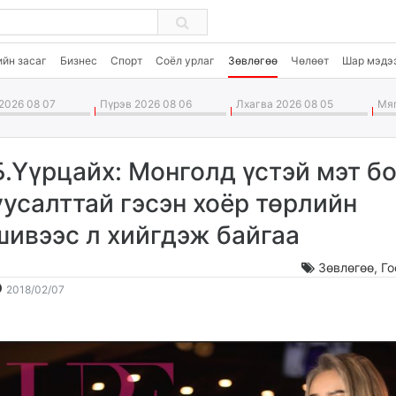
ийн засаг
Бизнес
Спорт
Соёл урлаг
Зөвлөгөө
Чөлөөт
Шар мэдэ
2026 08 07
Пүрэв 2026 08 06
Лхагва 2026 08 05
Мяг
Б.Үүрцайх: Монголд үстэй мэт б
уусалттай гэсэн хоёр төрлийн
шивээс л хийгдэж байгаа
Зөвлөгөө
,
Го
2018-
2026-
2018/02/07
02-
08-
07
08
12:57:53
23:09:10