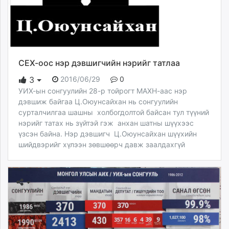
СЕХ-оос нэр дэвшигчийн нэрийг татлаа
2016/06/29
0
3
УИХ-ын сонгуулийн 28-р тойрогт МАХН-аас нэр
дэвшиж байгаа Ц.Оюунсайхан нь сонгуулийн
сурталчилгаа шашны холбогдолтой байсан тул түүний
нэрийг татах нь зүйтэй гэж анхан шатны шүүхээс
үзсэн байна. Нэр дэвшигч Ц.Оюунсайхан шүүхийн
шийдвэрийг хүлээн зөвшөөрч давж заалдахгүй