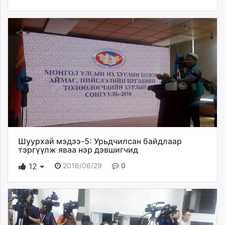
Шуурхай мэдээ-5: Урьдчилсан байдлаар
тэргүүлж яваа нэр дэвшигчид
2016/06/29
0
12