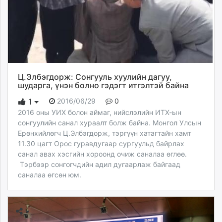
Ц.Элбэгдорж: Сонгууль хуулийн дагуу,
шударга, үнэн болно гэдэгт итгэлтэй байна
2016/06/29
0
1
2016 оны УИХ болон аймаг, нийслэлийн ИТХ-ын
сонгуулийн санал хураалт болж байна. Монгол Улсын
Ерөнхийлөгч Ц.Элбэгдорж, тэргүүн хатагтайн хамт
11.30 цагт Орос гуравдугаар сургуульд байрлах
санал авах хэсгийн хороонд очиж саналаа өглөө.
Тэрбээр сонгогчдийн адил дугаарлаж байгаад
саналаа өгсөн юм.