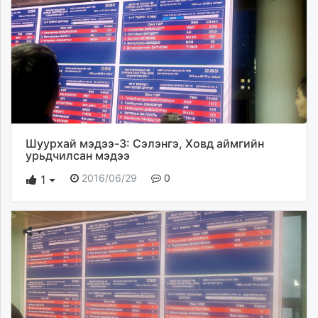
Шуурхай мэдээ-3: Сэлэнгэ, Ховд аймгийн
урьдчилсан мэдээ
2016/06/29
0
1