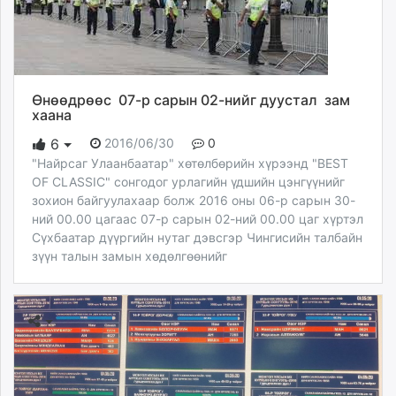
Өнөөдрөөс 07-р сарын 02-нийг дуустал зам
хаана
2016/06/30
0
6
"Найрсаг Улаанбаатар" хөтөлбөрийн хүрээнд "BEST
OF CLASSIC" сонгодог урлагийн үдшийн цэнгүүнийг
зохион байгуулахаар болж 2016 оны 06-р сарын 30-
ний 00.00 цагаас 07-р сарын 02-ний 00.00 цаг хүртэл
Сүхбаатар дүүргийн нутаг дэвсгэр Чингисийн талбайн
зүүн талын замын хөдөлгөөнийг