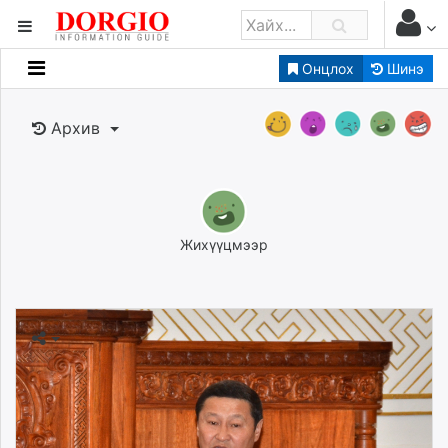
Онцлох
Шинэ
Мэдээллийн
Зар мэдээллийн
Архив
Банк санхүү
Бизнес ААН
Төрийн
Нийслэлийн
Жихүүцмээр
dorgio.mn
Gogo.mn
caak.mn
news.mn
zindaa.mn
Baabar.mn
tovch.mn