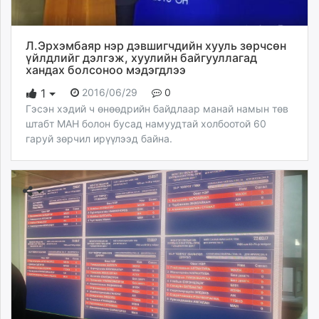
Л.Эрхэмбаяр нэр дэвшигчдийн хууль зөрчсөн
үйлдлийг дэлгэж, хуулийн байгууллагад
хандах болсоноо мэдэгдлээ
2016/06/29
0
1
Гэсэн хэдий ч өнөөдрийн байдлаар манай намын төв
штабт МАН болон бусад намуудтай холбоотой 60
гаруй зөрчил ирүүлээд байна.