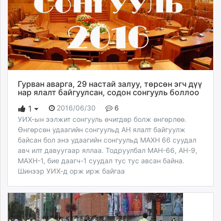
Гурван аварга, 29 настай залуу, төрсөн эгч дүү
нар ялалт байгуулсан, содон сонгууль боллоо
2016/06/30
6
1
УИХ-ын ээлжит сонгууль өчигдөр болж өнгөрлөө.
Өнгөрсөн удаагийн сонгуульд АН ялалт байгуулж
байсан бол энэ удаагийн сонгуульд МАХН 66 суудал
авч илт давуугаар яллаа. Тодруулбал МАН-66, АН-9,
МАХН-1, бие даагч-1 суудал тус тус авсан байна.
Шинээр УИХ-д орж ирж байгаа