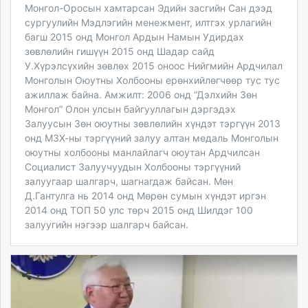
Монгол-Оросын хамтарсан Эдийн засгийн Сан дээд
сургуулийн Мэдлэгийн менежмент, илтгэх урлагийн
багш 2015 онд Монгол Ардын Намын Удирдах
зөвлөлийн гишүүн 2015 онд Шадар сайд
У.Хүрэлсүхийн зөвлөх 2015 оноос Нийгмийн Ардчилал
Монголын Оюутны Холбооны ерөнхийлөгчөөр тус тус
ажиллаж байна. Амжилт: 2006 онд “Дэлхийн Зөн
Монгол” Олон улсын байгууллагын дэргэдэх
Залуусын Зөн оюутны зөвлөлийн хүндэт тэргүүн 2013
онд МЗХ-ны тэргүүний залуу алтан медаль Монголын
оюутны холбооны манлайлагч оюутан Ардчилсан
Социалист Залуучуудын Холбооны тэргүүний
залуугаар шалгарч, шагнагдаж байсан. Мөн
Д.Гантулга нь 2014 онд Мөрөн сумын хүндэт иргэн
2014 онд ТОП 50 улс төрч 2015 онд Шилдэг 100
залуугийн нэгээр шалгарч байсан.