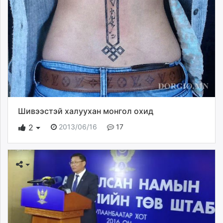
Шивээстэй халуухан монгол охид
2013/06/16
17
2