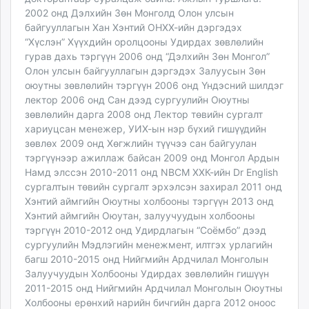
2002 онд Дэлхийн Зөн Монголд Олон улсын
байгууллагын Хан Хэнтий ОНХХ-ийн дэргэдэх
“Хүслэн” Хүүхдийн оролцооны Удирдах зөвлөлийн
гурав дахь тэргүүн 2006 онд “Дэлхийн Зөн Монгол”
Олон улсын байгууллагын дэргэдэх Залуусын Зөн
оюутны зөвлөлийн тэргүүн 2006 онд Үндэсний шилдэг
лектор 2006 онд Сан дээд сургуулийн Оюутны
зөвлөлийн дарга 2008 онд Лектор төвийн сургалт
хариуцсан менежер, УИХ-ын нэр бүхий гишүүдийн
зөвлөх 2009 онд Хөгжлийн түүчээ сан байгуулан
тэргүүнээр ажиллаж байсан 2009 онд Монгол Ардын
Намд элссэн 2010-2011 онд NBCM ХХК-ийн Dr English
сургалтын төвийн сургалт эрхэлсэн захирал 2011 онд
Хэнтий аймгийн Оюутны холбооны тэргүүн 2013 онд
Хэнтий аймгийн Оюутан, залуучуудын холбооны
тэргүүн 2010-2012 онд Удирдлагын “Соёмбо” дээд
сургуулийн Мэдлэгийн менежмент, илтгэх урлагийн
багш 2010-2015 онд Нийгмийн Ардчилал Монголын
Залуучуудын Холбооны Удирдах зөвлөлийн гишүүн
2011-2015 онд Нийгмийн Ардчилал Монголын Оюутны
Холбооны ерөнхий нарийн бичгийн дарга 2012 оноос