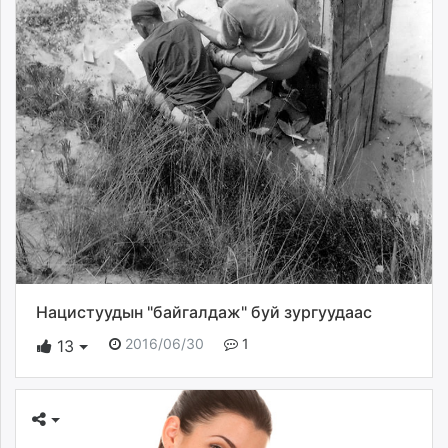
Нацистуудын "байгалдаж" буй зургуудаас
2016/06/30
1
13