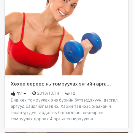
Хөхөө өөрөөр нь томруулах энгийн арга...
2013/10/14
10
12
Бид хөх томруулах янз бүрийн бүтээгдэхүүн, дасгал,
аргууд байдгийг мэднэ. Харин тэднээс жаахан ч
гэсэн үр дүн гардаг нь батлагдсан, өөрөөр нь
томруулах дараах 4 аргыг сонирхуулъя.