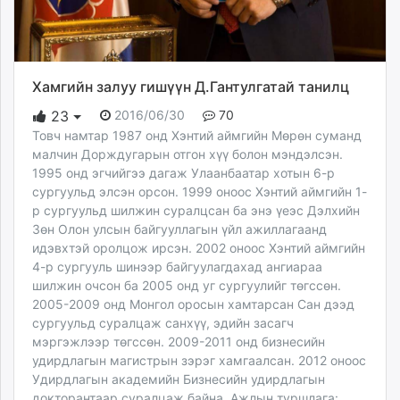
Хамгийн залуу гишүүн Д.Гантулгатай танилц
2016/06/30
70
23
Товч намтар 1987 онд Хэнтий аймгийн Мөрөн суманд
малчин Дорждугарын отгон хүү болон мэндэлсэн.
1995 онд эгчийгээ дагаж Улаанбаатар хотын 6-р
сургуульд элсэн орсон. 1999 оноос Хэнтий аймгийн 1-
р сургуульд шилжин суралцсан ба энэ үеэс Дэлхийн
Зөн Олон улсын байгууллагын үйл ажиллагаанд
идэвхтэй оролцож ирсэн. 2002 оноос Хэнтий аймгийн
4-р сургууль шинээр байгуулагдахад ангиараа
шилжин очсон ба 2005 онд уг сургуулийг төгссөн.
2005-2009 онд Монгол оросын хамтарсан Сан дээд
сургуульд суралцаж санхүү, эдийн засагч
мэргэжлээр төгссөн. 2009-2011 онд бизнесийн
удирдлагын магистрын зэрэг хамгаалсан. 2012 оноос
Удирдлагын академийн Бизнесийн удирдлагын
докторантаар суралцаж байна. Ажлын туршлага: