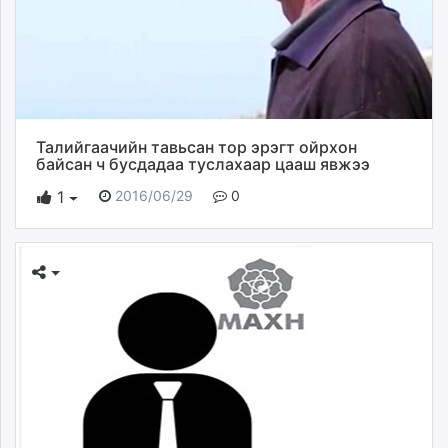
Талийгаачийн тавьсан тор эрэгт ойрхон
байсан ч бусдадаа туслахаар цааш явжээ
2016/06/29
0
1