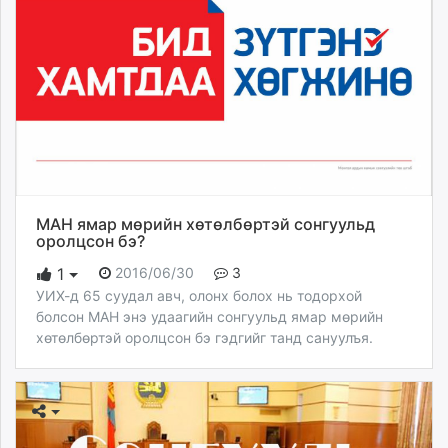
МAH ямар мөрийн хөтөлбөртэй сонгуульд
оролцсон бэ?
2016/06/30
3
1
УИХ-д 65 суудал авч, олонх болох нь тодорхой
болсон МАН энэ удаагийн сонгуульд ямар мөрийн
хөтөлбөртэй оролцсон бэ гэдгийг танд сануулъя.