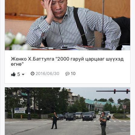
Женко Х.Баттулга "2000 гаруй царцааг шүүхэд
өгнө"
2016/06/30
10
5