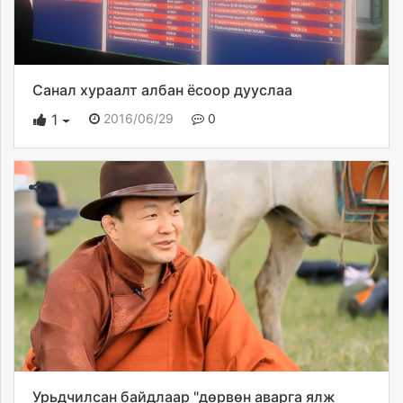
Санал хураалт албан ёсоор дууслаа
2016/06/29
0
1
Урьдчилсан байдлаар "дөрвөн аварга ялж