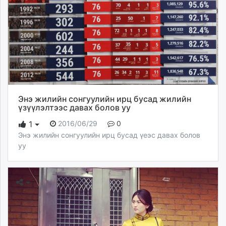
Энэ жилийн сонгуулийн ирц бусад жилийн
үзүүлэлтээс давах болов уу
2016/06/29
0
1
Энэ жилийн сонгуулийн ирц бусад үеэс давах болов
уу