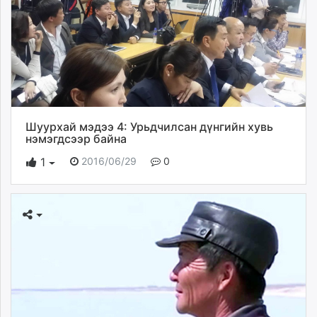
Шуурхай мэдээ 4: Урьдчилсан дүнгийн хувь
нэмэгдсээр байна
2016/06/29
0
1