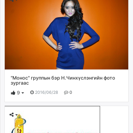
"Монос" группын бэр Н.Чинхүслэнгийн фото
зургаас
2016/06/28
0
9