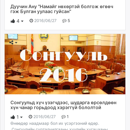
Дуучин Ану "Намайг нөхөртэй болгож өгөөч
гэж Булган уулаас гуйсан"
2016/06/27
5
4
Сонгуульд хүч үзэгчдээс, шударга өрсөлдөөн
хүн чанар горьдоод хэрэггүй бололтой
2016/06/27
1
1
Өнөөдөр наадмаар бол их үсэргээний өдөр.
Сонгуулийн сурталчилгааны хуулийн хугацааны