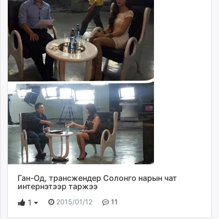
Ган-Од, трансжендер Солонго нарын чат
интернэтээр таржээ
2015/01/12
11
1