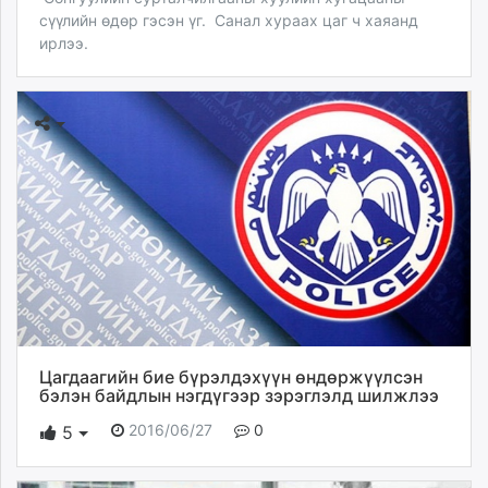
сүүлийн өдөр гэсэн үг. Санал хураах цаг ч хаяанд
ирлээ.
Цагдаагийн бие бүрэлдэхүүн өндөржүүлсэн
бэлэн байдлын нэгдүгээр зэрэглэлд шилжлээ
2016/06/27
0
5