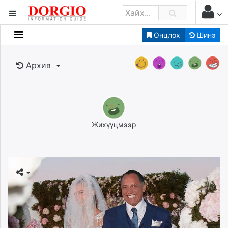
Онцлох
Шинэ
Мэдээллийн
Зар мэдээллийн
Архив
Банк санхүү
Бизнес ААН
Төрийн
Нийслэлийн
Жихүүцмээр
dorgio.mn
Gogo.mn
caak.mn
news.mn
zindaa.mn
Baabar.mn
tovch.mn