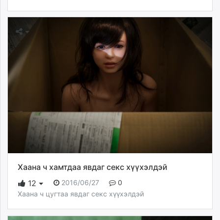
Хаана ч хамтдаа явдаг секс хүүхэлдэй
2016/06/27
0
12
Хаана ч цугтаа явдаг секс хүүхэлдэй