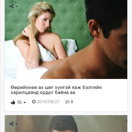
Өөрийнхөө ах шиг хүнтэй яаж бэлгийн
харилцаанд ордог байна аа
2016/06/27
8
10