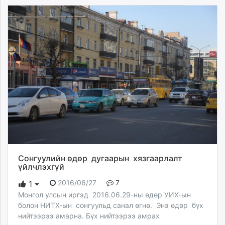
Сонгуулийн өдөр дугаарын хязгаарлалт
үйлчлэхгүй
2016/06/27
7
1
Монгол улсын иргэд 2016.06.29-ны өдөр УИХ-ын
болон НИТХ-ын сонгуульд санал өгнө. Энэ өдөр бүх
нийтээрээ амарна. Бүх нийтээрээ амрах