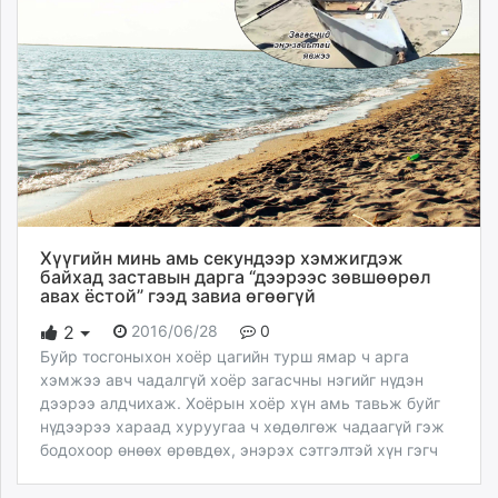
Хүүгийн минь амь секундээр хэмжигдэж
байхад заставын дарга “дээрээс зөвшөөрөл
авах ёстой” гээд завиа өгөөгүй
2016/06/28
0
2
Буйр тосгоныхон хоёр цагийн турш ямар ч арга
хэмжээ авч чадалгүй хоёр загасчны нэгийг нүдэн
дээрээ алдчихаж. Хоёрын хоёр хүн амь тавьж буйг
нүдээрээ хараад хуруугаа ч хөдөлгөж чадаагүй гэж
бодохоор өнөөх өрөвдөх, энэрэх сэтгэлтэй хүн гэгч