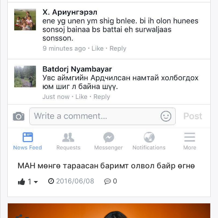
МАН мөнгө тараасан баримт олвол байр өгнө
2016/06/08
0
1