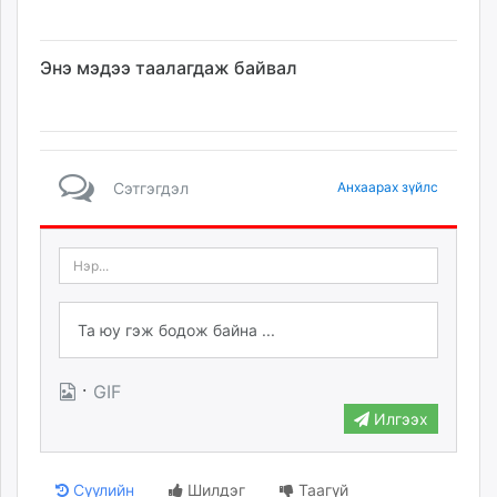
Энэ мэдээ таалагдаж байвал
Сэтгэгдэл
Анхаарах зүйлс
·
GIF
Илгээх
Сүүлийн
Шилдэг
Таагүй