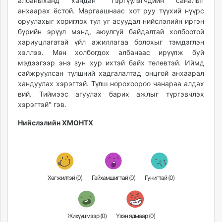
албаныханд хандан "Тэргүүлэгчдийн саналыг
анхаарах ёстой. Маргаашнаас хот руу түүхий нүүрс
оруулахыг хориглох тул уг асуудал нийслэлийн иргэн
бүрийн эрүүл мэнд, аюулгүй байдалтай холбоотой
хариуцлагатай үйл ажиллагаа болохыг тэмдэглэн
хэллээ. Мөн холбогдох албанаас ирүүлж буй
мэдээгээр энэ зун хур ихтэй байх төлөвтэй. Иймд
сайжруулсан түлшний хадгалалтад онцгой анхаарал
хандуулах хэрэгтэй. Түлш норохоороо чанараа алдах
вий. Тиймээс агуулах барих ажлыг түргэвчлэх
хэрэгтэй" гэв.
Нийслэлийн ХМОНТХ
Хөгжилтэй (
0
)
Гайхамшигтай (
0
)
Гунигтай (
0
)
Жихүүцмээр (
0
)
Үзэн ядмаар (
0
)