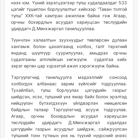
нээх юм. Үүний зэрэгцээгээр түлш худалдаалдаг 533
цэгийг түшиглэн борлуулалтыг хийхээр “Таван толгой
түлш” ХХК-тай хамтран ажиллаж байна гэж Агаар,
орчны бохирдлын асуудал хариуцсан төслүүдийн
удирдагч Д.Мөнхжаргал танилцууллаа.
Түүнчлэн халаалтын зуухнуудыг төвлөрсөн дулаан
хангамж болон цахилгаанд холбох, галт тэрэгний
янданд шүүлтүүр суурилуулах, амьдрах орчны
судалгааны апплейкшн хөгжүүлж судалгаа хийх
зэрэг өргөн цар хүрээтэй ажил хэрэгжүүлж байна.
Тэргүүлэгчид танилцуулга мэдээллийг сонсоод
холбогдох албанаас зарим зүйлсийг тодрууллаа.
Тухайлбал, түлш борлуулах цэгүүдийн газрыг
шийдсэн, эсэх, түлшний үнэ ямар байх болон эрэлтэд
нийцүүлэн бүтээгдэхүүн үйлдвэрлэн нөөцөлсөн
байдлын талаар Тэргүүлэгчид асууж тодруулав.
Агаар, орчны бохирдлын асуудал хариуцсан
төслүүдийн удирдагч Д.Мөнхжаргал худалдах
цэгүүдийн газрын асуудлыг шийдэж, сайжруулсан
түлшний тонн тутмын үнэ нь түүхий нүүрсний үнээс