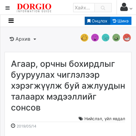
Онцлох
Шинэ
Мэдээллийн
Зар мэдээллийн
Архив
Банк санхүү
Бизнес ААН
Төрийн
Агаар, орчны бохирдлыг
Нийслэлийн
бууруулах чиглэлээр
хэрэгжүүлж буй ажлуудын
dorgio.mn
талаарх мэдээллийг
Gogo.mn
caak.mn
сонсов
news.mn
zindaa.mn
Нийслэл
,
үйл явдал
2019-
2026-
Baabar.mn
2019/05/14
05-
08-
tovch.mn