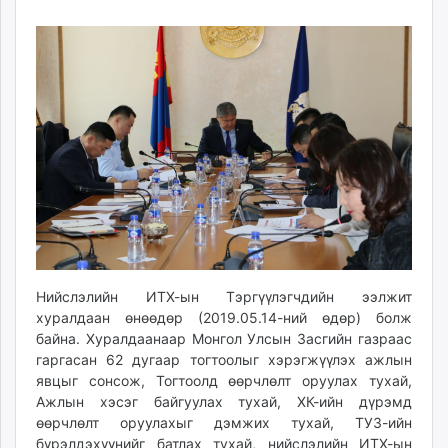
14
07
ikon.mn
19:38:59
15:46:51
mnb.mn
Livetv.mn
Eguur.mn
24tsag.mn
shuud.mn
eagle.mn
ergelt.mn
zarig.mn
today.mn
zuv.mn
mminfo.mn
Нийслэлийн ИТХ-ын Тэргүүлэгчдийн ээлжит
ugluu.mn
хуралдаан өнөөдөр (2019.05.14-ний өдөр) болж
байна. Хуралдаанаар Монгол Улсын Засгийн газраас
urlag.mn
гаргасан 62 дугаар тогтоолыг хэрэгжүүлэх ажлын
unen.mn
явцыг сонсож, Тогтоолд өөрчлөлт оруулах тухай,
asu.mn
Ажлын хэсэг байгуулах тухай, ХК-ийн дүрэмд
shudarga.mn
өөрчлөлт оруулахыг дэмжих тухай, ТУЗ-ийн
shuurhai.mn
бүрэлдэхүүнийг батлах тухай, нийслэлийн ИТХ-ын