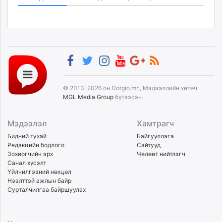
© 2013-2026 он Dorgio.mn, Мэдээллийн хөтөч
MGL Media Group
бүтээсэн.
Мэдээлэл
Хамтрагч
Бидний тухай
Байгууллага
Редакцийн бодлого
Сайтууд
Зохиогчийн эрх
Чөлөөт нийтлэгч
Санал хүсэлт
Үйлчилгээний нөхцөл
Нээлттэй ажлын байр
Сурталчилгаа байршуулах