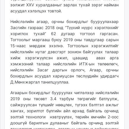
ээлжит XXV хуралдааныг зарлах тухай зэрэг найман
unuudur.mn
асуудал хэлэлцэх товтой.
isee.mn
mglradio.com
Нийслэлийн агаар, орчны бохирдлыг бууруулахаар
fact.mn
Засгийн газраас 2018 онд “Түүхий нүүрс хэрэглэхийг
хориглох тухай” 62 дугаар тогтоол гаргасан.
itoim.mn
Тогтоолыг маргааш буюу 2019 оны тавдугаар сарын
tumen.mn
15-наас мөрдөж эхэлнэ. Тогтоолын хэрэгжилтийг
shuum.mn
нийслэлийн нутаг дэвсгэрт зохион байгуулах талаар
times.mn
хийж хэрэгжүүлсэн ажил, цаашид авах арга
tvmongolia.mn
хэмжээний талаар нийслэлийн ИТХ-ын төлөөлөгч,
mass.mn
нийслэлийн Засаг даргын орлогч, Агаар, орчны
бохирдлын асуудал хариуцсан төслүүдийн удирдагч
unegui.mn
Д.Мөнхжаргал танилцууллаа.
assa.mn
toim.mn
Агаарын бохирдлыг бууруулах чиглэлээр нийслэлийн
tac.mn
2019 оны төсөвт 3.4 тэрбум төгрөгийг батлуулж,
сайжруулсан түлшийг нөөцлөх, түгээх бэлтгэл ажлыг
paparazzi.mn
хангах, зорилтот бүлгийн айл өрхөд байгаль орчинд
unread.today
ээлтэй технологи нэвтрүүлэх, төрийн өмчийн 2-оос
доошгүй барилгын дулааныг байгаль орчинд ээлтэй
технологит шилжүүлэх, агаарын чанарыг сайжруулах