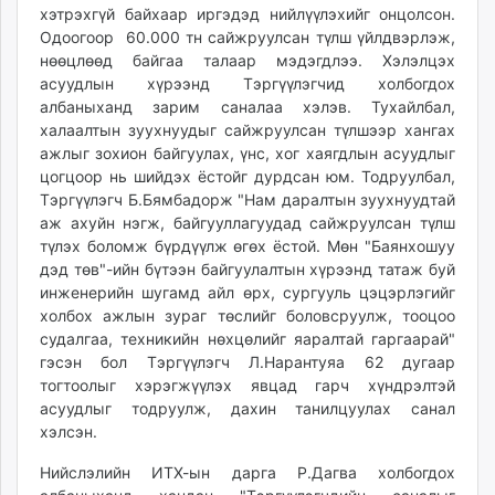
хэтрэхгүй байхаар иргэдэд нийлүүлэхийг онцолсон.
Одоогоор 60.000 тн сайжруулсан түлш үйлдвэрлэж,
нөөцлөөд байгаа талаар мэдэгдлээ. Хэлэлцэх
асуудлын хүрээнд Тэргүүлэгчид холбогдох
албаныханд зарим саналаа хэлэв. Тухайлбал,
халаалтын зуухнуудыг сайжруулсан түлшээр хангах
ажлыг зохион байгуулах, үнс, хог хаягдлын асуудлыг
цогцоор нь шийдэх ёстойг дурдсан юм. Тодруулбал,
Тэргүүлэгч Б.Бямбадорж "Нам даралтын зуухнуудтай
аж ахуйн нэгж, байгууллагуудад сайжруулсан түлш
түлэх боломж бүрдүүлж өгөх ёстой. Мөн "Баянхошуу
дэд төв"-ийн бүтээн байгуулалтын хүрээнд татаж буй
инженерийн шугамд айл өрх, сургууль цэцэрлэгийг
холбох ажлын зураг төслийг боловсруулж, тооцоо
судалгаа, техникийн нөхцөлийг яаралтай гаргаарай"
гэсэн бол Тэргүүлэгч Л.Нарантуяа 62 дугаар
тогтоолыг хэрэгжүүлэх явцад гарч хүндрэлтэй
асуудлыг тодруулж, дахин танилцуулах санал
хэлсэн.
Нийслэлийн ИТХ-ын дарга Р.Дагва холбогдох