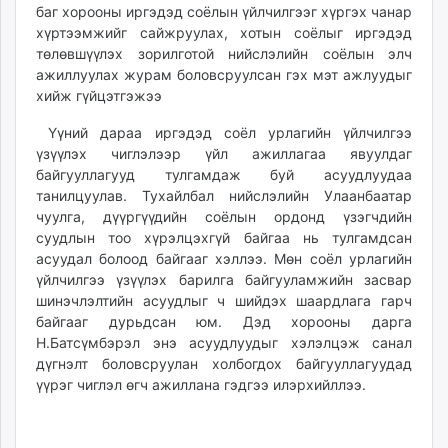
баг хорооны иргэдэд соёлын үйлчилгээг хүргэх чанар
unuudur.mn
хүртээмжийг сайжруулах, хотын соёлыг иргэдэд
isee.mn
төлөвшүүлэх зорилготой нийслэлийн соёлын элч
mglradio.com
ажиллуулах журам боловсруулсан гэх мэт ажлуудыг
fact.mn
хийж гүйцэтгэжээ
itoim.mn
Үүний дараа иргэдэд соёл урлагийн үйлчилгээ
tumen.mn
үзүүлэх чиглэлээр үйл ажиллагаа явуулдаг
shuum.mn
байгууллагууд тулгамдаж буй асуудлуудаа
times.mn
танилцуулав. Тухайлбал нийслэлийн Улаанбаатар
чуулга, дүүргүүдийн соёлын ордонд үзэгчдийн
tvmongolia.mn
суудлын тоо хүрэлцэхгүй байгаа нь тулгамдсан
mass.mn
асуудал болоод байгааг хэллээ. Мөн соёл урлагийн
unegui.mn
үйлчилгээ үзүүлэх барилга байгууламжийн засвар
assa.mn
шинэчлэлтийн асуудлыг ч шийдэх шаардлага гарч
toim.mn
байгааг дурьдсан юм. Дэд хорооны дарга
Н.Батсүмбэрэл энэ асуудлуудыг хэлэлцэж санал
tac.mn
дүгнэлт боловсруулан холбогдох байгууллагуудад
paparazzi.mn
үүрэг чиглэл өгч ажиллана гэдгээ илэрхийллээ.
unread.today