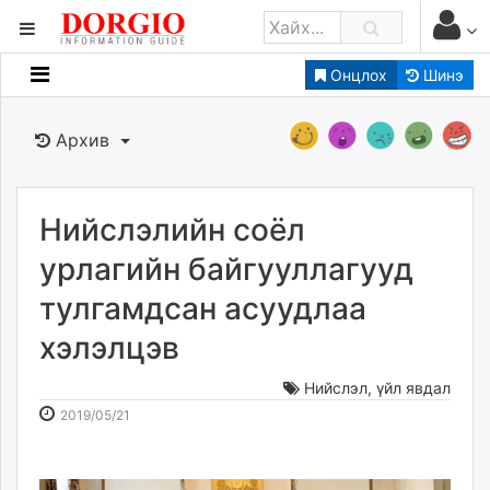
Онцлох
Шинэ
Мэдээллийн
Зар мэдээллийн
Архив
Банк санхүү
Бизнес ААН
Төрийн
Нийслэлийн соёл
Нийслэлийн
урлагийн байгууллагууд
тулгамдсан асуудлаа
dorgio.mn
хэлэлцэв
Gogo.mn
caak.mn
Нийслэл
,
үйл явдал
news.mn
2019-
2026-
2019/05/21
zindaa.mn
05-
08-
Baabar.mn
21
09
tovch.mn