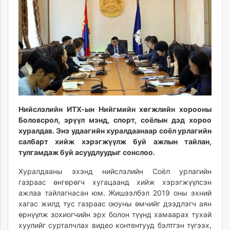
14:53:04
01:45:34
ikon.mn
mnb.mn
Livetv.mn
Eguur.mn
24tsag.mn
shuud.mn
eagle.mn
ergelt.mn
Нийслэлийн ИТХ-ын Нийгмийн хөгжлийн хорооны
zarig.mn
Боловсрол, эрүүл мэнд, спорт, соёлын дэд хороо
today.mn
хуралдав. Энэ удаагийн хуралдаанаар соёл урлагийн
zuv.mn
салбарт хийж хэрэгжүүлж буй ажлын тайлан,
mminfo.mn
тулгамдаж буй асуудлуудыг сонслоо.
ugluu.mn
Хуралдааны эхэнд нийслэлийн Соёл урлагийн
urlag.mn
газраас өнгөрөгч хугацаанд хийж хэрэгжүүлсэн
unen.mn
ажлаа тайлагнасан юм. Жишээлбэл 2019 оны эхний
asu.mn
хагас жилд тус газраас оюуны өмчийг дээдлэгч аян
shudarga.mn
өрнүүлж зохиогчийн эрх болон түүнд хамаарах тухай
хуулийг сурталчлах видео контентууд бэлтгэн түгээх,
shuurhai.mn