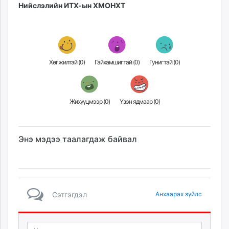
Нийслэлийн ИТХ-ын ХМОНХТ
Хөгжилтэй (
0
)
Гайхамшигтай (
0
)
Гунигтай (
0
)
Жихүүцмээр (
0
)
Үзэн ядмаар (
0
)
Энэ мэдээ таалагдаж байвал
Сэтгэгдэл
Анхаарах зүйлс