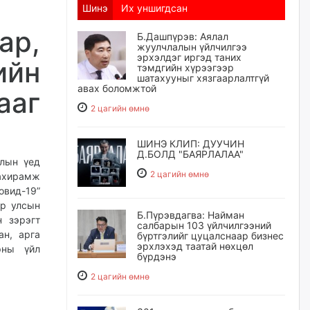
Шинэ
Их уншигдсан
ар,
Б.Дашпүрэв: Аялал
жуулчлалын үйлчилгээ
эрхэлдэг иргэд таних
ийн
тэмдгийн хүрээгээр
шатахууныг хязгаарлалтгүй
авах боломжтой
ааг
2 цагийн өмнө
ШИНЭ КЛИП: ДУУЧИН
Д.БОЛД "БАЯРЛАЛАА"
хлын үед
2 цагийн өмнө
ахирамж
вид-19”
ор улсын
Б.Пүрэвдагва: Найман
 зэрэгт
салбарын 103 үйлчилгээний
ан, арга
бүртгэлийг цуцалснаар бизнес
эрхлэхэд таатай нөхцөл
рны үйл
бүрдэнэ
2 цагийн өмнө