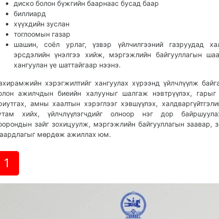
диско болон бүжгийн баарнаас бусад баар
биллиард
хүүхдийн зуслан
тоглоомын газар
шашин, соёл урлаг, үзвэр үйлчилгээний газруудад ха
эрсдэлийн үнэлгээ хийж, мэргэжлийн байгууллагын ша
хангуулан үе шаттайгаар нээнэ.
ахирамжийн хэрэгжилтийг хангуулах хүрээнд үйлчлүүлж байг
олон ажилчдын биеийн халууныг шалгаж нэвтрүүлэх, гарыг
риутгах, амны хаалтын хэрэглээг хэвшүүлэх, халдваргүйтгэли
утам хийх, үйлчлүүлэгчдийг олноор нэг дор байршуулах
оорондын зайг зохицуулж, мэргэжлийн байгууллагын заавар, 
аардлагыг мөрдөж ажиллах юм.
1