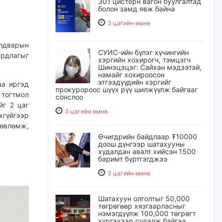
301 цистерн вагон буулгалтад
болон замд явж байна
3 цагийн өмнө
лдварын
СУИС-ийн бүлэг хүчингийн
ардлагыг
хэргийн хохирогч, тэмцэгч
Шинэцэцэг: Сайхан мэдээтэй,
намайг хохироосон
этгээдүүдийн хэргийг
аа иргэд
прокуророос шүүх рүү шилжүүлж байгааг
 тогтмол
сонслоо
йг 2 цаг
3 цагийн өмнө
гүйгээр
зөвлөмж,
Өчигдрийн байдлаар ₮10000
доош дүнгээр шатахууны
худалдан авалт хийсэн 1500
баримт бүртгэгджээ
3 цагийн өмнө
Шатахуун олголтыг 50,000
төгрөгөөр хязгаарласныг
нэмэгдүүлж 100,000 төгрөгт
хүргэхээр судалж байгаа