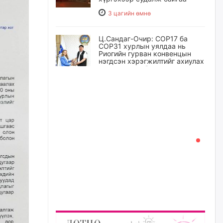
3 цагийн өмнө
Ц.Сандаг-Очир: COP17 ба
COP31 хурлын уялдаа нь
Риогийн гурван конвенцын
нэгдсэн хэрэгжилтийг ахиулах
чухал алхам болно
4 цагийн өмнө
Замын хөдөлгөөнд оролцож
байх үедээ ноцтой зөрчил
гаргасан жолооч Б-д
хариуцлага тооцож, ажлаас
нь чөлөөлжээ
5 цагийн өмнө
Нийслэлийн цэцэрлэгт
хамрагдах I шатны бүртгэл
эхлэхэд ГУРАВ хоног үлдлээ
5 цагийн өмнө