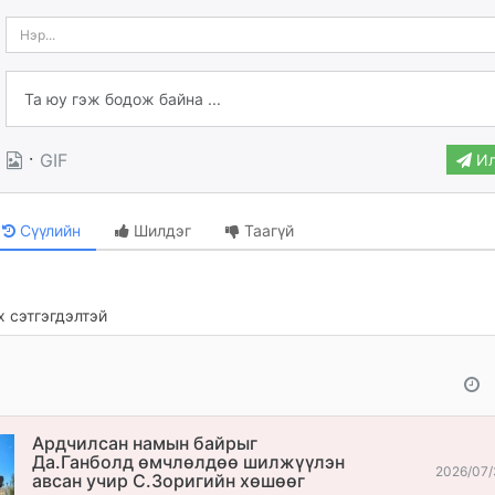
·
GIF
Ил
Сүүлийн
Шилдэг
Таагүй
 сэтгэгдэлтэй
Ардчилсан намын байрыг
Да.Ганболд өмчлөлдөө шилжүүлэн
2026/07/
авсан учир С.Зоригийн хөшөөг