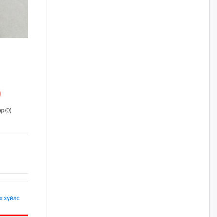
бизнес хамтрагчаа гүтгэж
хууль хяналтын байгууллагаар
шалгуулж, торны цаана
суулгана гэх мэтээр дарамталдаг
өчигдѳр
Д.Амарбаясгалан:
Шатахууныхаа 97 хувийг нэг
улсаас авдаг хараат байдлаа
зогсоож, Арабын орнуудаас
нийлүүлэх ажлыг сэргээх
ёстой
р (
0
)
өчигдѳр
Худалдагч Н.Амарзаяа:
Дэлгүүрийн 32 хуудастай
өрийн дэвтэр долоо хоногт л
дүүрдэг
өчигдѳр
х зүйлс
АИ-92 шатахууны нийлүүлэлт
тасралтгүй үргэлжилж байна