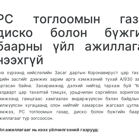
PC тоглоомын газ
диско болон бүжг
баарны үйл ажиллаг
нээхгүй
нэ хүрээнд нийслэлийн Засаг даргын Коронавируст цар та
дийн засгийг дэмжих зарим арга хэмжээний тухай А/930 з
аргасан байна. Захирамжид дэлхий нийтэд тархаж буй “Ко
алдварт цар тахалтай тэмцэх, урьдчилан сэргийлэх зорилго
эмжээнд гамшгаас хамгаалах өндөржүүлсэн бэлэн байдлын
илжүүлсэн хугацаанд олон нийтийг хамарсан жагсаал цугла
эмжээ, PC тоглоомын газар, диско болон бүжгийн баа
жиллагааг түр зогсоосон.
йл ажиллагааг нь нээх үйлчилгээний газрууд: