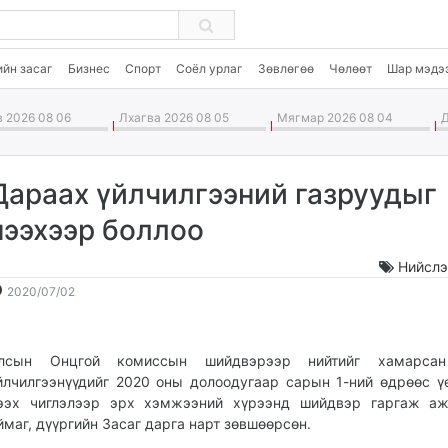
ийн засаг
Бизнес
Спорт
Соёл урлаг
Зөвлөгөө
Чөлөөт
Шар мэдэ
 2026 08 06
Лхагва 2026 08 05
Мягмар 2026 08 04
Д
Дараах үйлчилгээний газруудыг
нээхээр боллоо
Нийслэ
2020-
2026-
2020/07/02
07-
08-
02
07
11:20:48
15:44:38
лсын Онцгой комиссын шийдвэрээр нийтийг хамарса
йлчилгээнүүдийг 2020 оны долоодугаар сарын 1-ний өдрөөс ү
ээх чиглэлээр эрх хэмжээний хүрээнд шийдвэр гаргаж аж
ймаг, дүүргийн Засаг дарга нарт зөвшөөрсөн.