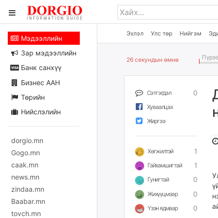
Эхлэл
Улс төр
Нийгэм
Эд
Мэдээллийн
Зар мэдээллийн
Пүрэв
26 секундын өмнө
Банк санхүү
Бизнес ААН
0
Сэтгэгдэл
Төрийн
Хуваалцах
Нийслэлийн
Жиргээ
dorgio.mn
1
Хөгжилтэй
Gogo.mn
caak.mn
1
Гайхамшигтай
У
news.mn
0
Гунигтай
ү
zindaa.mn
0
Жихүүцмээр
н
Baabar.mn
а
0
Үзэн ядмаар
tovch.mn