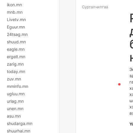
ikon.mn
Сурталчилгаа
mnb.mn
Livetv.mn
Eguur.mn
24tsag.mn
shuud.mn
eagle.mn
ergelt.mn
zarig.mn
Э
today.mn
э
zuv.mn
г
mminfo.mn
х
ugluu.mn
х
ш
urlag.mn
х
unen.mn
а
asu.mn
shudarga.mn
Ү
shuurhai.mn