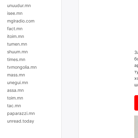
unuudur.mn
isee.mn
mglradio.com
fact.mn
itoim.mn
tumen.mn
shuum.mn
З
б
times.mn
а
tvmongolia.mn
т
mass.mn
х
unegui.mn
ш
assa.mn
toim.mn
tac.mn
paparazzi.mn
unread.today