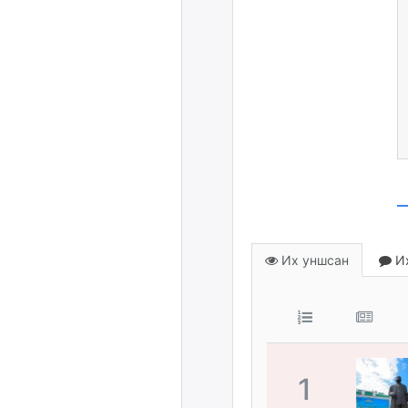
Их уншсан
Их
1