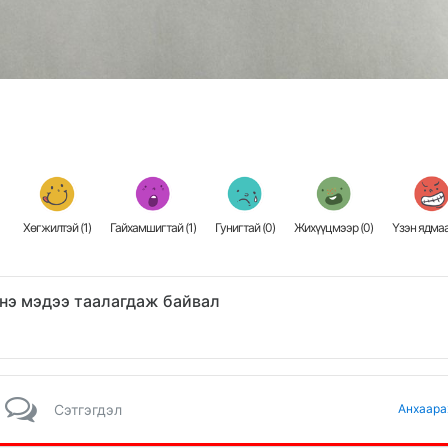
Хөгжилтэй (
1
)
Гайхамшигтай (
1
)
Гунигтай (
0
)
Жихүүцмээр (
0
)
Үзэн ядмаа
нэ мэдээ таалагдаж байвал
Сэтгэгдэл
Анхаара