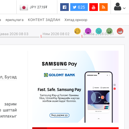
625
JPY 27.19₮
э
ярилцлага
КОНТЕНТ ЗАДЛАН
Хятад орноор
аваа 2026 08 03
Ням 2026 08 02
Бямба 2026 08 01
л
,
Бусад
н зарим
е шаттай
иллахыг