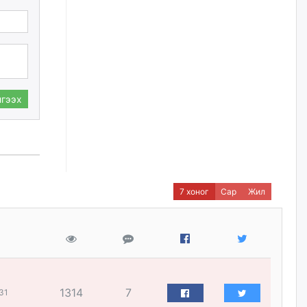
өчигдѳр
I ангийн цахим бүртгэл энэ
сарын 17-ноос эхэлнэ
өчигдѳр
гээх
Үндсэн хууль зөрчсөн
Х.Булгантуяа, үндэсний эв
нэгдэлд харшилсан
М.Нарантуяа-Нара нарт хэзээ
хариуцлага тооцох вэ?
өчигдѳр
7 хоног
Сар
Жил
Нефть импортлогч компаниуд
татварын өртэй байсан ч
дансыг нь битүүмжлэхгүй
өчигдѳр
1314
7
I хорооллын арын замыг
31
наймдугаар сарын 6-ны 23:00