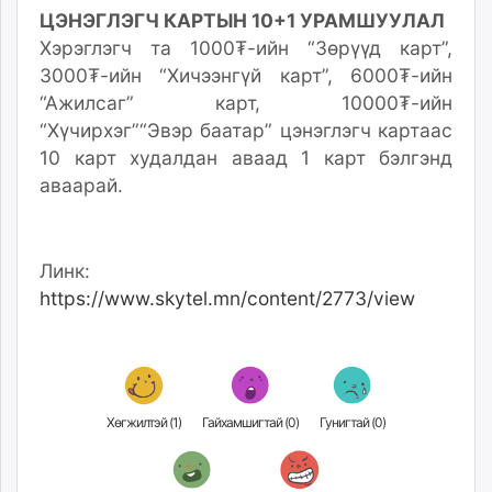
ЦЭНЭГЛЭГЧ КАРТЫН 10+1 УРАМШУУЛАЛ
Хэрэглэгч та 1000₮-ийн “Зөрүүд карт”,
3000₮-ийн “Хичээнгүй карт”, 6000₮-ийн
“Ажилсаг” карт, 10000₮-ийн
“Хүчирхэг”“Эвэр баатар” цэнэглэгч картаас
10 карт худалдан аваад 1 карт бэлгэнд
аваарай.
Линк:
https://www.skytel.mn/content/2773/view
Хөгжилтэй (
1
)
Гайхамшигтай (
0
)
Гунигтай (
0
)