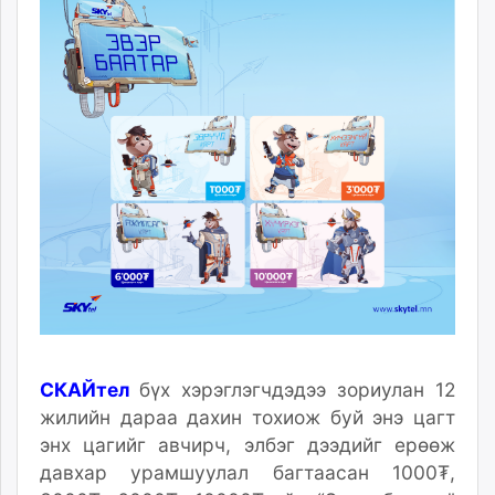
10:44:17
23:25:18
ikon.mn
mnb.mn
Livetv.mn
Eguur.mn
24tsag.mn
shuud.mn
eagle.mn
ergelt.mn
zarig.mn
today.mn
zuv.mn
mminfo.mn
ugluu.mn
urlag.mn
СКАЙтел
бүх хэрэглэгчдэдээ зориулан
12
unen.mn
жилийн дараа дахин тохиож буй энэ цагт
asu.mn
энх цагийг авчирч, элбэг дээдийг ерөөж
shudarga.mn
давхар урамшуулал багтаасан 1000₮,
shuurhai.mn