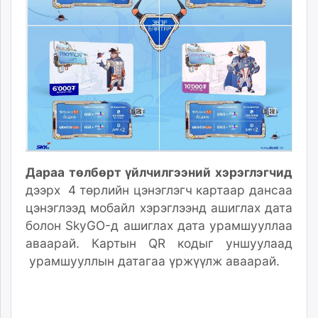
Дараа төлбөрт үйлчилгээний
хэрэглэгчид
дээрх
4 төрлийн цэнэглэгч картаар дансаа
цэнэглээд мобайл хэрэглээнд ашиглах дата
болон SkyGO-д ашиглах дата урамшуул
лаа
аваарай
.
Картын
QR кодыг уншуулаад
урамшууллын
датагаа үржүүлж аваарай.