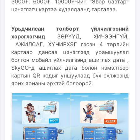
3000₮, 6000₮, 10000₮-ийн “Эвэр баатар”
unuudur.mn
цэнэглэгч карт
аа
худалдаанд гаргалаа.
isee.mn
mglradio.com
Урьдчилсан төлбөрт үйлчилгээний
fact.mn
хэрэглэгчид
ЗӨРҮҮД
,
ХИЧЭЭНГҮЙ,
itoim.mn
АЖИЛСАГ, ХҮЧИРХЭГ гэсэн 4 төрлийн
tumen.mn
картаар дансаа цэнэглээд
урамшуулал
shuum.mn
болгон
мобайл үйлчилгээнд ашиглах дата ,
times.mn
SkyGO-д ашиглах дата болон нэмэлтээр
tvmongolia.mn
картын QR кодыг уншуулаад бүх сүлжээнд
mass.mn
ярих ярианы эрхтэй бол
оорой.
unegui.mn
assa.mn
toim.mn
tac.mn
paparazzi.mn
unread.today