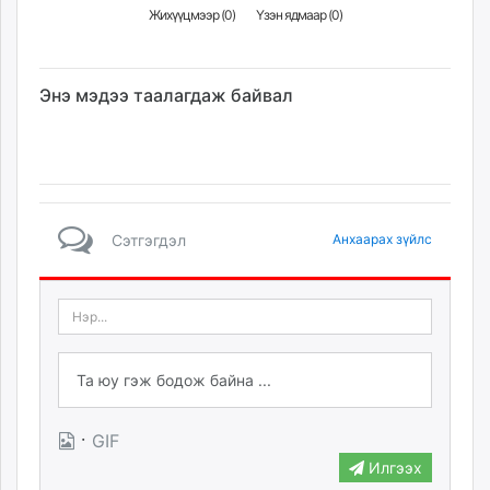
Жихүүцмээр (
0
)
Үзэн ядмаар (
0
)
Энэ мэдээ таалагдаж байвал
Сэтгэгдэл
Анхаарах зүйлс
·
GIF
Илгээх