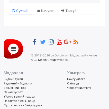
Сүүлийн
Шилдэг
Таагүй
© 2013-2026 он Dorgio.mn, Мэдээллийн хөтөч
MGL Media Group
бүтээсэн.
Мэдээлэл
Хамтрагч
Бидний тухай
Байгууллага
Редакцийн бодлого
Сайтууд
Зохиогчийн эрх
Чөлөөт нийтлэгч
Санал хүсэлт
Үйлчилгээний нөхцөл
Нээлттэй ажлын байр
Сурталчилгаа байршуулах