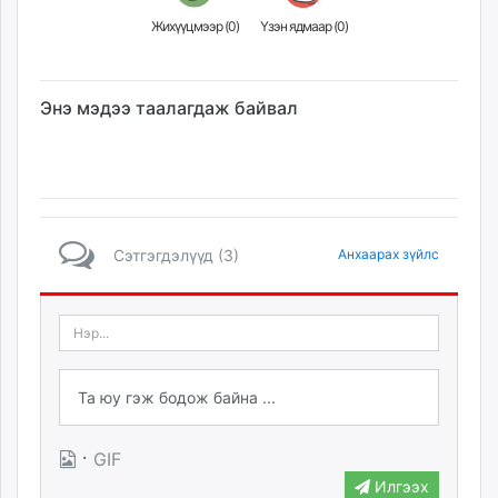
Жихүүцмээр (
0
)
Үзэн ядмаар (
0
)
Энэ мэдээ таалагдаж байвал
Сэтгэгдэлүүд (3)
Анхаарах зүйлс
·
GIF
Илгээх