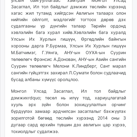
улсын байгууллагаас хамтран Монгол Улсад
ikon.mn
Засаглал, Ил тол байдлыг дэмжих төслийн хүрээнд
mnb.mn
хагас жил тутамд хийгдсэн Авлигын талаарх олон
нийтийн ойлголт, мэдлэгийг тогтоох дөрөв дэх
Livetv.mn
судалгааны үр дүнгийн талаар Төрийн ордонд
Eguur.mn
хэвлэлийн бага хурал хийв.
Хэвлэлийн бага хуралд
24tsag.mn
Улсын Их Хурлын гишүүн, Өргөдлийн байнгын
shuud.mn
хорооны дарга Р.Бурмаа, Улсын Их Хурлын гишүүн
eagle.mn
М.Батчимэг, Г.Уянга, АНУ-ын ОУХА-ын Суурин
ergelt.mn
төлөөлөгч Фрэнсис А.Донован, АНУ-ын Азийн сангийн
zarig.mn
Суурин төлөөлөгч Мелони К.Линдберг, Сант марал
сангийн гүйцэтгэх захирал Л.Сумати болон судлаачид
today.mn
бусад албаны хүмүүс оролцлоо.
zuv.mn
mminfo.mn
Монгол Улсад Засаглал, Ил тол байдлыг
ugluu.mn
дэмжихrdquo; төсөл нь илүү тод, хариуцлагатай
urlag.mn
хууль эрх зүйн болон зохицуулалтын орчинг
бүрдүүлэх замаар ардчилсан засаглалыг бэхжүүлэх
unen.mn
зорилготой бөгөөд төслийн хүрээнд 2014 оны 3
asu.mn
дугаар сард өрхийн түвшин дэх авлигын цар хүрээ,
shudarga.mn
тохиолдлыг судалжээ.
shuurhai.mn