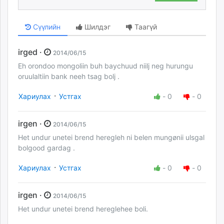
Сүүлийн
Шилдэг
Таагүй
irged ·
2014/06/15
Eh orondoo mongoliin buh baychuud niilj neg hurungu
oruulaltiin bank neeh tsag bolj .
·
Хариулах
Устгах
-
0
-
0
irgen ·
2014/06/15
Het undur unetei brend heregleh ni belen mungønii ulsgal
bolgood gardag .
·
Хариулах
Устгах
-
0
-
0
irgen ·
2014/06/15
Het undur unetei brend hereglehee boli.