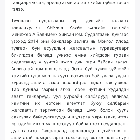
ганцаарчилсан, ярилцлагын аргаар хийж гүйцэтгэсэн
гэлээ.
Түүнчлэн судалгааны үр дүнгийн талаарх
танилцуулгыг АНУ-ын Азийн сангийн төслийн
менежер А.Баянмөнх хийсэн юм. Судалгааны дүнгээс
үзэхэд 2014 оны байдлаар авлига нь Монгол Улсад
тулгарч буй асуудлын жагсаалтын гуравдугаарт
бичигдсэн бөгөөд үүнээс өмнө хийгдсэн гурван
судалгаанд ч үүнтэй ижил дүн гарч байсан гэлээ.
Авлигатай тэмцэхэд саад болж буй хүчин зүйлсийн
хамгийн түгээмэл нь хууль сахиулах байгууллагуудын
хүрээнд авлига газар авсанrdquo; явдал гэж үзжээ.
Тэр дундаа газрын алба, орон нутгийн худалдан
авалт тендерүүд, уул уурхайн салбарууд авлигад
хамгийн их өртсөн агентлаг буюу салбарын
жагсаалтыг тэргүүлсэн бөгөөд шүүх болон хууль
сахиулах байгууллагуудын шударга харьцаанд итгэх
иргэдийн итгэл маш доогуур байна гэсэн судалгааны
дүн гарчээ. Судалгаанд оролцогчдын дийлэнх нь
авлигатай тэмцэх арга хэмжээнд сэтгэл хангалуун