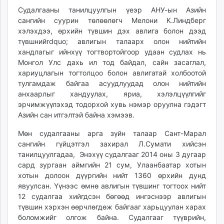
unuudur.mn
Судалгааны танилцуулгын үеэр АНУ-ын Азийн
сангийн суурин төлөөлөгч Мелони К.Линдберг
isee.mn
хэлэхдээ, өрхийн түвшин дэх авлига болон дээд
mglradio.com
түвшнийrdquo; авлигын талаарх олон нийтийн
fact.mn
хандлагыг ийнхүү тогтвортойгоор удаан судлах нь
itoim.mn
Монгол Улс дахь ил тод байдал, сайн засаглал,
tumen.mn
хариуцлагын тогтолцоо болон авлигатай холбоотой
тулгамдаж байгаа асуудлуудад олон нийтийн
shuum.mn
анхаарлыг хандуулах, яриа, хэлэлцүүлгийг
times.mn
эрчимжүүлэхэд тодорхой хувь нэмэр оруулна гэдэгт
tvmongolia.mn
Азийн сан итгэлтэй байна хэмээв.
mass.mn
Мөн судалгааны арга зүйн талаар Сант-Марал
unegui.mn
сангийн гүйцэтгэл захирал Л.Сумати хийсэн
assa.mn
танилцуулгадаа, Энэхүү судалгааг 2014 оны 3 дугаар
toim.mn
сард зургаан аймгийн 21 сум, Улаанбаатар хотын
tac.mn
хотын долоон дүүргийн нийт 1360 өрхийн дунд
paparazzi.mn
явуулсан. Үүнээс өмнө авлигын түвшинг тогтоох нийт
unread.today
12 судалгаа хийгдсэн бөгөөд ингэснээр авлигын
түвшин хэрхэн өөрчлөгдөж байгааг харьцуулан харах
боломжийг олгож байна. Судалгааг түүврийн,