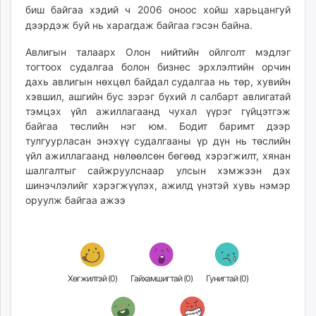
биш байгаа хэдий ч 2006 оноос хойш харьцангуй
дээрдэж буй нь харагдаж байгаа гэсэн байна.
Авлигын талаарх Олон нийтийн ойлголт мэдлэг
тогтоох судалгаа болон бизнес эрхлэлтийн орчин
дахь авлигын нөхцөл байдал судалгаа нь төр, хувийн
хэвшил, ашгийн бус зэрэг бүхий л салбарт авлигатай
тэмцэх үйл ажиллагаанд чухал үүрэг гүйцэтгэж
байгаа төслийн нэг юм. Бодит баримт дээр
тулгуурласан энэхүү судалгааны үр дүн нь төслийн
үйл ажиллагаанд нөлөөлсөн бөгөөд хэрэгжилт, хянан
шалгалтыг сайжруулснаар улсын хэмжээн дэх
шинэчлэлийг хэрэгжүүлэх, ажилд үнэтэй хувь нэмэр
оруулж байгаа ажээ
Хөгжилтэй (
0
)
Гайхамшигтай (
0
)
Гунигтай (
0
)