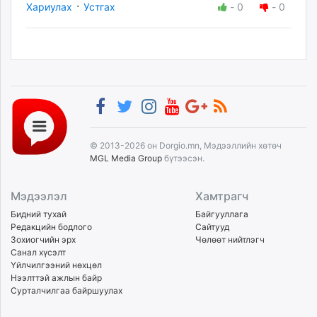
·
Хариулах
Устгах
-
0
-
0
© 2013-2026 он Dorgio.mn, Мэдээллийн хөтөч
MGL Media Group
бүтээсэн.
Мэдээлэл
Хамтрагч
Бидний тухай
Байгууллага
Редакцийн бодлого
Сайтууд
Зохиогчийн эрх
Чөлөөт нийтлэгч
Санал хүсэлт
Үйлчилгээний нөхцөл
Нээлттэй ажлын байр
Сурталчилгаа байршуулах