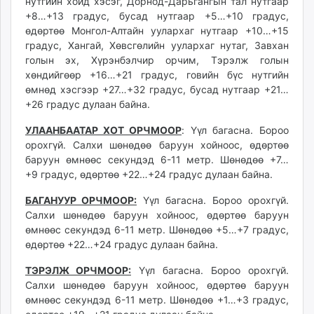
нутгийн хойд хэсэг, Дорнод-Дарьгангын тал нутгаар
unuudur.mn
+8…+13 градус, бусад нутгаар +5…+10 градус,
isee.mn
өдөртөө Монгол-Алтайн уулархаг нутгаар +10…+15
градус, Хангай, Хөвсгөлийн уулархаг нутаг, Завхан
mglradio.com
голын эх, Хүрэнбэлчир орчим, Тэрэлж голын
fact.mn
хөндийгөөр +16…+21 градус, говийн бүс нутгийн
itoim.mn
өмнөд хэсгээр +27…+32 градус, бусад нутгаар +21…
tumen.mn
+26 градус дулаан байна.
shuum.mn
УЛААНБААТАР ХОТ ОРЧМООР
: Үүл багасна. Бороо
times.mn
орохгүй. Салхи шөнөдөө баруун хойноос, өдөртөө
tvmongolia.mn
баруун өмнөөс секундэд 6-11 метр. Шөнөдөө +7…
mass.mn
+9 градус, өдөртөө +22…+24 градус дулаан байна.
unegui.mn
БАГАНУУР ОРЧМООР:
Үүл багасна. Бороо орохгүй.
assa.mn
Салхи шөнөдөө баруун хойноос, өдөртөө баруун
toim.mn
өмнөөс секундэд 6-11 метр. Шөнөдөө +5…+7 градус,
tac.mn
өдөртөө +22…+24 градус дулаан байна.
paparazzi.mn
ТЭРЭЛЖ ОРЧМООР:
Үүл багасна. Бороо орохгүй.
unread.today
Салхи шөнөдөө баруун хойноос, өдөртөө баруун
өмнөөс секундэд 6-11 метр. Шөнөдөө +1…+3 градус,