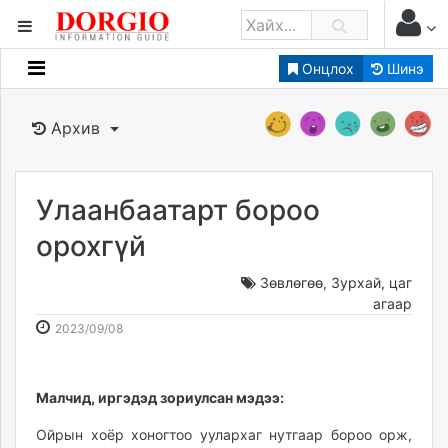
Онцлох
Шинэ
Мэдээллийн
Зар мэдээллийн
Архив
Банк санхүү
Бизнес ААН
Төрийн
Улаанбаатарт бороо
Нийслэлийн
орохгүй
Зөвлөгөө
,
Зурхай, цаг
dorgio.mn
агаар
Gogo.mn
2023-
2026-
2023/09/08
caak.mn
09-
08-
news.mn
08
09
zindaa.mn
09:03:05
10:01:35
Малчид, иргэдэд зориулсан мэдээ:
Baabar.mn
Ойрын хоёр хоногтоо уулархаг нутгаар бороо орж,
tovch.mn