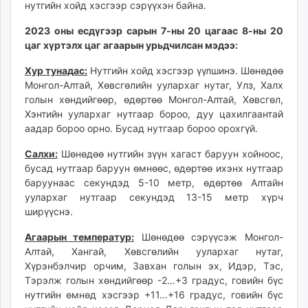
нутгийн хойд хэсгээр сэрүүхэн байна.
ikon.mn
mnb.mn
2023 оны есдүгээр сарын 7-ны 20 цагаас 8-ны 20
Livetv.mn
цаг хүртэлх
цаг агаарын урьдчилсан мэдээ:
Eguur.mn
Хур тунадас:
Нутгийн хойд хэсгээр үүлшинэ. Шөнөдөө
24tsag.mn
Монгол-Алтай, Хөвсгөлийн уулархаг нутаг, Улз, Халх
shuud.mn
голын хөндийгөөр, өдөртөө Монгол-Алтай, Хөвсгөл,
eagle.mn
Хэнтийн уулархаг нутгаар бороо, дуу цахилгаантай
аадар бороо орно. Бусад нутгаар бороо орохгүй.
ergelt.mn
zarig.mn
Салхи:
Шөнөдөө нутгийн зүүн хагаст баруун хойноос,
today.mn
бусад нутгаар баруун өмнөөс, өдөртөө ихэнх нутгаар
zuv.mn
баруунаас секундэд 5-10 метр, өдөртөө Алтайн
уулархаг нутгаар секундэд 13-15 метр хүрч
mminfo.mn
ширүүснэ.
ugluu.mn
urlag.mn
Агаарын температур:
Шөнөдөө сэрүүсэж Монгол-
unen.mn
Алтай, Хангай, Хөвсгөлийн уулархаг нутаг,
Хүрэнбэлчир орчим, Завхан голын эх, Идэр, Тэс,
asu.mn
Тэрэлж голын хөндийгөөр -2…+3 градус, говийн бүс
shudarga.mn
нутгийн өмнөд хэсгээр +11…+16 градус, говийн бүс
shuurhai.mn