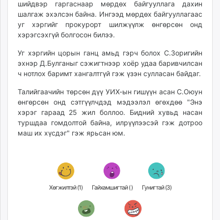
шийдвэр гаргаснаар мөрдөх байгууллага дахин
шалгаж эхэлсэн байна. Ингээд мөрдөх байгууллагаас
уг хэргийг прокурорт шилжүүлж өнгөрсөн онд
хэрэгсэхгүй болгосон билээ.
Уг хэргийн цорын ганц амьд гэрч болох С.Зоригийн
эхнэр Д.Булганыг сэжигтнээр хоёр удаа баривчилсан
ч нотлох баримт хангалтгүй гэж үзэн сулласан байдаг.
Талийгаачийн төрсөн дүү УИХ-ын гишүүн асан С.Оюун
өнгөрсөн онд сэтгүүлчдэд мэдээлэл өгөхдөө "Энэ
хэрэг гараад 25 жил боллоо. Бидний хувьд насан
туршдаа гомдолтой байна, илрүүлээсэй гэж дотроо
маш их хүсдэг" гэж ярьсан юм.
Хөгжилтэй (
1
)
Гайхамшигтай (
)
Гунигтай (
3
)