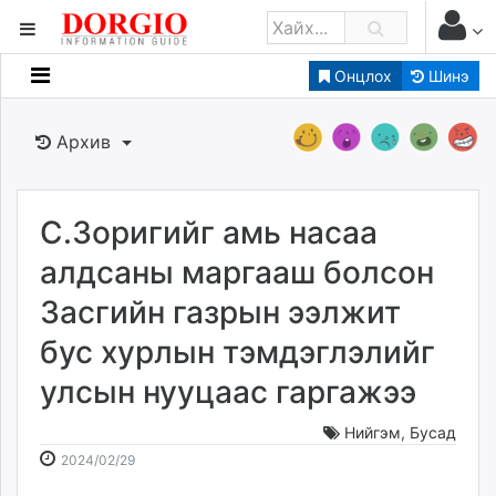
Онцлох
Шинэ
Мэдээллийн
Зар мэдээллийн
Архив
Банк санхүү
Бизнес ААН
Төрийн
С.Зоригийг амь насаа
Нийслэлийн
алдсаны маргааш болсон
Засгийн газрын ээлжит
dorgio.mn
бус хурлын тэмдэглэлийг
Gogo.mn
caak.mn
улсын нууцаас гаргажээ
news.mn
zindaa.mn
Нийгэм
,
Бусад
2024-
2026-
Baabar.mn
2024/02/29
02-
08-
tovch.mn