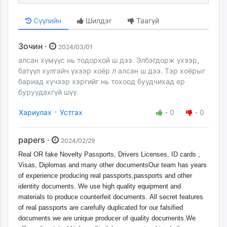
Сүүлийн
Шилдэг
Таагүй
Зочин ·
2024/03/01
алсан хүмүүс нь тодорхой ш дээ. Элбэгдорж үхээр,
батүүл хулгайч үхээр хоёр л алсан ш дээ. Тэр хоёрыг
бариад хүчээр хэргийг нь тохоод буудчихад ер
буруудахгүй шүү.
·
Хариулах
Устгах
-
0
-
0
papers ·
2024/02/29
Real OR fake Novelty Passports, Drivers Licenses, ID cards ,
Visas, Diplomas and many other documentsOur team has years
of experience producing real passports,passports and other
identity documents. We use high quality equipment and
materials to produce counterfeit documents. All secret features
of real passports are carefully duplicated for our falsified
documents.we are unique producer of quality documents.We