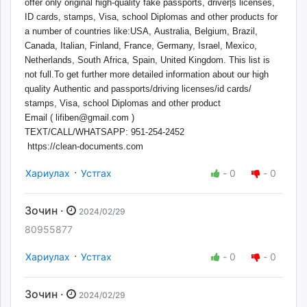
offer only original high-quality fake passports, driver|s licenses,
ID cards, stamps, Visa, school Diplomas and other products for
a number of countries like:USA, Australia, Belgium, Brazil,
Canada, Italian, Finland, France, Germany, Israel, Mexico,
Netherlands, South Africa, Spain, United Kingdom. This list is
not full.To get further more detailed information about our high
quality Authentic and passports/driving licenses/id cards/
stamps, Visa, school Diplomas and other product
Email (
lifiben@gmail.com
)
TEXT/CALL/WHATSAPP: 951-254-2452
https://clean-documents.com
·
Хариулах
Устгах
-
0
-
0
Зочин ·
2024/02/29
80955877
·
Хариулах
Устгах
-
0
-
0
Зочин ·
2024/02/29