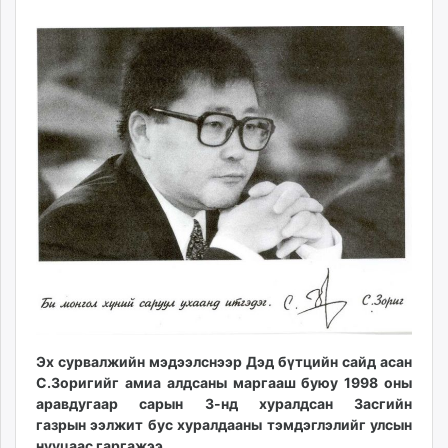
29
08
ikon.mn
17:28:11
23:37:22
mnb.mn
Livetv.mn
Eguur.mn
24tsag.mn
shuud.mn
eagle.mn
ergelt.mn
zarig.mn
today.mn
zuv.mn
mminfo.mn
ugluu.mn
urlag.mn
Эх сурвалжийн мэдээлснээр Дэд бүтцийн сайд асан
unen.mn
С.Зоригийг амиа алдсаны маргааш буюу 1998 оны
asu.mn
аравдугаар сарын 3-нд хуралдсан Засгийн
shudarga.mn
газрын ээлжит бус хуралдааны тэмдэглэлийг улсын
shuurhai.mn
нууцаас гаргажээ.