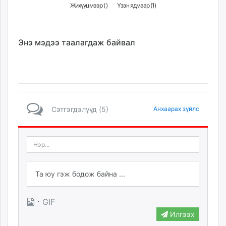
Жихүүцмээр (
)
Үзэн ядмаар (
1
)
Энэ мэдээ таалагдаж байвал
Сэтгэгдэлүүд (5)
Анхаарах зүйлс
·
GIF
Илгээх