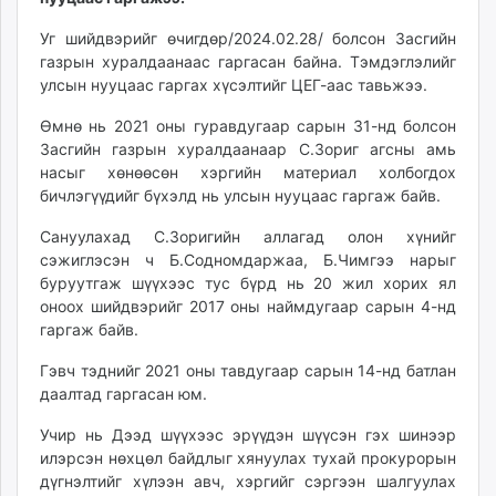
unuudur.mn
Уг шийдвэрийг өчигдөр/2024.02.28/ болсон Засгийн
isee.mn
газрын хуралдаанаас гаргасан байна. Тэмдэглэлийг
mglradio.com
улсын нууцаас гаргах хүсэлтийг ЦЕГ-аас тавьжээ.
fact.mn
Өмнө нь 2021 оны гуравдугаар сарын 31-нд болсон
itoim.mn
Засгийн газрын хуралдаанаар С.Зориг агсны амь
tumen.mn
насыг хөнөөсөн хэргийн материал холбогдох
shuum.mn
бичлэгүүдийг бүхэлд нь улсын нууцаас гаргаж байв.
times.mn
Сануулахад С.Зоригийн аллагад олон хүнийг
tvmongolia.mn
сэжиглэсэн ч Б.Содномдаржаа, Б.Чимгээ нарыг
mass.mn
буруутгаж шүүхээс тус бүрд нь 20 жил хорих ял
unegui.mn
оноох шийдвэрийг 2017 оны наймдугаар сарын 4-нд
assa.mn
гаргаж байв.
toim.mn
Гэвч тэднийг 2021 оны тавдугаар сарын 14-нд батлан
tac.mn
даалтад гаргасан юм.
paparazzi.mn
unread.today
Учир нь Дээд шүүхээс эрүүдэн шүүсэн гэх шинээр
илэрсэн нөхцөл байдлыг хянуулах тухай прокурорын
дүгнэлтийг хүлээн авч, хэргийг сэргээн шалгуулах