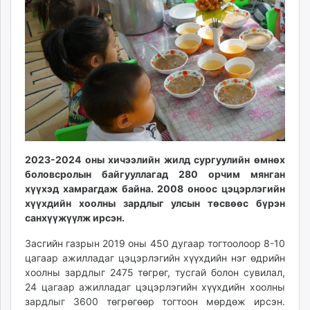
14:09:17
01:46:35
ikon.mn
mnb.mn
Livetv.mn
Eguur.mn
24tsag.mn
shuud.mn
eagle.mn
ergelt.mn
zarig.mn
2023-2024 оны хичээлийн жилд сургуулийн өмнөх
today.mn
боловсролын байгууллагад 280 орчим мянган
zuv.mn
хүүхэд хамрагдаж байна. 2008 оноос цэцэрлэгийн
mminfo.mn
хүүхдийн хоолны зардлыг улсын төсвөөс бүрэн
санхүүжүүлж ирсэн.
ugluu.mn
urlag.mn
Засгийн газрын 2019 оны 450 дугаар тогтоолоор 8-10
unen.mn
цагаар ажилладаг цэцэрлэгийн хүүхдийн нэг өдрийн
asu.mn
хоолны зардлыг 2475 төгрөг, тусгай болон сувилал,
24 цагаар ажилладаг цэцэрлэгийн хүүхдийн хоолны
shudarga.mn
зардлыг 3600 төгрөгөөр тогтоон мөрдөж ирсэн.
shuurhai.mn