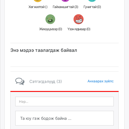
Хөгжилтэй (
)
Гайхамшигтай (
3
)
Гунигтай (
0
)
Жихүүцмээр (
0
)
Үзэн ядмаар (
0
)
Энэ мэдээ таалагдаж байвал
Сэтгэгдэлүүд (3)
Анхаарах зүйлс