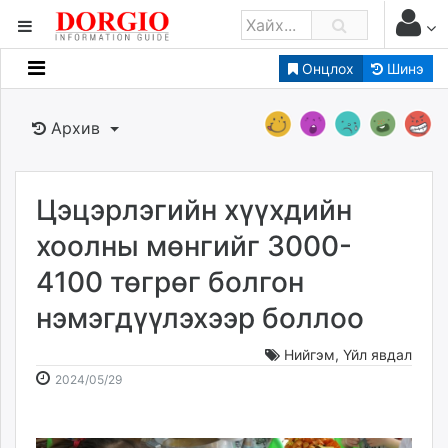
Онцлох
Шинэ
Мэдээллийн
Зар мэдээллийн
Архив
Банк санхүү
Бизнес ААН
Төрийн
Цэцэрлэгийн хүүхдийн
Нийслэлийн
хоолны мөнгийг 3000-
4100 төгрөг болгон
dorgio.mn
нэмэгдүүлэхээр боллоо
Gogo.mn
caak.mn
Нийгэм
,
Үйл явдал
news.mn
2024-
2026-
2024/05/29
zindaa.mn
05-
08-
Baabar.mn
29
09
tovch.mn