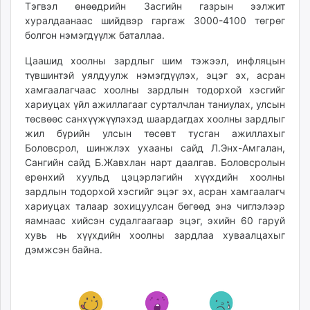
Тэгвэл өнөөдрийн Засгийн газрын ээлжит
unuudur.mn
хуралдаанаас шийдвэр гаргаж 3000-4100 төгрөг
isee.mn
болгон нэмэгдүүлж баталлаа.
mglradio.com
Цаашид хоолны зардлыг шим тэжээл, инфляцын
fact.mn
түвшинтэй уялдуулж нэмэгдүүлэх, эцэг эх, асран
itoim.mn
хамгаалагчаас хоолны зардлын тодорхой хэсгийг
tumen.mn
хариуцах үйл ажиллагааг сурталчлан таниулах, улсын
shuum.mn
төсвөөс санхүүжүүлэхэд шаардагдах хоолны зардлыг
жил бүрийн улсын төсөвт тусган ажиллахыг
times.mn
Боловсрол, шинжлэх ухааны сайд Л.Энх-Амгалан,
tvmongolia.mn
Сангийн сайд Б.Жавхлан нарт даалгав. Боловсролын
mass.mn
ерөнхий хуульд цэцэрлэгийн хүүхдийн хоолны
unegui.mn
зардлын тодорхой хэсгийг эцэг эх, асран хамгаалагч
assa.mn
хариуцах талаар зохицуулсан бөгөөд энэ чиглэлээр
toim.mn
яамнаас хийсэн судалгаагаар эцэг, эхийн 60 гаруй
хувь нь хүүхдийн хоолны зардлаа хуваалцахыг
tac.mn
дэмжсэн байна.
paparazzi.mn
unread.today