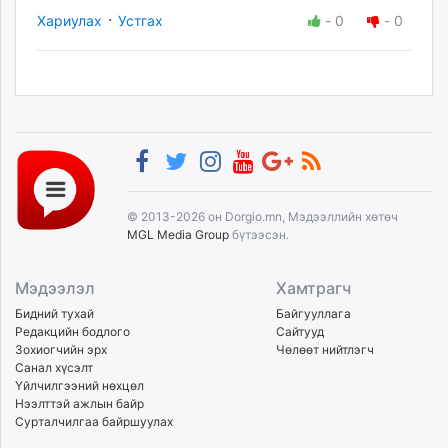
·
Хариулах
Устгах
-
0
-
0
© 2013-2026 он Dorgio.mn, Мэдээллийн хөтөч
MGL Media Group
бүтээсэн.
Мэдээлэл
Хамтрагч
Бидний тухай
Байгууллага
Редакцийн бодлого
Сайтууд
Зохиогчийн эрх
Чөлөөт нийтлэгч
Санал хүсэлт
Үйлчилгээний нөхцөл
Нээлттэй ажлын байр
Сурталчилгаа байршуулах