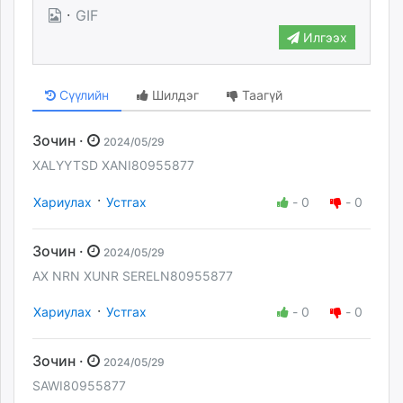
·
GIF
Илгээх
Сүүлийн
Шилдэг
Таагүй
Зочин ·
2024/05/29
XALYYTSD XANI80955877
·
Хариулах
Устгах
-
0
-
0
Зочин ·
2024/05/29
AX NRN XUNR SERELN80955877
·
Хариулах
Устгах
-
0
-
0
Зочин ·
2024/05/29
SAWI80955877