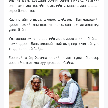
Энэ нь Бангладешийн орчин үеийн түүхэнд хамгийн
олон хүн улс төрийн тэмцлийн улмаас амиа алдсан
өдөр болсон юм.
Хасинагийн огцрох, дүрвэх шийдвэрт Бангладешийн
цэрэг армийнхны шахалт нөлөөлсөн гэж ажиглагчид
үзэж байна.
Улс орноо өмнө нь цэргийн дэглэмээр захирч байсан
арми одоо ч Бангладешийн нийгэмд нэр хүндтэй, улс
төрд нөлөөтэй байдаг.
Ерөнхий сайд Хасина өөрийн өмөг түшиг болсоор
ирсэн Энэтхэг улс руу дүрвэсэн байна.