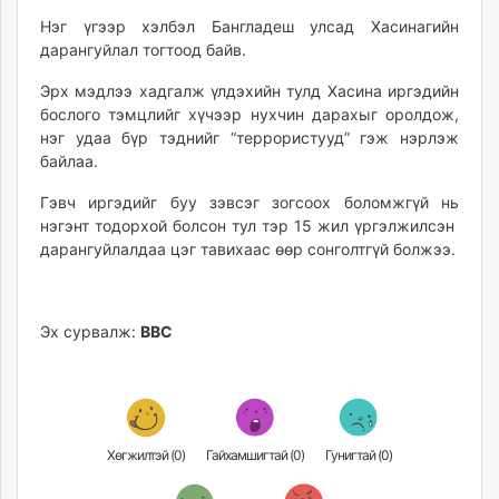
Нэг үгээр хэлбэл Бангладеш улсад Хасинагийн
дарангуйлал тогтоод байв.
Эрх мэдлээ хадгалж үлдэхийн тулд Хасина иргэдийн
бослого тэмцлийг хүчээр нухчин дарахыг оролдож,
нэг удаа бүр тэднийг “террористууд” гэж нэрлэж
байлаа.
Гэвч иргэдийг буу зэвсэг зогсоох боломжгүй нь
нэгэнт тодорхой болсон тул тэр 15 жил үргэлжилсэн
дарангуйлалдаа цэг тавихаас өөр сонголтгүй болжээ.
Эх сурвалж:
BBC
Хөгжилтэй (
0
)
Гайхамшигтай (
0
)
Гунигтай (
0
)