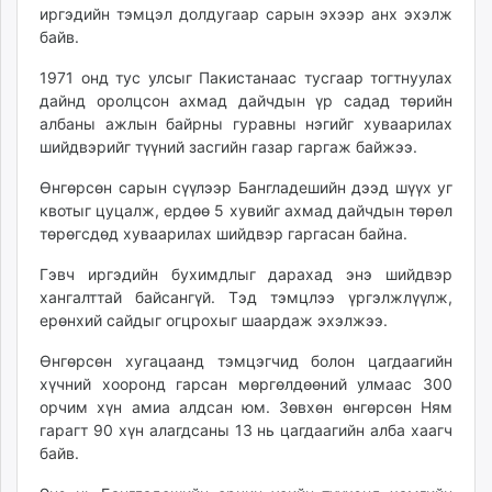
иргэдийн тэмцэл долдугаар сарын эхээр анх эхэлж
unuudur.mn
байв.
isee.mn
mglradio.com
1971 онд тус улсыг Пакистанаас тусгаар тогтнуулах
дайнд оролцсон ахмад дайчдын үр садад төрийн
fact.mn
албаны ажлын байрны гуравны нэгийг хуваарилах
itoim.mn
шийдвэрийг түүний засгийн газар гаргаж байжээ.
tumen.mn
shuum.mn
Өнгөрсөн сарын сүүлээр Бангладешийн дээд шүүх уг
квотыг цуцалж, ердөө 5 хувийг ахмад дайчдын төрөл
times.mn
төрөгсдөд хуваарилах шийдвэр гаргасан байна.
tvmongolia.mn
mass.mn
Гэвч иргэдийн бухимдлыг дарахад энэ шийдвэр
unegui.mn
хангалттай байсангүй. Тэд тэмцлээ үргэлжлүүлж,
ерөнхий сайдыг огцрохыг шаардаж эхэлжээ.
assa.mn
toim.mn
Өнгөрсөн хугацаанд тэмцэгчид болон цагдаагийн
tac.mn
хүчний хооронд гарсан мөргөлдөөний улмаас 300
paparazzi.mn
орчим хүн амиа алдсан юм. Зөвхөн өнгөрсөн Ням
гарагт 90 хүн алагдсаны 13 нь цагдаагийн алба хаагч
unread.today
байв.