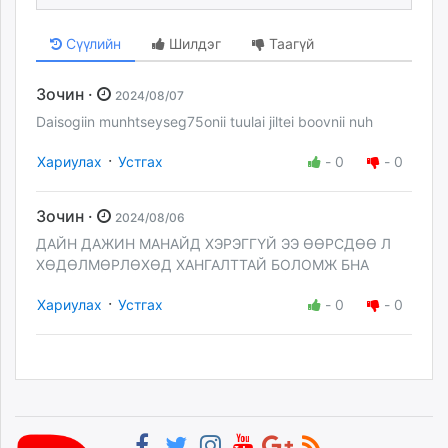
Сүүлийн
Шилдэг
Таагүй
Зочин ·
2024/08/07
Daisogiin munhtseyseg75onii tuulai jiltei boovnii nuh
·
Хариулах
Устгах
-
0
-
0
Зочин ·
2024/08/06
ДАЙН ДАЖИН МАНАЙД ХЭРЭГГҮЙ ЭЭ ӨӨРСДӨӨ Л
ХӨДӨЛМӨРЛӨХӨД ХАНГАЛТТАЙ БОЛОМЖ БНА
·
Хариулах
Устгах
-
0
-
0