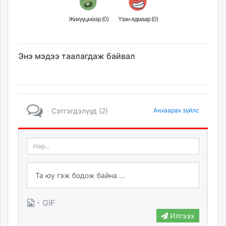
Жихүүцмээр (
0
)
Үзэн ядмаар (
0
)
Энэ мэдээ таалагдаж байвал
Сэтгэгдэлүүд (2)
Анхаарах зүйлс
·
GIF
Илгээх