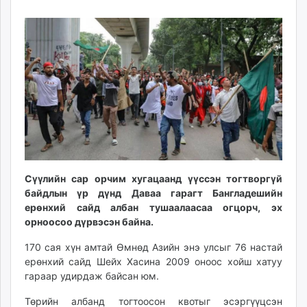
06
07
ikon.mn
09:35:28
20:27:26
mnb.mn
Livetv.mn
Eguur.mn
24tsag.mn
shuud.mn
eagle.mn
ergelt.mn
zarig.mn
today.mn
Сүүлийн сар орчим хугацаанд үүссэн тогтворгүй
zuv.mn
байдлын үр дүнд Даваа гарагт Бангладешийн
mminfo.mn
ерөнхий сайд албан тушаалаасаа огцорч, эх
ugluu.mn
орноосоо дүрвэсэн байна.
urlag.mn
170 сая хүн амтай Өмнөд Азийн энэ улсыг 76 настай
unen.mn
ерөнхий сайд Шейх Хасина 2009 оноос хойш хатуу
asu.mn
гараар удирдаж байсан юм.
shudarga.mn
Төрийн албанд тогтоосон квотыг эсэргүүцсэн
shuurhai.mn