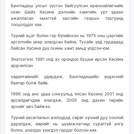
Бангладеш улсыг үүсгэн байгуулсан ерөнхийлөгчийн
охин Шейх Хасина дэлхийн хамгийн урт удаан
ажилласан эмэгтэй засгийн газрын тэргүүнд
тооцогддог юм.
Түүний эцэг болон гэр бүлийнхэн нь 1975 оны цэргийн
эргэлтийн үеэр алагдсан байна. Тухайн үед гадаадад
байсан Хасина дүү охины хамт амьд үлдсэн юм.
Энэтхэгээс 1981 онд эх орондоо буцаж ирсэн Хасина
ардчилсан
хөдөлгөөнийг удирдаж, Бангладешийн үндэсний
баатар болж байв.
1996 онд анх удаа сонгуульд ялсан Хасина 2001 онд
өрсөлдөгчдөө ялагдаж, 2009 онд дахин төрийн
эрхийг авч байжээ.
Түүний засаглалын жилүүдэд сөрөг хүчний дуу хоолой
дарагдаж, өөрийг нь шүүмжлэгчид сураггүй алга
болох, алагдах үзэгдэл гардаг болсон юм.