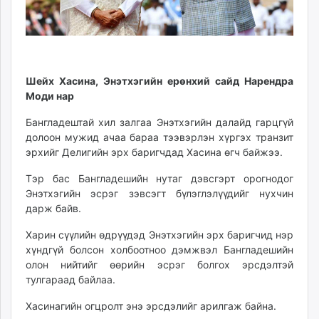
Шейх Хасина, Энэтхэгийн ерөнхий сайд Нарендра
Моди нар
Бангладештай хил залгаа Энэтхэгийн далайд гарцгүй
долоон мужид ачаа бараа тээвэрлэн хүргэх транзит
эрхийг Делигийн эрх баригчдад Хасина өгч байжээ.
Тэр бас Бангладешийн нутаг дэвсгэрт орогнодог
Энэтхэгийн эсрэг зэвсэгт бүлэглэлүүдийг нухчин
дарж байв.
Харин сүүлийн өдрүүдэд Энэтхэгийн эрх баригчид нэр
хүндгүй болсон холбоотноо дэмжвэл Бангладешийн
олон нийтийг өөрийн эсрэг болгох эрсдэлтэй
тулгараад байлаа.
Хасинагийн огцролт энэ эрсдэлийг арилгаж байна.