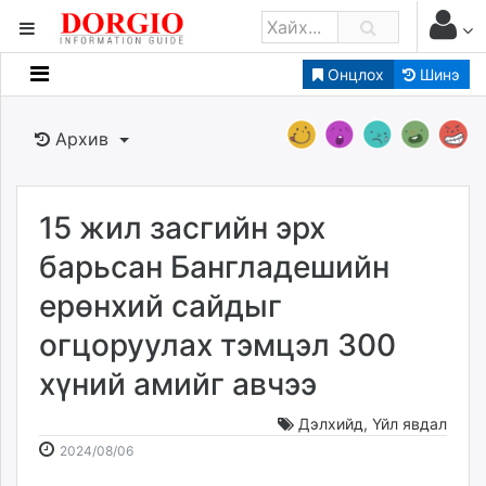
Онцлох
Шинэ
Мэдээллийн
Зар мэдээллийн
Архив
Банк санхүү
Бизнес ААН
Төрийн
15 жил засгийн эрх
Нийслэлийн
барьсан Бангладешийн
ерөнхий сайдыг
dorgio.mn
огцоруулах тэмцэл 300
Gogo.mn
caak.mn
хүний амийг авчээ
news.mn
zindaa.mn
Дэлхийд
,
Үйл явдал
2024-
2026-
Baabar.mn
2024/08/06
08-
08-
tovch.mn