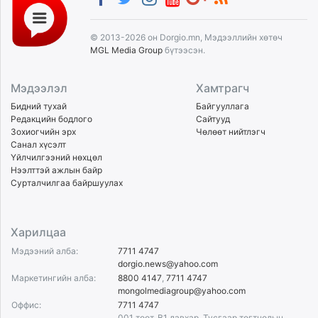
© 2013-2026 он Dorgio.mn, Мэдээллийн хөтөч
MGL Media Group
бүтээсэн.
Мэдээлэл
Хамтрагч
Бидний тухай
Байгууллага
Редакцийн бодлого
Сайтууд
Зохиогчийн эрх
Чөлөөт нийтлэгч
Санал хүсэлт
Үйлчилгээний нөхцөл
Нээлттэй ажлын байр
Сурталчилгаа байршуулах
Харилцаа
Мэдээний алба:
7711 4747
dorgio.news@yahoo.com
Маркетингийн алба:
8800 4147
,
7711 4747
mongolmediagroup@yahoo.com
Оффис:
7711 4747
001 тоот, B1 давхар, Тусгаар тогтнолын