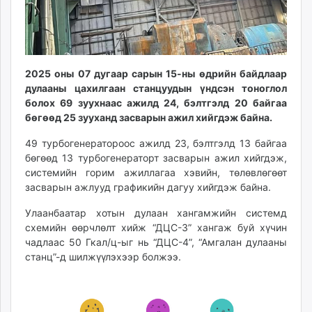
unuudur.mn
isee.mn
mglradio.com
fact.mn
2025 оны 07 дугаар сарын 15-ны өдрийн байдлаар
itoim.mn
дулааны цахилгаан станцуудын үндсэн тоноглол
tumen.mn
болох 69 зуухнаас ажилд 24, бэлтгэлд 20 байгаа
shuum.mn
бөгөөд 25 зууханд засварын ажил хийгдэж байна.
times.mn
49 турбогенератороос ажилд 23, бэлтгэлд 13 байгаа
tvmongolia.mn
бөгөөд 13 турбогенераторт засварын ажил хийгдэж,
mass.mn
системийн горим ажиллагаа хэвийн, төлөвлөгөөт
unegui.mn
засварын ажлууд графикийн дагуу хийгдэж байна.
assa.mn
Улаанбаатар хотын дулаан хангамжийн системд
toim.mn
схемийн өөрчлөлт хийж “ДЦС-3” хангаж буй хүчин
tac.mn
чадлаас 50 Гкал/ц-ыг нь “ДЦС-4”, “Амгалан дулааны
paparazzi.mn
станц”-д шилжүүлэхээр болжээ.
unread.today