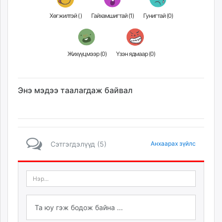
Хөгжилтэй (
)
Гайхамшигтай (
1
)
Гунигтай (
0
)
Жихүүцмээр (
0
)
Үзэн ядмаар (
0
)
Энэ мэдээ таалагдаж байвал
Сэтгэгдэлүүд (5)
Анхаарах зүйлс