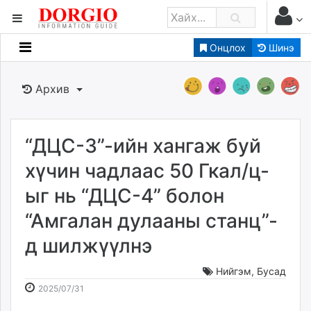
Онцлох
Шинэ
Мэдээллийн
Зар мэдээллийн
Архив
Банк санхүү
Бизнес ААН
Төрийн
“ДЦС-3”-ийн хангаж буй
Нийслэлийн
хүчин чадлаас 50 Гкал/ц-
ыг нь “ДЦС-4” болон
dorgio.mn
“Амгалан дулааны станц”-
Gogo.mn
caak.mn
д шилжүүлнэ
news.mn
zindaa.mn
Нийгэм
,
Бусад
2025-
2026-
Baabar.mn
2025/07/31
07-
08-
tovch.mn