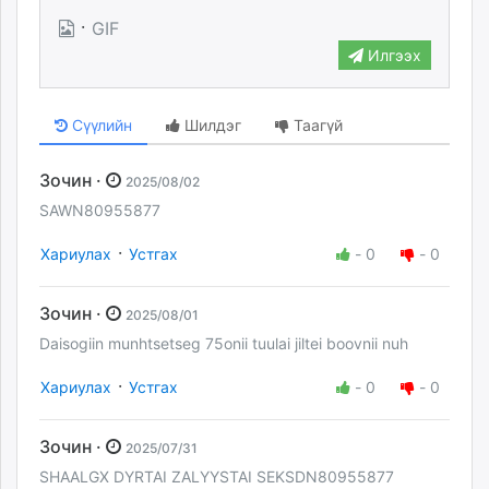
·
GIF
Илгээх
Сүүлийн
Шилдэг
Таагүй
Зочин ·
2025/08/02
SAWN80955877
·
Хариулах
Устгах
-
0
-
0
Зочин ·
2025/08/01
Daisogiin munhtsetseg 75onii tuulai jiltei boovnii nuh
·
Хариулах
Устгах
-
0
-
0
Зочин ·
2025/07/31
SHAALGX DYRTAI ZALYYSTAI SEKSDN80955877