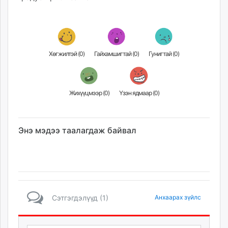
Хөгжилтэй (
0
)
Гайхамшигтай (
0
)
Гунигтай (
0
)
Жихүүцмээр (
0
)
Үзэн ядмаар (
0
)
Энэ мэдээ таалагдаж байвал
Сэтгэгдэлүүд (1)
Анхаарах зүйлс