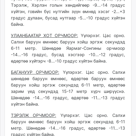
Тэрэлж, Хэрлэн голын хөндийгөөр -9…-14 градус
хүйтэн, говийн бүс нутгийн зүүн өмнөд хэсэг -2…+3
градус дулаан, бусад нутгаар -5…-10 градус хүйтэн
байна.
УЛААНБААТАР ХОТ ОРЧМООР:
Үүлэрхэг. Цас орно.
Салхи баруун өмнөөс баруун хойш эргэж секундэд
6-11 метр. Шөнөдөө Яармаг-Сонгины орчмоор
-14…-16 градус, бусад хэсгээр -10…-12 градус,
өдөртөө хүйтэрч -8…-10 градус хүйтэн байна.
БАГАНУУР ОРЧМООР:
Үүлэрхэг. Цас орно. Салхи
шөнөдөө баруун өмнөөс, өдөртөө баруун өмнөөс
баруун хойш эргэж секундэд 6-11 метр, өдөртөө
зарим үед секундэд 15-17 метр хүрч ширүүснэ.
Шөнөдөө -14…-16 градус, өдөртөө -11…-13 градус
хүйтэн байна.
ТЭРЭЛЖ ОРЧМООР:
Үүлэрхэг. Цас орно. Салхи
баруун өмнөөс баруун хойш эргэж секундэд 6-11
метр. Шөнөдөө -14…-16 градус, өдөртөө -11…-13
градус хүйтэн байна.