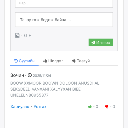
·
GIF
Илгээх
Сүүлийн
Шилдэг
Таагүй
Зочин ·
2025/11/24
BOOW XXMOOR BOOWN DOLOON ANUSDI AL
SEKSDEED VANXANI XALYYXAN BIEE
UNELELN80955877
·
Хариулах
Устгах
-
0
-
0