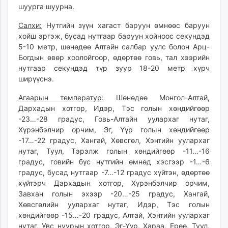
шуурга шуурна.
unuudur.mn
isee.mn
Салхи:
Нутгийн зүүн хагаст баруун өмнөөс баруун
mglradio.com
хойш эргэж, бусад нутгаар баруун хойноос секундэд
5-10 метр, шөнөдөө Алтайн салбар уулс болон Арц-
fact.mn
Богдын өвөр хоолойгоор, өдөртөө говь, тал хээрийн
itoim.mn
нутгаар секундэд түр зуур 18-20 метр хүрч
tumen.mn
ширүүснэ.
shuum.mn
Агаарын температур:
Шөнөдөө Монгол-Алтай,
times.mn
Дархадын хотгор, Идэр, Тэс голын хөндийгөөр
tvmongolia.mn
-23…-28 градус, Говь-Алтайн уулархаг нутаг,
mass.mn
Хүрэнбэлчир орчим, Эг, Үүр голын хөндийгөөр
unegui.mn
-17…-22 градус, Хангай, Хөвсгөл, Хэнтийн уулархаг
assa.mn
нутаг, Туул, Тэрэлж голын хөндийгөөр -11…-16
toim.mn
градус, говийн бүс нутгийн өмнөд хэсгээр -1…-6
градус, бусад нутгаар -7…-12 градус хүйтэн, өдөртөө
tac.mn
хүйтэрч Дархадын хотгор, Хүрэнбэлчир орчим,
paparazzi.mn
Завхан голын эхээр -20…-25 градус, Хангай,
unread.today
Хөвсгөлийн уулархаг нутаг, Идэр, Тэс голын
хөндийгөөр -15…-20 градус, Алтай, Хэнтийн уулархаг
нутаг, Увс нуурын хотгор, Эг-Үүр, Хараа, Ерөө, Туул,