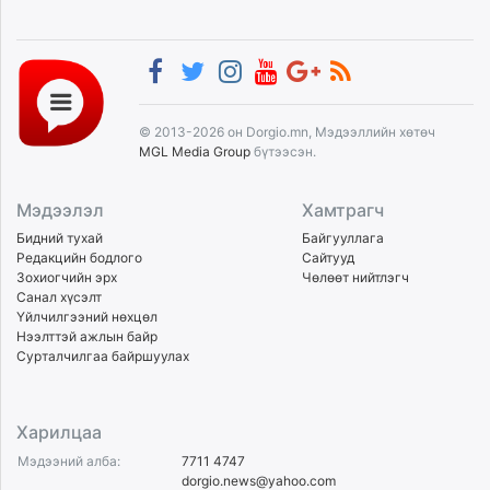
© 2013-2026 он Dorgio.mn, Мэдээллийн хөтөч
MGL Media Group
бүтээсэн.
Мэдээлэл
Хамтрагч
Бидний тухай
Байгууллага
Редакцийн бодлого
Сайтууд
Зохиогчийн эрх
Чөлөөт нийтлэгч
Санал хүсэлт
Үйлчилгээний нөхцөл
Нээлттэй ажлын байр
Сурталчилгаа байршуулах
Харилцаа
Мэдээний алба:
7711 4747
dorgio.news@yahoo.com