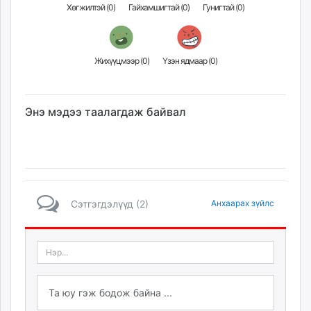
Хөгжилтэй (
0
)
Гайхамшигтай (
0
)
Гунигтай (
0
)
Жихүүцмээр (
0
)
Үзэн ядмаар (
0
)
Энэ мэдээ таалагдаж байвал
Сэтгэгдэлүүд (2)
Анхаарах зүйлс