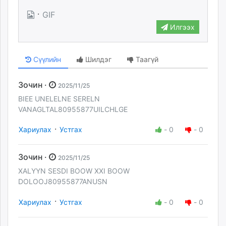
·
GIF
Илгээх
Сүүлийн
Шилдэг
Таагүй
Зочин ·
2025/11/25
BIEE UNELELNE SERELN
VANAGLTAL80955877UILCHLGE
·
Хариулах
Устгах
-
0
-
0
Зочин ·
2025/11/25
XALYYN SESDI BOOW XXI BOOW
DOLOOJ80955877ANUSN
·
Хариулах
Устгах
-
0
-
0