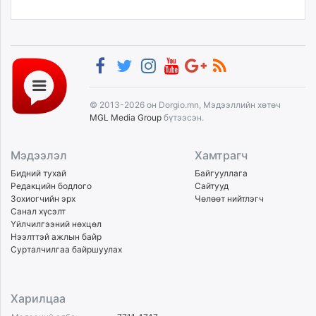
© 2013-2026 он Dorgio.mn, Мэдээллийн хөтөч
MGL Media Group
бүтээсэн.
Мэдээлэл
Хамтрагч
Бидний тухай
Байгууллага
Редакцийн бодлого
Сайтууд
Зохиогчийн эрх
Чөлөөт нийтлэгч
Санал хүсэлт
Үйлчилгээний нөхцөл
Нээлттэй ажлын байр
Сурталчилгаа байршуулах
Харилцаа