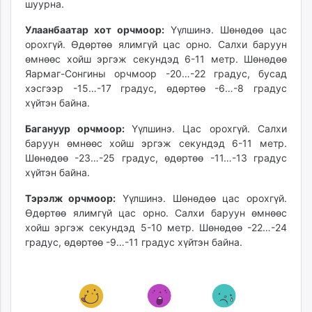
шуурна.
unuudur.mn
isee.mn
Улаанбаатар хот орчмоор:
Үүлшинэ. Шөнөдөө цас
орохгүй. Өдөртөө ялимгүй цас орно. Салхи баруун
mglradio.com
өмнөөс хойш эргэж секундэд 6-11 метр. Шөнөдөө
fact.mn
Яармаг-Сонгины орчмоор -20…-22 градус, бусад
itoim.mn
хэсгээр -15…-17 градус, өдөртөө -6…-8 градус
tumen.mn
хүйтэн байна.
shuum.mn
Багануур орчмоор:
Үүлшинэ. Цас орохгүй. Салхи
times.mn
баруун өмнөөс хойш эргэж секундэд 6-11 метр.
tvmongolia.mn
Шөнөдөө -23…-25 градус, өдөртөө -11…-13 градус
mass.mn
хүйтэн байна.
unegui.mn
Тэрэлж орчмоор:
Үүлшинэ. Шөнөдөө цас орохгүй.
assa.mn
Өдөртөө ялимгүй цас орно. Салхи баруун өмнөөс
toim.mn
хойш эргэж секундэд 5-10 метр. Шөнөдөө -22…-24
tac.mn
градус, өдөртөө -9…-11 градус хүйтэн байна.
paparazzi.mn
unread.today