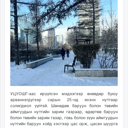
ikon.mn
mnb.mn
Livetv.mn
Eguur.mn
24tsag.mn
shuud.mn
eagle.mn
ergelt.mn
zarig.mn
today.mn
zuv.mn
mminfo.mn
ugluu.mn
УЦУОШГ-аас ирүүлсэн мэдээгээр өнөөдөр буюу
urlag.mn
арваннэгдүгээр сарын 25-нд ихэнх нутгаар
unen.mn
солигдмол үүлтэй. Шөнөдөө баруун болон төвийн
asu.mn
аймгуудын нутгийн зарим газраар, өдөртөө баруун
болон төвийн зарим газар, говь болон зүүн аймгуудын
shudarga.mn
нутгийн баруун хойд хэсгээр цас орж, цасан шуурга
shuurhai.mn