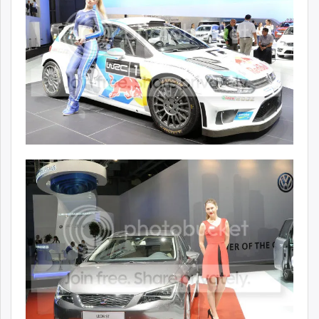
ikon.mn
mnb.mn
Livetv.mn
Eguur.mn
24tsag.mn
shuud.mn
eagle.mn
ergelt.mn
zarig.mn
today.mn
zuv.mn
mminfo.mn
ugluu.mn
urlag.mn
unen.mn
asu.mn
shudarga.mn
shuurhai.mn