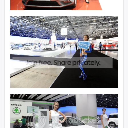
unuudur.mn
isee.mn
mglradio.com
fact.mn
itoim.mn
tumen.mn
shuum.mn
times.mn
tvmongolia.mn
mass.mn
unegui.mn
assa.mn
toim.mn
tac.mn
paparazzi.mn
unread.today