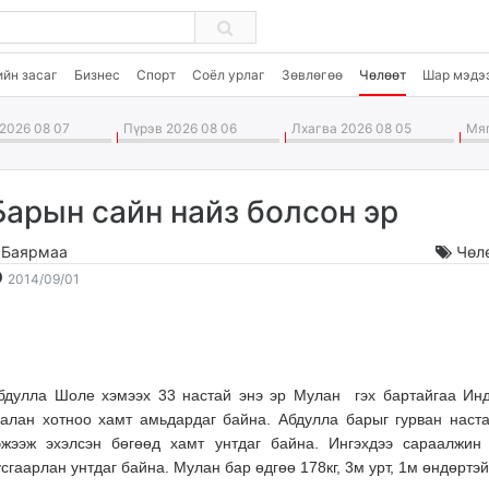
ийн засаг
Бизнес
Спорт
Соёл урлаг
Зөвлөгөө
Чөлөөт
Шар мэдэ
2026 08 07
Пүрэв 2026 08 06
Лхагва 2026 08 05
Мяг
Барын сайн найз болсон эр
.Баярмаа
Чөл
2014-
2026-
2014/09/01
09-
08-
01
08
20:52:40
04:48:28
бдулла Шоле хэмээх 33 настай энэ эр Мулан гэх бартайгаа Ин
алан хотноо хамт амьдардаг байна. Абдулла барыг гурван наста
эжээж эхэлсэн бөгөөд хамт унтдаг байна. Ингэхдээ сараалжин
усгаарлан унтдаг байна. Мулан бар өдгөө 178кг, 3м урт, 1м өндөртэ