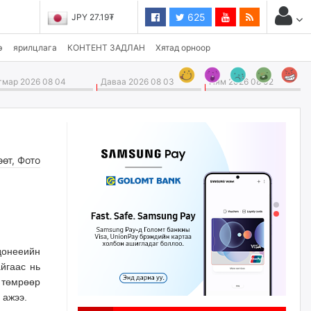
625
JPY 27.19₮
э
ярилцлага
КОНТЕНТ ЗАДЛАН
Хятад орноор
мар 2026 08 04
Даваа 2026 08 03
Ням 2026 08 02
өөт
,
Фото
донееийн
йгаас нь
 төмрөөр
й ажээ.