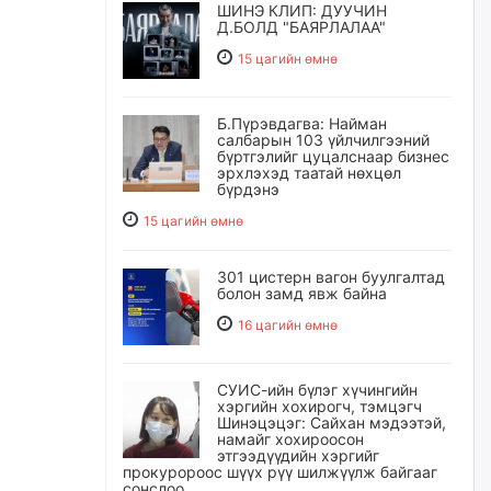
ШИНЭ КЛИП: ДУУЧИН
Д.БОЛД "БАЯРЛАЛАА"
15 цагийн өмнө
Б.Пүрэвдагва: Найман
салбарын 103 үйлчилгээний
бүртгэлийг цуцалснаар бизнес
эрхлэхэд таатай нөхцөл
бүрдэнэ
15 цагийн өмнө
301 цистерн вагон буулгалтад
болон замд явж байна
16 цагийн өмнө
СУИС-ийн бүлэг хүчингийн
хэргийн хохирогч, тэмцэгч
Шинэцэцэг: Сайхан мэдээтэй,
намайг хохироосон
этгээдүүдийн хэргийг
прокуророос шүүх рүү шилжүүлж байгааг
сонслоо