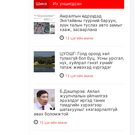
Шинэ
Их уншигдсан
Амралтын өдрүүдэд
Энхтайвны гүүрний баруун,
зүүн талын туслах авто замыг
хааж, засварлана
13 цагийн өмнө
ЦУОШГ: Голд ороод хөл
тулахгүй бол буц. Усны урсгал,
нүх, хуйлрал гэнэт хүнийг
татаж живэхэд хүргэдэг
13 цагийн өмнө
Б.Дашпүрэв: Аялал
жуулчлалын үйлчилгээ
эрхэлдэг иргэд таних
тэмдгийн хүрээгээр
шатахууныг хязгаарлалтгүй
авах боломжтой
15 цагийн өмнө