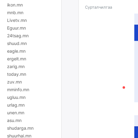
ikon.mn
Сурталчилгаа
mnb.mn
Livetv.mn
Eguur.mn
24tsag.mn
shuud.mn
eagle.mn
ergelt.mn
zarig.mn
today.mn
zuv.mn
mminfo.mn
ugluu.mn
urlag.mn
unen.mn
asu.mn
shudarga.mn
shuurhai.mn