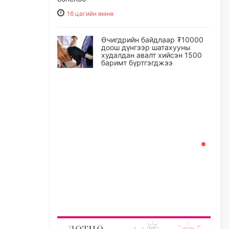
16 цагийн өмнө
Өчигдрийн байдлаар ₮10000
доош дүнгээр шатахууны
худалдан авалт хийсэн 1500
баримт бүртгэгджээ
16 цагийн өмнө
Шатахуун олголтыг 50,000
төгрөгөөр хязгаарласныг
нэмэгдүүлж 100,000 төгрөгт
хүргэхээр судалж байгаа
16 цагийн өмнө
Ц.Сандаг-Очир: COP17 ба
COP31 хурлын уялдаа нь
Риогийн гурван конвенцын
нэгдсэн хэрэгжилтийг ахиулах
чухал алхам болно
17 цагийн өмнө