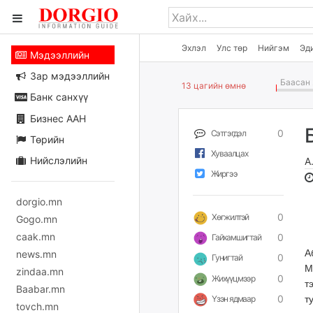
Эхлэл
Улс төр
Нийгэм
Эд
Мэдээллийн
Зар мэдээллийн
Баасан 
13 цагийн өмнө
Банк санхүү
Бизнес ААН
0
Сэтгэгдэл
Төрийн
Хуваалцах
Нийслэлийн
А
Жиргээ
dorgio.mn
0
Хөгжилтэй
Gogo.mn
caak.mn
0
Гайхамшигтай
А
news.mn
0
Гунигтай
М
zindaa.mn
0
Жихүүцмээр
т
Baabar.mn
0
Үзэн ядмаар
т
tovch.mn