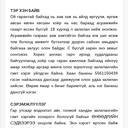
ТЭР ХЭН БАЙВ
Ой гарантай байхад нь аав ээж нь айлд өргүүлж, өргөж
авсан өвгөн хөгшин хоёр нь нас бараад асрамжийн
газарт өссөн бүсгүй. 18 хүрээд л залилан хийж эхэлжээ.
Асрамжийн газраас аав ээжтэйгээ байгаа юм шиг өсөж
том болоод амжилт бүтээлээр дүүрэн сайхан амьдарч
байгааа залуус олон байдаг. С бүсгүй харин энэ замыг
сонгожээ. Хорих ангиас гарч ирээд худалдааны
байгууллагад хоёр сар гаран ажиллаж байгаад ийнхүү
амар хялбар аргаар мөнгө олох зорилгоор залилангийн
гэмт хэрэг үйлдсэн байна. Хаан банкны 5561150439
гэсэн найзынхаа дансаар дамжуулж олон удаа залилан
хийсэн. Өөрөө ямар ч бичиг баримтгүй, аль нэг банкны
дансгүй нэгэн.
СЭРЭМЖЛҮҮЛЭГ
Гар утсаар мэдээлэл авч, гоомой хандан залилангийн
гэмт хэргийн хохирогч болохгүй байхыг ӨНӨӨДРИЙН
СЭДВЭЭРЭЭ онцолж байна. Энэ хэрэгт өртсөн байж