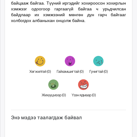
байцааж байгаа. Түүний иргэдийг хохироосон хохирлын
хэмжээг одоогоор гаргаагүй байгаа ч урьдчилсан
байдлаар их хэмжээний мөнгөн дүн гарч байгааг
холбогдох албаныхан онцолж байна.
Хөгжилтэй (
0
)
Гайхамшигтай (
0
)
Гунигтай (
0
)
Жихүүцмээр (
0
)
Үзэн ядмаар (
0
)
Энэ мэдээ таалагдаж байвал