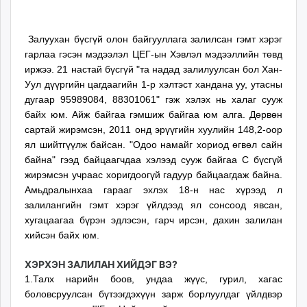
11
07
ikon.mn
18:49:10
20:36:09
mnb.mn
Залуухан бүсгүй олон байгууллага залилсан гэмт хэрэг
Livetv.mn
гарлаа гэсэн мэдээлэл ЦЕГ-ын Хэвлэл мэдээллийн төвд
Eguur.mn
иржээ. 21 настай бүсгүй "та надад залилуулсан бол Хан-
24tsag.mn
Уул дүүргийн цагдаагийн 1-р хэлтэст хандана уу, утасны
shuud.mn
дугаар 95989084, 88301061" гэж хэлэх нь халаг сууж
eagle.mn
байх юм. Айж байгаа гэмшиж байгаа юм алга. Дөрвөн
сартай жирэмсэн, 2011 онд эрүүгийн хуулийн 148,2-оор
ergelt.mn
ял шийтгүүлж байсан. "Одоо намайг хориод өгвөл сайн
zarig.mn
байна" гээд байцаагчдаа хэлээд сууж байгаа С бүсгүй
today.mn
жирэмсэн учраас хоригдоогүй гадуур байцаагдаж байна.
zuv.mn
Амьдралынхаа гарааг эхлэх 18-н нас хүрээд л
mminfo.mn
залилангийн гэмт хэрэг үйлдээд ял сонсоод явсан,
ugluu.mn
хугацаагаа бүрэн эдлэсэн, гарч ирсэн, дахин залилан
urlag.mn
хийсэн байх юм.
unen.mn
ХЭРХЭН ЗАЛИЛАН ХИЙДЭГ ВЭ?
asu.mn
1.Талх нарийн боов, ундаа жүүс, гурил, хагас
shudarga.mn
боловсруулсан бүтээгдэхүүн зарж борлуулдаг үйлдвэр
shuurhai.mn