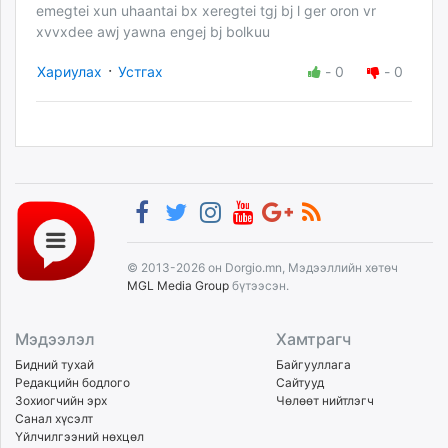
emegtei xun uhaantai bx xeregtei tgj bj l ger oron vr
xvvxdee awj yawna engej bj bolkuu
·
Хариулах
Устгах
-
0
-
0
© 2013-2026 он Dorgio.mn, Мэдээллийн хөтөч
MGL Media Group
бүтээсэн.
Мэдээлэл
Хамтрагч
Бидний тухай
Байгууллага
Редакцийн бодлого
Сайтууд
Зохиогчийн эрх
Чөлөөт нийтлэгч
Санал хүсэлт
Үйлчилгээний нөхцөл