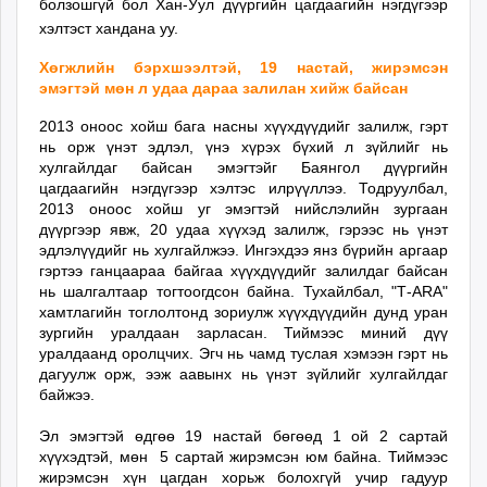
болзошгүй бол Хан-Уул дүүргийн цагдаагийн нэгдүгээр
хэлтэст хандана уу.
Хөгжлийн бэрхшээлтэй, 19 настай, жирэмсэн
эмэгтэй мөн л удаа дараа залилан хийж байсан
2013 оноос хойш бага насны хүүхдүүдийг залилж, гэрт
нь орж үнэт эдлэл, үнэ хүрэх бүхий л зүйлийг нь
хулгайлдаг байсан эмэгтэйг Баянгол дүүргийн
цагдаагийн нэгдүгээр хэлтэс илрүүллээ. Тодруулбал,
2013 оноос хойш уг эмэгтэй нийслэлийн зургаан
дүүргээр явж, 20 удаа хүүхэд залилж, гэрээс нь үнэт
эдлэлүүдийг нь хулгайлжээ. Ингэхдээ янз бүрийн аргаар
гэртээ ганцаараа байгаа хүүхдүүдийг залилдаг байсан
нь шалгалтаар тогтоогдсон байна. Тухайлбал, "Т-ARA"
хамтлагийн тоглолтонд зориулж хүүхдүүдийн дунд уран
зургийн уралдаан зарласан. Тиймээс миний дүү
уралдаанд оролцчих. Эгч нь чамд туслая хэмээн гэрт нь
дагуулж орж, ээж аавынх нь үнэт зүйлийг хулгайлдаг
байжээ.
Эл эмэгтэй өдгөө 19 настай бөгөөд 1 ой 2 сартай
хүүхэдтэй, мөн 5 сартай жирэмсэн юм байна. Тиймээс
жирэмсэн хүн цагдан хорьж болохгүй учир гадуур