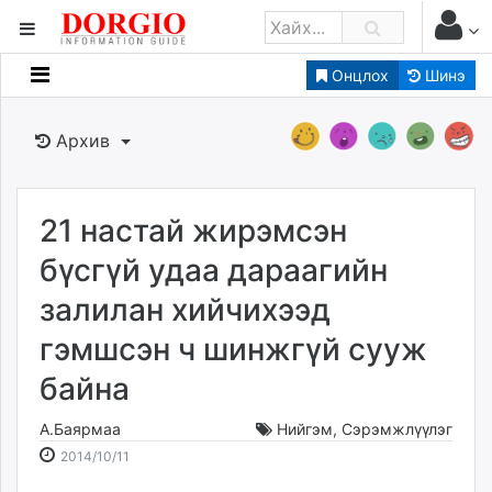
Онцлох
Шинэ
Мэдээллийн
Зар мэдээллийн
Архив
Банк санхүү
Бизнес ААН
Төрийн
21 настай жирэмсэн
Нийслэлийн
бүсгүй удаа дараагийн
залилан хийчихээд
dorgio.mn
гэмшсэн ч шинжгүй сууж
Gogo.mn
caak.mn
байна
news.mn
zindaa.mn
А.Баярмаа
Нийгэм
,
Сэрэмжлүүлэг
2014-
2026-
Baabar.mn
2014/10/11
10-
08-
tovch.mn