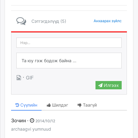
Сэтгэгдэлүүд (5)
Анхаарах зүйлс
·
GIF
Илгээх
Сүүлийн
Шилдэг
Таагүй
Зочин ·
2014/10/12
archaagvi yumnuud