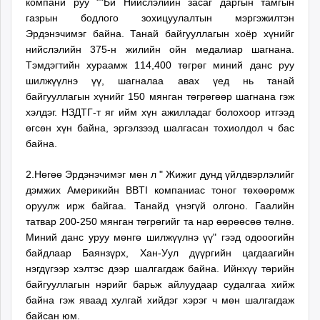
компани руу ""Би Нийслэлийн засаг даргын тамгын
unuudur.mn
газрын бодлого зохицуулалтын мэргэжилтэн
isee.mn
Эрдэнэчимэг байна. Танай байгууллагын хоёр хүнийг
mglradio.com
нийслэлийн 375-н жилийн ойн медалиар шагнана.
Тэмдэгтийн хураамж 114,400 төгрөг миний данс руу
fact.mn
шилжүүлнэ үү, шагналаа авах үед нь танай
itoim.mn
байгууллагын хүнийг 150 мянган төгрөгөөр шагнана гэж
tumen.mn
хэлдэг. НЗДТГ-т яг ийм хүн ажилладаг болохоор итгээд
shuum.mn
өгсөн хүн байна, эргэлзээд шалгасан тохиолдол ч бас
times.mn
байна.
tvmongolia.mn
mass.mn
2.Нөгөө Эрдэнэчимэг мөн л " Жижиг дунд үйлдвэрлэлийг
дэмжих Америкийн BBTI компаниас тоног төхөөрөмж
unegui.mn
оруулж ирж байгаа. Танайд үнэгүй олгоно. Гаалийн
assa.mn
татвар 200-250 мянган төгрөгийг та нар өөрөөсөө төлнө.
toim.mn
Миний данс уруу мөнгө шилжүүлнэ үү" гээд одооогийн
tac.mn
байдлаар Баянзүрх, Хан-Уул дүүргийн цагдаагийн
paparazzi.mn
нэгдүгээр хэлтэс дээр шалгагдаж байна. Ийнхүү төрийн
unread.today
байгууллагын нэрийг барьж айлуудаар судалгаа хийж
байна гэж яваад хулгай хийдэг хэрэг ч мөн шалгагдаж
байсан юм.