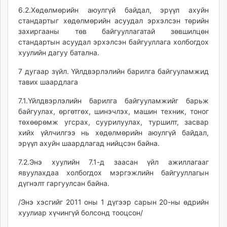
6.2.Хөдөлмөрийн аюулгүй байдал, эрүүл ахуйн
стандартыг хөдөлмөрийн асуудал эрхэлсэн төрийн
захиргааны төв байгууллагатай зөвшилцөн
стандартын асуудал эрхэлсэн байгууллага холбогдох
хуулийн дагуу батална.
7 дугаар зүйл. Үйлдвэрлэлийн барилга байгууламжид
тавих шаардлага
7.1.Үйлдвэрлэлийн барилга байгууламжийг барьж
байгуулах, өргөтгөх, шинэчлэх, машин техник, тоног
төхөөрөмж угсрах, суурилуулах, туршилт, засвар
хийх үйлчилгээ нь хөдөлмөрийн аюулгүй байдал,
эрүүл ахуйн шаардлагад нийцсэн байна.
7.2.Энэ хуулийн 7.1-д заасан үйл ажиллагааг
явуулахдаа холбогдох мэргэжлийн байгууллагын
дүгнэлт гаргуулсан байна.
/Энэ хэсгийг 2011 оны 1 дүгээр сарын 20-ны өдрийн
хуулиар хүчингүй болсонд тооцсон/