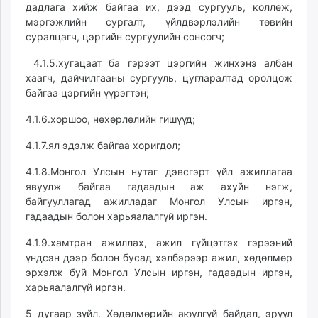
дадлага хийж байгаа их, дээд сургууль, коллеж,
мэргэжлийн сургалт, үйлдвэрлэлийн төвийн
суралцагч, цэргийн сургуулийн сонсогч;
4.1.5.хугацаат ба гэрээт цэргийн жинхэнэ албан
хаагч, дайчилгааны сургууль, цугларалтад оролцож
байгаа цэргийн үүрэгтэн;
4.1.6.хоршоо, нөхөрлөлийн гишүүд;
4.1.7.ял эдэлж байгаа хоригдол;
4.1.8.Монгол Улсын нутаг дэвсгэрт үйл ажиллагаа
явуулж байгаа гадаадын аж ахуйн нэгж,
байгууллагад ажилладаг Монгол Улсын иргэн,
гадаадын болон харьяалалгүй иргэн.
4.1.9.хамтран ажиллах, ажил гүйцэтгэх гэрээний
үндсэн дээр болон бусад хэлбэрээр ажил, хөдөлмөр
эрхэлж буй Монгол Улсын иргэн, гадаадын иргэн,
харьяалалгүй иргэн.
5 дугаар зүйл. Хөдөлмөрийн аюулгүй байдал, эрүүл