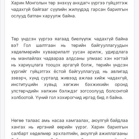
Харин Монголын төр энэхүү анхдагч үүргээ гүйцэтгэж
чадахгүй байгааг сүүлийн жилүүдэд гарсан барилгын
ослууд батлан харуулж байна.
Төр үндсэн үүргээ яагаад биелүүлж чадахгүй байна
вэ? Гол шалтгаан нь төрийн байгууллагуудын
хөдөлмөрийн хуваарилалт уусан арилж, удирдлага
нь манлайлах чадвараа алдсаны улмаас хэн нэгтэй
нь хариуцлага тооцох аргагүй болж, төрийн үндсэн
үүргийг гүйцэтгэх ёстой байгууллагууд нь авлигад
зэвэрч, хүнд сурталд живээд ажлаа хийж чадахгүй,
институцийн хувьд хөгжин бэхжихийн оронд
улстөрчдийн хөлжин бэлждэг зогсоолууд болсонтой
холбоотой. Үүний гол хохирогчид иргэд бид л байна.
Нөгөө талаас амь насаа хамгаалах, аюулгүй байдлаа
хангах нь иргэний өөрийн үүрэг. Харин барилгын
салбарт хөдөлмөр эрхлэлтийн, аюулгүй ажиллагааны