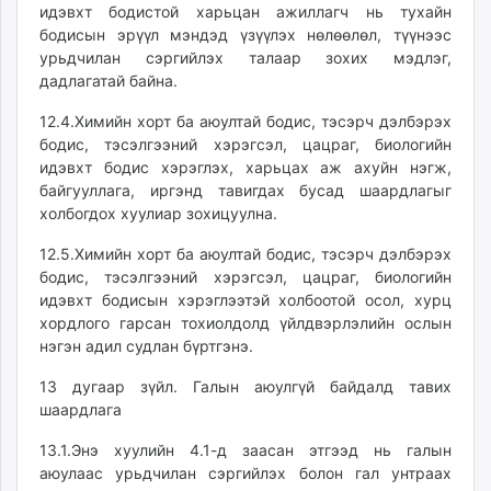
идэвхт бодистой харьцан ажиллагч нь тухайн
бодисын эрүүл мэндэд үзүүлэх нөлөөлөл, түүнээс
урьдчилан сэргийлэх талаар зохих мэдлэг,
дадлагатай байна.
12.4.Химийн хорт ба аюултай бодис, тэсэрч дэлбэрэх
бодис, тэсэлгээний хэрэгсэл, цацраг, биологийн
идэвхт бодис хэрэглэх, харьцах аж ахуйн нэгж,
байгууллага, иргэнд тавигдах бусад шаардлагыг
холбогдох хуулиар зохицуулна.
12.5.Химийн хорт ба аюултай бодис, тэсэрч дэлбэрэх
бодис, тэсэлгээний хэрэгсэл, цацраг, биологийн
идэвхт бодисын хэрэглээтэй холбоотой осол, хурц
хордлого гарсан тохиолдолд үйлдвэрлэлийн ослын
нэгэн адил судлан бүртгэнэ.
13 дугаар зүйл. Галын аюулгүй байдалд тавих
шаардлага
13.1.Энэ хуулийн 4.1-д заасан этгээд нь галын
аюулаас урьдчилан сэргийлэх болон гал унтраах