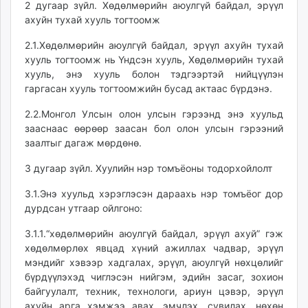
2 дугаар зүйл. Хөдөлмөрийн аюулгүй байдал, эрүүл
ахуйн тухай хууль тогтоомж
2.1.Хөдөлмөрийн аюулгүй байдал, эрүүл ахуйн тухай
хууль тогтоомж нь Үндсэн хууль, Хөдөлмөрийн тухай
хууль, энэ хууль болон тэдгээртэй нийцүүлэн
гаргасан хууль тогтоомжийн бусад актаас бүрдэнэ.
2.2.Монгол Улсын олон улсын гэрээнд энэ хуульд
зааснаас өөрөөр заасан бол олон улсын гэрээний
заалтыг дагаж мөрдөнө.
3 дугаар зүйл. Хуулийн нэр томъёоны тодорхойлолт
3.1.Энэ хуульд хэрэглэсэн дараахь нэр томъёог дор
дурдсан утгаар ойлгоно:
3.1.1.“хөдөлмөрийн аюулгүй байдал, эрүүл ахуй” гэж
хөдөлмөрлөх явцад хүний ажиллах чадвар, эрүүл
мэндийг хэвээр хадгалах, эрүүл, аюулгүй нөхцөлийг
бүрдүүлэхэд чиглэсэн нийгэм, эдийн засаг, зохион
байгуулалт, техник, технологи, ариун цэвэр, эрүүл
ахуйн арга хэмжээ авах, эмчлэх, сувилах, нөхөн