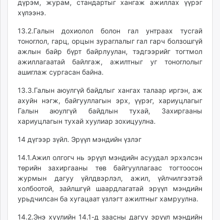
дүрэм, журам, стандартыг хангаж ажиллах үүрэг
хүлээнэ.
13.2.Галын дохиолол болон гал унтраах тусгай
тоноглол, гарц, орцын зураглалыг гал гарч болзошгүй
ажлын байр бүрт байрлуулан, тэдгээрийг тогтмол
ажиллагаатай байлгаж, ажилтныг уг тоноглолыг
ашиглаж сургасан байна.
13.3.Галын аюулгүй байдлыг хангах талаар иргэн, аж
ахуйн нэгж, байгууллагын эрх, үүрэг, хариуцлагыг
Галын аюулгүй байдлын тухай, Захиргааны
хариуцлагын тухай хуулиар зохицуулна.
14 дүгээр зүйл. Эрүүл мэндийн үзлэг
14.1.Ажил олгогч нь эрүүл мэндийн асуудал эрхэлсэн
төрийн захиргааны төв байгууллагаас тогтоосон
журмын дагуу үйлдвэрлэл, ажил, үйлчилгээтэй
холбоотой, зайлшгүй шаардлагатай эрүүл мэндийн
урьдчилсан ба хугацаат үзлэгт ажилтныг хамруулна.
14.2.Энэ хуулийн 14.1-д заасны дагуу эрүүл мэндийн