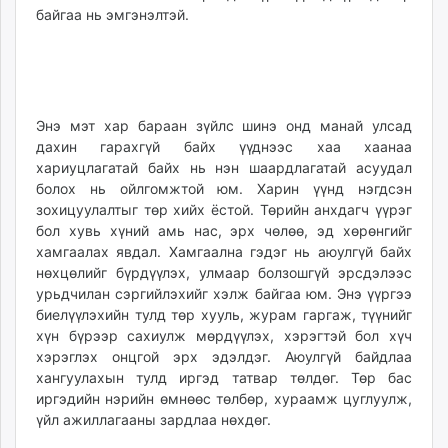
байгаа нь эмгэнэлтэй.
Энэ мэт хар бараан зүйлс шинэ онд манай улсад
дахин гарахгүй байх үүднээс хаа хаанаа
хариуцлагатай байх нь нэн шаардлагатай асуудал
болох нь ойлгомжтой юм. Харин үүнд нэгдсэн
зохицуулалтыг төр хийх ёстой. Төрийн анхдагч үүрэг
бол хувь хүний амь нас, эрх чөлөө, эд хөрөнгийг
хамгаалах явдал. Хамгаална гэдэг нь аюулгүй байх
нөхцөлийг бүрдүүлэх, улмаар болзошгүй эрсдэлээс
урьдчилан сэргийлэхийг хэлж байгаа юм. Энэ үүргээ
биелүүлэхийн тулд төр хууль, журам гаргаж, түүнийг
хүн бүрээр сахиулж мөрдүүлэх, хэрэгтэй бол хүч
хэрэглэх онцгой эрх эдэлдэг. Аюулгүй байдлаа
хангуулахын тулд иргэд татвар төлдөг. Төр бас
иргэдийн нэрийн өмнөөс төлбөр, хураамж цуглуулж,
үйл ажиллагааны зардлаа нөхдөг.