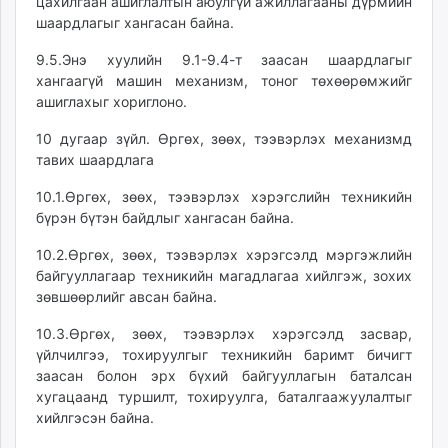
цахилгаан ашиглалтын аюулгүй ажиллагааны дүрмийн
шаардлагыг хангасан байна.
9.5.Энэ хуулийн 9.1-9.4-т заасан шаардлагыг
хангаагүй машин механизм, тоног төхөөрөмжийг
ашиглахыг хориглоно.
10 дугаар зүйл. Өргөх, зөөх, тээвэрлэх механизмд
тавих шаардлага
10.1.Өргөх, зөөх, тээвэрлэх хэрэгслийн техникийн
бүрэн бүтэн байдлыг хангасан байна.
10.2.Өргөх, зөөх, тээвэрлэх хэрэгсэлд мэргэжлийн
байгууллагаар техникийн магадлагаа хийлгэж, зохих
зөвшөөрлийг авсан байна.
10.3.Өргөх, зөөх, тээвэрлэх хэрэгсэлд засвар,
үйлчилгээ, тохируулгыг техникийн баримт бичигт
заасан болон эрх бүхий байгууллагын баталсан
хугацаанд туршилт, тохируулга, баталгаажуулалтыг
хийлгэсэн байна.