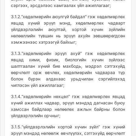
сэргээх, эрсдэлээс хамгаалах үйл ажиллагааг;
3.1.2.“хөдөлмөрийн аюулгүй байдал” гэж хөдөлмөрлөх
явцад хүний эрүүл мэнд, хөдөлмөрлөх чадварт
үйлдвэрлэлийн аюултай, хортой хүчин зүйлийн
нөлөөллийн түвшин нь эрүүл ахуйн зөвшөөрөгдсөн
хэмжээнээс хэтрээгүй байхыг;
3.1.3.“хөдөлмөрийн эрүүл ахуй” гэж хөдөлмөрлөх
явцад хими, физик, биологийн хүчин зүйлээс
шалтгаалан хүний бие махбодь, мэдрэл сэтгэхүйд
өөрчлөлт орж өвчлөх, хөдөлмөрийн чадвараа түр
болон бүрэн алдахаас урьдчилан сэргийлэхэд
чиглэсэн үйл ажиллагааг;
3.1.4.“хөдөлмөрийн нөхцөл” гэж хөдөлмөрлөх явцад
хүний ажиллах чадвар, эрүүл мэндэд дагнасан буюу
хамссан байдлаар нөлөөлөх ажлын байрны болон
үйлдвэрлэлийн орчныг;
3.1.5.“үйлдвэрлэлийн хортой хүчин зүйл” гэж хүний
эрүүл мэндэд нөлөөлж өвчлүүлэх, сэтгэхүйд өөрчлөлт