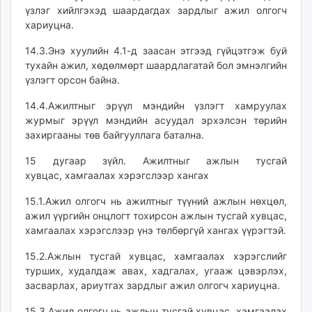
үзлэг хийлгэхэд шаардагдах зардлыг ажил олгогч
хариуцна.
14.3.Энэ хуулийн 4.1-д заасан этгээд гүйцэтгэж буй
тухайн ажил, хөдөлмөрт шаардлагатай бол эмнэлгийн
үзлэгт орсон байна.
14.4.Ажилтныг эрүүл мэндийн үзлэгт хамруулах
журмыг эрүүл мэндийн асуудал эрхэлсэн төрийн
захиргааны төв байгууллага батална.
15 дугаар зүйл. Ажилтныг ажлын тусгай
хувцас, хамгаалах хэрэгслээр хангах
15.1.Ажил олгогч нь ажилтныг түүний ажлын нөхцөл,
ажил үүргийн онцлогт тохирсон ажлын тусгай хувцас,
хамгаалах хэрэгслээр үнэ төлбөргүй хангах үүрэгтэй.
15.2.Ажлын тусгай хувцас, хамгаалах хэрэгслийг
турших, худалдаж авах, хадгалах, угааж цэвэрлэх,
засварлах, ариутгах зардлыг ажил олгогч хариуцна.
15.3.Ажил олгогч нь ажлын тусгай хувцас, хамгаалах