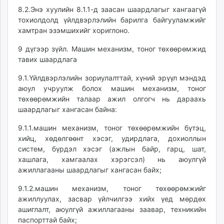
8.2.Энэ хуулийн 8.1.1-д заасан шаардлагыг хангаагүй
тохиолдолд үйлдвэрлэлийн барилга байгууламжийг
хамтран эзэмшихийг хориглоно.
9 дүгээр зүйл. Машин механизм, тоног төхөөрөмжид
тавих шаардлага
9.1.Үйлдвэрлэлийн зориулалттай, хүний эрүүл мэндэд
аюул учруулж болох машин механизм, тоног
төхөөрөмжийн талаар ажил олгогч нь дараахь
шаардлагыг хангасан байна:
9.1.1.машин механизм, тоног төхөөрөмжийн бүтэц,
хийц, хөдөлгөөнт хэсэг, удирдлага, дохиоллын
систем, бүрдэл хэсэг (ажлын байр, гарц, шат,
хашлага, хамгаалах хэрэгсэл) нь аюулгүй
ажиллагааны шаардлагыг хангасан байх;
9.1.2.машин механизм, тоног төхөөрөмжийг
ажиллуулах, засвар үйлчилгээ хийх үед мөрдөх
ашиглалт, аюулгүй ажиллагааны заавар, техникийн
паспорттай байх;