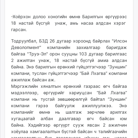
-Хоёрхон долоо хоногийн өмнө Барилгын өргүүрээс
18 настай бүсгүй унаж, амь насаа алдсан хэрэг
гарсан.
Тодруулбал, БЗД 26 дугаар хороонд байрлах "Илсон
Деволопмент" компанийн захиалгаар баригдаж
байгаа "Труэ-Эл" орон сууцны 103 дугаар барилгаас
2 ажилтан унаж, 18 настай бүсгүй амиа алдсан
байна. Энэ барилгын ерөнхий гүйцэтгэгчээр “Зуншин”
компани, туслан гүйцэтгэгчээр “Бай Лхагва” компани
ажиллаж байсан аж.
Мэргэжлийн хяналтын ерөнхий газраас өгч байгаа
мэдээллээр, өргүүрийг хариуцсан “Бай Лхагва”
компани нь тусгай зөвшөөрөлгүй байтал “Зуншин”
компани гэрээ байгуулж ажиллуулжээ. Энэ
компанийг өмнө нь шалгаж зөрчлөө арилгах
хугацаатай албан даалгавар өгч байсан юм
байна. Хэдийгээр өргүүрт сууж явсан 2 ажилчин
хоёулаа хамгаалалтын бүстэй байсан ч талийгаачийн
хамгаалалтын бүс тасарснаас ийнхүү амь насаа