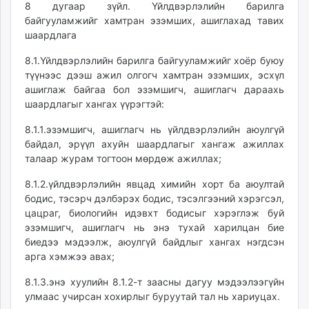
8 дугаар зүйл. Үйлдвэрлэлийн барилга
байгууламжийг хамтран эзэмших, ашиглахад тавих
шаардлага
8.1.Үйлдвэрлэлийн барилга байгууламжийг хоёр буюу
түүнээс дээш ажил олгогч хамтран эзэмших, эсхүл
ашиглаж байгаа бол эзэмшигч, ашиглагч дараахь
шаардлагыг хангах үүрэгтэй:
8.1.1.эзэмшигч, ашиглагч нь үйлдвэрлэлийн аюулгүй
байдал, эрүүл ахуйн шаардлагыг хангаж ажиллах
талаар журам тогтоон мөрдөж ажиллах;
8.1.2.үйлдвэрлэлийн явцад химийн хорт ба аюултай
бодис, тэсэрч дэлбэрэх бодис, тэсэлгээний хэрэгсэл,
цацраг, биологийн идэвхт бодисыг хэрэглэж буй
эзэмшигч, ашиглагч нь энэ тухай харилцан бие
биедээ мэдээлж, аюулгүй байдлыг хангах нэгдсэн
арга хэмжээ авах;
8.1.3.энэ хуулийн 8.1.2-т заасны дагуу мэдээлээгүйн
улмаас учирсан хохирлыг буруутай тал нь хариуцах.