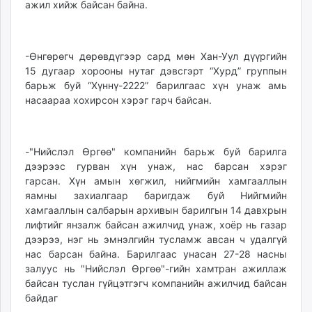
ажил хийж байсан байна.
-Өнгөрөгч дөрөвдүгээр сард мөн Хан-Уул дүүргийн
15 дугаар хорооны нутаг дэвсгэрт “Хурд” группын
барьж буй “Хүннү-2222” барилгаас хүн унаж амь
насаараа хохирсон хэрэг гарч байсан.
-"Нийслэл Өргөө" компанийн барьж буй барилга
дээрээс гурван хүн унаж, нас барсан хэрэг
гарсан. Хүн амын хөгжил, нийгмийн хамгааллын
яамны захиалгаар баригдаж буй Нийгмийн
хамгааллын салбарын архивын барилгын 14 давхрын
лифтийг янзалж байсан ажилчид унаж, хоёр нь газар
дээрээ, нэг нь эмнэлгийн тусламж авсан ч удалгүй
нас барсан байна. Барилгаас унасан 27-28 насны
залуус нь "Нийслэл Өргөө"-гийн хамтран ажиллаж
байсан туслан гүйцэтгэгч компанийн ажилчид байсан
байдаг