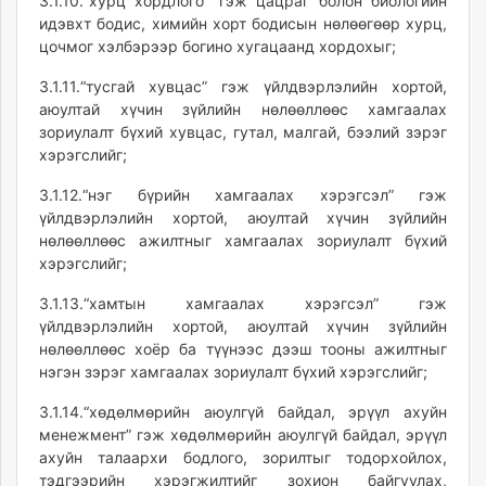
3.1.10.“хурц хордлого” гэж цацраг болон биологийн
идэвхт бодис, химийн хорт бодисын нөлөөгөөр хурц,
цочмог хэлбэрээр богино хугацаанд хордохыг;
3.1.11.“тусгай хувцас” гэж үйлдвэрлэлийн хортой,
аюултай хүчин зүйлийн нөлөөллөөс хамгаалах
зориулалт бүхий хувцас, гутал, малгай, бээлий зэрэг
хэрэгслийг;
3.1.12.“нэг бүрийн хамгаалах хэрэгсэл” гэж
үйлдвэрлэлийн хортой, аюултай хүчин зүйлийн
нөлөөллөөс ажилтныг хамгаалах зориулалт бүхий
хэрэгслийг;
3.1.13.“хамтын хамгаалах хэрэгсэл” гэж
үйлдвэрлэлийн хортой, аюултай хүчин зүйлийн
нөлөөллөөс хоёр ба түүнээс дээш тооны ажилтныг
нэгэн зэрэг хамгаалах зориулалт бүхий хэрэгслийг;
3.1.14.“хөдөлмөрийн аюулгүй байдал, эрүүл ахуйн
менежмент” гэж хөдөлмөрийн аюулгүй байдал, эрүүл
ахуйн талаархи бодлого, зорилтыг тодорхойлох,
тэдгээрийн хэрэгжилтийг зохион байгуулах,