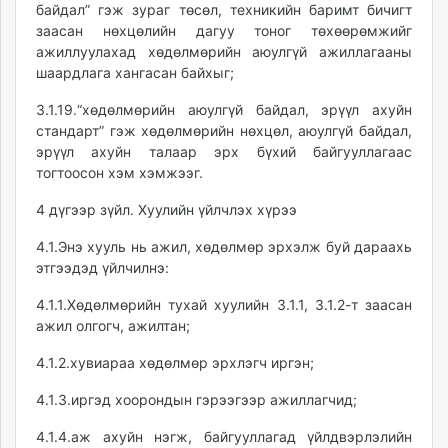
байдал” гэж зураг төсөл, техникийн баримт бичигт
заасан нөхцөлийн дагуу тоног төхөөрөмжийг
ажиллуулахад хөдөлмөрийн аюулгүй ажиллагааны
шаардлага хангасан байхыг;
3.1.19.“хөдөлмөрийн аюулгүй байдал, эрүүл ахуйн
стандарт” гэж хөдөлмөрийн нөхцөл, аюулгүй байдал,
эрүүл ахуйн талаар эрх бүхий байгууллагаас
тогтоосон хэм хэмжээг.
4 дүгээр зүйл. Хуулийн үйлчлэх хүрээ
4.1.Энэ хууль нь ажил, хөдөлмөр эрхэлж буй дараахь
этгээдэд үйлчилнэ:
4.1.1.Хөдөлмөрийн тухай хуулийн 3.1.1, 3.1.2-т заасан
ажил олгогч, ажилтан;
4.1.2.хувиараа хөдөлмөр эрхлэгч иргэн;
4.1.3.иргэд хоорондын гэрээгээр ажиллагчид;
4.1.4.аж ахуйн нэгж, байгууллагад үйлдвэрлэлийн