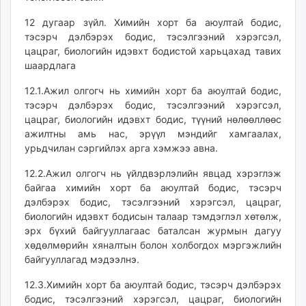
12 дугаар зүйл. Химийн хорт ба аюултай бодис,
тэсэрч дэлбэрэх бодис, тэсэлгээний хэрэгсэл,
цацраг, биологийн идэвхт бодистой харьцахад тавих
шаардлага
12.1.Ажил олгогч нь химийн хорт ба аюултай бодис,
тэсэрч дэлбэрэх бодис, тэсэлгээний хэрэгсэл,
цацраг, биологийн идэвхт бодис, түүний нөлөөллөөс
ажилтны амь нас, эрүүл мэндийг хамгаалах,
урьдчилан сэргийлэх арга хэмжээ авна.
12.2.Ажил олгогч нь үйлдвэрлэлийн явцад хэрэглэж
байгаа химийн хорт ба аюултай бодис, тэсэрч
дэлбэрэх бодис, тэсэлгээний хэрэгсэл, цацраг,
биологийн идэвхт бодисын талаар тэмдэглэл хөтөлж,
эрх бүхий байгууллагаас баталсан журмын дагуу
хөдөлмөрийн хяналтын болон холбогдох мэргэжлийн
байгууллагад мэдээлнэ.
12.3.Химийн хорт ба аюултай бодис, тэсэрч дэлбэрэх
бодис, тэсэлгээний хэрэгсэл, цацраг, биологийн