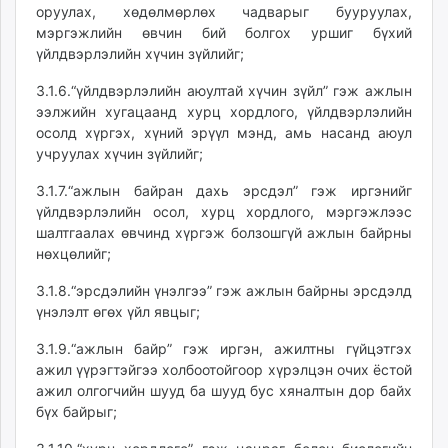
оруулах, хөдөлмөрлөх чадварыг бууруулах,
мэргэжлийн өвчин бий болгох уршиг бүхий
үйлдвэрлэлийн хүчин зүйлийг;
3.1.6.“үйлдвэрлэлийн аюултай хүчин зүйл” гэж ажлын
ээлжийн хугацаанд хурц хордлого, үйлдвэрлэлийн
осолд хүргэх, хүний эрүүл мэнд, амь насанд аюул
учруулах хүчин зүйлийг;
3.1.7.“ажлын байран дахь эрсдэл” гэж иргэнийг
үйлдвэрлэлийн осол, хурц хордлого, мэргэжлээс
шалтгаалах өвчинд хүргэж болзошгүй ажлын байрны
нөхцөлийг;
3.1.8.“эрсдэлийн үнэлгээ” гэж ажлын байрны эрсдэлд
үнэлэлт өгөх үйл явцыг;
3.1.9.“ажлын байр” гэж иргэн, ажилтны гүйцэтгэх
ажил үүрэгтэйгээ холбоотойгоор хүрэлцэн очих ёстой
ажил олгогчийн шууд ба шууд бус хяналтын дор байх
бүх байрыг;