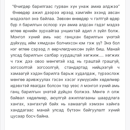
18:56:50
22:35:14
ikon.mn
“Өчигдөр барилгаас гурван хүн унаж амиа алджээ”
mnb.mn
Өнөөдөр ажил дээрээ ирээд хамгийн эхэнд авсан
мэдээлэл энэ байлаа. Зөвхөн өнөөдөр ч гэлтгүй өдөр
Livetv.mn
бүр л барилгын ослоор хүн амиа алдсан гэдэг мэдээ
Eguur.mn
өглөө өрнийн зурхайгаа уншихтай адил л зүйл болж.
24tsag.mn
Монгол хүний амь нас ганцхан барилгын үнэтэй
shuud.mn
дүйхүүц ийм хямдхан болчихсон юм гэж үү? Энэ бол
eagle.mn
нэг өглөө сэрээд л өөрчлөгдчихсөн зүйл биш. Манай
улсад барилгын салбар хурдацтай хөгжиж.... хөгжих
ergelt.mn
ч гэж дээ овоо мөнгөтэй хэд нь граштай грашгүй,
zarig.mn
зогсоолтой зогсоолгүй, стандартад нийцээгүй ч
today.mn
хамаагүй хэдэн барилга барьж худалдаж, түрээслэж
zuv.mn
мөнгөө аривжуулах гэсэн хэсэг хүмүүсийн хөдөлмөр
mminfo.mn
идэвхтэй явагдах болсон тэр үеэс л монгол хүний амь
ugluu.mn
ганц барилгын үнэтэй дүйцэх болжээ. Мөнгө л олж
байвал хөдөлмөр, аюулгүй ажиллагааны шаардлага
urlag.mn
хангах, хангахгүй байх нь хамаагүй хэмээн хайнга
unen.mn
ханддагаас манай улсад бүтээн байгуулалт хүний
asu.mn
цусаар босч байна.
shudarga.mn
shuurhai.mn