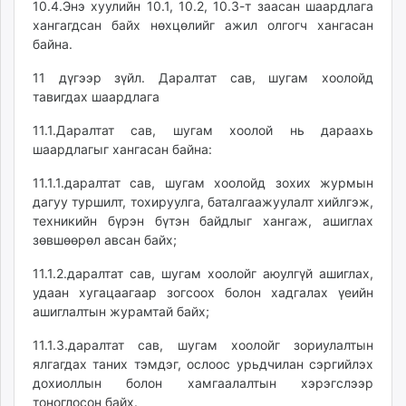
10.4.Энэ хуулийн 10.1, 10.2, 10.3-т заасан шаардлага
хангагдсан байх нөхцөлийг ажил олгогч хангасан
байна.
11 дүгээр зүйл. Даралтат сав, шугам хоолойд
тавигдах шаардлага
11.1.Даралтат сав, шугам хоолой нь дараахь
шаардлагыг хангасан байна:
11.1.1.даралтат сав, шугам хоолойд зохих журмын
дагуу туршилт, тохируулга, баталгаажуулалт хийлгэж,
техникийн бүрэн бүтэн байдлыг хангаж, ашиглах
зөвшөөрөл авсан байх;
11.1.2.даралтат сав, шугам хоолойг аюулгүй ашиглах,
удаан хугацаагаар зогсоох болон хадгалах үеийн
ашиглалтын журамтай байх;
11.1.3.даралтат сав, шугам хоолойг зориулалтын
ялгагдах таних тэмдэг, ослоос урьдчилан сэргийлэх
дохиоллын болон хамгаалалтын хэрэгслээр
тоноглосон байх.