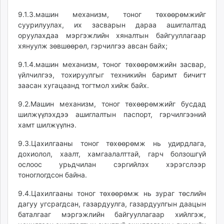
9.1.3.машин механизм, тоног төхөөрөмжийг
суурилуулах, их засварын дараа ашиглалтад
оруулахдаа мэргэжлийн хяналтын байгууллагаар
хянуулж зөвшөөрөл, гэрчилгээ авсан байх;
9.1.4.машин механизм, тоног төхөөрөмжийн засвар,
үйлчилгээ, тохируулгыг техникийн баримт бичигт
заасан хугацаанд тогтмол хийж байх.
9.2.Машин механизм, тоног төхөөрөмжийг бусдад
шилжүүлэхдээ ашиглалтын паспорт, гэрчилгээний
хамт шилжүүлнэ.
9.3.Цахилгааны тоног төхөөрөмж нь удирдлага,
дохиолол, хаалт, хамгаалалттай, гарч болзошгүй
ослоос урьдчилан сэргийлэх хэрэгслээр
тоноглогдсон байна.
9.4.Цахилгааны тоног төхөөрөмж нь зураг төслийн
дагуу угсрагдсан, газардуулга, газардуулгын даацын
баталгааг мэргэжлийн байгууллагаар хийлгэж,