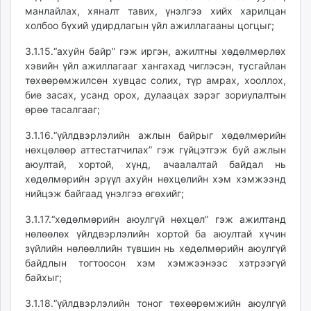
манлайлах, хяналт тавих, үнэлгээ хийх харилцан
холбоо бүхий удирдлагын үйл ажиллагааны цогцыг;
3.1.15.“ахуйн байр” гэж иргэн, ажилтны хөдөлмөрлөх
хэвийн үйл ажиллагааг хангахад чиглэсэн, тусгайлан
төхөөрөмжилсөн хувцас солих, түр амрах, хооллох,
бие засах, усанд орох, дулаацах зэрэг зориулалтын
өрөө тасалгааг;
3.1.16.“үйлдвэрлэлийн ажлын байрыг хөдөлмөрийн
нөхцөлөөр аттестатчилах” гэж гүйцэтгэж буй ажлын
аюултай, хортой, хүнд, ачаалалтай байдал нь
хөдөлмөрийн эрүүл ахуйн нөхцөлийн хэм хэмжээнд
нийцэж байгаад үнэлгээ өгөхийг;
3.1.17.“хөдөлмөрийн аюулгүй нөхцөл” гэж ажилтанд
нөлөөлөх үйлдвэрлэлийн хортой ба аюултай хүчин
зүйлийн нөлөөллийн түвшин нь хөдөлмөрийн аюулгүй
байдлын тогтоосон хэм хэмжээнээс хэтрээгүй
байхыг;
3.1.18.“үйлдвэрлэлийн тоног төхөөрөмжийн аюулгүй