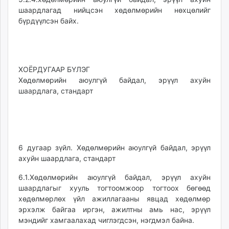
шаардлагад нийцсэн хөдөлмөрийн нөхцөлийг
бүрдүүлсэн байх.
ХОЁРДУГААР БҮЛЭГ
Хөдөлмөрийн аюулгүй байдал, эрүүл ахуйн
шаардлага, стандарт
6 дугаар зүйл. Хөдөлмөрийн аюулгүй байдал, эрүүл
ахуйн шаардлага, стандарт
6.1.Хөдөлмөрийн аюулгүй байдал, эрүүл ахуйн
шаардлагыг хууль тогтоомжоор тогтоох бөгөөд
хөдөлмөрлөх үйл ажиллагааны явцад хөдөлмөр
эрхэлж байгаа иргэн, ажилтны амь нас, эрүүл
мэндийг хамгаалахад чиглэгдсэн, нэгдмэл байна.