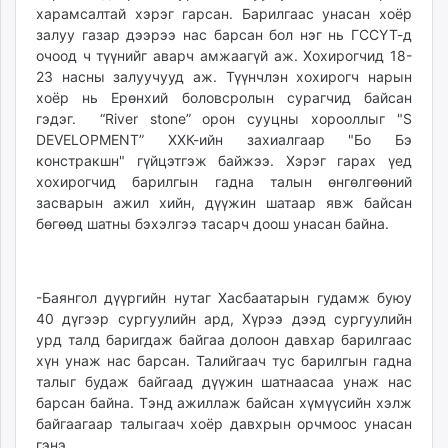
харамсалтай хэрэг гарсан. Барилгаас унасан хоёр
залуу газар дээрээ нас барсан бол нэг нь ГССҮТ-д
очоод ч түүнийг аварч амжаагүй аж. Хохирогчид 18-
23 насны залуучууд аж. Түүнчлэн хохирогч нарын
хоёр нь Ерөнхий боловсролын сурагчид байсан
гэдэг. “River stone” орон сууцны хорооллыг "S
DEVELOPMENT” ХХК-ийн захиалгаар "Бо Бэ
констракшн" гүйцэтгэж байжээ. Хэрэг гарах үед
хохирогчид барилгын гадна талын өнгөлгөөний
засварын ажил хийн, дүүжин шатаар явж байсан
бөгөөд шатны бэхэлгээ тасарч доош унасан байна.
-Баянгол дүүргийн нутаг Хасбаатарын гудамж буюу
40 дүгээр сургуулийн ард, Хүрээ дээд сургуулийн
урд талд баригдаж байгаа долоон давхар барилгаас
хүн унаж нас барсан. Талийгаач тус барилгын гадна
талыг будаж байгаад дүүжин шатнаасаа унаж нас
барсан байна. Тэнд ажиллаж байсан хүмүүсийн хэлж
байгаагаар талыгаач хоёр давхрын орчмоос унасан
гэнэ.