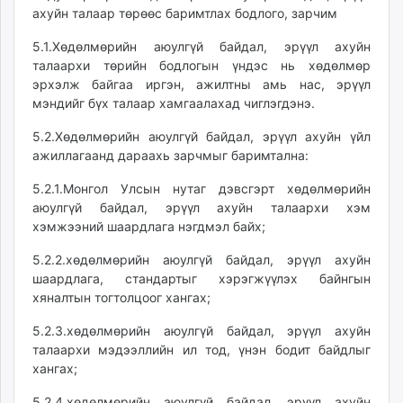
ахуйн талаар төрөөс баримтлах бодлого, зарчим
5.1.Хөдөлмөрийн аюулгүй байдал, эрүүл ахуйн
талаархи төрийн бодлогын үндэс нь хөдөлмөр
эрхэлж байгаа иргэн, ажилтны амь нас, эрүүл
мэндийг бүх талаар хамгаалахад чиглэгдэнэ.
5.2.Хөдөлмөрийн аюулгүй байдал, эрүүл ахуйн үйл
ажиллагаанд дараахь зарчмыг баримтална:
5.2.1.Монгол Улсын нутаг дэвсгэрт хөдөлмөрийн
аюулгүй байдал, эрүүл ахуйн талаархи хэм
хэмжээний шаардлага нэгдмэл байх;
5.2.2.хөдөлмөрийн аюулгүй байдал, эрүүл ахуйн
шаардлага, стандартыг хэрэгжүүлэх байнгын
хяналтын тогтолцоог хангах;
5.2.3.хөдөлмөрийн аюулгүй байдал, эрүүл ахуйн
талаархи мэдээллийн ил тод, үнэн бодит байдлыг
хангах;
5.2.4.хөдөлмөрийн аюулгүй байдал, эрүүл ахуйн