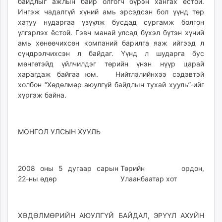
байдлыг ажлын байр олгогч бүрэн хангах ёстой.
Ингэж чадалгүй хүний амь эрсэдсэн бол үүнд төр
хатуу нударгаа үзүүлж бусдад сургамж болгон
үлгэрлэх ёстой. Гэвч манай улсад бүхэл бүтэн хүний
амь хөнөөчихсөн компаний барилга яаж ийгээд л
сүндрэлчихсэн л байдаг. Үүнд л шударга бус
мөнгөтэйд үйлчилдэг төрийн үнэн нүүр царай
харагдаж байгаа юм. Нийтлэлийнхээ сэдэвтэй
холбон “Хөдөлмөр аюулгүй байдлын тухай хууль”-ийг
хүргэж байна.
МОНГОЛ УЛСЫН ХУУЛЬ
2008 оны 5 дугаар сарын
Төрийн ордон,
22-ны өдөр
Улаанбаатар хот
ХӨДӨЛМӨРИЙН АЮУЛГҮЙ БАЙДАЛ, ЭРҮҮЛ АХУЙН