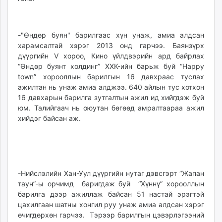
-"Өндөр буян" барилгаас хүн унаж, амиа алдсан
харамсалтай хэрэг 2013 онд гарчээ. Баянзүрх
дүүргийн V хороо, Кино үйлдвэрийн ард байрлах
“Өндөр буянт холдинг” ХХК-ийн барьж буй “Happy
town” хорооллын барилгын 16 давхраас туслах
ажилтан нь унаж амиа алджээ. 640 айлын тус хотхон
16 давхарын барилга зутгалтын ажил ид хийгдэж буй
юм. Талийгаач нь оюутан бөгөөд амралтаараа ажил
хийдэг байсан аж.
-Нийслэлийн Хан-Уул дүүргийн нутаг дэвсгэрт “Жапан
таун”-ы орчимд баригдаж буй “Хүннү” хорооллын
барилга дээр ажиллаж байсан 51 настай эрэгтэй
цахилгаан шатны хонгил руу унаж амиа алдсан хэрэг
өчигдөрхөн гарчээ. Тэрээр барилгын цэвэрлэгээний