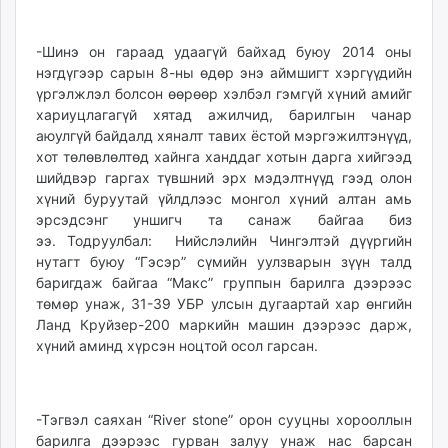
-Шинэ он гараад удаагүй байхад буюу 2014 оны
нэгдүгээр сарын 8-ны өдөр энэ аймшигт хэргүүдийн
үргэлжлэл болсон өөрөөр хэлбэл гэмгүй хүний амийг
хариуцлагагүй хятад ажилчид, барилгын чанар
аюулгүй байдалд хяналт тавих ёстой мэргэжилтэнүүд,
хот төлөвлөлтөд хайнга ханддаг хотын дарга хийгээд
шийдвэр гаргах түвшний эрх мэдэлтнүүд гээд олон
хүний буруутай үйлдлээс монгол хүний алтан амь
эрсэдсэнг уншигч та санаж байгаа биз
ээ. Тодруулбал: Нийслэлийн Чингэлтэй дүүргийн
нутагт буюу “Гэсэр” сүмийн уулзварын зүүн талд
баригдаж байгаа “Макс” группын барилга дээрээс
төмөр унаж, 31-39 УБР улсын дугаартай хар өнгийн
Ланд Круйзер-200 маркийн машин дээрээс дарж,
хүний аминд хүрсэн ноцтой осол гарсан.
-Тэгвэл саяхан “River stone” орон сууцны хорооллын
барилга дээрээс гурван залуу унаж нас барсан