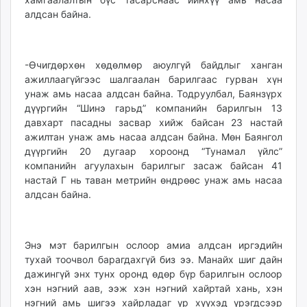
алдсан байна.
-Өчигдөрхөн хөдөлмөр аюулгүй байдлыг ханган
ажиллаагүйгээс шалгаалан барилгаас гурван хүн
унаж амь насаа алдсан байна. Тодруулбал, Баянзүрх
дүүргийн “Шинэ гарьд” компанийн барилгын 13
давхарт пасадны засвар хийж байсан 23 настай
ажилтан унаж амь насаа алдсан байна. Мөн Баянгол
дүүргийн 20 дугаар хороонд “Тунамал үйлс”
компанийн агуулахын барилгыг засаж байсан 41
настай Г нь таван метрийн өндрөөс унаж амь насаа
алдсан байна.
Энэ мэт барилгын ослоор амиа алдсан иргэдийн
тухай тоочвол барагдахгүй биз ээ. Манайх шиг дайн
дажингүй энх тунх оронд өдөр бүр барилгын ослоор
хэн нэгний аав, ээж хэн нэгний хайртай хань, хэн
нэгний амь шигээ хайрладаг үр хүүхэд үрэгдсээр