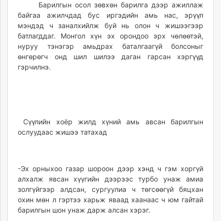
Барилгын осол зөвхөн барилга дээр ажиллаж
unuudur.mn
байгаа ажилчдад бус иргэдийн амь нас, эрүүл
isee.mn
мэндэд ч заналхийлж буй нь олон ч жишээгээр
mglradio.com
батлагддаг. Монгол хүн эх орондоо эрх чөлөөтэй,
fact.mn
нуруу тэнэгэр амьдрах баталгаагүй болсоныг
өнгөрөгч онд шил шилээ даган гарсан хэргүүд
itoim.mn
гэрчилнэ.
tumen.mn
shuum.mn
times.mn
tvmongolia.mn
mass.mn
Сүүлийн хоёр жилд хүний амь авсан барилгын
unegui.mn
ослуудаас жишээ татахад
assa.mn
toim.mn
-Эх орныхоо газар шороон дээр хэнд ч гэм хоргүй
tac.mn
алхалж явсан хүүгийн дээрээс турбо унаж амиа
paparazzi.mn
золгүйгээр алдсан, сургуулиа ч төгсөөгүй бяцхан
unread.today
охин мөн л гэртээ харьж яваад хаанаас ч юм гайтай
барилгын шон унаж дарж алсан хэрэг.