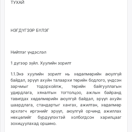
ТУХАЙ
НЭГДҮГЭЭР БҮЛЭГ
Нийтлэг үндэслэл
1 дүгээр зүйл. Хуулийн зорилт
1.1.Энэ хуулийн зорилт нь хөдөлмөрийн аюулгүй
байдал, эрүүл ахуйн талаархи төрийн бодлого, үндсэн
зарчмыг тодорхойлж, төрийн байгууллагын
удирдлага, хяналтын тогтолцоо, ажлын байранд
тавигдах хөдөлмөрийн аюулгүй байдал, эрүүл ахуйн
шаардлага, стандартыг хангах, ажилтан, хөдөлмөр
эрхлэгч иргэнийг эрүүл, аюулгүй орчинд ажиллах
нөхцөлийг бүрдүүлэхтэй холбогдсон харилцааг
зохицуулахад оршино.