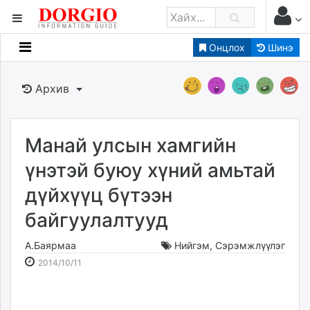
Онцлох
Шинэ
Мэдээллийн
Зар мэдээллийн
Архив
Банк санхүү
Бизнес ААН
Төрийн
Манай улсын хамгийн
Нийслэлийн
үнэтэй буюу хүний амьтай
дүйхүүц бүтээн
dorgio.mn
байгуулалтууд
Gogo.mn
caak.mn
А.Баярмаа
Нийгэм
,
Сэрэмжлүүлэг
news.mn
2014-
2026-
2014/10/11
zindaa.mn
10-
08-
Baabar.mn
11
09
tovch.mn