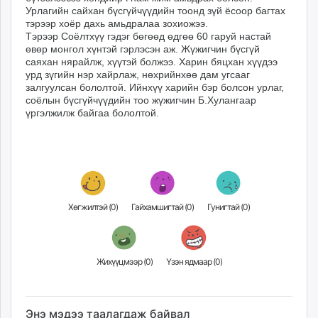
ikon.mn
Урлагийн сайхан бүсгүйчүүдийн тоонд зүй ёсоор багтах
тэрээр хоёр дахь амьдралаа зохиожээ.
mnb.mn
Тэрээр Соёлтхүү гэдэг бөгөөд өдгөө 60 гаруй настай
Livetv.mn
өвөр монгол хүнтэй гэрлэсэн аж. Жүжигчин бүсгүй
саяхан нярайлж, хүүтэй болжээ. Харин бяцхан хүүдээ
Eguur.mn
урд зүгийн нэр хайрлаж, нөхрийнхөө дам угсааг
24tsag.mn
залгуулсан бололтой. Ийнхүү харийн бэр болсон урлаг,
shuud.mn
соёлын бүсгүйчүүдийн тоо жүжигчин Б.Хулангаар
үргэлжилж байгаа бололтой.
eagle.mn
ergelt.mn
zarig.mn
today.mn
zuv.mn
mminfo.mn
Хөгжилтэй (
0
)
Гайхамшигтай (
0
)
Гунигтай (
0
)
ugluu.mn
urlag.mn
unen.mn
Жихүүцмээр (
0
)
Үзэн ядмаар (
0
)
asu.mn
shudarga.mn
shuurhai.mn
Энэ мэдээ таалагдаж байвал