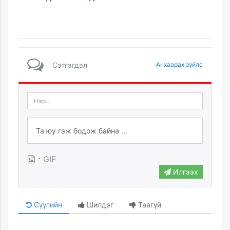
unuudur.mn
isee.mn
mglradio.com
fact.mn
itoim.mn
Сэтгэгдэл
Анхаарах зүйлс
tumen.mn
shuum.mn
times.mn
tvmongolia.mn
mass.mn
unegui.mn
assa.mn
·
GIF
toim.mn
Илгээх
tac.mn
paparazzi.mn
unread.today
Сүүлийн
Шилдэг
Таагүй