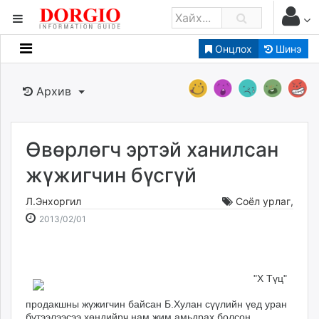
Онцлох
Шинэ
Мэдээллийн
Зар мэдээллийн
Архив
Банк санхүү
Бизнес ААН
Төрийн
Өвөрлөгч эртэй ханилсан
Нийслэлийн
жүжигчин бүсгүй
Л.Энхоргил
Соёл урлаг
,
dorgio.mn
2013-
2026-
2013/02/01
Gogo.mn
02-
08-
caak.mn
01
07
news.mn
00:35:56
10:15:50
zindaa.mn
"Х Түц"
Baabar.mn
продакшны жүжигчин байсан Б.Хулан сүүлийн үед уран
tovch.mn
бүтээлээсээ хөндийрч нам жим амьдрах болсон.