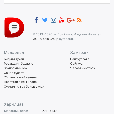
© 2013-2026 он Dorgio.mn, Мэдээллийн хөтөч
MGL Media Group
бүтээсэн.
Мэдээлэл
Хамтрагч
Бидний тухай
Байгууллага
Редакцийн бодлого
Сайтууд
Зохиогчийн эрх
Чөлөөт нийтлэгч
Санал хүсэлт
Үйлчилгээний нөхцөл
Нээлттэй ажлын байр
Сурталчилгаа байршуулах
Харилцаа
Мэдээний алба:
7711 4747