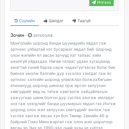
Илгээх
Сүүлийн
Шилдэг
Таагүй
Зочин ·
2015/03/08
Монголийн шоронд банди шуумарийн явдал гэж
эртнээс улбаатай нэг бусармаг явдал бий. Шоронд
олон жилийн ял авсан эрчүүд нэг талаас хийх
ажилгүй уйдахдаа. Нөгөө талаас удаан хугацаанд
эмэгтэй хүний бараа харж чадахгүүгээсээ болж бие
биенээ эмэлж бэлгийн дур хүсэлээ хангдаг гаж ёс
эртнээс халхийн шоронд уламжлал болжээХөгшин
атмаанууд шоронд шинээр орж ирсэн залуухан
хөвгүүдийг өөд нь татаж хамгаалж хайцайлахын
хажуугаар шөнө болгон дур хүслээ хангаж эмлэдэг
энэ гаж үзэгдлийг банди шуумарын явдал гэх.Ингэж
шоронд олон жил залуухан хөвгүүдийг эмлэж гаж
хүслээ хангаж явсан хүн бол Төмөр Замийн 48-р
байрний Гомо Мөнхжаргал гэж олон жил шорнгоор
явсан эр Энэ эр 1990-ээд оний эхэн үе хүртэл