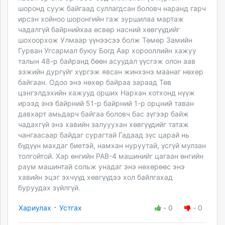
шоронд сууж байгаад суллагдсан боловч наранд гарч
ирсэн хойноо шоронгийн гаж зуршилаа мартаж
чадалгүй байрнийхаа өсвөр насний хөвгүүдийг
шохоорхож Улмаар үүнээсээ болж Төмөр Замийн
Гурван Угсармал буюу Богд Аар хорооллийн хажуу
талын 48-р байранд бөөн асуудал үүсгэж олон аав
ээжийн дургүйг хүргэж явсан жинхэнэ маанаг нөхөр
байгаан. Одоо энэ нөхөр байраа зараад Төв
цэнгэлдэхийн хажууд орших Нархан хотхонд нүүж
ирээд энэ байрний 51-р байрний 1-р орцний таван
давхарт амьдарч байгаа боловч бас зүгээр байж
чадахгүй энэ хавийн залууухан хөвгүүдийг татаж
чангаасаар байдаг сурагтай Гадаад зүс царай нь
бүдүүн махдаг биетэй, намхан нуруутай, үсгүй мулзан
толгойтой. Хар өнгийн РАВ-4 машинийг цагаан өнгийн
раум машинтай сольж унадаг энэ нөхөрөөс энэ
хавийн эцэг эхчүүд хөвгүүдээ хол байлгахад
буруудах зүйлгүй.
·
Хариулах
Устгах
-
0
-
0