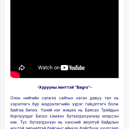
-Хурууны ленттэй “Bagro”-
Олон нийтийн сүлжээ сайтын нэгэн давуу тал нь
хэрэглэгч бүр мэдээлэгчийн үүрэг гүйцэтгэгч болж
байгаа билээ. Үүний нэг жишээ нь Баясах Трейдын
борлуулдаг Багро хэмээх бүтээгдэхүүнээр илэрсэн
юм. Тус бүтээгдэхүүн нь хүнсний аюулгүй байдлын
ноцтой зөрчилтэй байсныг ийнхүү фэйсбуук хуудсаар