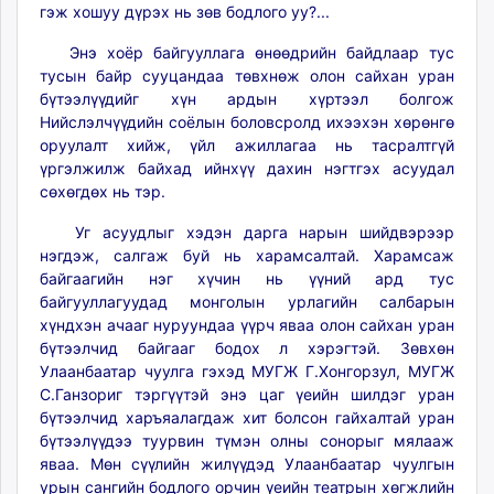
гэж хошуу дүрэх нь зөв бодлого уу?...
Энэ хоёр байгууллага өнөөдрийн байдлаар тус
тусын байр сууцандаа төвхнөж олон сайхан уран
бүтээлүүдийг хүн ардын хүртээл болгож
Нийслэлчүүдийн соёлын боловсролд ихээхэн хөрөнгө
оруулалт хийж, үйл ажиллагаа нь тасралтгүй
үргэлжилж байхад ийнхүү дахин нэгтгэх асуудал
сөхөгдөх нь тэр.
Уг асуудлыг хэдэн дарга нарын шийдвэрээр
нэгдэж, салгаж буй нь харамсалтай. Харамсаж
байгаагийн нэг хүчин нь үүний ард тус
байгууллагуудад монголын урлагийн салбарын
хүндхэн ачааг нуруундаа үүрч яваа олон сайхан уран
бүтээлчид байгааг бодох л хэрэгтэй. Зөвхөн
Улаанбаатар чуулга гэхэд МУГЖ Г.Хонгорзул, МУГЖ
С.Ганзориг тэргүүтэй энэ цаг үеийн шилдэг уран
бүтээлчид харъяалагдаж хит болсон гайхалтай уран
бүтээлүүдээ туурвин түмэн олны сонорыг мялааж
яваа. Мөн сүүлийн жилүүдэд Улаанбаатар чуулгын
урын сангийн бодлого орчин үеийн театрын хөгжлийн