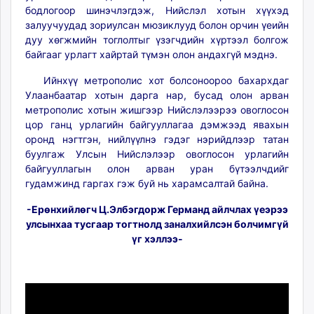
бодлогоор шинэчлэгдэж, Нийслэл хотын хүүхэд
залуучуудад зориулсан мюзиклууд болон орчин үеийн
дуу хөгжмийн тоглолтыг үзэгчдийн хүртээл болгож
байгааг урлагт хайртай түмэн олон андахгүй мэднэ.
Ийнхүү метрополис хот болсоноороо бахархдаг
Улаанбаатар хотын дарга нар, бусад олон арван
метрополис хотын жишгээр Нийслэлээрээ овоглосон
цор ганц урлагийн байгууллагаа дэмжээд явахын
оронд нэгтгэн, нийлүүлнэ гэдэг нэрийдлээр татан
буулгаж Улсын Нийслэлээр овоглосон урлагийн
байгууллагын олон арван уран бүтээлчдийг
гудамжинд гаргах гэж буй нь харамсалтай байна.
-Ерөнхийлөгч Ц.Элбэгдорж Германд айлчлах үеэрээ
улсынхаа тусгаар тогтнолд заналхийлсэн болчимгүй
үг хэллээ-