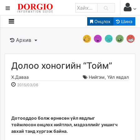
Онцлох
Шинэ
Мэдээллийн
Зар мэдээллийн
Архив
Банк санхүү
Бизнес ААН
Төрийн
Долоо хоногийн “Тойм”
Нийслэлийн
Х.Даваа
Нийгэм
,
Үйл явдал
2015-
2026-
2015/03/06
dorgio.mn
03-
08-
Gogo.mn
06
09
caak.mn
20:25:16
22:09:03
news.mn
Дотооддоо болж өрнөсөн үйл явдлыг
zindaa.mn
тоймлосон онцлох нийтлэл, мэдээллийг уншигч
Baabar.mn
авхай танд хүргэж байна.
tovch.mn