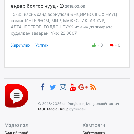
өндөр болгох нууц ·
2015/03/08
15-35 насныханд зориулсан ӨНДӨР БОЛГОХ НУУЦ
номыг ИНТЕРНОМ, МИР, МАЖЕСТИК, АЗ ХУР,
АЛТАНТӨГРӨГ, ГОЛДЭН БҮҮК номын дэлгүүрээс
худалдан аваарай. Үнэ: 22 000₮
·
Хариулах
Устгах
-
0
-
0
© 2013-2026 он Dorgio.mn, Мэдээллийн хөтөч
MGL Media Group
бүтээсэн.
Мэдээлэл
Хамтрагч
Бидний тухай
Байгууллага