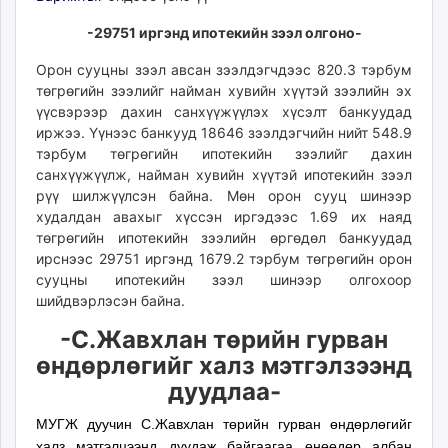
-29751 иргэнд ипотекийн зээл олгоно-
Орон сууцны зээл авсан зээлдэгчдээс 820.3 тэрбум
төгрөгийн зээлийг найман хувийн хүүтэй зээлийн эх
үүсвэрээр дахин санхүүжүүлэх хүсэлт банкуудад
иржээ. Үүнээс банкууд 18646 зээлдэгчийн нийт 548.9
тэрбум төгрөгийн ипотекийн зээлийг дахин
санхүүжүүлж, найман хувийн хүүтэй ипотекийн зээл
рүү шилжүүлсэн байна. Мөн орон сууц шинээр
худалдан авахыг хүссэн иргэдээс 1.69 их наяд
төгрөгийн ипотекийн зээлийн өргөдөл банкуудад
ирснээс 29751 иргэнд 1679.2 тэрбум төгрөгийн орон
сууцны ипотекийн зээл шинээр олгохоор
шийдвэрлэсэн байна.
-С.Жавхлан төрийн гурван
өндөрлөгийг халз мэтгэлзээнд
дуудлаа-
МУГЖ дуучин С.Жавхлан төрийн гурван өндөрлөгийг
халз мэтгэлцээнд дуудаж байгаагаа өнөөдөр албан