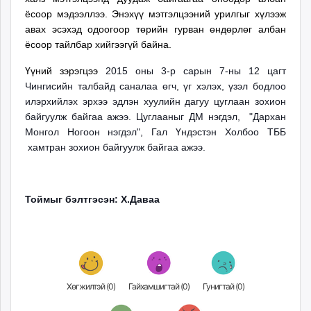
ёсоор мэдээллээ. Энэхүү мэтгэлцээний урилгыг хүлээж
авах эсэхэд одоогоор төрийн гурван өндөрлөг албан
ёсоор тайлбар хийгээгүй байна.
Үүний зэрэгцээ
2015 оны 3-р сарын 7-ны 12 цагт
Чингисийн талбайд саналаа өгч, үг хэлэх, үзэл бодлоо
илэрхийлэх эрхээ эдлэн хуулийн дагуу цуглаан зохион
байгуулж байгаа ажээ. Цуглааныг ДМ нэгдэл, "Дархан
Монгол Ногоон нэгдэл",
Гал Үндэстэн Холбоо ТББ
хамтран зохион байгуулж байгаа ажээ.
Тоймыг бэлтгэсэн: Х.Даваа
Хөгжилтэй (
0
)
Гайхамшигтай (
0
)
Гунигтай (
0
)