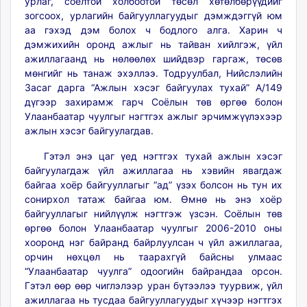
урлаг, соёлтой холбоотой төсөл хөтөлбөрүүдийг
зогсоох, урлагийн байгууллагуудыг дэмждэггүй юм
аа гэхэд дэм болох ч бодлого алга. Харин ч
дэмжихийн оронд ажлыг нь тайван хийлгэж, үйл
ажиллагаанд нь нөлөөлөх шийдвэр гаргаж, төсөв
мөнгийг нь танаж эхэллээ. Тодруулбал, Нийслэлийн
Засаг дарга “Ажлын хэсэг байгуулах тухай” А/149
дүгээр захирамж гарч Соёлын төв өргөө болон
Улаанбаатар чуулгыг нэгтгэх ажлыг эрчимжүүлэхээр
ажлын хэсэг байгуулагдав.
Гэтэл энэ цаг үед нэгтгэх тухай ажлын хэсэг
байгуулагдаж үйл ажиллагаа нь хэвийн явагдаж
байгаа хоёр байгууллагыг “ад” үзэх болсон нь тун их
сонирхол татаж байгаа юм. Өмнө нь энэ хоёр
байгууллагыг нийлүүлж нэгтгэж үзсэн. Соёлын төв
өргөө болон Улаанбаатар чуулгыг 2006-2010 оны
хооронд нэг байранд байрлуулсан ч үйл ажиллагаа,
орчин нөхцөл нь таарахгүй байсны улмаас
“Улаанбаатар чуулга” одоогийн байрандаа орсон.
Гэтэл өөр өөр чиглэлээр уран бүтээлээ туурвиж, үйл
ажиллагаа нь тусдаа байгууллагуудыг хүчээр нэгтгэх