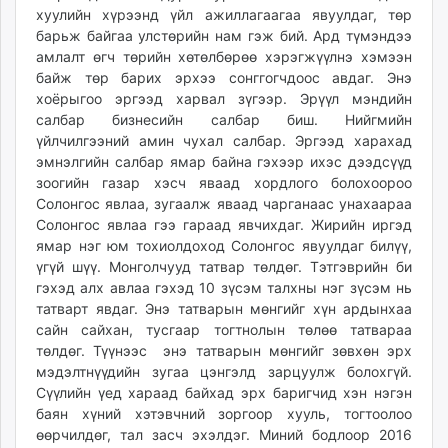
хуулийн хүрээнд үйл ажиллагаагаа явуулдаг, төр
барьж байгаа улстөрийн нам гэж бий. Ард түмэндээ
амлалт өгч төрийн хөтөлбөрөө хэрэгжүүлнэ хэмээн
байж төр барих эрхээ сонггогчдоос авдаг. Энэ
хоёрыгоо эргээд харвал зүгээр. Эрүүл мэндийн
салбар бизнесийн салбар биш. Нийгмийн
үйлчилгээний амин чухал салбар. Эргээд харахад
эмнэлгийн салбар ямар байна гэхээр ихэс дээдсүүд
зоогийн газар хэсч яваад хордлого болохоороо
Солонгос явлаа, зугаалж яваад чарганаас унахаараа
Солонгос явлаа гээ гараад явчихдаг. Жирийн иргэд
ямар нэг юм тохиолдоход Солонгос явуулдаг билүү,
үгүй шүү. Монголчууд татвар төлдөг. Тэтгэврийн би
гэхэд алх авлаа гэхэд 10 зүсэм талхны нэг зүсэм нь
татварт явдаг. Энэ татварын мөнгийг хүн ардынхаа
сайн сайхан, тусгаар тогтнолын төлөө татвараа
төлдөг. Түүнээс энэ татварын мөнгийг зөвхөн эрх
мэдэлтнүүдийн зугаа цэнгэлд зарцуулж болохгүй.
Сүүлийн үед хараад байхад эрх баригчид хэн нэгэн
баян хүний хэтэвчний зоргоор хууль, тогтоолоо
өөрчилдөг, тал засч эхэлдэг. Миний бодлоор 2016