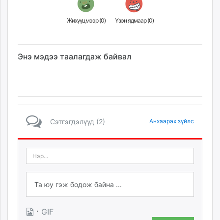
Жихүүцмээр (
0
)
Үзэн ядмаар (
0
)
Энэ мэдээ таалагдаж байвал
Сэтгэгдэлүүд (2)
Анхаарах зүйлс
·
GIF