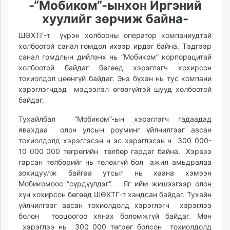
-“Мобиком”-ынхон Иргэний
ikon.mn
хуулийг зөрчиж байна-
mnb.mn
Livetv.mn
ШӨХТГ-т үүрэн холбооны оператор компаниудтай
холбоотой санал гомдол ихээр ирдэг байна. Тэдгээр
Eguur.mn
санал гомдлын дийлэнх нь “Мобиком” корпорацитай
24tsag.mn
холбоотой байдаг бөгөөд хэрэглэгч хохирсон
shuud.mn
тохиолдол цөөнгүй байдаг. Энэ бүхэн нь тус компани
eagle.mn
хэрэглэгчдэд мэдээлэл өгөөгүйтэй шууд холбоотой
ergelt.mn
байдаг.
zarig.mn
Тухайлбал “Мобиком”-ын хэрэглэгч гадаадад
today.mn
явахдаа олон улсын роуминг үйлчилгээг авсан
zuv.mn
тохиолдолд хэрэглэсэн ч эс хэрэглэсэн ч 300 000-
mminfo.mn
10 000 000 төгрөгийн төлбөр гардаг байна. Хэрвээ
ugluu.mn
гарсан төлбөрийг нь төлөхгүй бол ажил амьдралаа
зохицуулж байгаа утсыг нь хаана хэмээн
urlag.mn
Мобикомоос “сүрдүүлдэг”. Яг ийм жишээгээр олон
unen.mn
хүн хохирсон бөгөөд ШӨХТГ-т хандсан байдаг. Тухайн
asu.mn
үйлчилгээг авсан тохиолдолд хэрэглэгч хэрэглээ
shudarga.mn
болон тооцоогоо хянах боломжгүй байдаг. Мөн
shuurhai.mn
хэрэглээ нь 300 000 төгрөг болсон тохиолдолд