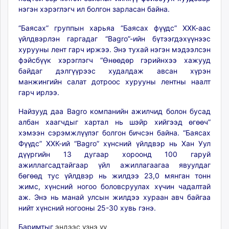
нэгэн хэрэглэгч ил болгон зарласан байна.
“Баясах” группын харьяа “Баясах фүүдс” ХХК-аас
үйлдвэрлэн гаргадаг “Bagro”-ийн бүтээгдэхүүнээс
хурууны лент гарч иржээ. Энэ тухай нэгэн мэдээлсэн
фэйсбүүк хэрэглэгч “Өнөөдөр гэрийнхээ хажууд
байдаг дэлгүүрээс худалдаж авсан хүрэн
манжингийн салат дотроос хурууны лентны наалт
гарч ирлээ.
Найзууд даа Bagro компанийн ажилчид болон бусад
албан хаагчдыг хартал нь шэйр хийгээд өгөөч”
хэмээн сэрэмжлүүлэг болгон бичсэн байна. “Баясах
Фүүдс” ХХК-ий “Bagro” хүнсний үйлдвэр нь Хан Уул
дүүргийн 13 дугаар хороонд 100 гаруй
ажиллагсадтайгаар үйл ажиллагаагаа явуулдаг
бөгөөд тус үйлдвэр нь жилдээ 23,0 мянган тонн
жимс, хүнсний ногоо боловсруулах хүчин чадалтай
аж. Энэ нь манай улсын жилдээ хураан авч байгаа
нийт хүнсний ногооны 25-30 хувь гэнэ.
Баримтыг
эндээс үзнэ үү