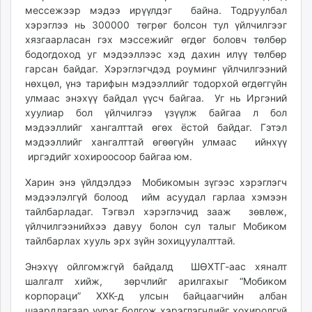
мессежээр мэдээ ирүүлдэг байна. Тодруулбал
unuudur.mn
хэрэглээ нь 300000 төгрөг болсон тул үйлчилгээг
isee.mn
хязгаарласан гэх мэссежийг өгдөг боловч төлбөр
mglradio.com
бодогдоход уг мэдээллээс хэд дахин илүү төлбөр
fact.mn
гарсан байдаг. Хэрэглэгчдэд роуминг үйлчилгээний
itoim.mn
нөхцөл, үнэ тарифын мэдээллийг тодорхой өгдөггүйн
улмаас энэхүү байдал үүсч байгаа. Уг нь Иргэний
tumen.mn
хуулиар бол үйлчилгээ үзүүлж байгаа л бол
shuum.mn
мэдээллийг хангалттай өгөх ёстой байдаг. Гэтэл
times.mn
мэдээллийг хангалттай өгөөгүйн улмаас ийнхүү
tvmongolia.mn
иргэдийг хохироосоор байгаа юм.
mass.mn
Харин энэ үйлдэлдээ Мобикомын зүгээс хэрэглэгч
unegui.mn
мэдээлэлгүй болоод ийм асуудал гарлаа хэмээн
assa.mn
тайлбарладаг. Тэгвэл хэрэглэчид зааж зөвлөж,
toim.mn
үйлчилгээнийхээ давуу болон сул талыг Мобиком
tac.mn
тайлбарлах хууль эрх зүйн зохицуулалттай.
paparazzi.mn
Энэхүү ойлгомжгүй байдалд ШӨХТГ-аас хяналт
unread.today
шалгалт хийж, зөрчлийг арилгахыг “Мобиком
корпораци” ХХК-д улсын байцаагчийн албан
шаардлагаар үүрэг болгож хэрэглэгчдийг хохиролгүй