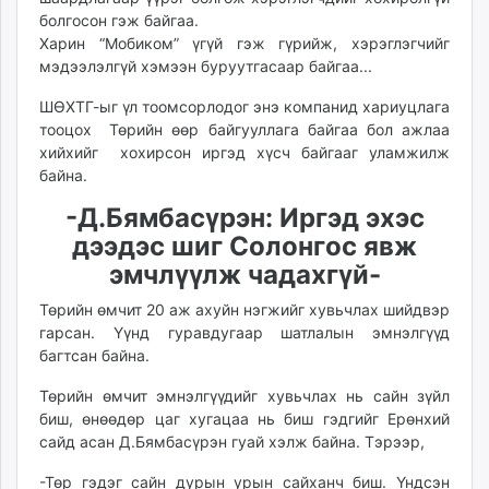
болгосон гэж байгаа.
Харин “Мобиком” үгүй гэж гүрийж, хэрэглэгчийг
мэдээлэлгүй хэмээн буруутгасаар байгаа...
ШӨХТГ-ыг үл тоомсорлодог энэ компанид хариуцлага
тооцох Төрийн өөр байгууллага байгаа бол ажлаа
хийхийг хохирсон иргэд хүсч байгааг уламжилж
байна.
-Д.Бямбасүрэн: Иргэд эхэс
дээдэс шиг Солонгос явж
эмчлүүлж чадахгүй-
Төрийн өмчит 20 аж ахуйн нэгжийг хувьчлах шийдвэр
гарсан. Үүнд гуравдугаар шатлалын эмнэлгүүд
багтсан байна.
Төрийн өмчит эмнэлгүүдийг хувьчлах нь сайн зүйл
биш, өнөөдөр цаг хугацаа нь биш гэдгийг Ерөнхий
сайд асан Д.Бямбасүрэн гуай хэлж байна. Тэрээр,
-Төр гэдэг сайн дурын урын сайханч биш. Үндсэн