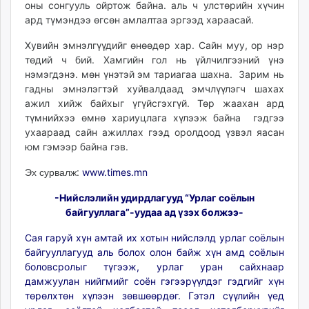
оны сонгууль ойртож байна. аль ч улстөрийн хүчин
ард түмэндээ өгсөн амлалтаа эргээд хараасай.
Хувийн эмнэлгүүдийг өнөөдөр хар. Сайн муу, ор нэр
төдий ч бий. Хамгийн гол нь үйлчилгээний үнэ
нэмэгдэнэ. мөн үнэтэй эм тариагаа шахна. Зарим нь
гадны эмнэлэгтэй хуйвалдаад эмчлүүлэгч шахах
ажил хийж байхыг үгүйсгэхгүй. Төр жаахан ард
түмнийхээ өмнө хариуцлага хүлээж байна гэдгээ
ухаараад сайн ажиллах гээд оролдоод үзвэл яасан
юм гэмээр байна гэв.
Эх сурвалж:
www.times.mn
-Нийслэлийн удирдлагууд “Урлаг соёлын
байгууллага”-уудаа ад үзэх болжээ-
Сая гаруй хүн амтай их хотын нийслэлд урлаг соёлын
байгууллагууд аль болох олон байж хүн амд соёлын
боловсролыг түгээж, урлаг уран сайхнаар
дамжуулан нийгмийг соён гэгээрүүлдэг гэдгийг хүн
төрөлхтөн хүлээн зөвшөөрдөг. Гэтэл сүүлийн үед