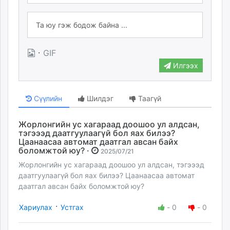
·
GIF
Илгээх
Сүүлийн
Шилдэг
Таагүй
Жорлонгийн ус хагараад доошоо ул алдсан,
тэгэээд даатгуулаагүй бол яах билээ?
Цаанаасаа автомат даатгал авсан байх
боломжтой юу? ·
2025/07/21
Жорлонгийн ус хагараад доошоо ул алдсан, тэгэээд
даатгуулаагүй бол яах билээ? Цаанаасаа автомат
даатгал авсан байх боломжтой юу?
·
Хариулах
Устгах
-
0
-
0