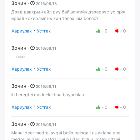
Зочин ·
2016/08/13
Дээд давхрын айл руу байшингийн дээврээс ус орж
ирвэл хохирлыг нь хэн төлөх юм болоо?
·
Хариулах
Устгах
-
0
-
0
Зочин ·
2016/08/11
nice
·
Хариулах
Устгах
-
0
-
0
Зочин ·
2016/08/11
ih heregtei medeelel bna bayarlalaa
·
Хариулах
Устгах
-
0
-
0
Зочин ·
2016/08/11
Manai deer medrel avgai bdiin bainga l us aldana ene
medrel avgaid daatgal gej baidag boluu yostoi ortsnii