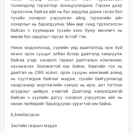
тохиолдолд гэрээгээр зохицуулагдана. Гэрээн дээр
түрээсэлж байгаа айл нь бүх зардлаа даана гэсэн бол
тухайн хохирол учруулсан айлд түрээсийн айл
хохирлыг нь барагдуулна. Мөн өөр хүнд түрээсэлсэн
байсан ч хуулиараа тухайн эзэн буюу өмчлөгч нь
өөрөө бүх зардлыг гаргах ёстой” гэв.
Нэмж мэдээлэхэд, сүүлийн үед ашиглалтад орж буй
ихэнх орон сууцыг албан ёсоор даатгалд хамруулж
байгаа учир хохирол гарвал даатгалын компаниас
нэхэмжлэх боломжтой юм байна. Хамгийн гол нь
даатгал нь СӨХ эсвэл, орон сууцны мөнгөний алинд
нь суутгагдаж байгааг мэдэж, тухайн байгууллагад
хандсанаар мэргэжлийн хүмүүс нь ирж, акт тогтоон
асуудлыг шийдэх учиртай. Даатгалд хамрагдаагүй
байсан ч хуулийн дагуу хохирол учруулсан айл нь
нөхөн төлбөрийг барагдуулах үүрэгтэй юм байна.
Б.Бямбасүрэн
Засгийн газрын мэдээ