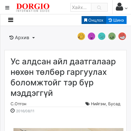
Онцлох
Шинэ
Мэдээллийн
Зар мэдээллийн
Архив
Банк санхүү
Бизнес ААН
Төрийн
Ус алдсан айл даатгалаар
Нийслэлийн
нөхөн төлбөр гаргуулах
боломжтойг тэр бүр
dorgio.mn
мэддэггүй
Gogo.mn
caak.mn
С.Отгон
Нийгэм
,
Бусад
news.mn
2016-
2026-
2016/08/11
zindaa.mn
08-
08-
Baabar.mn
11
07
tovch.mn