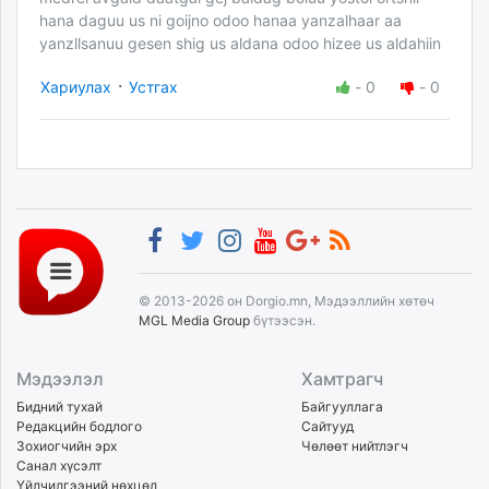
hana daguu us ni goijno odoo hanaa yanzalhaar aa
yanzllsanuu gesen shig us aldana odoo hizee us aldahiin
·
Хариулах
Устгах
-
0
-
0
© 2013-2026 он Dorgio.mn, Мэдээллийн хөтөч
MGL Media Group
бүтээсэн.
Мэдээлэл
Хамтрагч
Бидний тухай
Байгууллага
Редакцийн бодлого
Сайтууд
Зохиогчийн эрх
Чөлөөт нийтлэгч
Санал хүсэлт
Үйлчилгээний нөхцөл