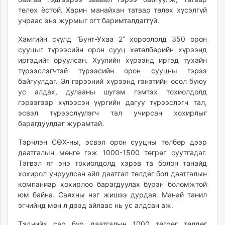
төлөх ёстой. Харин манайхан татвар төлөх хүсэлгүй
учраас энэ журмыг огт баримталдаггүй.
Хамгийн сүүлд “Бунт-Ухаа 2” хороололд 350 орон
сууцыг түрээсийн орон сууц хөтөлбөрийн хүрээнд
иргэдийг оруулсан. Хуулийн хүрээнд иргэд тухайн
түрээслэгчтэй түрээсийн орон сууцны гэрээ
байгуулдаг. Эл гэрээний хүрээнд гэнэтийн осол буюу
ус алдах, дулааны шугам гэмтэх тохиолдолд
гэрээгээр хүлээсэн үүргийн дагуу түрээслэгч тал,
эсвэл түрээслүүлэгч тал учирсан хохирлыг
барагдуулдаг журамтай.
Тэрчлэн СӨХ-ны, эсвэл орон сууцны төлбөр дээр
даатгалын мөнгө гэж 1000-1500 төгрөг суутгадаг.
Тэгвэл яг энэ тохиолдолд хэрэв та болон танайд
хохирол учруулсан айл даатгал төлдөг бол даатгалын
компаниар хохирлоо барагдуулах бүрэн боломжтой
юм байна. Саяхны нэг жишээ дурдая. Манай танил
эгчийнд мөн л дээд айлаас нь ус алдсан аж.
Тэднийх сар бүр даатгалын 1000 төгрөг төлдөг