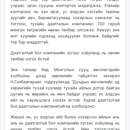
учраас орон сууцны контортоо мэдэгджээ. Улмаар
контороос нь хүн ирж, ус алдсан хэсгийн таазны
зургийг авч, баримтжуулаад хохирлын хэмжээг нь
тогтоон, тухайн даатгалын компаниас 100 гаруй
мянган төгрөгийн нөхөн төлбөр олгожээ. Хүмүүс энэ
мэт хуулийн хүрээнд зохицуулах боломж байдгийг
тэр бүр мэддэггүй.
Даатгалтай бол компанийн зүгээс хоёуланд нь нөхөн
төлбөр олгох ёстой
Энэ талаар бид Монголын сууц өмчлөгчдийн
холбооны дээд зөвлөлийн гүйцэтгэх захирал
Н.Галбаатараас тодруулахад “Дундын өмчлөлийн эд
хөрөнгийн тухай хуулиар тухайн айлын дотор байгаа
шугам нь өөрийнх нь өмч байдаг учраас ус алдсан
айл нь хариуцлага хүлээх ёстой. Хэрэв даатгалтай
бол даатгалын компанитайгаа холбогдоно.
Жишээ нь, ус алдсан айл болон хохирсон айлын аль
аль нь даатгалтай бол компанийн зүгээс хоёуланд нь
нөхөн төлбөр олгох ёстой. Мөн түрээсэлсэн