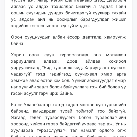
unuudur.mn
айлаас ус алдах тохиолдол бишгүй л гардаг. Гэвч
оршин суугчдын дундах бичигдээгүй хуулиар тухайн
isee.mn
ус алдсан айл нь хохирлыг барагдуулдаг жишиг
mglradio.com
хэдийнэ тогтсоныг хэн хүнгүй мэднэ.
fact.mn
itoim.mn
Орон сууцнуудыг албан ёсоор даатгалд хамруулж
байна
tumen.mn
shuum.mn
Харин орон сууц түрээслэгчид энэ мэтчилэн
times.mn
хариуцлага алдаж, доод айлдаа хохирол
tvmongolia.mn
учруулчихаад “Бид түрээслэгчид. Хариуцлага хүлээж
чадахгүй” гээд гэдийгээд суучихвал ямар арга
mass.mn
хэмжээ авах ёстой юм бол. Үүнийг зохицуулдаг ямар
unegui.mn
нэг хуулийн заалт болон байгууллага гэж бий болов уу
assa.mn
гэсэн асуулт гарч ирж байна.
toim.mn
Ер нь Улаанбаатар хотод хэдэн мянган хүн түрээсийн
tac.mn
байранд амьдардаг тухай тоймтой тоо байхгүй.
paparazzi.mn
Яагаад гэвэл түрээслүүлэгч болон түрээслэгчийн
unread.today
хооронд хийсэн гэрээ байдаггүй учраас тэр аж. Уг нь
хуулиараа түрээслүүлэгч тал нэмэлт орлого олж
байгаа гэдгээрээ заавал гэрээ байгуулж, татвар