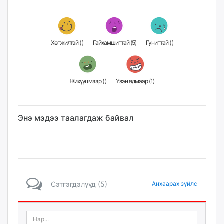
Хөгжилтэй (
)
Гайхамшигтай (
5
)
Гунигтай (
)
Жихүүцмээр (
)
Үзэн ядмаар (
1
)
Энэ мэдээ таалагдаж байвал
Сэтгэгдэлүүд (5)
Анхаарах зүйлс