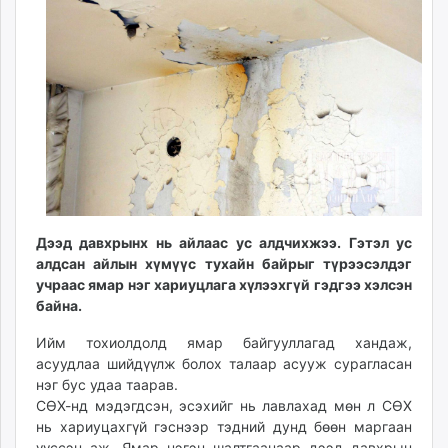
10:45:39
11:22:40
ikon.mn
mnb.mn
Livetv.mn
Eguur.mn
24tsag.mn
shuud.mn
eagle.mn
ergelt.mn
zarig.mn
today.mn
Дээд давхрынх нь айлаас ус алдчихжээ. Гэтэл ус
алдсан айлын хүмүүс тухайн байрыг түрээсэлдэг
zuv.mn
учраас ямар нэг хариуцлага хүлээхгүй гэдгээ хэлсэн
mminfo.mn
байна.
ugluu.mn
urlag.mn
Ийм тохиолдолд ямар байгууллагад хандаж,
асуудлаа шийдүүлж болох талаар асууж сурагласан
unen.mn
нэг бус удаа таарав.
asu.mn
СӨХ-нд мэдэгдсэн, эсэхийг нь лавлахад мөн л СӨХ
shudarga.mn
нь хариуцахгүй гэснээр тэдний дунд бөөн маргаан
shuurhai.mn
үүссэн аж. Ямар нэгэн шалтгаанаар дээд давхрын