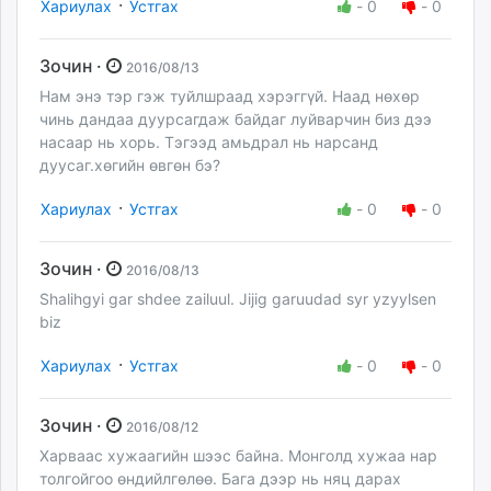
·
Хариулах
Устгах
-
0
-
0
Зочин ·
2016/08/13
Нам энэ тэр гэж туйлшраад хэрэггүй. Наад нөхөр
чинь дандаа дуурсагдаж байдаг луйварчин биз дээ
насаар нь хорь. Тэгээд амьдрал нь нарсанд
дуусаг.хөгийн өвгөн бэ?
·
Хариулах
Устгах
-
0
-
0
Зочин ·
2016/08/13
Shalihgyi gar shdee zailuul. Jijig garuudad syr yzyylsen
biz
·
Хариулах
Устгах
-
0
-
0
Зочин ·
2016/08/12
Харваас хужаагийн шээс байна. Монголд хужаа нар
толгойгоо өндийлгөлөө. Бага дээр нь няц дарах