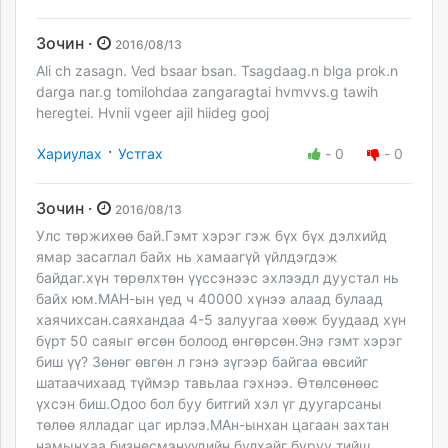
Зочин ·
2016/08/13
Ali ch zasagn. Ved bsaar bsan. Tsagdaag.n blga prok.n
darga nar.g tomilohdaa zangaragtai hvmvvs.g tawih
heregtei. Hvnii vgeer ajil hiideg gooj
·
Хариулах
Устгах
-
0
-
0
Зочин ·
2016/08/13
Улс төржихөө бай.Гэмт хэрэг гэж бүх бүх дэлхийд
ямар засаглал байх нь хамаагүй үйлдэгдэж
байдаг.хүн төрөлхтөн үүссэнээс эхлээдл дуустал нь
байх юм.МАН-ын үед ч 40000 хүнээ алаад булаад
хаячихсан.саяхандаа 4-5 залуугаа хөөж буудаад хүн
бүрт 50 саяыг өгсөн болоод өнгөрсөн.Энэ гэмт хэрэг
биш үү? Зөнөг өвгөн л гэнэ зүгээр байгаа өвсийг
шатаачихаад түймэр тавьлаа гэхнээ. Өтөлсөнөөс
үхсэн биш.Одоо бол буу битгий хэл үг дуугарсаны
төлөө ялладаг цаг ирлээ.МАн-ынхан цагаан захтан
намынхаа бизнесмэнүүдийн булхайг буруу тийш