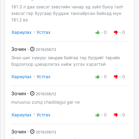
181.3 л даа зэвсэг зэвсгийн чанар эд зүйл буюу галт
зэвсэг гар буугаар буудаж танхайрсан байхад юун
181.2 вэ
·
Хариулах
Устгах
-
0
-
0
Зочин ·
2016/08/12
Энэн шиг хүмүүс зөндөө байгаа тэр бүгдийг төрийн
бодлогоор цэвэрлэгээ хийж усгах хэрэгтэй
·
Хариулах
Устгах
-
0
-
0
Зочин ·
2016/08/12
muruuruu zunuj chaddagui gar ve
·
Хариулах
Устгах
-
0
-
0
Зочин ·
2016/08/12