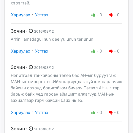
хэрэгтэй.
·
Хариулах
Устгах
-
0
-
0
Зочин ·
2016/08/12
Arhinii amsdagui hun dee.yu unun ter unun
·
Хариулах
Устгах
-
0
-
0
Зочин ·
2016/08/12
Нэг этгээд танхайрсны төлөө бас АН-ыг буруутгаж
МАН-ыг өмөөрөх нь.Ийм хариуцлагагүй юм сараачиж
байхын орхонд бодитой юм бичээч.Тэгвэл АН-ыг төр
барьж байх үед гарсан аймшигт аллагууд МАН-ын
захиалгаар гарч байсан байх нь ээ.:
·
Хариулах
Устгах
-
0
-
0
Зочин ·
2016/08/12