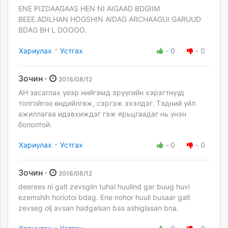
ENE PIZDAAGAAS HEN NI AIGAAD BDGIIM
BEEE.ADILHAN HOGSHIN AIDAG ARCHAAGUI GARUUD
BDAG BH L DOOOO.
·
Хариулах
Устгах
-
0
-
0
Зочин ·
2016/08/12
АН засаглах үеэр нийгэмд эрүүгийн хэрэгтнүүд
толгойгоо өндийлгөж, сэргэж эхэлдэг. Тэдний үйл
ажиллагаа идэвхиждэг гэж ярьцгаадаг нь үнэн
бололтой.
·
Хариулах
Устгах
-
0
-
0
Зочин ·
2016/08/12
deerees ni galt zevsgiin tuhai huulind gar buug huvi
ezemshih horiotoi bdag. Ene nohor huuli busaar galt
zevseg olj avsan hadgalsan bas ashiglasan bna.
·