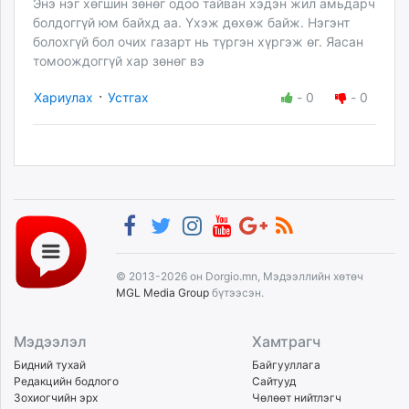
Энэ нэг хөгшин зөнөг одоо тайван хэдэн жил амьдарч
болдоггүй юм байхд аа. Үхэж дөхөж байж. Нэгэнт
болохгүй бол очих газарт нь түргэн хүргэж өг. Яасан
томоождоггүй хар зөнөг вэ
·
Хариулах
Устгах
-
0
-
0
© 2013-2026 он Dorgio.mn, Мэдээллийн хөтөч
MGL Media Group
бүтээсэн.
Мэдээлэл
Хамтрагч
Бидний тухай
Байгууллага
Редакцийн бодлого
Сайтууд
Зохиогчийн эрх
Чөлөөт нийтлэгч