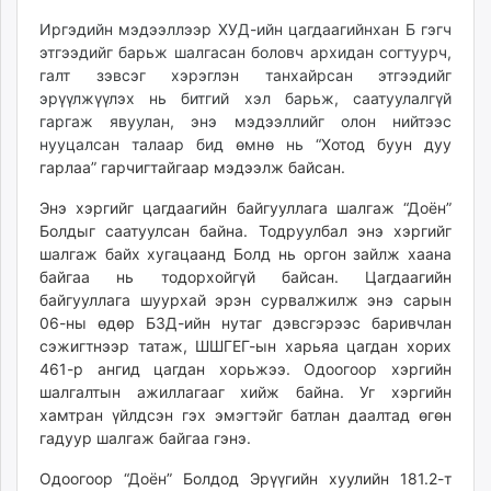
unuudur.mn
Иргэдийн мэдээллээр ХУД-ийн цагдаагийнхан Б гэгч
isee.mn
этгээдийг барьж шалгасан боловч архидан согтуурч,
mglradio.com
галт зэвсэг хэрэглэн танхайрсан этгээдийг
эрүүлжүүлэх нь битгий хэл барьж, саатуулалгүй
fact.mn
гаргаж явуулан, энэ мэдээллийг олон нийтээс
itoim.mn
нууцалсан талаар бид өмнө нь “
Хотод буун дуу
tumen.mn
гарлаа” гарчигтайгаар мэдээлж байсан.
shuum.mn
Энэ хэргийг цагдаагийн байгууллага шалгаж “Доён”
times.mn
Болдыг саатуулсан байна. Тодруулбал энэ хэргийг
tvmongolia.mn
шалгаж байх хугацаанд Болд нь оргон зайлж хаана
mass.mn
байгаа нь тодорхойгүй байсан. Цагдаагийн
unegui.mn
байгууллага шуурхай эрэн сурвалжилж энэ сарын
assa.mn
06-ны өдөр БЗД-ийн нутаг дэвсгэрээс баривчлан
сэжигтнээр татаж, ШШГЕГ-ын харьяа цагдан хорих
toim.mn
461-р ангид цагдан хорьжээ. Одоогоор хэргийн
tac.mn
шалгалтын ажиллагааг хийж байна. Уг хэргийн
paparazzi.mn
хамтран үйлдсэн гэх эмэгтэйг батлан даалтад өгөн
unread.today
гадуур шалгаж байгаа гэнэ.
Одоогоор “Доён” Болдод Эрүүгийн хуулийн 181.2-т