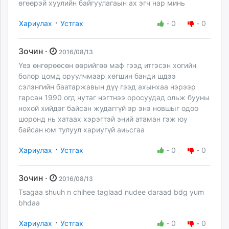
өгөөрэй хуулийн байгуулагаын ах эгч нар минь
·
Хариулах
Устгах
-
0
-
0
Зочин ·
2016/08/13
Үеэ өнгөрөөсөн өөрийгөө маф гээд итгэсэн хогийн
болор цомд оруулчмаар хөгшин банди шдээ
сэлэнгийн баатаржавын дүү гээд ахынхаа нэрээр
гарсан 1990 огд нутаг нэгтнээ оросуудад ольж бууны
нохой хийдэг байсан жудаггүй эр энэ новшыг одоо
шоронд нь хатаах хэрэгтэй эний атаман гэж юу
байсан юм тулуул хариугүй аиьсгаа
·
Хариулах
Устгах
-
0
-
0
Зочин ·
2016/08/13
Tsagaa shuuh n chihee taglaad nudee daraad bdg yum
bhdaa
·
Хариулах
Устгах
-
0
-
0