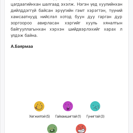
цагдаагийнхан шалгаад эхэлж. Нэгэн үед хуулийнхан
дийлддэггүй байсан эрүүгийн гэмт хэрэгтэн, түүний
хамсаатнууд нийслэл хотод буун дуу гарган дур
зоргоороо авирласан хэргийг хууль хяналтын
байгууллагынхан хэрхэн шийдвэрлэхийг харах л
үлдэж байна.
А.Баярмаа
Хөгжилтэй (
5
)
Гайхамшигтай (
1
)
Гунигтай (
3
)