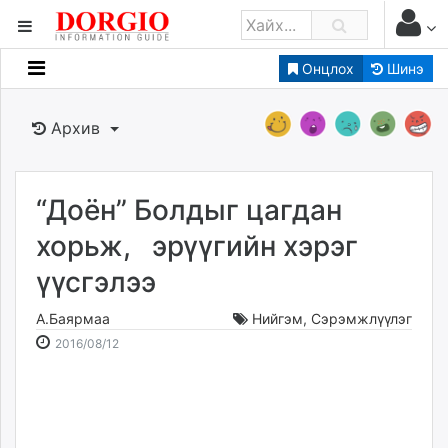
Онцлох
Шинэ
Мэдээллийн
Зар мэдээллийн
Архив
Банк санхүү
Бизнес ААН
Төрийн
“Доён” Болдыг цагдан
Нийслэлийн
хорьж, эрүүгийн хэрэг
үүсгэлээ
dorgio.mn
Gogo.mn
А.Баярмаа
Нийгэм
,
Сэрэмжлүүлэг
caak.mn
2016-
2026-
2016/08/12
news.mn
08-
08-
12
08
zindaa.mn
09:59:07
16:10:08
Baabar.mn
tovch.mn