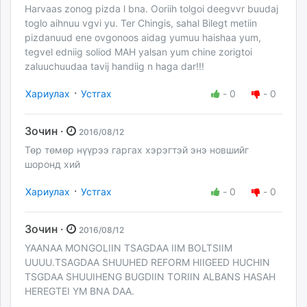
Harvaas zonog pizda l bna. Ooriih tolgoi deegvvr buudaj
toglo aihnuu vgvi yu. Ter Chingis, sahal Bilegt metiin
pizdanuud ene ovgonoos aidag yumuu haishaa yum,
tegvel edniig soliod MAH yalsan yum chine zorigtoi
zaluuchuudaa tavij handiig n haga dar!!!
·
Хариулах
Устгах
-
0
-
0
Зочин ·
2016/08/12
Төр төмөр нүүрээ гаргах хэрэгтэй энэ новшийг
шоронд хий
·
Хариулах
Устгах
-
0
-
0
Зочин ·
2016/08/12
YAANAA MONGOLIIN TSAGDAA IIM BOLTSIIM
UUUU.TSAGDAA SHUUHED REFORM HIIGEED HUCHIN
TSGDAA SHUUIHENG BUGDIIN TORIIN ALBANS HASAH
HEREGTEI YM BNA DAA.