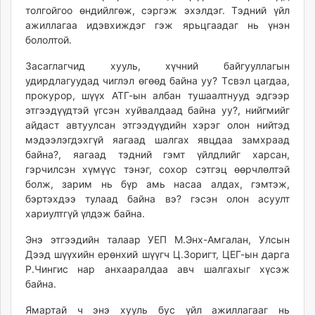
толгойгоо өндийлгөж, сэргэж эхэлдэг. Тэдний үйл
ажиллагаа идэвхиждэг гэж ярьцгаадаг нь үнэн
бололтой.
Засаглагчид хууль, хүчний байгууллагын
удирдлагуудад чиглэл өгөөд байна уу? Tсвэл цагдаа,
прокурор, шүүх АТГ-ын албан тушаалтнууд эдгээр
этгээдүүдтэй үгсэн хуйвалдаад байна уу?, нийгмийг
айдаст автуулсан этгээдүүдийн хэрэг олон нийтэд
мэдээлэгдэхгүй яагаад шалгах явцдаа замхраад
байна?, яагаад тэдний гэмт үйлдлийг харсан,
гэрчилсэн хүмүүс тэнэг, сохор сэтгэц өөрчлөлтэй
болж, зарим нь бүр амь насаа алдах, гэмтэж,
бэртэхдээ тулаад байна вэ? гэсэн олон асуулт
хариултгүй үлдэж байна.
Энэ этгээдийн талаар УЕП М.Энх-Амгалан, Улсын
Дээд шүүхийн ерөнхий шүүгч Ц.Зоригт, ЦЕГ-ын дарга
Р.Чингис нар анхааралдаа авч шалгахыг хүсэж
байна.
Ямартай ч энэ хууль бус үйл ажиллагааг нь