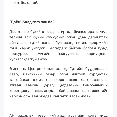
оноох бололтой.
“Доён” Болд гэгч хэн бэ?
Дээрх нэр бүхий этгээд нь иргэд, бизнес эрхлэгчид,
төрийн эрх бүхий хүмүүсийг олон удаа дарамтлан
айлгасан, хүний эхнэр булаасан, хүчин, дээрмийн
гэмт xэрэг үйлдэж шалгагдаж байсан боловч түүнд
прокурор, шүүхийн байгууллага хариуцлага
хүлээлгэдэггүй ажээ.
Өмнө нь Центрпоинтын хэрэг, Гүнтийн буудалцаан,
баар, цэнгээний газар олон нийтийг сүрдүүлэн
танхайрсан гэх мэт олон хэрэгт шалгагдаж явсан энэ
этгээд зөвхөн цэрэг, цагдаагийн байгууллагын
хэрэгцээнд ашиглагддаг байлдааны галт зэвсгийг
хэрхэн олж авч биедээ хадгалж явсан нэгэн.
АН засаглах үеэр нийгэмд эрүүгийн хэрэгтнүүд