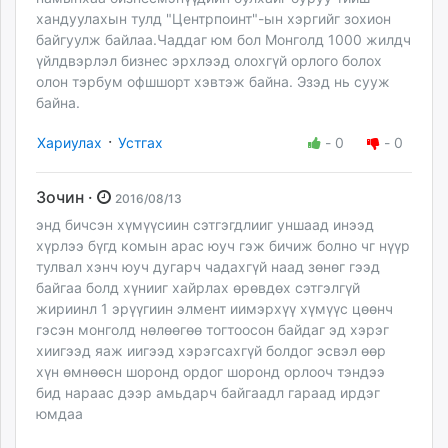
хандуулахын тулд "Центрпоинт"-ын хэргийг зохион
байгуулж байлаа.Чаддаг юм бол Монголд 1000 жилдч
үйлдвэрлэл бизнес эрхлээд олохгүй орлого болох
олон тэрбум офшшорт хэвтэж байна. Эзэд нь сууж
байна.
·
Хариулах
Устгах
-
0
-
0
Зочин ·
2016/08/13
энд бичсэн хүмүүсиин сэтгэгдлииг уншаад инээд
хүрлээ бүгд комын арас юуч гэж бичиж болно чг нүүр
тулвал хэнч юуч дугарч чадахгүй наад зөнөг гээд
байгаа болд хүнииг хайрлах өрөвдөх сэтгэлгүй
жириинл 1 эрүүгиин элмент иимэрхүү хүмүүс цөөнч
гэсэн монголд нөлөөгөө тогтоосон байдаг эд хэрэг
хиигээд яаж иигээд хэрэгсахгүй болдог эсвэл өөр
хүн өмнөөсн шоронд ордог шоронд орлооч тэндээ
бид нараас дээр амьдарч байгаадл гараад ирдэг
юмдаа