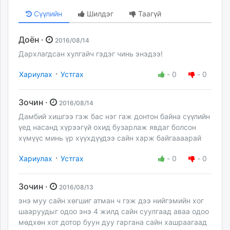
Сүүлийн
Шилдэг
Таагүй
Доён ·
2016/08/14
Дархлагдсан хулгайч гэдэг чинь энэдээ!
·
Хариулах
Устгах
-
0
-
0
Зочин ·
2016/08/14
Дамбий хишгээ гэж бас нэг гаж донтон байна сүүлийн
үед насанд хүрээгүй охид бузарлаж явдаг болсон
хүмүүс минь үр хүүхдүүдээ сайн харж байгаааарай
·
Хариулах
Устгах
-
0
-
0
Зочин ·
2016/08/13
энэ муу сайн хөгшиг атман ч гэж дээ нийгэмийн хог
шааруудыг одоо энэ 4 жилд сайн суулгаад аваа одоо
мөдхөн хот дотор буун дуу гаргана сайн хашраагаад