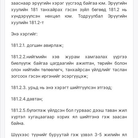
зааснаар эрүүгийн хэрэг үүсгээд байгаа юм. Эрүүгийн
хуулийн 181 танхайрах гэсэн зүйл бөгөөд 181.2 нь
хүндэрүүлсэн нөхцөл юм. Тодруулбал Эрүүгийн
хуулийн 181.2-т
Энэ хэргийг:
181.2.1. догшин авирлаж;
181.2.2.нийгмийн хэв журам хамгаалах үүргээ
биелүүлж байгаа цагдаагийн ажилтан, төрийн болон
олон нийтийн төлөөлөгч, танхайрсан үйлдлийг таслан
зогсоох гэсэн иргэнийг эсэргүүцэж;
181.2.3. урьд нь энэ хэрэгт шийтгүүлсэн этгээд;
181.2.4.давтан;
181.2.5.бүлэглэж үйлдсэн бол гурваас дээш таван жил
хүртэл хугацаагаар хорих ял шийтгэнэ гэж заасан
байна.
Шүүхээс түүнийг буруутай гэж үзвэл 3-5 жилийн ял