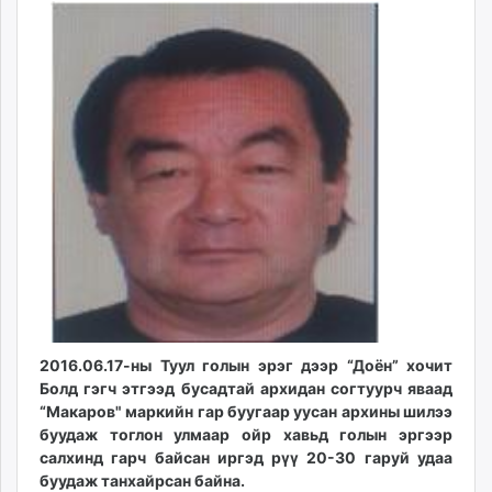
ikon.mn
mnb.mn
Livetv.mn
Eguur.mn
24tsag.mn
shuud.mn
eagle.mn
ergelt.mn
zarig.mn
today.mn
zuv.mn
mminfo.mn
ugluu.mn
2016.06.17-ны Туул голын эрэг дээр “Доён” хочит
urlag.mn
Болд гэгч этгээд бусадтай архидан согтуурч яваад
unen.mn
“Макаров" маркийн гap буугаар уусан архины шилээ
asu.mn
буудаж тоглон улмаар ойр хавьд голын эргээр
shudarga.mn
салхинд гарч байсан иргэд рүү 20-30 гаруй удаа
буудаж танхайрсан байна.
shuurhai.mn