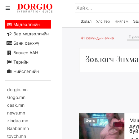
Эхлэл
Улс төр
Нийгэм
Эд
Мэдээллийн
Зар мэдээллийн
Пүрэв
41 секундын өмнө
Банк санхүү
Бизнес ААН
Зөвлөгч Энхма
Төрийн
Нийслэлийн
dorgio.mn
Gogo.mn
caak.mn
news.mn
Маш
zindaa.mn
Фото
дуу
Baabar.mn
буй
tovch.mn