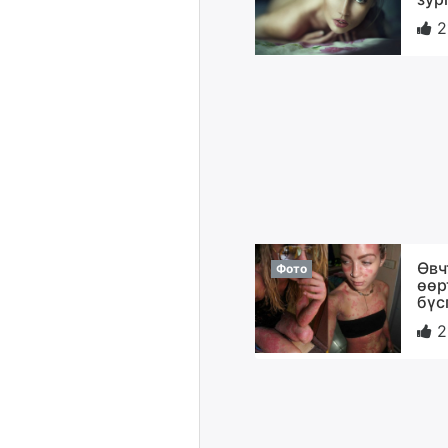
2
Өвч
Фото
өөр
бүс
2