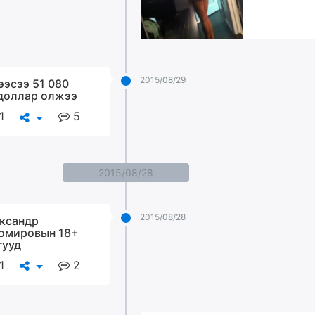
2015/08/29
ээсээ 51 080
доллар олжээ
1
5
2015/08/28
2015/08/28
ксандр
омировын 18+
гууд
1
2