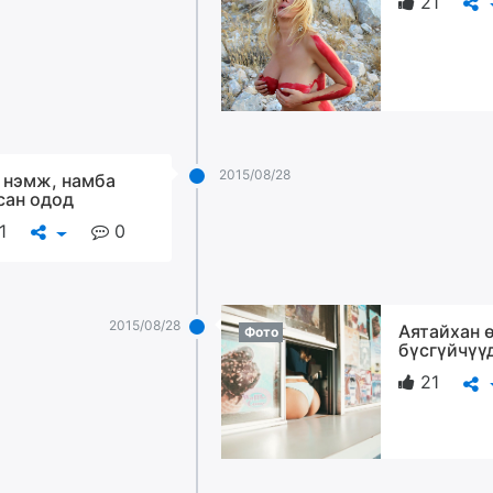
21
2015/08/28
 нэмж, намба
сан одод
1
0
2015/08/28
Аятайхан 
Фото
бүсгүйчүү
21