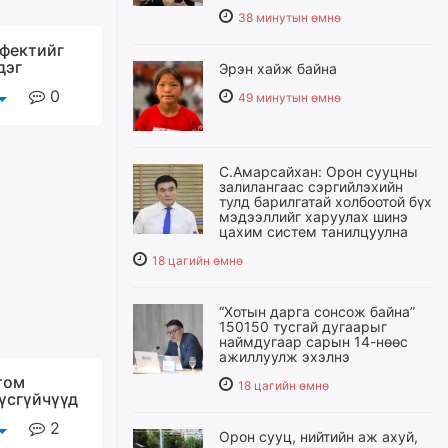
38 минутын өмнө
фектийг
дэг
Эрэн хайж байна
0
49 минутын өмнө
С.Амарсайхан: Орон сууцны
залилангаас сэргийлэхийн
тулд барилгатай холбоотой бүх
мэдээллийг харуулах шинэ
цахим систем танилцуулна
18 цагийн өмнө
“Хотын дарга сонсож байна”
150150 тусгай дугаарыг
наймдугаар сарын 14-нөөс
ажиллуулж эхэлнэ
том
18 цагийн өмнө
бүсгүйчүүд
2
Орон сууц, нийтийн аж ахуй,