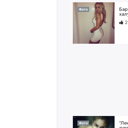
Бар
Фото
хал
2
"Ле
Фото
зур