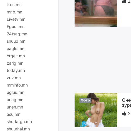
2
ikon.mn
mnb.mn
Livetv.mn
Eguur.mn
24tsag.mn
shuud.mn
eagle.mn
ergelt.mn
zarig.mn
today.mn
zuv.mn
mminfo.mn
ugluu.mn
urlag.mn
Өнө
Фото
зур
unen.mn
2
asu.mn
shudarga.mn
shuurhai.mn