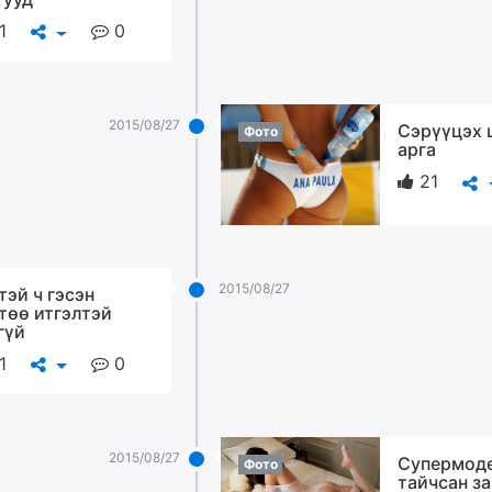
1
0
2015/08/27
Сэрүүцэх 
Фото
арга
21
2015/08/27
тэй ч гэсэн
төө итгэлтэй
гүй
1
0
2015/08/27
Супермод
Фото
тайчсан з