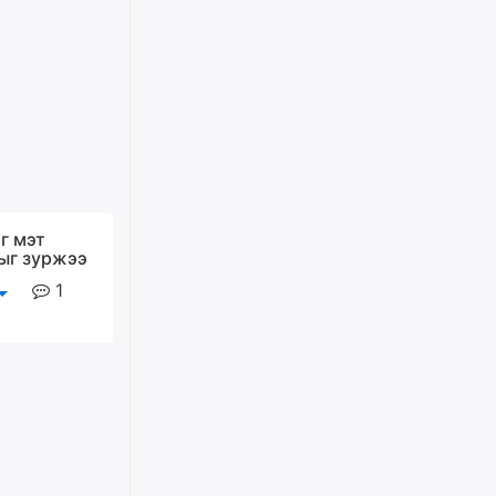
Оюу толгойгоос “Рио Тинто”
ашиг хүртэж эхэлсэн ч Монгол
Улс өр төлсөөр байна
өчигдѳр
ХЗДХ-ын сайд С.Амарсайхан:
Авлигаар авсан хөрөнгийг
хурааж, нийгмийн сайн
сайхны хөгжилд зориулах
бөгөөд үүнийг хэд хэдэн эрх
г мэт
бүхий байгууллагаас санал авна
ыг зуржээ
өчигдѳр
1
Шатахууныг олдож байгаа
газраас нь л авч байна. Үнэ
тарифаас илүү хангамж дээр
анхаарч байна
өчигдѳр
Ц.Будханд: Дүүгээ гараад