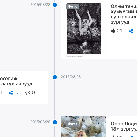
2015/08/28
Олны тани
Фото
хүмүүсийн
сурталчил
зургууд
21
2015/08/28
моожиж
аагүй аавууд
1
0
2015/08/28
Орос Лэди
Фото
18+ зургуу