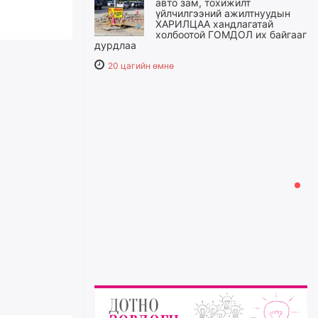
авто зам, тохижилт
үйлчилгээний ажилтнуудын
ХАРИЛЦАА хандлагатай
холбоотой ГОМДОЛ их байгааг
дурдлаа
20 цагийн өмнө
Бариста хийх нь залуусын
дунд яагаад трэнд болов
21 цагийн өмнө
Өмгөөлөгч Б.Оюунбилэг:
"Урьхан" Б.Чинбат гэж хүн
бизнес хамтрагчаа гүтгэж
хууль хяналтын байгууллагаар
шалгуулж, торны цаана
суулгана гэх мэтээр дарамталдаг
22 цагийн өмнө
Д.Амарбаясгалан:
Шатахууныхаа 97 хувийг нэг
улсаас авдаг хараат байдлаа
зогсоож, Арабын орнуудаас