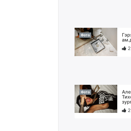
Гэр
Фото
ам.
2
Але
Фото
Тих
зур
2