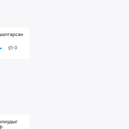
ирнэ гэж итгэж хүлээсээр
долоон сарын хугацаа
өнгөрлөө
өчигдѳр
Барилгын салбарын 100
шалгарсан
жилийн ойд зориулсан
наадмыг хойшлуулав
0
өчигдѳр
Монгол Улсад 162 вагон - 9720
тонн АИ-92 орж иржээ
өчигдѳр
Jade Gas: 1.1 тэрбум австрали
долларын санхүүжилтийн
эцсийн гэрээг есдүгээр сард
байгуулбал Тавантолгойн
метан хийн үйлдвэрлэлийн
өрөмдлөгийг 2027 онд эхлүүлнэ
елиудыг
өчигдѳр
ар