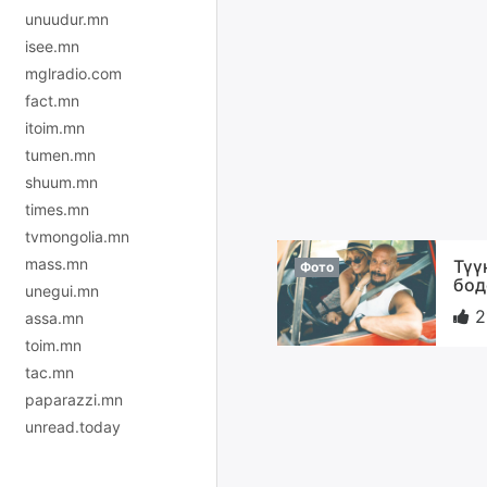
unuudur.mn
isee.mn
mglradio.com
fact.mn
itoim.mn
tumen.mn
shuum.mn
times.mn
tvmongolia.mn
mass.mn
Түү
Фото
бод
unegui.mn
2
assa.mn
toim.mn
tac.mn
paparazzi.mn
unread.today