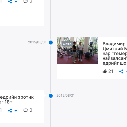
1
0
2015/08/31
Владимир 
Фото
Дмитрий 
нар "төмө
найзалсан"
өдрийг шо
21
2015/08/31
өдрийн эротик
аг 18+
1
0