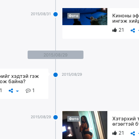
2015/08/31
Киноны эф
Фото
ингэж хий
21
2015/08/29
2015/08/29
нийг хэдтэй гэж
ож байна?
1
1
2015/08/29
Хэтэрхий 
Фото
өгзөгтэй 
21