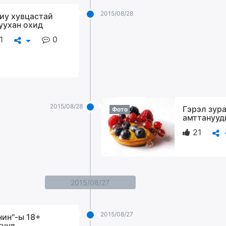
2015/08/28
иу хувцастай
уухан охид
1
0
2015/08/28
Гэрэл зура
Фото
амттанууд
21
2015/08/27
2015/08/27
нин"-ы 18+
гууд