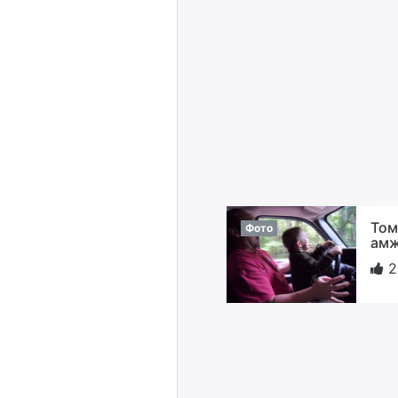
То
Фото
амж
2