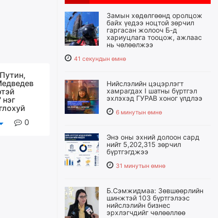
Замын хөдөлгөөнд оролцож
байх үедээ ноцтой зөрчил
гаргасан жолооч Б-д
хариуцлага тооцож, ажлаас
нь чөлөөлжээ
41 секундын өмнө
Путин,
Медведев
Нийслэлийн цэцэрлэгт
ртэй
хамрагдах I шатны бүртгэл
эхлэхэд ГУРАВ хоног үлдлээ
 нэг
глохуй
6 минутын өмнө
0
Энэ оны эхний долоон сард
нийт 5,202,315 зөрчил
бүртгэгджээ
31 минутын өмнө
Б.Сэмжидмаа: Зөвшөөрлийн
шинжтэй 103 бүртгэлээс
нийслэлийн бизнес
эрхлэгчдийг чөлөөллөө