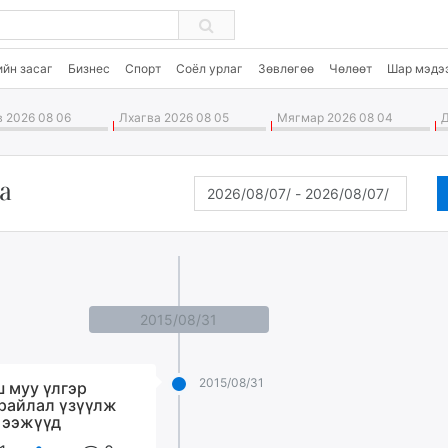
ийн засаг
Бизнес
Спорт
Соёл урлаг
Зөвлөгөө
Чөлөөт
Шар мэдэ
 2026 08 06
Лхагва 2026 08 05
Мягмар 2026 08 04
Д
а
2015/08/31
2015/08/31
 муу үлгэр
райлал үзүүлж
 ээжүүд