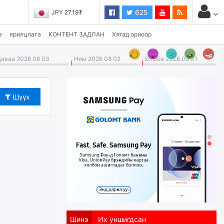
625
JPY 27.19₮
э
ярилцлага
КОНТЕНТ ЗАДЛАН
Хятад орноор
аваа 2026 08 03
Ням 2026 08 02
Бямба 2026 08 01
Шүүх
Шинэ
Их уншигдсан