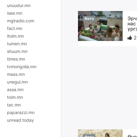
unuudur.mn
isee.mn
Эрч
Фото
mglradio.com
нас
үрг
fact.mn
itoim.mn
2
tumen.mn
shuum.mn
times.mn
tvmongolia.mn
mass.mn
unegui.mn
assa.mn
toim.mn
tac.mn
paparazzi.mn
unread.today
Өнө
Фото