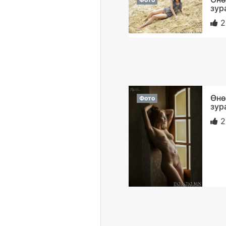
зур
2
Өнө
Фото
зур
2