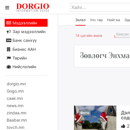
Эхлэл
Улс төр
Нийгэм
Эд
Мэдээллийн
Зар мэдээллийн
Баасан 
14 цагийн өмнө
Банк санхүү
Бизнес ААН
Зөвлөгч Энхма
Төрийн
Нийслэлийн
dorgio.mn
Gogo.mn
caak.mn
news.mn
Дэл
zindaa.mn
Фото
сод
Baabar.mn
2
tovch.mn