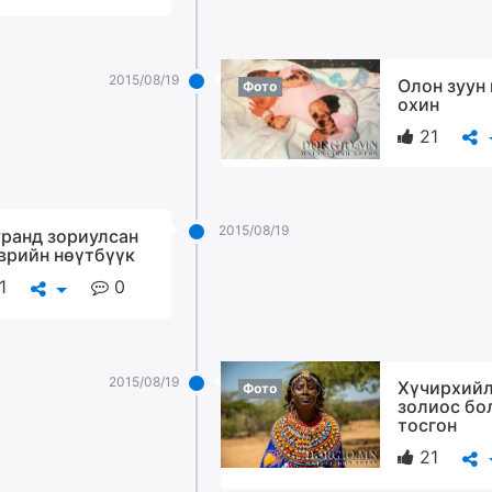
2015/08/19
Олон зуун
Фото
охин
21
2015/08/19
ранд зориулсан
врийн нөүтбүүк
1
0
2015/08/19
Хүчирхий
Фото
золиос бо
тосгон
21