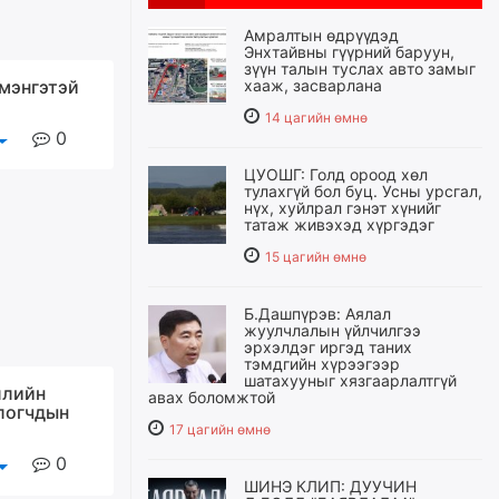
Амралтын өдрүүдэд
Энхтайвны гүүрний баруун,
зүүн талын туслах авто замыг
 мэнгэтэй
хааж, засварлана
14 цагийн өмнө
0
ЦУОШГ: Голд ороод хөл
тулахгүй бол буц. Усны урсгал,
нүх, хуйлрал гэнэт хүнийг
татаж живэхэд хүргэдэг
15 цагийн өмнө
Б.Дашпүрэв: Аялал
жуулчлалын үйлчилгээ
эрхэлдэг иргэд таних
тэмдгийн хүрээгээр
шатахууныг хязгаарлалтгүй
ллийн
авах боломжтой
логчдын
17 цагийн өмнө
0
ШИНЭ КЛИП: ДУУЧИН