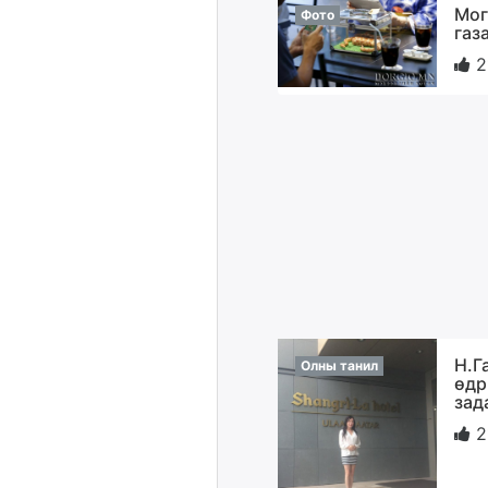
Мог
Фото
газ
2
Н.Г
Олны танил
өдр
зад
2