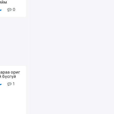
 ийм
өчигдѳр
0
Худалдагч Н.Амарзаяа:
Дэлгүүрийн 32 хуудастай
өрийн дэвтэр долоо хоногт л
дүүрдэг
өчигдѳр
АИ-92 шатахууны нийлүүлэлт
тасралтгүй үргэлжилж байна
өчигдѳр
иараа ориг
й бүсгүй
I ангийн цахим бүртгэл энэ
сарын 17-ноос эхэлнэ
1
өчигдѳр
Үндсэн хууль зөрчсөн
Х.Булгантуяа, үндэсний эв
нэгдэлд харшилсан