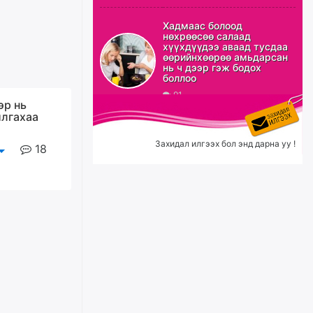
Эрэн хайж байна
Хадмаас болоод
нөхрөөсөө салаад
21 цагийн өмнө
хүүхдүүдээ аваад тусдаа
өөрийнхөөрөө амьдарсан
нь ч дээр гэж бодох
боллоо
91
С.Амарсайхан: Орон сууцны
эр нь
залилангаас сэргийлэхийн
йлгахаа
тулд барилгатай холбоотой бүх
мэдээллийг харуулах шинэ
цахим систем танилцуулна
Захидал илгээх бол энд дарна уу !
18
өчигдѳр
“Хотын дарга сонсож байна”
150150 тусгай дугаарыг
наймдугаар сарын 14-нөөс
ажиллуулж эхэлнэ
өчигдѳр
Орон сууц, нийтийн аж ахуй,
авто зам, тохижилт
үйлчилгээний ажилтнуудын