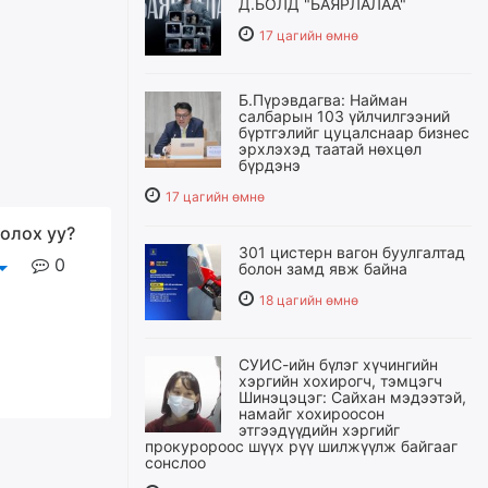
Д.БОЛД "БАЯРЛАЛАА"
17 цагийн өмнө
Б.Пүрэвдагва: Найман
салбарын 103 үйлчилгээний
бүртгэлийг цуцалснаар бизнес
эрхлэхэд таатай нөхцөл
бүрдэнэ
17 цагийн өмнө
олох уу?
301 цистерн вагон буулгалтад
0
болон замд явж байна
18 цагийн өмнө
СУИС-ийн бүлэг хүчингийн
хэргийн хохирогч, тэмцэгч
Шинэцэцэг: Сайхан мэдээтэй,
намайг хохироосон
этгээдүүдийн хэргийг
прокуророос шүүх рүү шилжүүлж байгааг
сонслоо