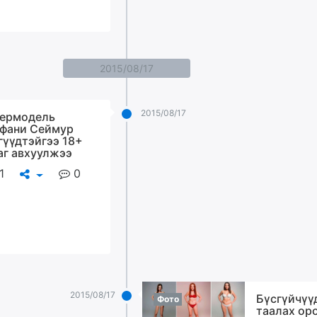
2015/08/17
2015/08/17
ермодель
фани Сеймур
гүүдтэйгээ 18+
аг авхуулжээ
1
0
2015/08/17
Бүсгүйчүү
Фото
таалах ор