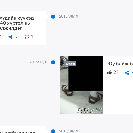
2015/08/19
үүдийн хүүхэд
 40 хүртэл нь
элжилдэг
1
1
2015/08/19
Юу байж б
Фото
21
2015/08/19
өдрийн эротик