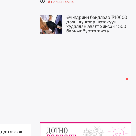
18 цагийн өмнө
Өчигдрийн байдлаар ₮10000
доош дүнгээр шатахууны
худалдан авалт хийсэн 1500
баримт бүртгэгджээ
18 цагийн өмнө
Шатахуун олголтыг 50,000
төгрөгөөр хязгаарласныг
нэмэгдүүлж 100,000 төгрөгт
хүргэхээр судалж байгаа
18 цагийн өмнө
Ц.Сандаг-Очир: COP17 ба
COP31 хурлын уялдаа нь
Риогийн гурван конвенцын
нэгдсэн хэрэгжилтийг ахиулах
чухал алхам болно
19 цагийн өмнө
о долоож
Замын хөдөлгөөнд оролцож