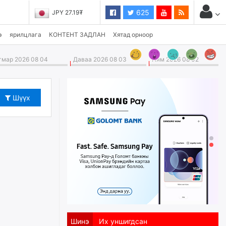
625
JPY 27.19₮
э
ярилцлага
КОНТЕНТ ЗАДЛАН
Хятад орноор
мар 2026 08 04
Даваа 2026 08 03
Ням 2026 08 02
Шүүх
Шинэ
Их уншигдсан