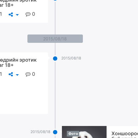
аг 18+
1
0
2015/08/18
2015/08/18
өдрийн эротик
аг 18+
1
0
2015/08/18
Хоншооро
Фото