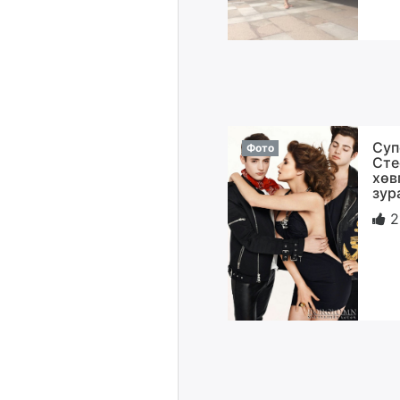
Суп
Фото
Сте
хөв
зур
2