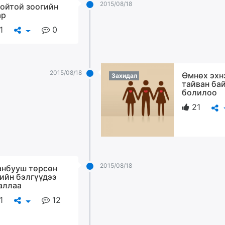
2015/08/18
ойтой зоогийн
ар
1
0
2015/08/18
Өмнөх эхн
Захидал
тайван ба
болилоо
21
2015/08/18
анбууш төрсөн
ийн бэлгүүдээ
аллаа
1
12