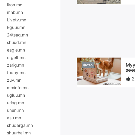
ikon.mn
mnb.mn
Livetv.mn
Eguur.mn
24tsag.mn
shuud.mn
eagle.mn
ergelt.mn
Муу
zarig.mn
Фото
зөө
today.mn
2
zuv.mn
mminfo.mn
ugluu.mn
urlag.mn
unen.mn
asu.mn
shudarga.mn
shuurhai.mn