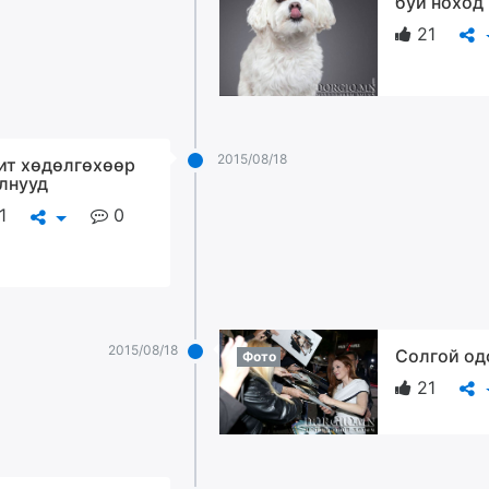
буй ноход
21
2015/08/18
ит хөдөлгөхөөр
лнууд
1
0
2015/08/18
Солгой од
Фото
21