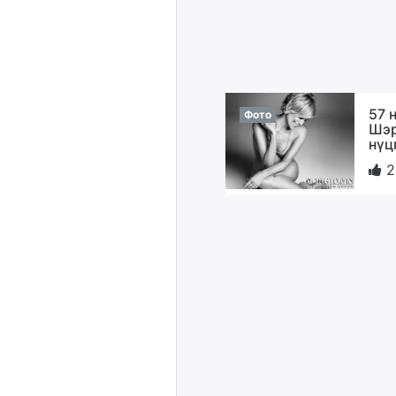
57 
Фото
Шэр
нүц
2