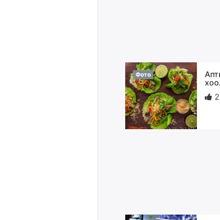
Апт
Фото
хоо
2