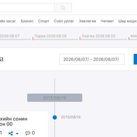
ийн засаг
Бизнес
Спорт
Соёл урлаг
Зөвлөгөө
Чөлөөт
Шар мэдэ
2026 08 07
Пүрэв 2026 08 06
Лхагва 2026 08 05
Мяг
а
2015/08/19
2015/08/19
хийн сонин
он 00
1
0