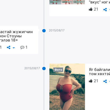
"вкус" нэг
21
2015/08/17
настай жүжигчин
он Стоуны
гэлэв 18+
1
1
2015/08/17
Яг байгал
Фото
том хөхтэ
21