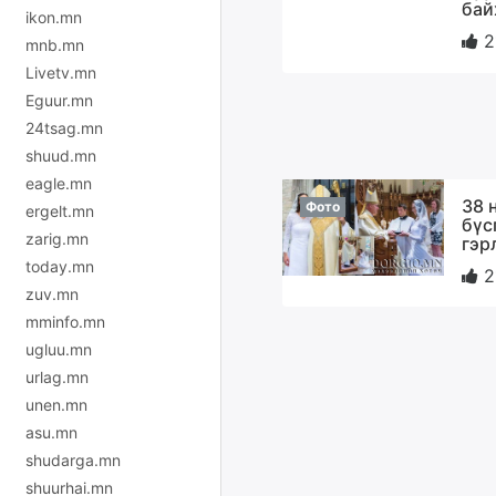
бай
ikon.mn
2
mnb.mn
Livetv.mn
Eguur.mn
24tsag.mn
shuud.mn
eagle.mn
38 
Фото
ergelt.mn
бүс
zarig.mn
гэр
today.mn
2
zuv.mn
mminfo.mn
ugluu.mn
urlag.mn
unen.mn
asu.mn
shudarga.mn
shuurhai.mn