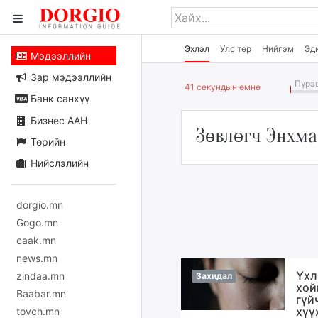
Эхлэл
Улс төр
Нийгэм
Эд
Мэдээллийн
Зар мэдээллийн
Пүрэв
41 секундын өмнө
Банк санхүү
Бизнес ААН
Зөвлөгч Энхма
Төрийн
Нийслэлийн
dorgio.mn
Gogo.mn
caak.mn
news.mn
Үхл
zindaa.mn
Захидал
хой
Baabar.mn
гүй
хүү
tovch.mn