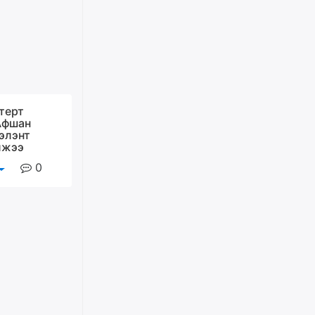
Оюу толгойгоос “Рио Тинто”
ашиг хүртэж эхэлсэн ч Монгол
Улс өр төлсөөр байна
өчигдѳр
ХЗДХ-ын сайд С.Амарсайхан:
терт
Авлигаар авсан хөрөнгийг
Афшан
хурааж, нийгмийн сайн
гэлэнт
сайхны хөгжилд зориулах
лжээ
бөгөөд үүнийг хэд хэдэн эрх
бүхий байгууллагаас санал авна
0
өчигдѳр
Шатахууныг олдож байгаа
газраас нь л авч байна. Үнэ
тарифаас илүү хангамж дээр
анхаарч байна
өчигдѳр
Ц.Будханд: Дүүгээ гараад