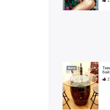
2
Тав
Фото
бай
2