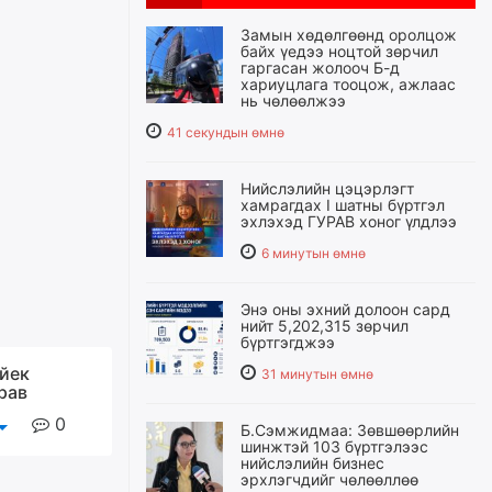
Замын хөдөлгөөнд оролцож
байх үедээ ноцтой зөрчил
гаргасан жолооч Б-д
хариуцлага тооцож, ажлаас
нь чөлөөлжээ
41 секундын өмнө
Нийслэлийн цэцэрлэгт
хамрагдах I шатны бүртгэл
эхлэхэд ГУРАВ хоног үлдлээ
6 минутын өмнө
Энэ оны эхний долоон сард
нийт 5,202,315 зөрчил
бүртгэгджээ
йек
31 минутын өмнө
рав
0
Б.Сэмжидмаа: Зөвшөөрлийн
шинжтэй 103 бүртгэлээс
нийслэлийн бизнес
эрхлэгчдийг чөлөөллөө