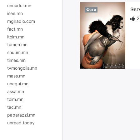
unuudur.mn
Эвг
Фото
isee.mn
2
mglradio.com
fact.mn
itoim.mn
tumen.mn
shuum.mn
times.mn
tvmongolia.mn
mass.mn
unegui.mn
assa.mn
toim.mn
tac.mn
paparazzi.mn
unread.today