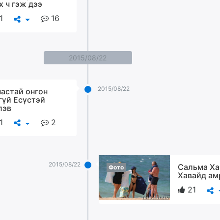
х ч гэж дээ
1
16
2015/08/22
2015/08/22
настай онгон
гүй Есүстэй
лэв
1
2
2015/08/22
Сальма Ха
Фото
Хавайд ам
21