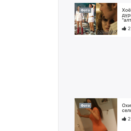
Хоё
Фото
дүр
"ал
2
Охи
Фото
сел
2