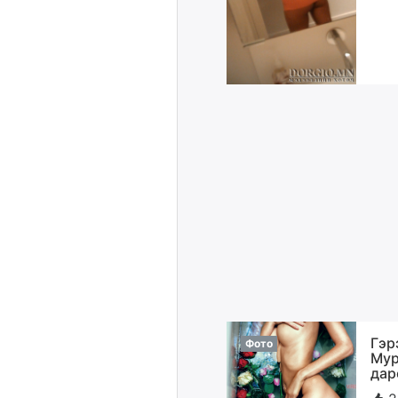
Гэр
Фото
Мур
дар