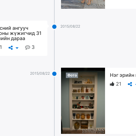
2015/08/22
сний ангууч
оны жүжигчид 31
ийн дараа
1
3
2015/08/22
Нэг эрийн
Фото
21