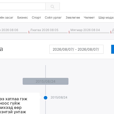
ийн засаг
Бизнес
Спорт
Соёл урлаг
Зөвлөгөө
Чөлөөт
Шар мэдэ
 2026 08 06
Лхагва 2026 08 05
Мягмар 2026 08 04
Д
а
2015/08/24
2015/08/24
ээ хатлаа гэж
ноос гүйж
чихээд өөр
хэнтэй унтаж