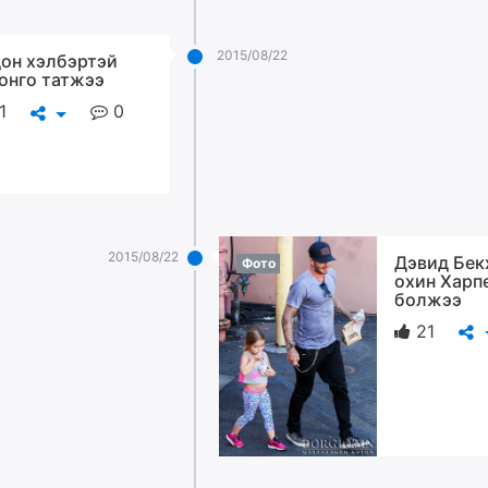
2015/08/22
он хэлбэртэй
онго татжээ
1
0
2015/08/22
Дэвид Бе
Фото
охин Харп
болжээ
21