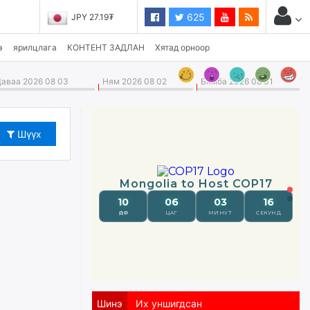
625
JPY 27.19₮
э
ярилцлага
КОНТЕНТ ЗАДЛАН
Хятад орноор
аваа 2026 08 03
Ням 2026 08 02
Бямба 2026 08 01
Шүүх
Шинэ
Их уншигдсан