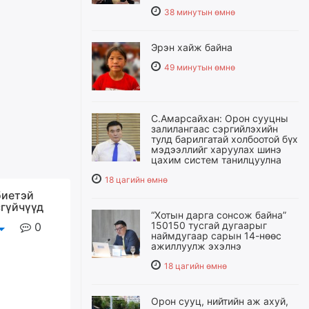
38 минутын өмнө
Эрэн хайж байна
49 минутын өмнө
С.Амарсайхан: Орон сууцны
залилангаас сэргийлэхийн
тулд барилгатай холбоотой бүх
мэдээллийг харуулах шинэ
цахим систем танилцуулна
18 цагийн өмнө
биетэй
сгүйчүүд
“Хотын дарга сонсож байна”
150150 тусгай дугаарыг
0
наймдугаар сарын 14-нөөс
ажиллуулж эхэлнэ
18 цагийн өмнө
Орон сууц, нийтийн аж ахуй,