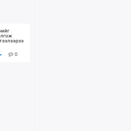
ирнэ гэж итгэж хүлээсээр
долоон сарын хугацаа
өнгөрлөө
өчигдѳр
нийг
Барилгын салбарын 100
олгож
жилийн ойд зориулсан
үтээлээрээ
наадмыг хойшлуулав
э
өчигдѳр
0
Монгол Улсад 162 вагон - 9720
тонн АИ-92 орж иржээ
өчигдѳр
Jade Gas: 1.1 тэрбум австрали
долларын санхүүжилтийн
эцсийн гэрээг есдүгээр сард
байгуулбал Тавантолгойн
метан хийн үйлдвэрлэлийн
өрөмдлөгийг 2027 онд эхлүүлнэ
өчигдѳр