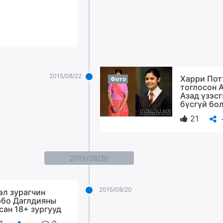
2015/08/22
Харри Пот
Фото
тоглосон 
Азад үзэс
бүсгүй бо
21
2015/08/20
2015/08/20
эл зурагчин
бо Даглдияны
сан 18+ зургууд