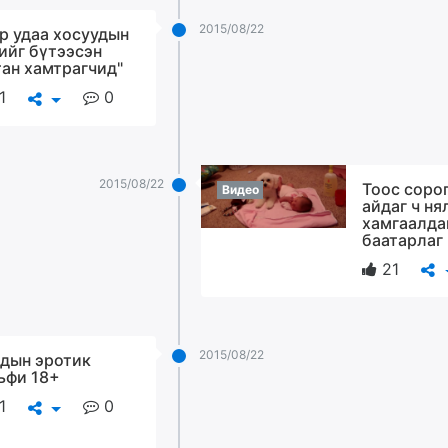
2015/08/22
р удаа хосуудын
ийг бүтээсэн
тан хамтрагчид"
1
0
2015/08/22
Тоос соро
Видео
айдаг ч ня
хамгаалда
баатарлаг
21
2015/08/22
дын эротик
ьфи 18+
1
0