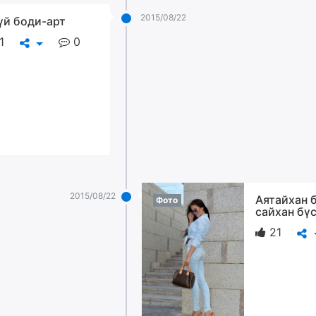
2015/08/22
үй боди-арт
1
0
2015/08/22
Аятайхан 
Фото
сайхан бү
21