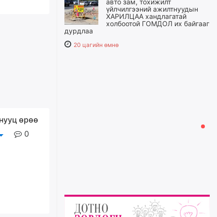
авто зам, тохижилт
үйлчилгээний ажилтнуудын
ХАРИЛЦАА хандлагатай
холбоотой ГОМДОЛ их байгааг
дурдлаа
20 цагийн өмнө
Бариста хийх нь залуусын
дунд яагаад трэнд болов
21 цагийн өмнө
 нууц өрөө
Өмгөөлөгч Б.Оюунбилэг:
"Урьхан" Б.Чинбат гэж хүн
0
бизнес хамтрагчаа гүтгэж
хууль хяналтын байгууллагаар
шалгуулж, торны цаана
суулгана гэх мэтээр дарамталдаг
22 цагийн өмнө
Д.Амарбаясгалан:
Шатахууныхаа 97 хувийг нэг
улсаас авдаг хараат байдлаа
зогсоож, Арабын орнуудаас