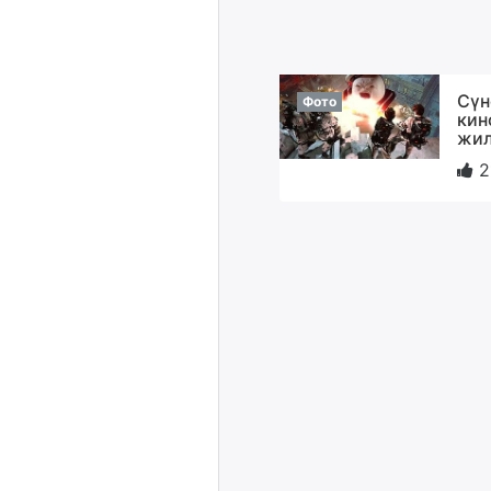
Сүн
Фото
кин
жил
2