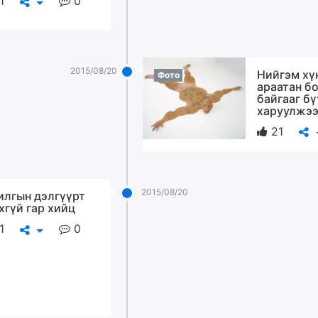
1
0
2015/08/20
Нийгэм хү
Фото
араатан б
байгааг б
харуулжэ
21
2015/08/20
илгын дэлгүүрт
хгүй гар хийц
1
0