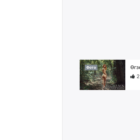
Өгз
Фото
2