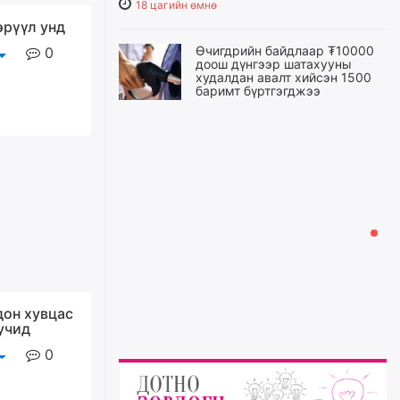
18 цагийн өмнө
эрүүл унд
Өчигдрийн байдлаар ₮10000
0
доош дүнгээр шатахууны
худалдан авалт хийсэн 1500
баримт бүртгэгджээ
19 цагийн өмнө
Шатахуун олголтыг 50,000
төгрөгөөр хязгаарласныг
нэмэгдүүлж 100,000 төгрөгт
хүргэхээр судалж байгаа
19 цагийн өмнө
Ц.Сандаг-Очир: COP17 ба
COP31 хурлын уялдаа нь
Риогийн гурван конвенцын
дон хувцас
нэгдсэн хэрэгжилтийг ахиулах
учид
чухал алхам болно
0
20 цагийн өмнө
Замын хөдөлгөөнд оролцож