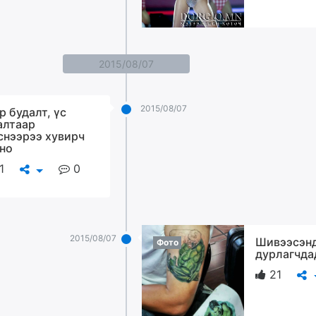
2015/08/07
2015/08/07
р будалт, үс
алтаар
снээрээ хувирч
но
1
0
2015/08/07
Шивээсэн
Фото
дурлагчда
21