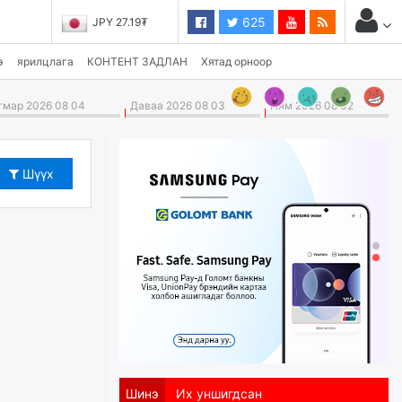
625
JPY 27.19₮
э
ярилцлага
КОНТЕНТ ЗАДЛАН
Хятад орноор
мар 2026 08 04
Даваа 2026 08 03
Ням 2026 08 02
Шүүх
Шинэ
Их уншигдсан