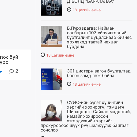
Д.БОЛД "БАЯРЛАЛАА"
18 цагийн өмнө
Б.Пүрэвдагва: Найман
салбарын 103 үйлчилгээний
бүртгэлийг цуцалснаар бизнес
эрхлэхэд таатай нөхцөл
бүрдэнэ
18 цагийн өмнө
дэж буй
үрс
2
301 цистерн вагон буулгалтад
болон замд явж байна
18 цагийн өмнө
СУИС-ийн бүлэг хүчингийн
хэргийн хохирогч, тэмцэгч
Шинэцэцэг: Сайхан мэдээтэй,
намайг хохироосон
этгээдүүдийн хэргийг
прокуророос шүүх рүү шилжүүлж байгааг
сонслоо