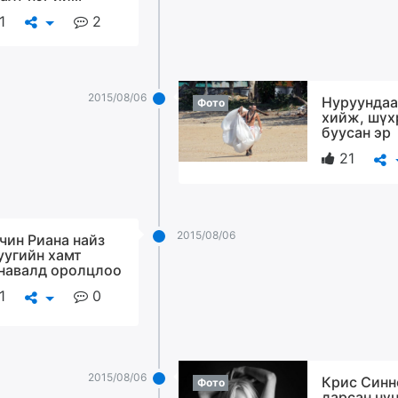
1
2
2015/08/06
Нуруундаа
Фото
хийж, шүх
буусан эр
21
2015/08/06
чин Риана найз
уугийн хамт
навалд оролцлоо
1
0
2015/08/06
Крис Синн
Фото
дарсан нү