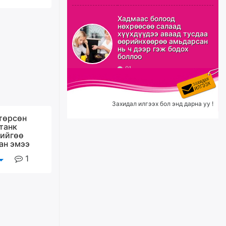
Эрэн хайж байна
Хадмаас болоод
нөхрөөсөө салаад
21 цагийн өмнө
хүүхдүүдээ аваад тусдаа
өөрийнхөөрөө амьдарсан
нь ч дээр гэж бодох
боллоо
91
С.Амарсайхан: Орон сууцны
залилангаас сэргийлэхийн
тулд барилгатай холбоотой бүх
мэдээллийг харуулах шинэ
цахим систем танилцуулна
Захидал илгээх бол энд дарна уу !
өчигдѳр
 төрсөн
танк
ийгөө
“Хотын дарга сонсож байна”
ан эмээ
150150 тусгай дугаарыг
наймдугаар сарын 14-нөөс
1
ажиллуулж эхэлнэ
өчигдѳр
Орон сууц, нийтийн аж ахуй,
авто зам, тохижилт
үйлчилгээний ажилтнуудын