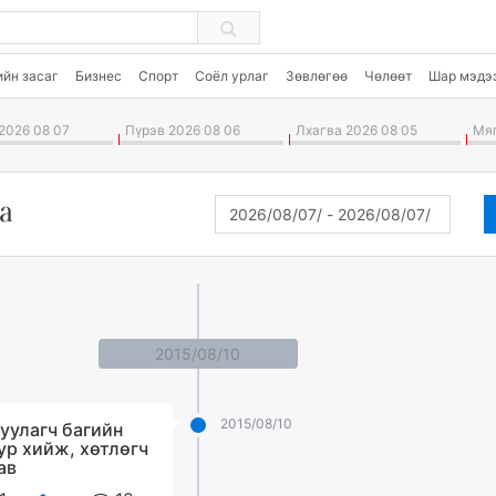
ийн засаг
Бизнес
Спорт
Соёл урлаг
Зөвлөгөө
Чөлөөт
Шар мэдэ
2026 08 07
Пүрэв 2026 08 06
Лхагва 2026 08 05
Мяг
а
2015/08/10
2015/08/10
уулагч багийн
ур хийж, хөтлөгч
ав