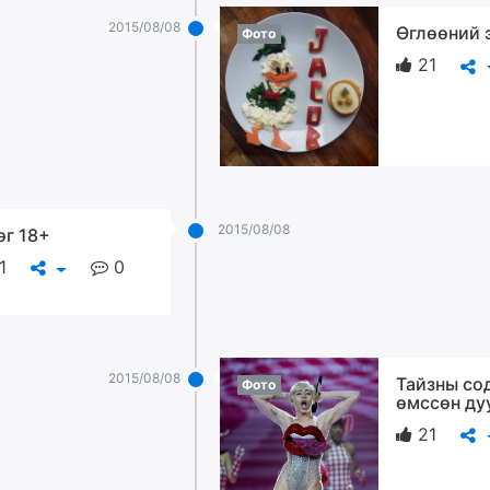
2015/08/08
Өглөөний 
Фото
21
2015/08/08
өг 18+
1
0
2015/08/08
Тайзны со
Фото
өмссөн ду
21