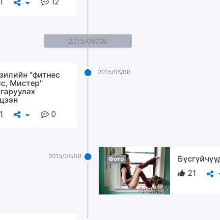
1
12
2015/08/08
2015/08/08
зилийн "фитнес
с, Мистер"
гаруулах
цээн
1
0
2015/08/08
Бүсгүйчүү
Фото
21