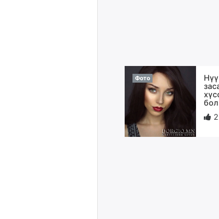
Нүү
Фото
зас
хүс
бол
2