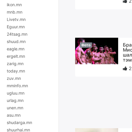
2
ikon.mn
mnb.mn
Livetv.mn
Eguur.mn
24tsag.mn
shuud.mn
Бра
Фото
eagle.mn
Мис
шал
ergelt.mn
тэм
zarig.mn
2
today.mn
zuv.mn
mminfo.mn
ugluu.mn
urlag.mn
unen.mn
asu.mn
shudarga.mn
shuurhai.mn