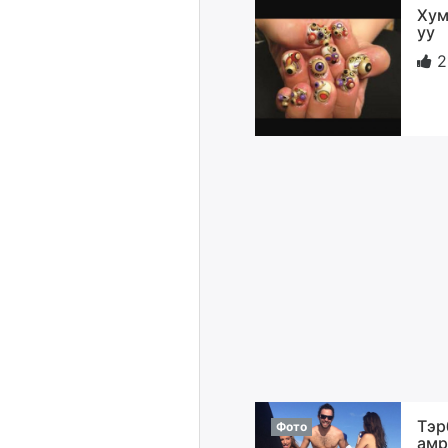
Хум
уу
2
Тэр
Фото
амр