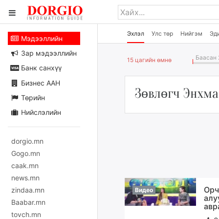
Эхлэл
Улс төр
Нийгэм
Эд
Мэдээллийн
Зар мэдээллийн
Баасан 
15 цагийн өмнө
Банк санхүү
Бизнес ААН
Зөвлөгч Энхма
Төрийн
Нийслэлийн
dorgio.mn
Gogo.mn
caak.mn
news.mn
Орч
zindaa.mn
Видео
алу
Baabar.mn
авр
tovch.mn