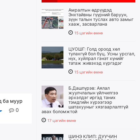
Амралтын өдрүүдэд
Энхтайвны гүүрний баруун,
зүүн талын туслах авто замыг
хааж, засварлана
15 цагийн өмнө
ЦУОШГ: Голд ороод хөл
тулахгүй бол буц. Усны урсгал,
нүх, хуйлрал гэнэт хүнийг
татаж живэхэд хүргэдэг
15 цагийн өмнө
Б.Дашпүрэв: Аялал
жуулчлалын үйлчилгээ
эрхэлдэг иргэд таних
д ба муур
тэмдгийн хүрээгээр
шатахууныг хязгаарлалтгүй
0
авах боломжтой
17 цагийн өмнө
ШИНЭ КЛИП: ДУУЧИН