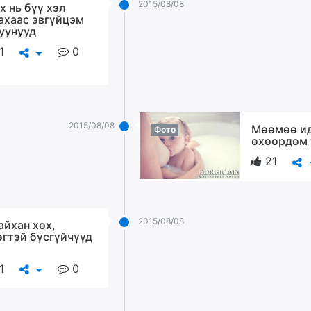
2015/08/08
х нь бүү хэл
ахаас эвгүйцэм
уунууд
1
0
2015/08/08
Мөөмөө и
Фото
өхөөрдөм 
21
2015/08/08
айхан хөх,
өгтэй бүсгүйчүүд
1
0