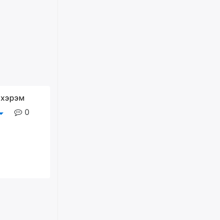
ХАРИЛЦАА хандлагатай
холбоотой ГОМДОЛ их байгааг
дурдлаа
өчигдѳр
Бариста хийх нь залуусын
дунд яагаад трэнд болов
өчигдѳр
 хэрэм
Өмгөөлөгч Б.Оюунбилэг:
0
"Урьхан" Б.Чинбат гэж хүн
бизнес хамтрагчаа гүтгэж
хууль хяналтын байгууллагаар
шалгуулж, торны цаана
суулгана гэх мэтээр дарамталдаг
өчигдѳр
Д.Амарбаясгалан:
Шатахууныхаа 97 хувийг нэг
улсаас авдаг хараат байдлаа
зогсоож, Арабын орнуудаас
нийлүүлэх ажлыг сэргээх
ёстой