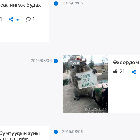
2015/08/06
саа ингэж будах
1
1
2015/08/06
Өхөөрдөм
Фото
21
2015/08/06
бумтуудын зуны
алт нэг ийм