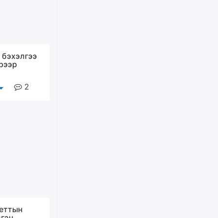
өчигдѳр
Худалдагч Н.Амарзаяа:
Дэлгүүрийн 32 хуудастай
өрийн дэвтэр долоо хоногт л
 бэхэлгээ
дүүрдэг
рээр
өчигдѳр
2
АИ-92 шатахууны нийлүүлэлт
тасралтгүй үргэлжилж байна
өчигдѳр
I ангийн цахим бүртгэл энэ
сарын 17-ноос эхэлнэ
өчигдѳр
Үндсэн хууль зөрчсөн
Х.Булгантуяа, үндэсний эв
еттын
нэгдэлд харшилсан
цгэн