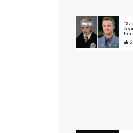
"Ха
Фото
жүж
бол
2