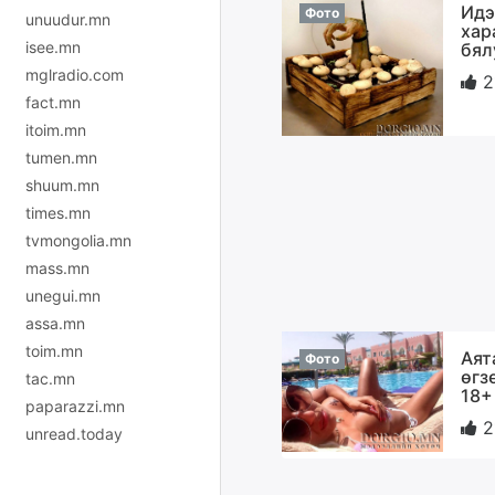
Идэ
Фото
unuudur.mn
хар
isee.mn
бял
mglradio.com
2
fact.mn
itoim.mn
tumen.mn
shuum.mn
times.mn
tvmongolia.mn
mass.mn
unegui.mn
assa.mn
toim.mn
Аят
Фото
өгз
tac.mn
18+
paparazzi.mn
2
unread.today