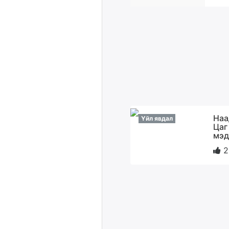
Наа
Үйл явдал
Цаг
мэд
2