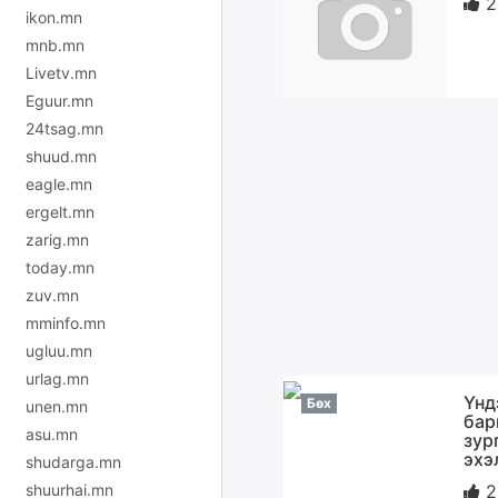
2
ikon.mn
mnb.mn
Livetv.mn
Eguur.mn
24tsag.mn
shuud.mn
eagle.mn
ergelt.mn
zarig.mn
today.mn
zuv.mn
mminfo.mn
ugluu.mn
urlag.mn
Үнд
Бөх
unen.mn
бар
asu.mn
зур
эхэ
shudarga.mn
2
shuurhai.mn