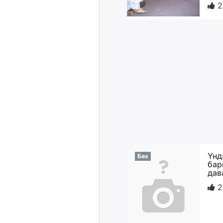
2
Үнд
Бөх
бар
дав
2