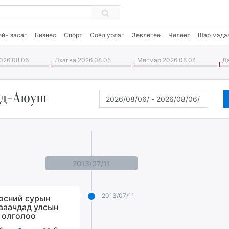
ийн засаг
Бизнес
Спорт
Соёл урлаг
Зөвлөгөө
Чөлөөт
Шар мэдэ
026 08 06
Лхагва 2026 08 05
Мягмар 2026 08 04
Да
нд-Аюуш
2013/07/11
2013/07/11
эсний сурын
ваачдад улсын
 олголоо