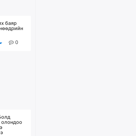
наадмыг хойшлуулав
өчигдѳр
их баяр
Монгол Улсад 162 вагон - 9720
өнөөдрийн
тонн АИ-92 орж иржээ
өчигдѳр
0
Jade Gas: 1.1 тэрбум австрали
долларын санхүүжилтийн
эцсийн гэрээг есдүгээр сард
байгуулбал Тавантолгойн
метан хийн үйлдвэрлэлийн
өрөмдлөгийг 2027 онд эхлүүлнэ
өчигдѳр
Ханын материалд эхний
ээлжийн 6 блок орон сууцны
барилга угсралтын ажил
үргэлжилж байна
Болд
 олондоо
өчигдѳр
э
ээ