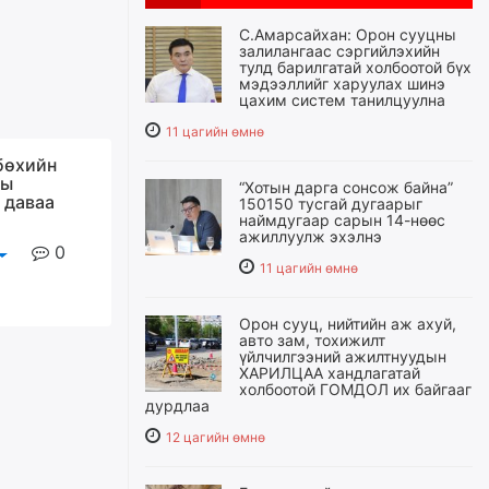
С.Амарсайхан: Орон сууцны
залилангаас сэргийлэхийн
тулд барилгатай холбоотой бүх
мэдээллийг харуулах шинэ
цахим систем танилцуулна
11 цагийн өмнө
бөхийн
ны
“Хотын дарга сонсож байна”
 даваа
150150 тусгай дугаарыг
наймдугаар сарын 14-нөөс
ажиллуулж эхэлнэ
0
11 цагийн өмнө
Орон сууц, нийтийн аж ахуй,
авто зам, тохижилт
үйлчилгээний ажилтнуудын
ХАРИЛЦАА хандлагатай
холбоотой ГОМДОЛ их байгааг
дурдлаа
12 цагийн өмнө