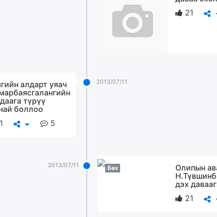
21
2013/07/11
гийн алдарт уяач
марбаясгалангийн
 даага түрүү
най боллоо
1
5
2013/07/11
Олипын ав
Бөх
Н.Түвшинб
дэх давааг
21