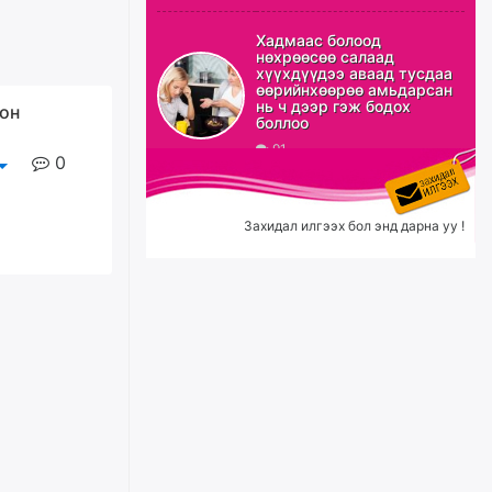
ХЗДХ-ын сайд С.Амарсайхан:
Авлигаар авсан хөрөнгийг
Хадмаас болоод
хурааж, нийгмийн сайн
нөхрөөсөө салаад
сайхны хөгжилд зориулах
хүүхдүүдээ аваад тусдаа
бөгөөд үүнийг хэд хэдэн эрх
өөрийнхөөрөө амьдарсан
бүхий байгууллагаас санал авна
нь ч дээр гэж бодох
он
боллоо
өчигдѳр
91
0
Шатахууныг олдож байгаа
газраас нь л авч байна. Үнэ
тарифаас илүү хангамж дээр
Захидал илгээх бол энд дарна уу !
анхаарч байна
өчигдѳр
Ц.Будханд: Дүүгээ гараад
ирнэ гэж итгэж хүлээсээр
долоон сарын хугацаа
өнгөрлөө
өчигдѳр
Барилгын салбарын 100
жилийн ойд зориулсан