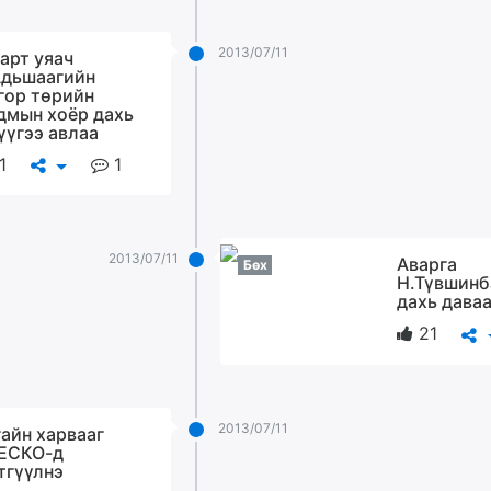
2013/07/11
арт уяач
дьшаагийн
гор төрийн
дмын хоёр дахь
үүгээ авлаа
1
1
2013/07/11
Аварга
Бөх
Н.Түвшинб
дахь даваа
21
2013/07/11
айн харвааг
ЕСКО-д
тгүүлнэ