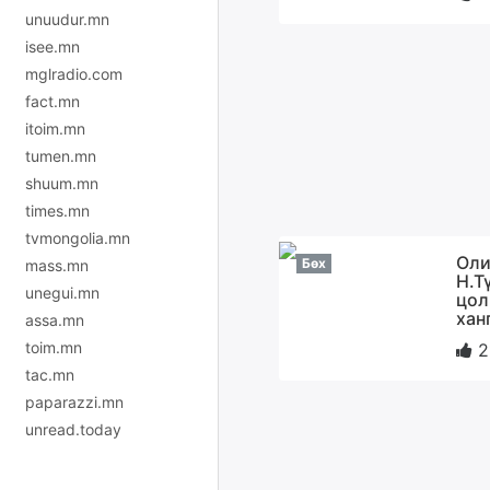
unuudur.mn
isee.mn
mglradio.com
fact.mn
itoim.mn
tumen.mn
shuum.mn
times.mn
tvmongolia.mn
Оли
Бөх
mass.mn
Н.Т
unegui.mn
цол
хан
assa.mn
toim.mn
2
tac.mn
paparazzi.mn
unread.today