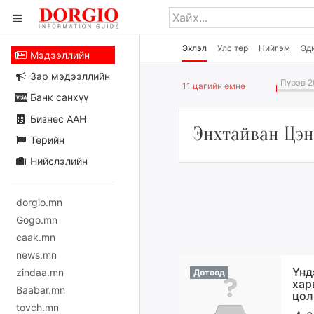
Эхлэл
Улс төр
Нийгэм
Эд
Мэдээллийн
Зар мэдээллийн
Пүрэв 2
11 цагийн өмнө
Банк санхүү
Бизнес ААН
Энхтайван Цэ
Төрийн
Нийслэлийн
dorgio.mn
Gogo.mn
caak.mn
news.mn
Үнд
zindaa.mn
Дотоод
хар
Baabar.mn
цол
tovch.mn