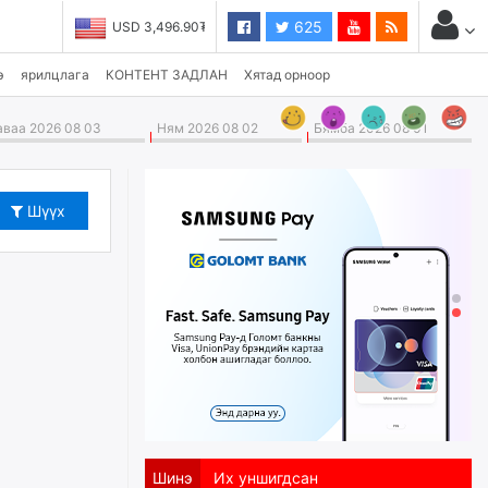
625
USD 3,496.90₮
э
ярилцлага
КОНТЕНТ ЗАДЛАН
Хятад орноор
ваа 2026 08 03
Ням 2026 08 02
Бямба 2026 08 01
Шүүх
Шинэ
Их уншигдсан