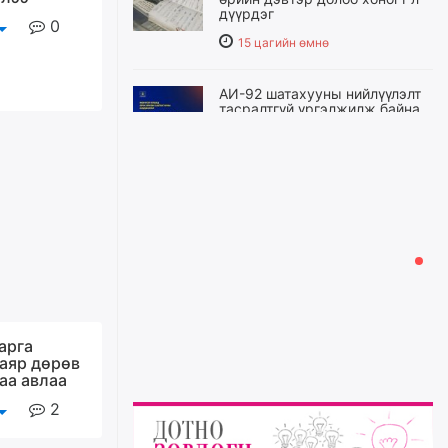
дүүрдэг
0
15 цагийн өмнө
АИ-92 шатахууны нийлүүлэлт
тасралтгүй үргэлжилж байна
15 цагийн өмнө
I ангийн цахим бүртгэл энэ
сарын 17-ноос эхэлнэ
16 цагийн өмнө
Үндсэн хууль зөрчсөн
Х.Булгантуяа, үндэсний эв
нэгдэлд харшилсан
арга
М.Нарантуяа-Нара нарт хэзээ
хариуцлага тооцох вэ?
аяр дөрөв
аа авлаа
16 цагийн өмнө
2
Нефть импортлогч компаниуд