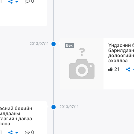
1
0
2013/07/11
Үндэсний 
Бөх
барилдаа
долоогийн
эхэллээ
21
2013/07/11
эсний бөхийн
илдааны
гаагийн даваа
ллээ
1
0