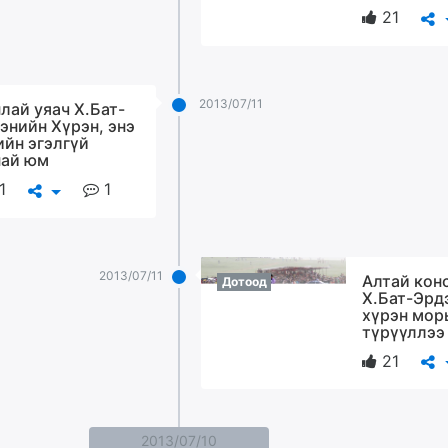
21
2013/07/11
лай уяач Х.Бат-
энийн Хүрэн, энэ
ийн эгэлгүй
ай юм
1
1
2013/07/11
Алтай кон
Дотоод
Х.Бат-Эрд
хүрэн мор
түрүүллээ
21
2013/07/10