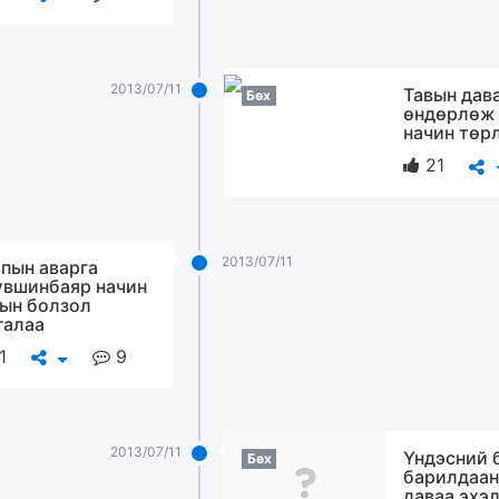
2013/07/11
Тавын дав
Бөх
өндөрлөж 
начин төр
21
2013/07/11
пын аварга
үвшинбаяр начин
ын болзол
галаа
1
9
2013/07/11
Үндэсний 
Бөх
барилдаан
даваа эхэ