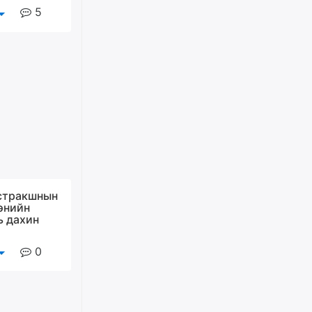
Цагдаагийн дэд хурандаа
5
Д.Будзаан: Хүүхдийн эсрэг
бэлгийн хүчирхийлэл үйлдвэл
бүх насаар нь хорих ял
оногдуулах хуулийн
зохицуулалттай
өчигдѳр
“Аяллын газрын зураг”-ийн
хэвлэмэл хувилбарыг Голомт
банкны салбараас үнэ
төлбөргүй авах боломжтой
өчигдѳр
стракшнын
ЕБС-ийн захирлын үүргийг түр
энийн
орлон гүйцэтгэгч
ь дахин
манаачтайгаа бүлэглэн
эзэмшлийнх нь дансаар заал,
зогсоолын төлбөр ₮121.5
0
саяыг авчээ
өчигдѳр