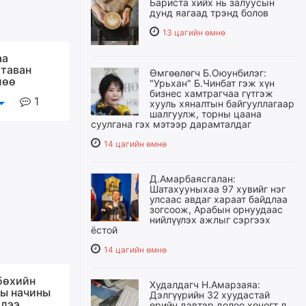
Бариста хийх нь залуусын
дунд яагаад трэнд болов
13 цагийн өмнө
аа
таван
Өмгөөлөгч Б.Оюунбилэг:
лөө
"Урьхан" Б.Чинбат гэж хүн
бизнес хамтрагчаа гүтгэж
1
хууль хяналтын байгууллагаар
шалгуулж, торны цаана
суулгана гэх мэтээр дарамталдаг
14 цагийн өмнө
Д.Амарбаясгалан:
Шатахууныхаа 97 хувийг нэг
улсаас авдаг хараат байдлаа
зогсоож, Арабын орнуудаас
нийлүүлэх ажлыг сэргээх
ёстой
14 цагийн өмнө
бөхийн
Худалдагч Н.Амарзаяа:
ы начины
Дэлгүүрийн 32 хуудастай
ллээ
өрийн дэвтэр долоо хоногт л