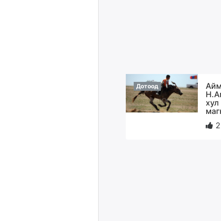
Айм
Дотоод
Н.А
хул
маг
2