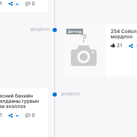
1
0
2013/07/11
254 Соёол
Дотоод
мордлоо
21
2013/07/11
эсний бөхийн
илдааны гурвын
аа эхэллээ
1
0