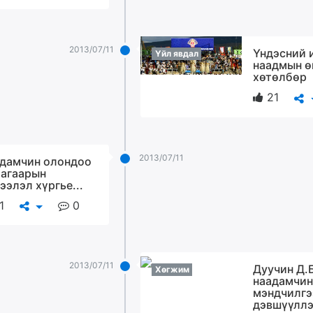
2013/07/11
Үндэсний 
Үйл явдал
наадмын 
хөтөлбөр
21
2013/07/11
дамчин олондоо
 агаарын
ээлэл хүргье...
1
0
2013/07/11
Дуучин Д.
Хөгжим
наадамчин
мэндчилгэ
дэвшүүлл