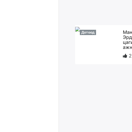
Ман
Дотоод
Эрд
цаг
ажн
2