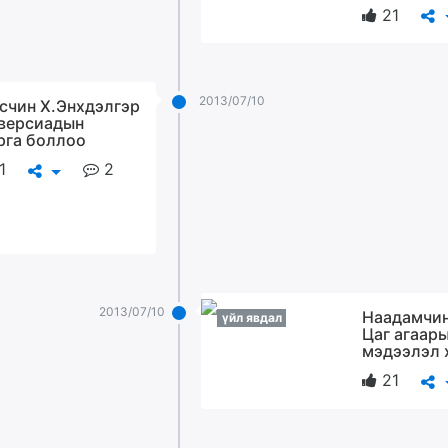
21
2013/07/10
счин Х.Энхдэлгэр
версиадын
рга боллоо
1
2
2013/07/10
Наадамчи
үйл явдал
Цаг агаар
мэдээлэл х
21