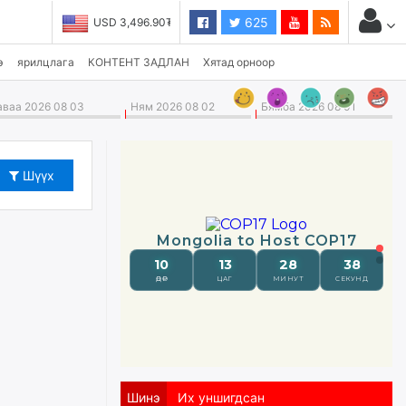
625
USD 3,496.90₮
э
ярилцлага
КОНТЕНТ ЗАДЛАН
Хятад орноор
ваа 2026 08 03
Ням 2026 08 02
Бямба 2026 08 01
Шүүх
Шинэ
Их уншигдсан