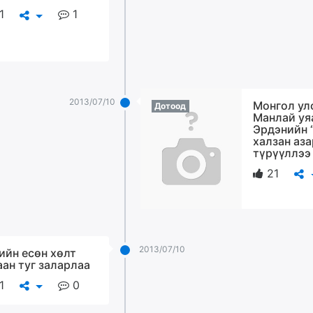
1
1
2013/07/10
Монгол ул
Дотоод
Манлай уя
Эрдэнийн 
халзан аза
түрүүллээ
21
2013/07/10
ийн есөн хөлт
аан туг заларлаа
1
0