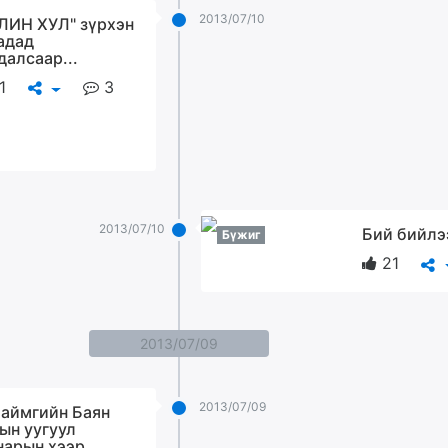
2013/07/10
ЛИН ХУЛ" зүрхэн
адад
далсаар...
1
3
2013/07/10
Бий бийлэ
Бүжиг
21
2013/07/09
2013/07/09
 аймгийн Баян
ын уугуул
нарын хээр