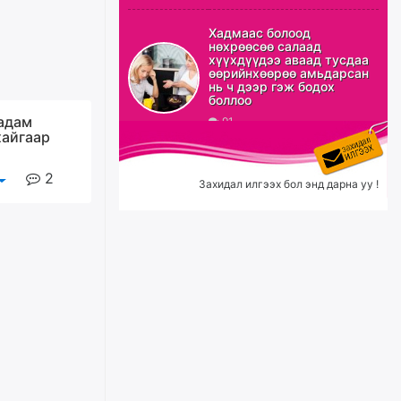
ХЗДХ-ын сайд С.Амарсайхан:
Авлигаар авсан хөрөнгийг
Хадмаас болоод
хурааж, нийгмийн сайн
нөхрөөсөө салаад
сайхны хөгжилд зориулах
хүүхдүүдээ аваад тусдаа
бөгөөд үүнийг хэд хэдэн эрх
өөрийнхөөрөө амьдарсан
бүхий байгууллагаас санал авна
нь ч дээр гэж бодох
боллоо
өчигдѳр
адам
91
хайгаар
Шатахууныг олдож байгаа
газраас нь л авч байна. Үнэ
2
тарифаас илүү хангамж дээр
Захидал илгээх бол энд дарна уу !
анхаарч байна
өчигдѳр
Ц.Будханд: Дүүгээ гараад
ирнэ гэж итгэж хүлээсээр
долоон сарын хугацаа
өнгөрлөө
өчигдѳр
Барилгын салбарын 100
жилийн ойд зориулсан