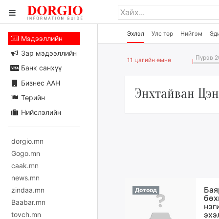
Эхлэл
Улс төр
Нийгэм
Эд
Мэдээллийн
Зар мэдээллийн
Пүрэв 2
11 цагийн өмнө
Банк санхүү
Бизнес ААН
Энхтайван Цэ
Төрийн
Нийслэлийн
dorgio.mn
Gogo.mn
caak.mn
news.mn
Бая
zindaa.mn
Дотоод
бөх
Baabar.mn
нэг
эхэ
tovch.mn