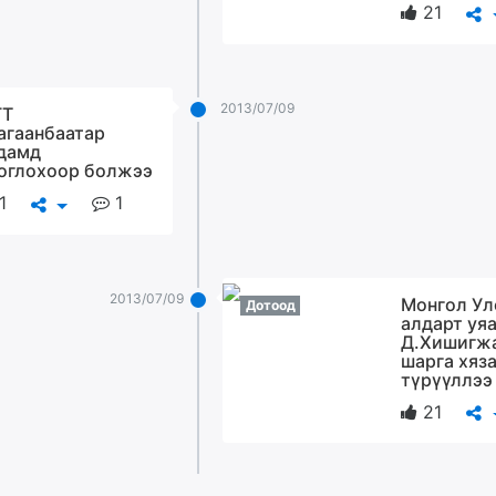
21
2013/07/09
ГТ
агаанбаатар
дамд
оглохоор болжээ
1
1
2013/07/09
Монгол Ул
Дотоод
алдарт уя
Д.Хишигж
шарга хяз
түрүүллээ
21