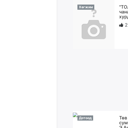
"ТО
Хөгжим
чан
хур
2
Төв
Дотоод
сум
Э.А