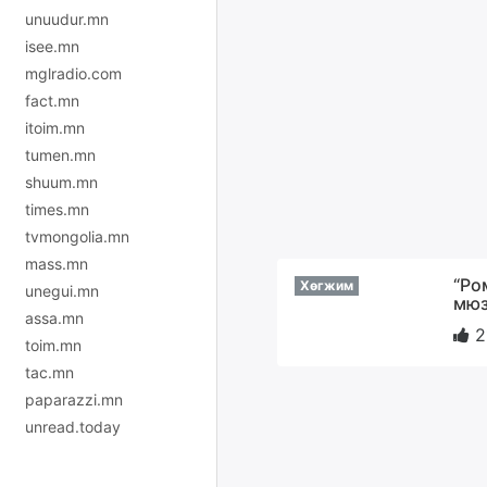
unuudur.mn
isee.mn
mglradio.com
fact.mn
itoim.mn
tumen.mn
shuum.mn
times.mn
tvmongolia.mn
mass.mn
“Ро
Хөгжим
unegui.mn
мюз
assa.mn
2
toim.mn
tac.mn
paparazzi.mn
unread.today