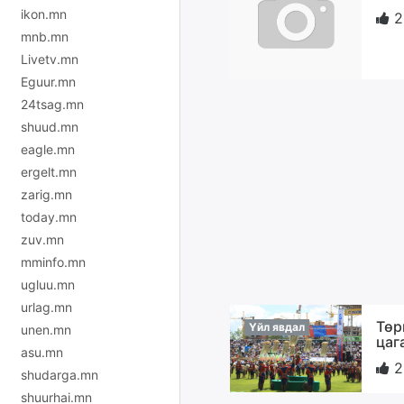
ikon.mn
2
mnb.mn
Livetv.mn
Eguur.mn
24tsag.mn
shuud.mn
eagle.mn
ergelt.mn
zarig.mn
today.mn
zuv.mn
mminfo.mn
ugluu.mn
urlag.mn
Төр
Үйл явдал
unen.mn
цаг
asu.mn
2
shudarga.mn
shuurhai.mn