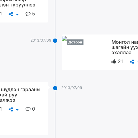
лэн түрүүллээ
1
5
2013/07/09
Монгол на
Дотоод
шагайн уу
эхэллээ
21
2013/07/09
 шүдлэн гарааны
хай руу
өлжээ
1
0