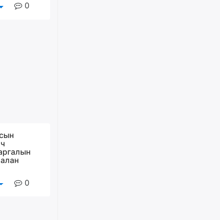
0
Цагдаагийн дэд хурандаа
Д.Будзаан: Хүүхдийн эсрэг
бэлгийн хүчирхийлэл үйлдвэл
бүх насаар нь хорих ял
оногдуулах хуулийн
зохицуулалттай
өчигдѳр
“Аяллын газрын зураг”-ийн
хэвлэмэл хувилбарыг Голомт
банкны салбараас үнэ
төлбөргүй авах боломжтой
өчигдѳр
сын
ач
ЕБС-ийн захирлын үүргийг түр
аргалын
орлон гүйцэтгэгч
аалан
манаачтайгаа бүлэглэн
эзэмшлийнх нь дансаар заал,
зогсоолын төлбөр ₮121.5
0
саяыг авчээ
өчигдѳр