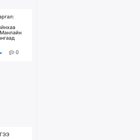
наадмыг хойшлуулав
өчигдѳр
ргал:
Монгол Улсад 162 вагон - 9720
ийнхаа
тонн АИ-92 орж иржээ
 Манлайн
ангаад
өчигдѳр
0
Jade Gas: 1.1 тэрбум австрали
долларын санхүүжилтийн
эцсийн гэрээг есдүгээр сард
байгуулбал Тавантолгойн
метан хийн үйлдвэрлэлийн
өрөмдлөгийг 2027 онд эхлүүлнэ
өчигдѳр
Ханын материалд эхний
ээлжийн 6 блок орон сууцны
барилга угсралтын ажил
үргэлжилж байна
өчигдѳр
ГЭЭ