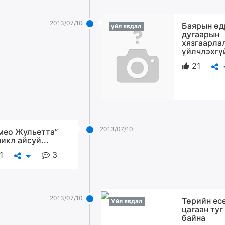
2013/07/10
Баярын өд
үйл явдал
дугаарын
хязгаарла
үйлчлэхгү
21
2013/07/10
мео Жульетта”
икл айсуй...
1
3
2013/07/10
Төрийн ес
Үйл явдал
цагаан туг
байна