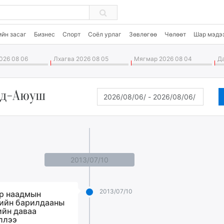
ийн засаг
Бизнес
Спорт
Соёл урлаг
Зөвлөгөө
Чөлөөт
Шар мэдэ
026 08 06
Лхагва 2026 08 05
Мягмар 2026 08 04
Да
нд-Аюуш
2013/07/10
2013/07/10
р наадмын
ийн барилдааны
ийн даваа
ллээ