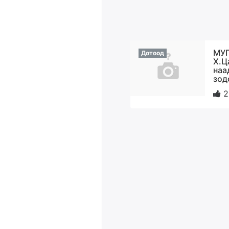
МУ
Дотоод
Х.Ц
наа
зод
2