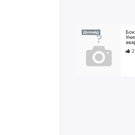
Бок
Дэлхийд
Уни
ава
2