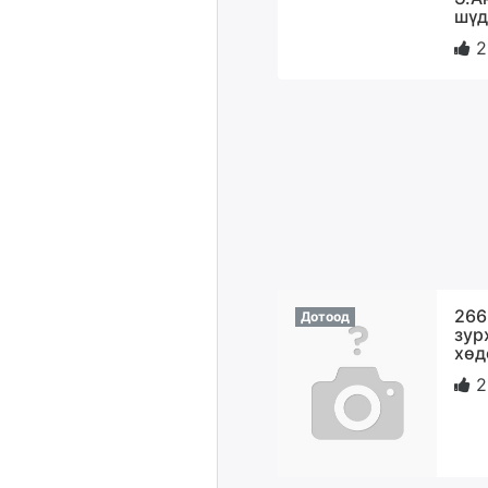
шүд
2
266
Дотоод
зур
хөд
2