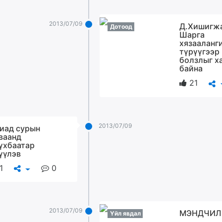
2013/07/09
Д.Хишигжа
Дотоод
Шарга
хязааланг
түрүүгээр
болзлыг х
байна
21
2013/07/09
иад сурын
ваанд
үхбаатар
үүлэв
1
0
2013/07/09
МЭНДЧИЛ
Үйл явдал