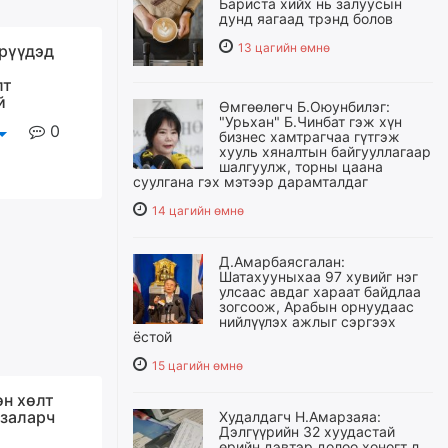
Бариста хийх нь залуусын
дунд яагаад трэнд болов
13 цагийн өмнө
рүүдэд
лт
й
Өмгөөлөгч Б.Оюунбилэг:
"Урьхан" Б.Чинбат гэж хүн
0
бизнес хамтрагчаа гүтгэж
хууль хяналтын байгууллагаар
шалгуулж, торны цаана
суулгана гэх мэтээр дарамталдаг
14 цагийн өмнө
Д.Амарбаясгалан:
Шатахууныхаа 97 хувийг нэг
улсаас авдаг хараат байдлаа
зогсоож, Арабын орнуудаас
нийлүүлэх ажлыг сэргээх
ёстой
15 цагийн өмнө
өн хөлт
 заларч
Худалдагч Н.Амарзаяа:
Дэлгүүрийн 32 хуудастай
өрийн дэвтэр долоо хоногт л