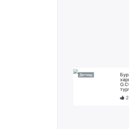
Бур
Дотоод
хар
О.С
түр
2