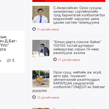
С.Амарсайхан: Орон сууцны
залилангаас сэргийлэхийн
тулд барилгатай холбоотой бүх
мэдээллийг харуулах шинэ
цахим систем танилцуулна
11 цагийн өмнө
сын
ач Д.Бат-
“Хотын дарга сонсож байна”
“Улс”
150150 тусгай дугаарыг
рга
наймдугаар сарын 14-нөөс
ажиллуулж эхэлнэ
5
11 цагийн өмнө
Орон сууц, нийтийн аж ахуй,
авто зам, тохижилт
үйлчилгээний ажилтнуудын
ХАРИЛЦАА хандлагатай
холбоотой ГОМДОЛ их байгааг
дурдлаа
12 цагийн өмнө