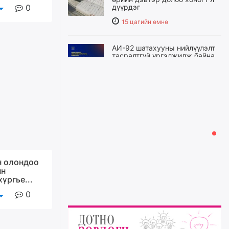
0
дүүрдэг
15 цагийн өмнө
АИ-92 шатахууны нийлүүлэлт
тасралтгүй үргэлжилж байна
15 цагийн өмнө
I ангийн цахим бүртгэл энэ
сарын 17-ноос эхэлнэ
16 цагийн өмнө
Үндсэн хууль зөрчсөн
Х.Булгантуяа, үндэсний эв
н олондоо
нэгдэлд харшилсан
ын
М.Нарантуяа-Нара нарт хэзээ
үргье...
хариуцлага тооцох вэ?
0
16 цагийн өмнө
Нефть импортлогч компаниуд