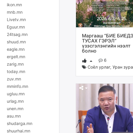
ikon.mn
mnb.mn
Livetv.mn
Eguur.mn
24tsag.mn
Маргааш “БИЕ БИЕД
ТУСАХ ГЭРЭЛ”
shuud.mn
үзэсгэлэнгийн нээлт
eagle.mn
болно
ergelt.mn
6
zarig.mn
Соёл урлаг
,
Уран зура
today.mn
zuv.mn
mminfo.mn
ugluu.mn
urlag.mn
unen.mn
asu.mn
shudarga.mn
shuurhai.mn