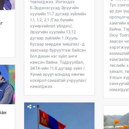
товлогджээ. Ингэхдээ
Тус сонг
Б.Эрдэнэсүхэд Эрүүгийн
үр дүн үн
хуулийн 11.7 дугаар зүйлийн
оролцогч
1.1, 1.2, 2.1 /Гэр бүлийн
йг
хамгийн ө
хүчирхийлэл үйлдэх/,
г
байна. Т
Эрүүгийн хуулийн 13.12
Оюу Толго
дугаар зүйлийн 1 /Хууль
заасан чи
бусаар мөрдөж мөшгих/ -д
хэрэгжүү
зааснаар буруутгаж байсан
эзэмшлий
бол дахин нэг зүйл анги
хамгаала
нэмсэн байна. Тодруулбал,
төслийн 
ЭХТА-ийн 11.6 дугаар зүйл /
хяналт, т
Хүний эрүүл мэндэд хөнгөн
Улсын хүр
хохирол санаатай учруулах/
санхүүгий
нэмэгджээ.
нэмэгдүү
лан