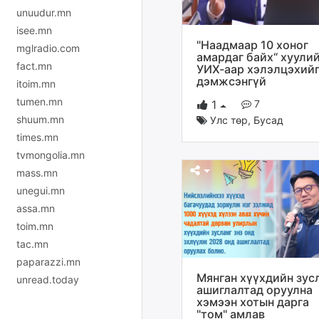
unuudur.mn
isee.mn
"Наадмаар 10 хоног
mglradio.com
амардаг байх“ хуули
fact.mn
УИХ-аар хэлэлцэхий
дэмжсэнгүй
itoim.mn
tumen.mn
7
1
shuum.mn
Улс төр
,
Бусад
times.mn
tvmongolia.mn
mass.mn
unegui.mn
assa.mn
toim.mn
tac.mn
paparazzi.mn
Мянган хүүхдийн зус
unread.today
ашиглалтад оруулна
хэмээн хотын дарга
"том" амлав