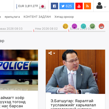
625
JPY 27.19₮
э
ярилцлага
КОНТЕНТ ЗАДЛАН
Хятад орноор
ваа 2026 08 03
Ням 2026 08 02
Бямба 2026 08 01
өр
 аймагт хоёр
Э.Батшугар: Яаралтай
хүүхэд тогонд
тусламжийг харьяалал
 нас барсан