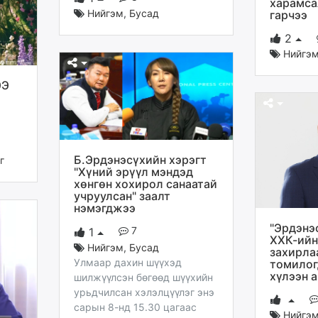
харамса
Нийгэм
,
Бусад
гарчээ
2
Нийгэ
ЭЭ
Б.Эрдэнэсүхийн хэрэгт
г
"Хүний эрүүл мэндэд
хөнгөн хохирол санаатай
учруулсан" заалт
нэмэгджээ
"Эрдэнэ
7
1
ХХК-ийн
Нийгэм
,
Бусад
захирла
Улмаар дахин шүүхэд
томило
хүлээн 
шилжүүлсэн бөгөөд шүүхийн
урьдчилсан хэлэлцүүлэг энэ
сарын 8-нд 15.30 цагаас
Нийгэ