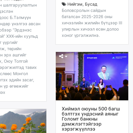
Нийгэм
,
Бусад
он шалгаруулалтын
Боловсролын сайдын
дэслэн
баталсан 2025-2026 оны
доос Б.Тэлмүүн
хичээлийн жилийн бүтцээр III
ндөр үнэлгээ авсан
улирлын хичээл есөн долоо
эрбээр “Эрдэнэс
хоног үргэлжилнэ.
й” ХХК-ийн хуульд
г үүргийг
лж, төрийн
н эрх ашгийг
х, Оюу Толгой
хэрэгжилтэд тавих
өслөөс Монгол
тэх эдийн засаг,
н үр өгөөжийг
лэх
Хиймэл оюуны 500 багш
бэлтгэх үндэсний аяныг
Голомт банкны
дэмжлэгтэйгээр
хэрэгжүүллээ