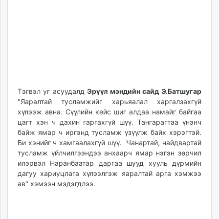
Тэгвэл уг асуудалд
Эрүүл мэндийн сайд Э.Батшугар
"Яаралтай тусламжийг харьяалал харгалзахгүй
хүлээж авна. Сүүлийн кейс шиг алдаа намайг байгаа
цагт хэн ч дахин гаргахгүй шүү. Тангарагтаа үнэнч
байж ямар ч иргэнд тусламж үзүүлж байх хэрэгтэй.
Би хэнийг ч хамгаалахгүй шүү. Чанартай, найдвартай
тусламж үйлчилгээндээ анхаарч ямар нэгэн зөрчил
илэрвэл Наранбаатар даргаа шууд хууль дүрмийн
дагуу хариуцлага хүлээлгэж яаралтай арга хэмжээ
ав" хэмээн мэдэгдлээ.