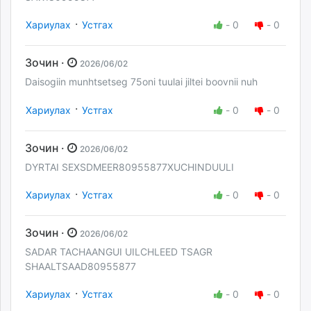
·
Хариулах
Устгах
-
0
-
0
Зочин ·
2026/06/02
Daisogiin munhtsetseg 75oni tuulai jiltei boovnii nuh
·
Хариулах
Устгах
-
0
-
0
Зочин ·
2026/06/02
DYRTAI SEXSDMEER80955877XUCHINDUULI
·
Хариулах
Устгах
-
0
-
0
Зочин ·
2026/06/02
SADAR TACHAANGUI UILCHLEED TSAGR
SHAALTSAAD80955877
·
Хариулах
Устгах
-
0
-
0