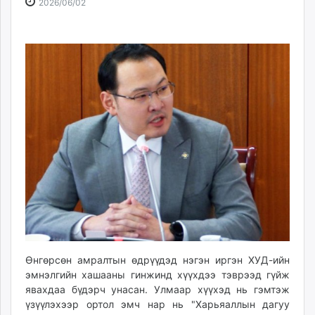
2026-
2026-
2026/06/02
ikon.mn
06-
08-
mnb.mn
02
07
Livetv.mn
16:06:04
23:08:49
Eguur.mn
24tsag.mn
shuud.mn
eagle.mn
ergelt.mn
zarig.mn
today.mn
zuv.mn
mminfo.mn
ugluu.mn
urlag.mn
unen.mn
Өнгөрсөн амралтын өдрүүдэд нэгэн иргэн ХУД-ийн
asu.mn
эмнэлгийн хашааны гинжинд хүүхдээ тэврээд гүйж
явахдаа бүдэрч унасан. Улмаар хүүхэд нь гэмтэж
shudarga.mn
үзүүлэхээр ортол эмч нар нь "Харьяаллын дагуу
shuurhai.mn