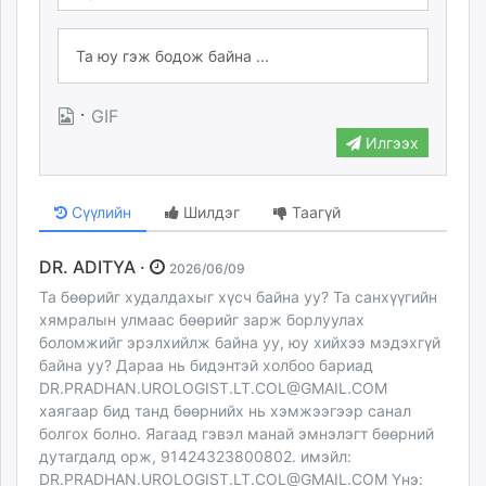
·
GIF
Илгээх
Сүүлийн
Шилдэг
Таагүй
DR. ADITYA ·
2026/06/09
Та бөөрийг худалдахыг хүсч байна уу? Та санхүүгийн
хямралын улмаас бөөрийг зарж борлуулах
боломжийг эрэлхийлж байна уу, юу хийхээ мэдэхгүй
байна уу? Дараа нь бидэнтэй холбоо бариад
DR.PRADHAN.UROLOGIST.LT.COL@GMAIL.COM
хаягаар бид танд бөөрнийх нь хэмжээгээр санал
болгох болно. Яагаад гэвэл манай эмнэлэгт бөөрний
дутагдалд орж, 91424323800802. имэйл:
DR.PRADHAN.UROLOGIST.LT.COL@GMAIL.COM
Yнэ: