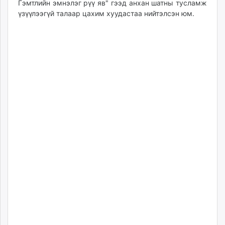
Гэмтлийн эмнэлэг рүү яв" гээд анхан шатны тусламж
unuudur.mn
үзүүлээгүй талаар цахим хуудастаа нийтэлсэн юм.
isee.mn
mglradio.com
fact.mn
itoim.mn
tumen.mn
shuum.mn
times.mn
tvmongolia.mn
mass.mn
unegui.mn
assa.mn
toim.mn
tac.mn
paparazzi.mn
unread.today