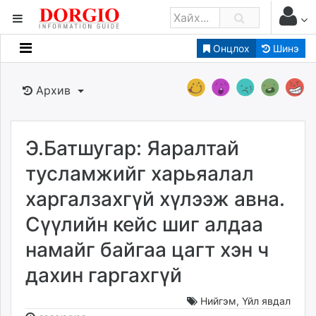
Онцлох
Шинэ
Мэдээллийн
Зар мэдээллийн
Архив
Банк санхүү
Бизнес ААН
Төрийн
Э.Батшугар: Яаралтай
Нийслэлийн
тусламжийг харьяалал
харгалзахгүй хүлээж авна.
dorgio.mn
Сүүлийн кейс шиг алдаа
Gogo.mn
caak.mn
намайг байгаа цагт хэн ч
news.mn
дахин гаргахгүй
zindaa.mn
Baabar.mn
Нийгэм
,
Үйл явдал
tovch.mn