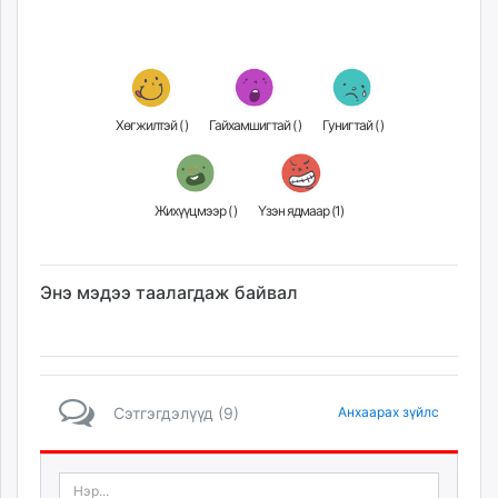
Хөгжилтэй (
)
Гайхамшигтай (
)
Гунигтай (
)
Жихүүцмээр (
)
Үзэн ядмаар (
1
)
Энэ мэдээ таалагдаж байвал
Сэтгэгдэлүүд (9)
Анхаарах зүйлс