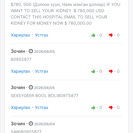
$780, 000 (Долоон зуун, Наян мянган доллар) IF YOU
WANT TO SELL YOUR KIDNEY $ 780,000 USD
CONTACT THIS HOSPITAL EMAIL TO SELL YOUR
KIDNEY FOR MONEY NOW $ 780,000.00
·
Хариулах
Устгах
-
0
-
0
Зочин ·
2026/06/05
80955877
·
Хариулах
Устгах
-
0
-
0
Зочин ·
2026/06/05
SEXSYGEER BOOL BOLI809T5877
·
Хариулах
Устгах
-
0
-
0
Зочин ·
2026/06/04
SAWI80955877