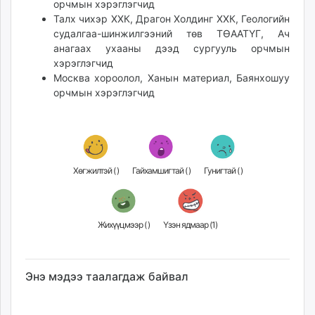
орчмын хэрэглэгчид
unuudur.mn
Талх чихэр ХХК, Драгон Холдинг ХХК, Геологийн
isee.mn
судалгаа-шинжилгээний төв ТӨААТҮГ, Ач
mglradio.com
анагаах ухааны дээд сургууль орчмын
хэрэглэгчид
fact.mn
Москва хороолол, Ханын материал, Баянхошуу
itoim.mn
орчмын хэрэглэгчид
tumen.mn
shuum.mn
times.mn
tvmongolia.mn
mass.mn
Хөгжилтэй (
)
Гайхамшигтай (
)
Гунигтай (
)
unegui.mn
assa.mn
toim.mn
Жихүүцмээр (
)
Үзэн ядмаар (
1
)
tac.mn
paparazzi.mn
Энэ мэдээ таалагдаж байвал
unread.today