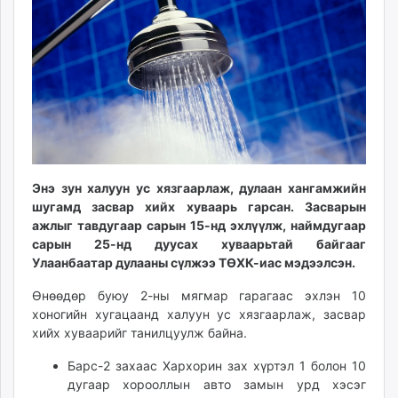
ikon.mn
mnb.mn
Livetv.mn
Eguur.mn
24tsag.mn
shuud.mn
eagle.mn
ergelt.mn
Энэ зун халуун ус хязгаарлаж, дулаан хангамжийн
zarig.mn
шугамд засвар хийх хуваарь гарсан. Засварын
today.mn
ажлыг тавдугаар сарын 15-нд эхлүүлж, наймдугаар
zuv.mn
сарын 25-нд дуусах хуваарьтай байгааг
mminfo.mn
Улаанбаатар дулааны сүлжээ ТӨХК-иас мэдээлсэн.
ugluu.mn
Өнөөдөр буюу 2-ны мягмар гарагаас эхлэн 10
urlag.mn
хоногийн хугацаанд халуун ус хязгаарлаж, засвар
unen.mn
хийх хуваарийг танилцуулж байна.
asu.mn
Барс-2 захаас Хархорин зах хүртэл 1 болон 10
shudarga.mn
дугаар хорооллын авто замын урд хэсэг
shuurhai.mn