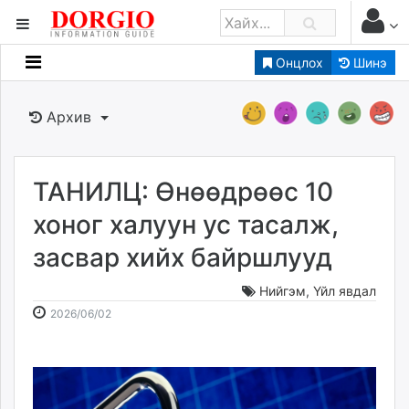
Онцлох
Шинэ
Мэдээллийн
Зар мэдээллийн
Архив
Банк санхүү
Бизнес ААН
Төрийн
ТАНИЛЦ: Өнөөдрөөс 10
Нийслэлийн
хоног халуун ус тасалж,
засвар хийх байршлууд
dorgio.mn
Gogo.mn
Нийгэм
,
Үйл явдал
caak.mn
2026-
2026-
2026/06/02
news.mn
06-
08-
02
09
zindaa.mn
10:23:58
06:47:34
Baabar.mn
tovch.mn