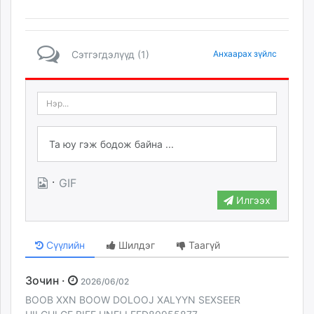
Сэтгэгдэлүүд (1)
Анхаарах зүйлс
·
GIF
Илгээх
Сүүлийн
Шилдэг
Таагүй
Зочин ·
2026/06/02
BOOB XXN BOOW DOLOOJ XALYYN SEXSEER