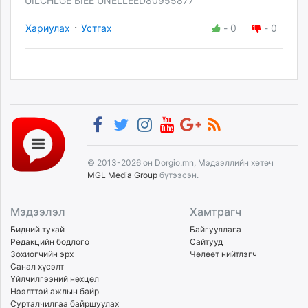
UILCHLGE BIEE UNELLEED80955877
·
Хариулах
Устгах
-
0
-
0
© 2013-2026 он Dorgio.mn, Мэдээллийн хөтөч
MGL Media Group
бүтээсэн.
Мэдээлэл
Хамтрагч
Бидний тухай
Байгууллага
Редакцийн бодлого
Сайтууд
Зохиогчийн эрх
Чөлөөт нийтлэгч
Санал хүсэлт
Үйлчилгээний нөхцөл
Нээлттэй ажлын байр
Сурталчилгаа байршуулах