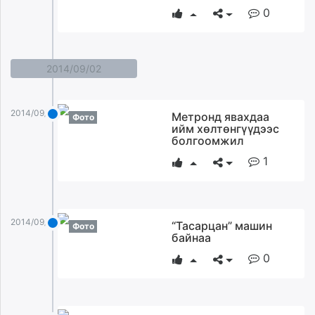
0
2014/09/02
2014/09/02
Метронд явахдаа
Фото
ийм хөлтөнгүүдээс
болгоомжил
1
2014/09/02
“Тасарцан” машин
Фото
байнаа
0