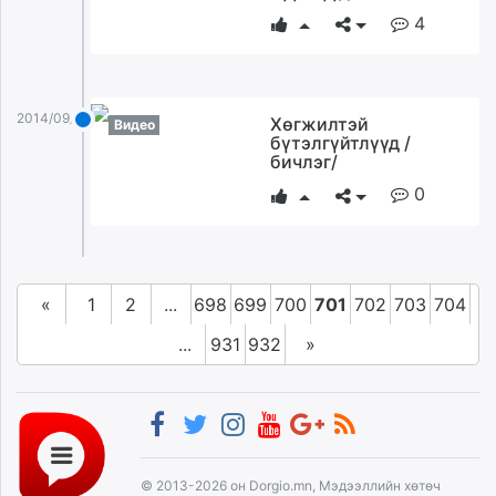
4
2014/09/02
Хөгжилтэй
Видео
бүтэлгүйтлүүд /
бичлэг/
0
«
1
2
...
698
699
700
701
702
703
704
...
931
932
»
© 2013-2026 он Dorgio.mn, Мэдээллийн хөтөч