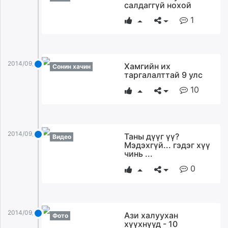
салдаггүй нохой
1
2014/09/02
Хамгийн их
Сонин хачин
таргалалттай 9 улс
10
2014/09/02
Таны дүүг үү?
Видео
Мэдэхгүй... гэдэг хүү
чинь ...
0
2014/09/02
Ази халуухан
Фото
хүүхнүүд - 10