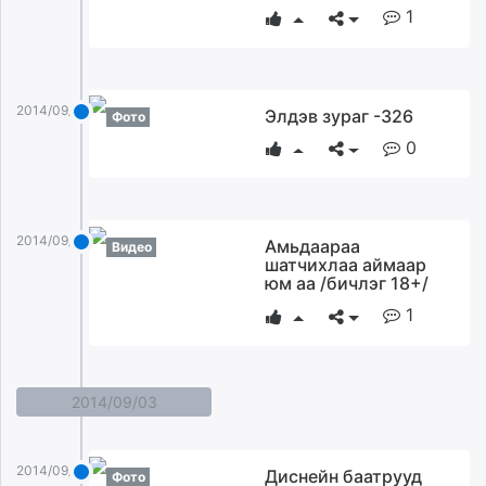
1
ikon.mn
mnb.mn
Livetv.mn
Eguur.mn
2014/09/04
Элдэв зураг -326
Фото
24tsag.mn
0
shuud.mn
eagle.mn
ergelt.mn
zarig.mn
2014/09/04
Амьдаараа
Видео
today.mn
шатчихлаа аймаар
юм аа /бичлэг 18+/
zuv.mn
1
mminfo.mn
ugluu.mn
urlag.mn
unen.mn
2014/09/03
asu.mn
shudarga.mn
2014/09/03
Диснейн баатрууд
Фото
shuurhai.mn