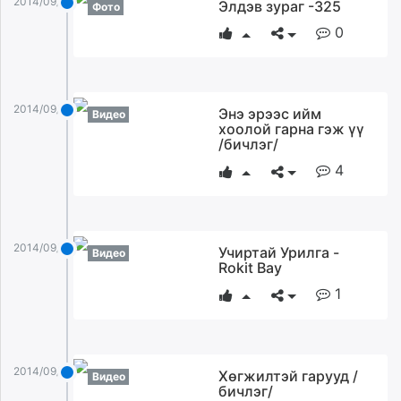
2014/09/03
Элдэв зураг -325
Фото
0
2014/09/03
Энэ эрээс ийм
Видео
хоолой гарна гэж үү
/бичлэг/
4
2014/09/03
Учиртай Урилга -
Видео
Rokit Bay
1
2014/09/03
Хөгжилтэй гарууд /
Видео
бичлэг/