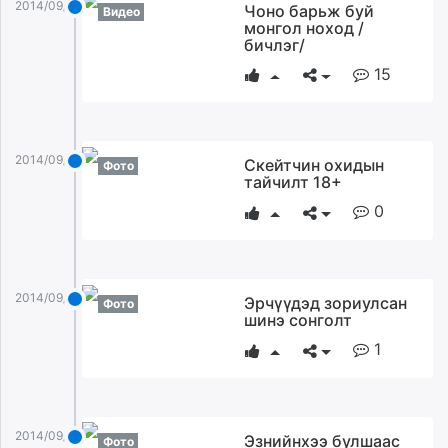
2014/09/02
Чоно барьж буй
Видео
монгол ноход /
бичлэг/
15
2014/09/02
Скейтчин охидын
Фото
тайчилт 18+
0
2014/09/02
Эрчүүдэд зориулсан
Фото
шинэ сонголт
1
2014/09/02
Эзнийнхээ булшаас
Фото