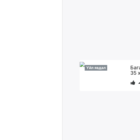
Баг
Үйл явдал
35 