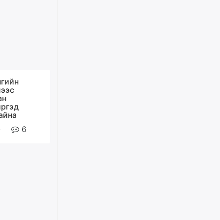
ХАРИЛЦАА хандлагатай
холбоотой ГОМДОЛ их байгааг
дурдлаа
өчигдѳр
Бариста хийх нь залуусын
дунд яагаад трэнд болов
өчигдѳр
нгийн
лээс
ан
Өмгөөлөгч Б.Оюунбилэг:
иргэд
"Урьхан" Б.Чинбат гэж хүн
айна
бизнес хамтрагчаа гүтгэж
хууль хяналтын байгууллагаар
6
шалгуулж, торны цаана
суулгана гэх мэтээр дарамталдаг
өчигдѳр
Д.Амарбаясгалан:
Шатахууныхаа 97 хувийг нэг
улсаас авдаг хараат байдлаа
зогсоож, Арабын орнуудаас
нийлүүлэх ажлыг сэргээх
ёстой