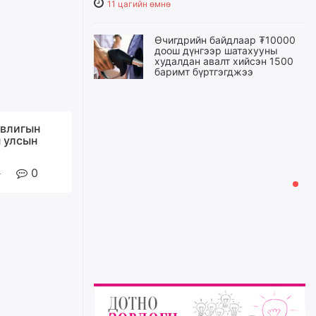
11 цагийн өмнө
Өчигдрийн байдлаар ₮10000
доош дүнгээр шатахууны
худалдан авалт хийсэн 1500
баримт бүртгэгджээ
11 цагийн өмнө
Авлигын
Шатахуун олголтыг 50,000
төгрөгөөр хязгаарласныг
н улсын
нэмэгдүүлж 100,000 төгрөгт
хүргэхээр судалж байгаа
0
12 цагийн өмнө
Ц.Сандаг-Очир: COP17 ба
COP31 хурлын уялдаа нь
Риогийн гурван конвенцын
нэгдсэн хэрэгжилтийг ахиулах
чухал алхам болно
13 цагийн өмнө
Замын хөдөлгөөнд оролцож