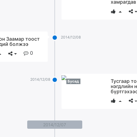
хамрагдав
2014/12/08
он Заамар тоост
дий болжээ
0
2014/12/08
Тусгаар то
Бусад
нэгдлийн 
бүртгэхээс
2014/12/07