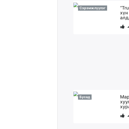
“Tr
Сэрэмжлүүлэг
хүн
алд
Мар
Бусад
хуу
хур