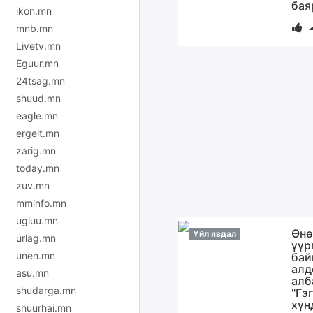
бая
ikon.mn
mnb.mn
Livetv.mn
Eguur.mn
24tsag.mn
shuud.mn
eagle.mn
ergelt.mn
zarig.mn
today.mn
zuv.mn
mminfo.mn
ugluu.mn
Өнө
Үйл явдал
urlag.mn
үүр
unen.mn
бай
алд
asu.mn
алб
shudarga.mn
"Гэ
хүн
shuurhai.mn