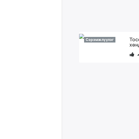
Тос
Сэрэмжлүүлэг
хөн