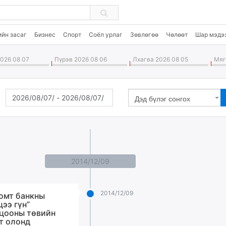
ийн засаг
Бизнес
Спорт
Соёл урлаг
Зөвлөгөө
Чөлөөт
Шар мэдэ
026 08 07
Пүрэв 2026 08 06
Лхагва 2026 08 05
Мягм
Дэд бүлэг сонгох
2014/12/09
2014/12/09
омт банкны
цээ гүн”
цооны төвийн
т олонд