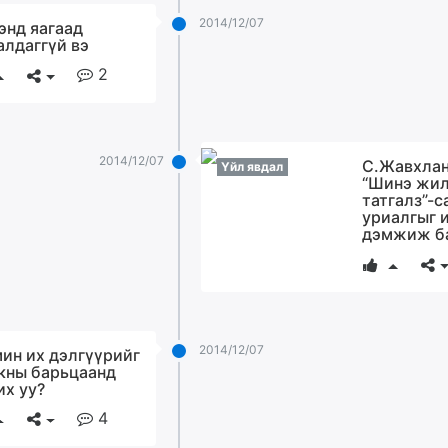
2014/12/07
энд яагаад
алдаггүй вэ
2
2014/12/07
С.Жавхла
Үйл явдал
“Шинэ жи
татгалз”-с
уриалгыг 
дэмжиж б
2014/12/07
ин их дэлгүүрийг
кны барьцаанд
их уу?
4