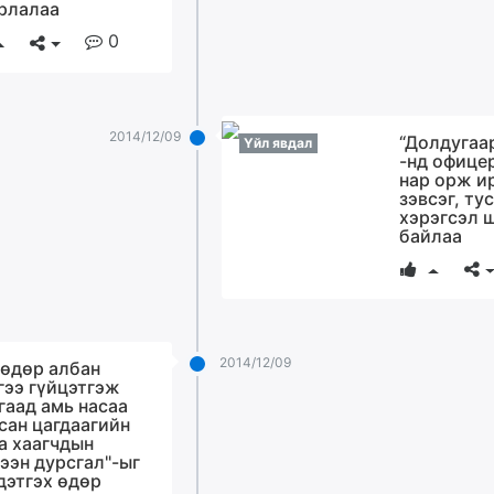
рлалаа
0
2014/12/09
“Долдугаар
Үйл явдал
-нд офицер
нар орж и
зэвсэг, ту
хэрэгсэл 
байлаа
2014/12/09
өдөр албан
гээ гүйцэтгэж
гаад амь насаа
сан цагдаагийн
а хаагчдын
гээн дурсгал"-ыг
дэтгэх өдөр