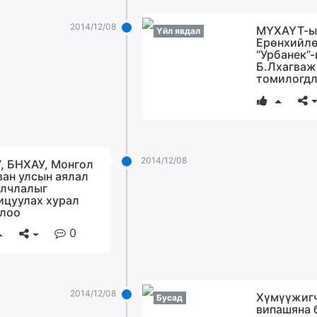
2014/12/08
МҮХАҮТ-ы
Үйл явдал
Ерөнхийл
“Урбанек”
Б.Лхагваж
томилогд
2014/12/08
, БНХАУ, Монгол
ван улсын аялал
лчлалыг
ицуулах хурал
лоо
0
2014/12/08
Хүмүүжиг
Бусад
випашяна 