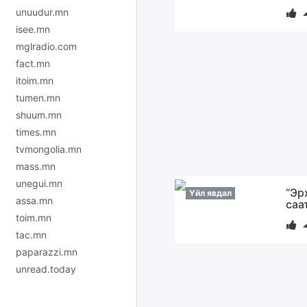
unuudur.mn
isee.mn
mglradio.com
fact.mn
itoim.mn
tumen.mn
shuum.mn
times.mn
tvmongolia.mn
mass.mn
unegui.mn
“Эр
Үйл явдал
assa.mn
саа
toim.mn
tac.mn
paparazzi.mn
unread.today