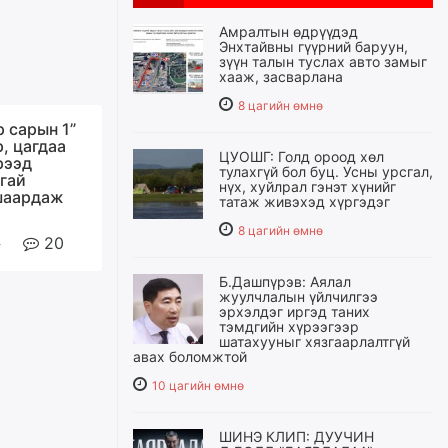
Амралтын өдрүүдэд
Энхтайвны гүүрний баруун,
зүүн талын туслах авто замыг
хааж, засварлана
8 цагийн өмнө
 сарын 1”
, цагдаа
ЦУОШГ: Голд ороод хөл
рээд
тулахгүй бол буц. Усны урсгал,
сгай
нүх, хуйлрал гэнэт хүнийг
шаардаж
татаж живэхэд хүргэдэг
8 цагийн өмнө
20
Б.Дашпүрэв: Аялал
жуулчлалын үйлчилгээ
эрхэлдэг иргэд таних
тэмдгийн хүрээгээр
шатахууныг хязгаарлалтгүй
авах боломжтой
10 цагийн өмнө
ШИНЭ КЛИП: ДУУЧИН