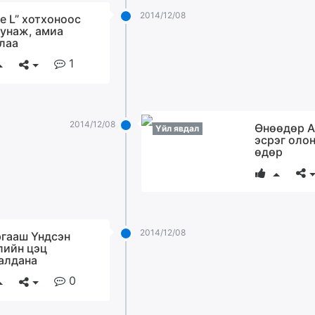
2014/12/08
ue L” хотхоноос
 унаж, амиа
лаа
1
2014/12/08
Өнөөдөр 
Үйл явдал
эсрэг оло
өдөр
2014/12/08
гааш Үндсэн
лийн цэц
алдана
0