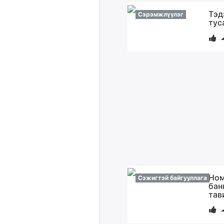
Тэд
Сэрэмжлүүлэг
тус
Ном
Сэжигтэй байгууллага
бан
тав