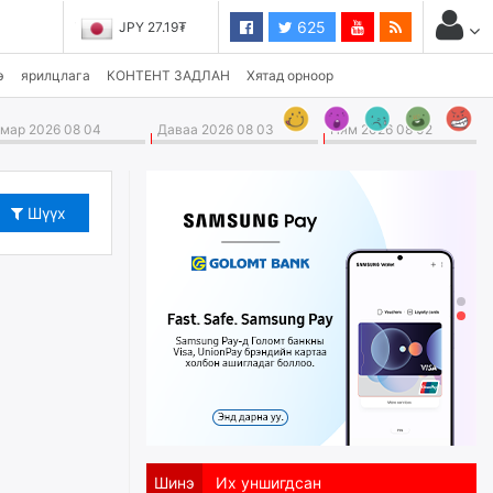
625
JPY 27.19₮
э
ярилцлага
КОНТЕНТ ЗАДЛАН
Хятад орноор
ар 2026 08 04
Даваа 2026 08 03
Ням 2026 08 02
Шүүх
Шинэ
Их уншигдсан