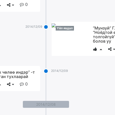
0
2014/12/09
“Мунзуй” 
Үйл явдал
“Ноёдтой 
толгойгүй”
болов уу
2014/12/09
х чөлөө индэр” -т
тан тухлаарай
0
2014/12/08