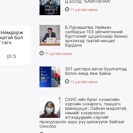
Д.БОЛД "БАЯРЛАЛАА"
11 цагийн өмнө
Б.Пүрэвдагва: Найман
салбарын 103 үйлчилгээний
Г.Нямдорж
бүртгэлийг цуцалснаар бизнес
өштэй бол
эрхлэхэд таатай нөхцөл
 гэгч
бүрдэнэ
11 цагийн өмнө
5
301 цистерн вагон буулгалтад
болон замд явж байна
11 цагийн өмнө
СУИС-ийн бүлэг хүчингийн
хэргийн хохирогч, тэмцэгч
Шинэцэцэг: Сайхан мэдээтэй,
намайг хохироосон
этгээдүүдийн хэргийг
прокуророос шүүх рүү шилжүүлж байгааг
сонслоо