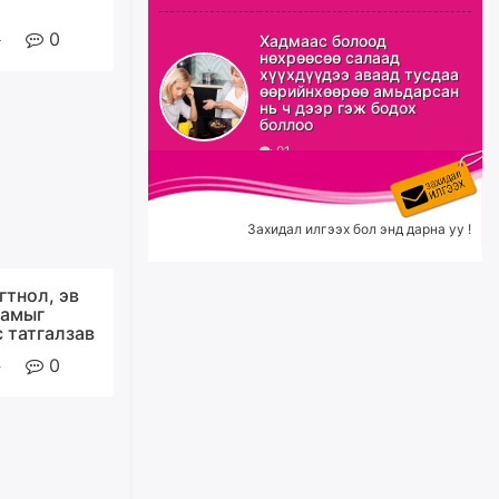
0
Эрэн хайж байна
Хадмаас болоод
нөхрөөсөө салаад
14 цагийн өмнө
хүүхдүүдээ аваад тусдаа
өөрийнхөөрөө амьдарсан
нь ч дээр гэж бодох
боллоо
91
С.Амарсайхан: Орон сууцны
залилангаас сэргийлэхийн
тулд барилгатай холбоотой бүх
мэдээллийг харуулах шинэ
цахим систем танилцуулна
Захидал илгээх бол энд дарна уу !
өчигдѳр
гтнол, эв
“Хотын дарга сонсож байна”
намыг
150150 тусгай дугаарыг
 татгалзав
наймдугаар сарын 14-нөөс
ажиллуулж эхэлнэ
0
өчигдѳр
Орон сууц, нийтийн аж ахуй,
авто зам, тохижилт
үйлчилгээний ажилтнуудын