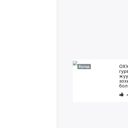
ОХУ
Бусад
гур
жуу
зох
бол