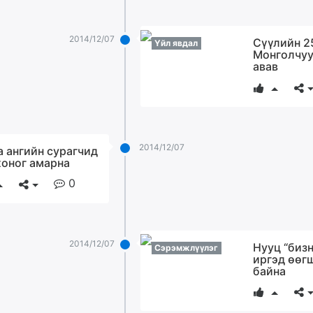
2014/12/07
Сүүлийн 2
Үйл явдал
Монголчуу
авав
2014/12/07
а ангийн сурагчид
хоног амарна
0
2014/12/07
Нууц “бизн
Сэрэмжлүүлэг
иргэд өөг
байна