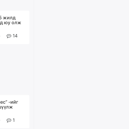
өчигдѳр
5 жилд
Худалдагч Н.Амарзаяа:
д юу олж
Дэлгүүрийн 32 хуудастай
өрийн дэвтэр долоо хоногт л
дүүрдэг
14
өчигдѳр
АИ-92 шатахууны нийлүүлэлт
тасралтгүй үргэлжилж байна
өчигдѳр
I ангийн цахим бүртгэл энэ
сарын 17-ноос эхэлнэ
өчигдѳр
ес” -ийг
шүүлж
Үндсэн хууль зөрчсөн
1
Х.Булгантуяа, үндэсний эв
нэгдэлд харшилсан