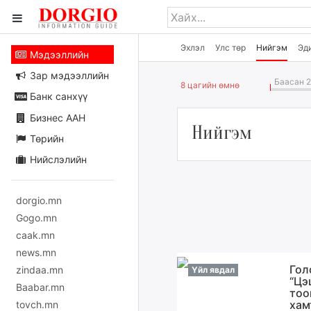
Эхлэл
Улс төр
Нийгэм
Эд
Мэдээллийн
Зар мэдээллийн
Баасан 2
8 цагийн өмнө
Банк санхүү
Бизнес ААН
Нийгэм
Төрийн
Нийслэлийн
dorgio.mn
Gogo.mn
caak.mn
news.mn
Гол
zindaa.mn
Үйл явдал
“Цэ
Baabar.mn
тоо
хам
tovch.mn