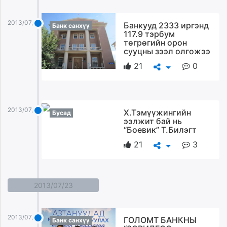
2013/07/24
Банкууд 2333 иргэнд
Банк санхүү
117.9 тэрбум
төгрөгийн орон
сууцны зээл олгожээ
21
0
2013/07/24
Х.Тэмүүжингийн
Бусад
ээлжит бай нь
“Боевик” Т.Билэгт
21
3
2013/07/23
2013/07/23
ГОЛОМТ БАНКНЫ
Банк санхүү