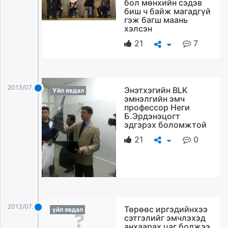
бол мөнхийн сэдэв
биш ч байж магадгүй
гэж багш маань
хэлсэн
21
7
2013/07/25
Энэтхэгийн BLK
Үйл явдал
эмнэлгийн эмч
профессор Неги
Б.Эрдэнэцогт
эдгэрэх боломжтой
21
0
2013/07/25
Төрөөс иргэдийнхээ
үйл явдал
сэтгэлийг эмчлэхэд
анхаарах цаг болжээ