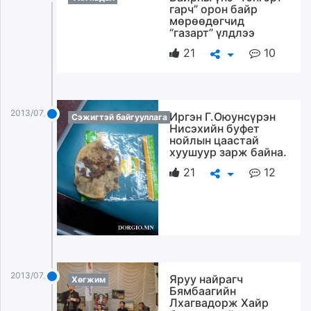
гарч” орон байр
unuudur.mn
мөрөөдөгчид
isee.mn
“газарт” үлдлээ
mglradio.com
21
10
fact.mn
itoim.mn
tumen.mn
2013/07/25
Иргэн Г.Оюунсүрэн
shuum.mn
Сэжигтэй байгууллага
Нисэхийн буфет
times.mn
нойлын цаастай
tvmongolia.mn
хуушуур зарж байна.
mass.mn
21
12
unegui.mn
assa.mn
toim.mn
tac.mn
paparazzi.mn
unread.today
2013/07/25
Яруу найрагч
Хөгжим
Бямбаагийн
Лхагвадорж Хайр