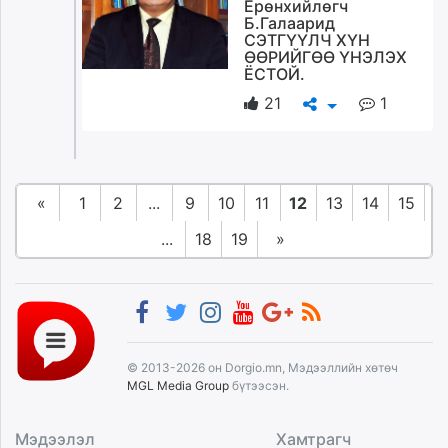
Ерөнхийлөгч
Б.Галаарид
СЭТГҮҮЛЧ ХҮН
ӨӨРИЙГӨӨ ҮНЭЛЭХ
ЁСТОЙ.
21
1
«
1
2
...
9
10
11
12
13
14
15
...
18
19
»
© 2013-2026 он Dorgio.mn, Мэдээллийн хөтөч
MGL Media Group
бүтээсэн.
Мэдээлэл
Хамтрагч