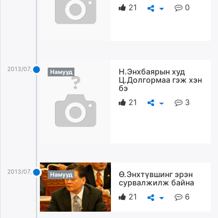
21
0
2013/07/24
Н.Энхбаярын худ
Намууд
Ц.Долгормаа гэж хэн
бэ
21
3
2013/07/24
Ө.Энхтүвшинг эрэн
Намууд
сурвалжилж байна
21
6