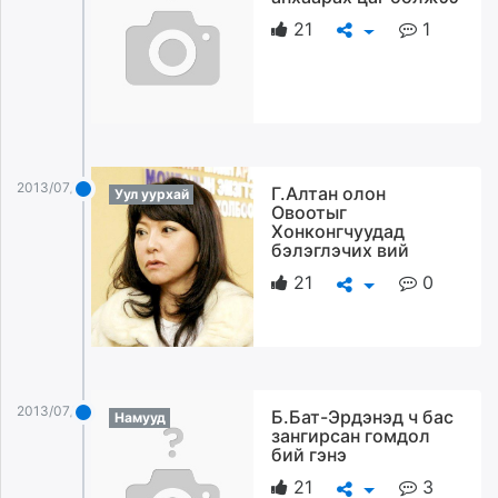
21
1
2013/07/25
Г.Алтан олон
Уул уурхай
Овоотыг
Хонконгчуудад
бэлэглэчих вий
21
0
2013/07/25
Б.Бат-Эрдэнэд ч бас
Намууд
зангирсан гомдол
бий гэнэ
21
3