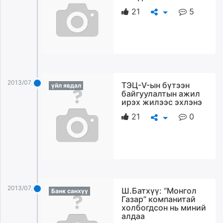
21
5
2013/07/24
ТЭЦ-V-ын бүтээн
үйл явдал
байгуулалтын ажил
ирэх жилээс эхлэнэ
21
0
2013/07/24
Ш.Батхүү: “Монгол
Банк санхүү
Газар” компанитай
холбогдсон нь миний
алдаа