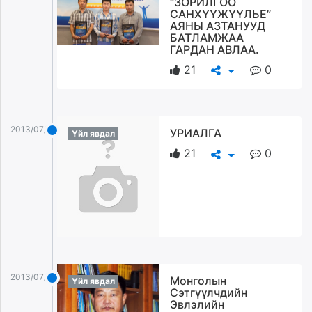
“ЗОРИЛГОО
САНХҮҮЖҮҮЛЬЕ”
АЯНЫ АЗТАНУУД
БАТЛАМЖАА
ГАРДАН АВЛАА.
21
0
2013/07/23
УРИАЛГА
Үйл явдал
21
0
2013/07/23
Монголын
Үйл явдал
Сэтгүүлчдийн
Эвлэлийн