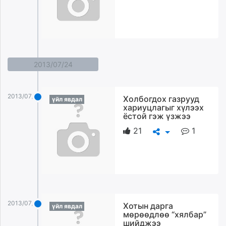
2013/07/24
2013/07/24
Холбогдох газрууд
үйл явдал
хариуцлагыг хүлээх
ёстой гэж үзжээ
21
1
2013/07/24
Хотын дарга
үйл явдал
мөрөөдлөө “хялбар”
шийджээ