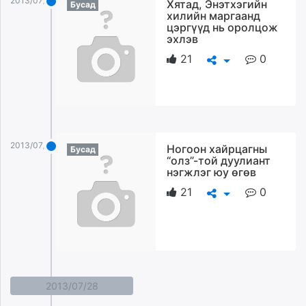
2013/07/29
Хятад, Энэтхэгийн
Бусад
хилийн маргаанд
цэргүүд нь оролцож
эхлэв
21
0
2013/07/29
Ногоон хайрцагны
Бусад
“олз”-той дуулиант
нэгжлэг юу өгөв
21
0
2013/07/28