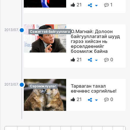
21
1
2013/07/26
О.Магнай: Долоон
Сэжигтэй байгууллага
байгууллагатай шууд
гэрээ хийсэн нь
өрсөлдөөнийг
боомилж байна
21
0
2013/07/26
Тарваган тахал
Сэрэмжлүүлэг
өвчнөөс сэргийлье!
21
0