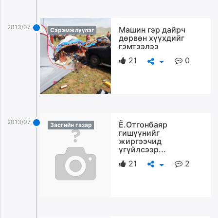
2013/07/28
Машин гэр дайрч
Сэрэмжлүүлэг
дөрвөн хүүхдийг
гэмтээлээ
21
0
2013/07/28
Ё.Отгонбаяр
Засгийн газар
гишүүнийг
жиргээчид
үгүйлсээр...
21
2