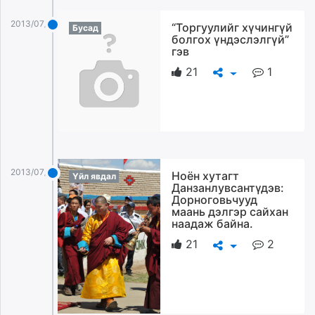
2013/07/28
“Торгуулийг хүчингүй
Бусад
болгох үндэслэлгүй”
гэв
21
1
2013/07/28
Ноён хутагт
Үйл явдал
Данзанлувсантүдэв:
Дорноговьчууд
маань дэлгэр сайхан
наадаж байна.
21
2