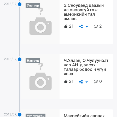
2013/07/28
Э.Сноуденд цаазын
Улс төр
ял оноохгүй гэж
америкийн тал
амлав
21
2
2013/07/28
Ч.Улаан, О.Чулуунбат
Намууд
нар АН-д элсэх
талаар бодоо ч үгүй
явна
21
0
2013/07/28
Макрейгийн дараах
Уул уурхай