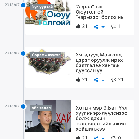
ikon.mn
2013/07/29
“Аврал”-ын
Уул уурхай
Оюутолгой
mnb.mn
“нэрмээс” болох нь
Livetv.mn
21
1
Eguur.mn
24tsag.mn
shuud.mn
eagle.mn
2013/07/29
Хятадууд Монголд
Сэрэмжлүүлэг
ergelt.mn
цэрэг оруулж ирэх
бэлтгэлээ хангаж
zarig.mn
дууссан уу
today.mn
21
21
zuv.mn
mminfo.mn
ugluu.mn
urlag.mn
2013/07/29
Хотын мэр Э.Бат-Үүл
үйл явдал
хүүгээ эрхлүүлснээс
unen.mn
болж дахин
asu.mn
төлөвлөлтийн ажил
хойшилжээ
shudarga.mn
shuurhai.mn
21
0