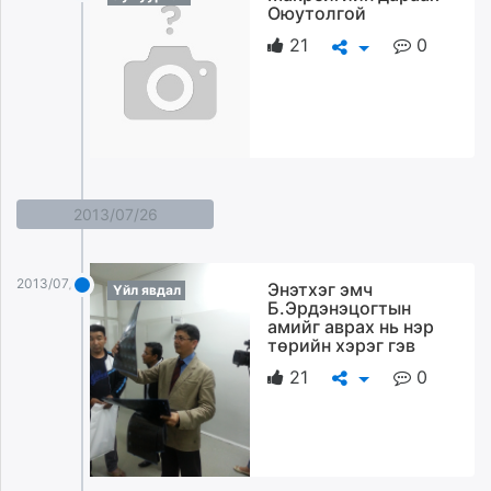
Оюутолгой
21
0
2013/07/26
2013/07/26
Энэтхэг эмч
Үйл явдал
Б.Эрдэнэцогтын
амийг аврах нь нэр
төрийн хэрэг гэв
21
0