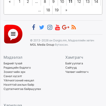
«
1
2
...
8
9
10
11
12
13
14
...
18
19
»
© 2013-2026 он Dorgio.mn, Мэдээллийн хөтөч
MGL Media Group
бүтээсэн.
Мэдээлэл
Хамтрагч
Бидний тухай
Байгууллага
Редакцийн бодлого
Сайтууд
Зохиогчийн эрх
Чөлөөт нийтлэгч
Санал хүсэлт
Үйлчилгээний нөхцөл
Нээлттэй ажлын байр
Сурталчилгаа байршуулах
Харилцаа