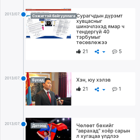
2013/07/26
Сурагчдын дүрэмт
Сэжигтэй байгууллага
хувцасныг
шинэчлэхэд ямар ч
тендергүй 40
тэрбумыг
төсөвлөжээ
21
5
2013/07/26
Хэн, юу хэлэв
Бусад
21
1
2013/07/26
Чөлөөт бөхийг
Дотоод
"аврахад" хоёр сарын
л хугацаа үлдлээ