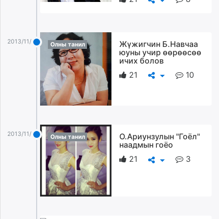
2013/11/28
Жүжигчин Б.Навчаа
Олны танил
юуны учир өөрөөсөө
ичих болов
21
10
2013/11/28
О.Ариунзулын "Гоёл"
Олны танил
наадмын гоёо
21
3