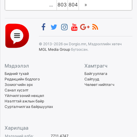
...
803
804
»
© 2013-2026 он Dorgio.mn, Мэдээллийн хөтөч
MGL Media Group
бүтээсэн.
Мэдээлэл
Хамтрагч
Бидний тухай
Байгууллага
Редакцийн бодлого
Сайтууд
Зохиогчийн эрх
Чөлөөт нийтлэгч
Санал хүсэлт
Үйлчилгээний нөхцөл
Нээлттэй ажлын байр
Сурталчилгаа байршуулах
Харилцаа
Мэдээний алба:
7711 4747