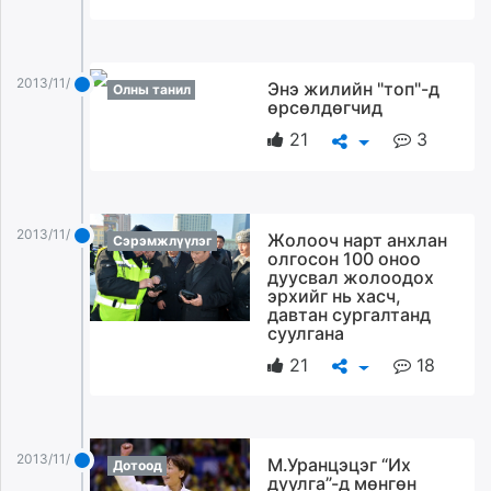
2013/11/29
Энэ жилийн "топ"-д
Олны танил
өрсөлдөгчид
21
3
2013/11/29
Жолооч нарт анхлан
Сэрэмжлүүлэг
олгосон 100 оноо
дуусвал жолоодох
эрхийг нь хасч,
давтан сургалтанд
суулгана
21
18
2013/11/29
М.Уранцэцэг “Их
Дотоод
дуулга”-д мөнгөн