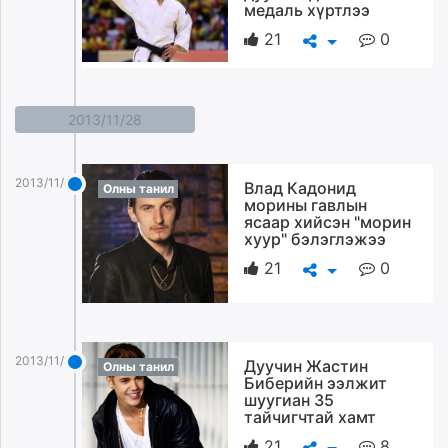
медаль хүртлээ
21
0
2013/11/28
2013/11/28
Влад Кадонид
Олны танил
морины гавлын
ясаар хийсэн "морин
хуур" бэлэглэжээ
21
0
2013/11/28
Дуучин Жастин
Олны танил
Биберийн ээлжит
шуугиан 35
тайчигчтай хамт
21
8