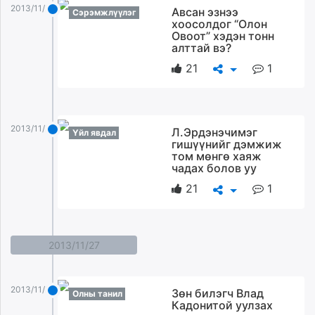
2013/11/28
Авсан эзнээ
Сэрэмжлүүлэг
хоосолдог “Олон
Овоот” хэдэн тонн
алттай вэ?
21
1
2013/11/28
Л.Эрдэнэчимэг
Үйл явдал
гишүүнийг дэмжиж
том мөнгө хаяж
чадах болов уу
21
1
2013/11/27
2013/11/27
Зөн билэгч Влад
Олны танил
Кадонитой уулзах