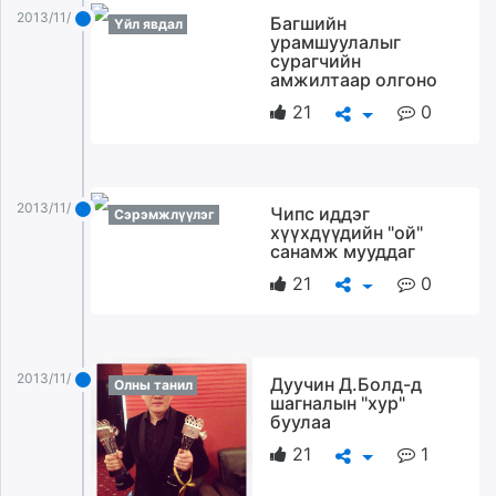
ikon.mn
2013/11/30
Багшийн
Үйл явдал
урамшуулалыг
mnb.mn
сурагчийн
Livetv.mn
амжилтаар олгоно
Eguur.mn
21
0
24tsag.mn
shuud.mn
eagle.mn
2013/11/30
ergelt.mn
Чипс иддэг
Сэрэмжлүүлэг
хүүхдүүдийн "ой"
zarig.mn
санамж мууддаг
today.mn
21
0
zuv.mn
mminfo.mn
ugluu.mn
urlag.mn
2013/11/30
Дуучин Д.Болд-д
Олны танил
шагналын "хур"
unen.mn
буулаа
asu.mn
21
1
shudarga.mn
shuurhai.mn