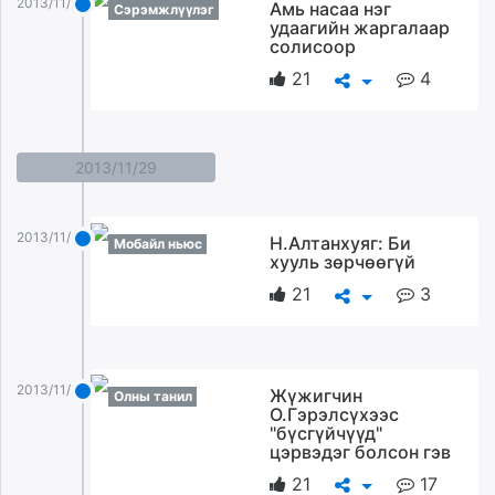
2013/11/30
Амь насаа нэг
Сэрэмжлүүлэг
удаагийн жаргалаар
солисоор
21
4
2013/11/29
2013/11/29
Н.Алтанхуяг: Би
Мобайл ньюс
хууль зөрчөөгүй
21
3
2013/11/29
Жүжигчин
Олны танил
О.Гэрэлсүхээс
"бүсгүйчүүд"
цэрвэдэг болсон гэв
21
17