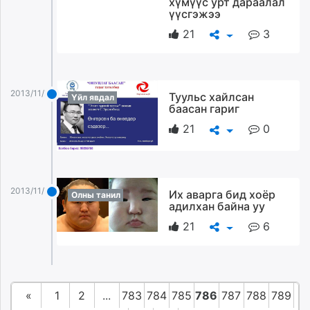
хүмүүс урт дараалал
үүсгэжээ
21
3
2013/11/27
Туульс хайлсан
Үйл явдал
баасан гариг
21
0
2013/11/27
Их аварга бид хоёр
Олны танил
адилхан байна уу
21
6
«
1
2
...
783
784
785
786
787
788
789