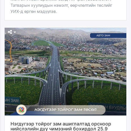
Татварын хуулиудын нэмэлт, өөрчлөлтийн төслийг
УИХ-д өргөн мэдүүлэв.
Нэгдүгээр тойрог зам ашиглалтад орсноор
нийслэлийн дуу чимээний бохирдол 25.9