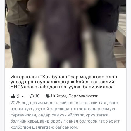
Интерполын “Хөх булант” зар мэдээгээр олон
улсад эрэн сурвалжлагдаж байсан этгээдийг
БНСУлсаас албадан гаргуулж, баривчиллаа
10
Нийгэм
,
Сэрэмжлүүлэг
2
2025 онд цахим мэдээллийн хэрэгсэл ашиглаж, бага
насны хүүхдүүдтэй харилцаа тогтоож садар самуун
суртачилсан, садар самуун үйлдэлд уруу татаж
бэлгийн харьцаанд орохыг санал болгосон гэх хэрэгт
холбогдон шалгагдаж байсан юм.