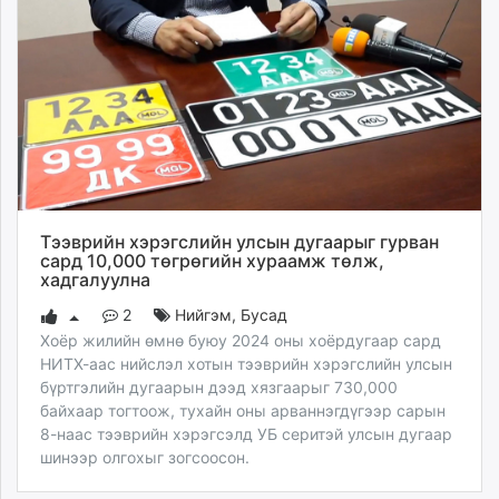
Тээврийн хэрэгслийн улсын дугаарыг гурван
сард 10,000 төгрөгийн хураамж төлж,
хадгалуулна
2
Нийгэм
,
Бусад
Хоёр жилийн өмнө буюу 2024 оны хоёрдугаар сард
НИТХ-аас нийслэл хотын тээврийн хэрэгслийн улсын
бүртгэлийн дугаарын дээд хязгаарыг 730,000
байхаар тогтоож, тухайн оны арваннэгдүгээр сарын
8-наас тээврийн хэрэгсэлд УБ серитэй улсын дугаар
шинээр олгохыг зогсоосон.