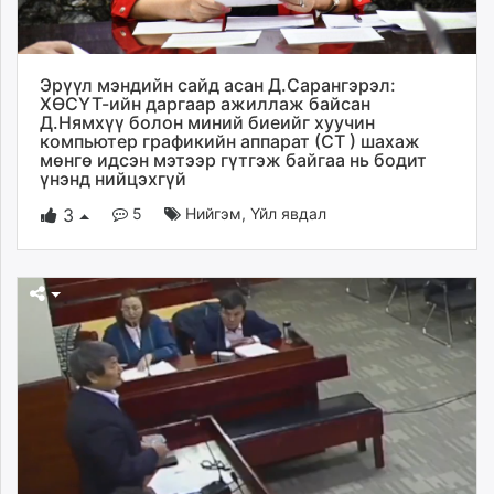
ikon.mn
mnb.mn
Livetv.mn
Эрүүл мэндийн сайд асан Д.Сарангэрэл:
Eguur.mn
ХӨСҮТ-ийн даргаар ажиллаж байсан
Д.Нямхүү болон миний биеийг хуучин
24tsag.mn
компьютер графикийн аппарат (СТ ) шахаж
shuud.mn
мөнгө идсэн мэтээр гүтгэж байгаа нь бодит
үнэнд нийцэхгүй
eagle.mn
ergelt.mn
5
Нийгэм
,
Үйл явдал
3
zarig.mn
today.mn
zuv.mn
mminfo.mn
ugluu.mn
urlag.mn
unen.mn
asu.mn
shudarga.mn
shuurhai.mn