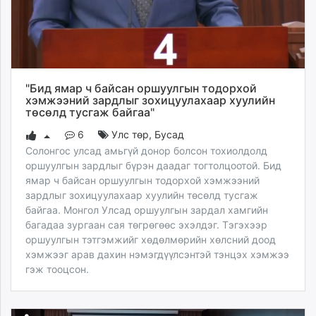
"Бид ямар ч байсан оршуулгын тодорхой
хэмжээний зардлыг зохицуулахаар хуулийн
төсөлд тусгаж байгаа"
6
Улс төр
,
Бусад
Солонгос улсад амьгүй донор болсон тохиолдолд
оршуулгын зардлыг бүрэн даадаг тогтолцоотой. Бид
ямар ч байсан оршуулгын тодорхой хэмжээний
зардлыг зохицуулахаар хуулийн төсөлд тусгаж
байгаа. Монгол Улсад оршуулгын зардал хамгийн
багадаа зургаан сая төгрөгөөс эхэлдэг. Тэгэхээр
оршуулгын тэтгэмжийг хөдөлмөрийн хөлсний доод
хэмжээг арав дахин нэмэгдүүлсэнтэй тэнцэх хэмжээ
гэж тооцсон.