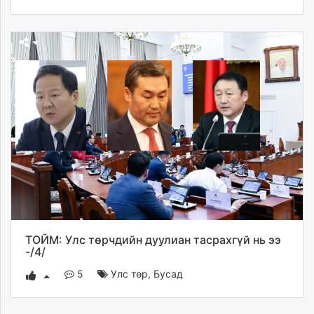
ТОЙМ: Улс төрчдийн дуулиан тасрахгүй нь ээ
-/4/
5
Улс төр
,
Бусад