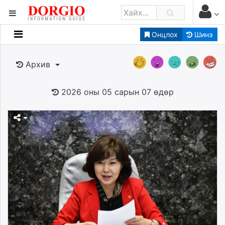
Онцлох
Шинэ
Мэдээллийн
Зар мэдээллийн
Архив
Банк санхүү
Бизнес ААН
2026 оны 05 сарын 07 өдөр
Төрийн
Нийслэлийн
dorgio.mn
Gogo.mn
caak.mn
news.mn
zindaa.mn
Baabar.mn
tovch.mn