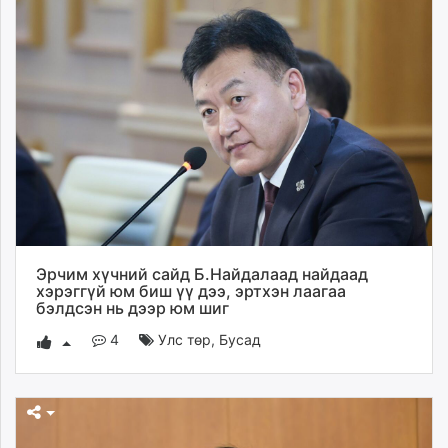
Эрчим хүчний сайд Б.Найдалаад найдаад
хэрэггүй юм биш үү дээ, эртхэн лаагаа
бэлдсэн нь дээр юм шиг
4
Улс төр
,
Бусад