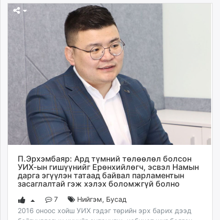
П.Эрхэмбаяр: Ард түмний төлөөлөл болсон
УИХ-ын гишүүнийг Ерөнхийлөгч, эсвэл Намын
дарга эгүүлэн татаад байвал парламентын
засаглалтай гэж хэлэх боломжгүй болно
7
Нийгэм
,
Бусад
2016 оноос хойш УИХ гэдэг төрийн эрх барих дээд