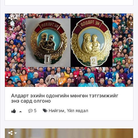
Алдарт эхийн одонгийн мөнгөн тэтгэмжийг
энэ сард олгоно
5
Нийгэм
,
Үйл явдал