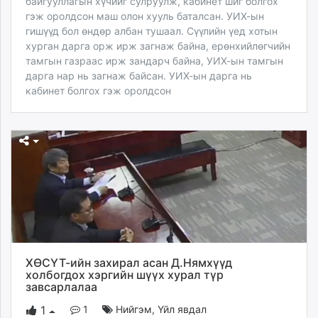
байгууллагын хүчийг сулруулж, кабинет шиг болгох
гэж оролдсон маш олон хууль баталсан. УИХ-ын
гишүүд бол өндөр албан тушаал. Сүүлийн үед хотын
хурган дарга орж ирж загнаж байна, ерөнхийлөгчийн
тамгын газраас ирж зандарч байна, УИХ-ын тамгын
дарга нар нь загнаж байсан. УИХ-ын дарга нь
кабинет болгох гэж оролдсон
ХӨСҮТ-ийн захирал асан Д.Нямхүүд
холбогдох хэргийн шүүх хурал түр
завсарлалаа
1
Нийгэм
,
Үйл явдал
1