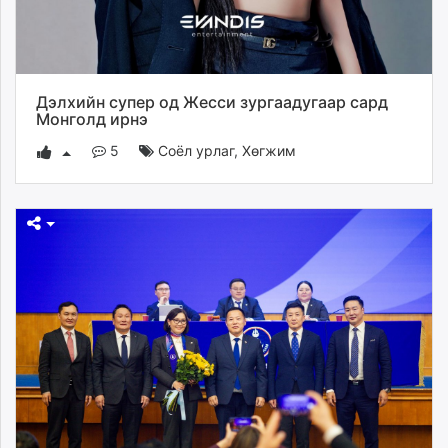
Дэлхийн супер од Жесси зургаадугаар сард
Монголд ирнэ
5
Соёл урлаг
,
Хөгжим