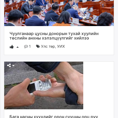
Чуулганаар цусны донорын тухай хуулийн
төслийн анхны хэлэлцүүлгийг хийлээ
1
Улс төр
,
УИХ
Бага насны хүүхдийг орон сууцны орц руу