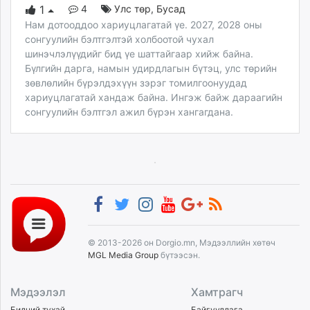
4
Улс төр
,
Бусад
1
Нам дотооддоо хариуцлагатай үе. 2027, 2028 оны
сонгуулийн бэлтгэлтэй холбоотой чухал
шинэчлэлүүдийг бид үе шаттайгаар хийж байна.
Бүлгийн дарга, намын удирдлагын бүтэц, улс төрийн
зөвлөлийн бүрэлдэхүүн зэрэг томилгоонуудад
хариуцлагатай хандаж байна. Ингэж байж дараагийн
сонгуулийн бэлтгэл ажил бүрэн хангагдана.
© 2013-2026 он Dorgio.mn, Мэдээллийн хөтөч
MGL Media Group
бүтээсэн.
Мэдээлэл
Хамтрагч
Бидний тухай
Байгууллага