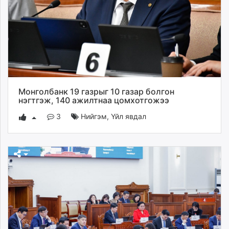
Монголбанк 19 газрыг 10 газар болгон
нэгтгэж, 140 ажилтнаа цомхотгожээ
3
Нийгэм
,
Үйл явдал