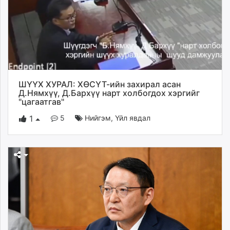
unuudur.mn
isee.mn
mglradio.com
fact.mn
itoim.mn
tumen.mn
ШҮҮХ ХУРАЛ: ХӨСҮТ-ийн захирал асан
shuum.mn
Д.Нямхүү, Д.Бархүү нарт холбогдох хэргийг
times.mn
"цагаатгав"
tvmongolia.mn
5
Нийгэм
,
Үйл явдал
1
mass.mn
unegui.mn
assa.mn
toim.mn
tac.mn
paparazzi.mn
unread.today