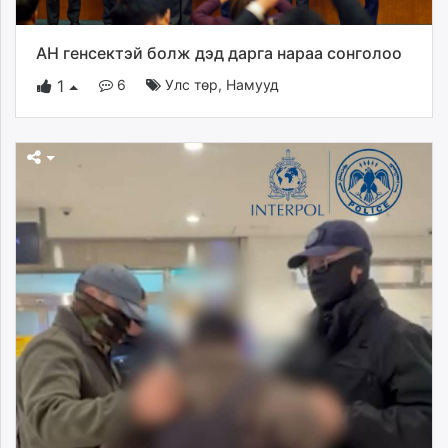
АН генсектэй болж дэд дарга нараа сонголоо
6
Улс төр
,
Намууд
1