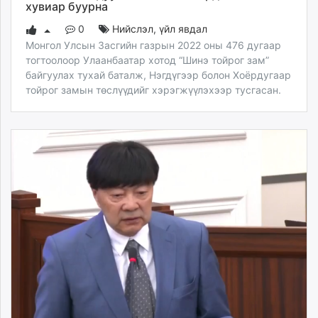
хувиар буурна
0
Нийслэл
,
үйл явдал
Монгол Улсын Засгийн газрын 2022 оны 476 дугаар
тогтоолоор Улаанбаатар хотод “Шинэ тойрог зам”
байгуулах тухай баталж, Нэгдүгээр болон Хоёрдугаар
тойрог замын төслүүдийг хэрэгжүүлэхээр тусгасан.