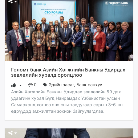
Голомт банк Азийн Хөгжлийн Банкны Удирдах
зөвлөлийн хуралд оролцлоо
0
Эдийн засаг
,
Банк санхүү
Азийн Хөгжлийн Банкны Удирдах зөвлөлийн 59 дэх
удаагийн хурал Бүгд Найрамдах Узбекистан улсын
Самарканд хотноо энэ оны тавдугаар сарын 3–6-ны
өдрүүдэд амжилттай зохион байгуулагдлаа.