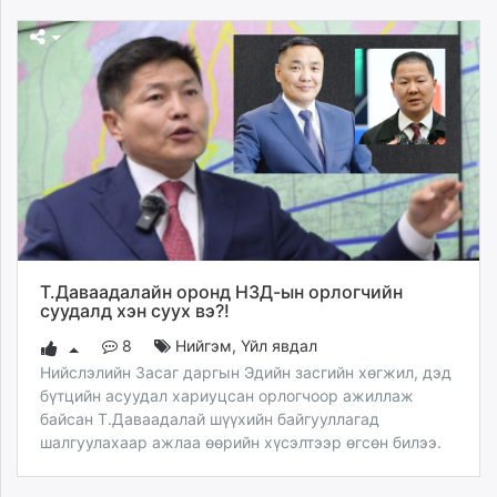
Т.Даваадалайн оронд НЗД-ын орлогчийн
суудалд хэн суух вэ?!
8
Нийгэм
,
Үйл явдал
Нийслэлийн Засаг даргын Эдийн засгийн хөгжил, дэд
бүтцийн асуудал хариуцсан орлогчоор ажиллаж
байсан Т.Даваадалай шүүхийн байгууллагад
шалгуулахаар ажлаа өөрийн хүсэлтээр өгсөн билээ.