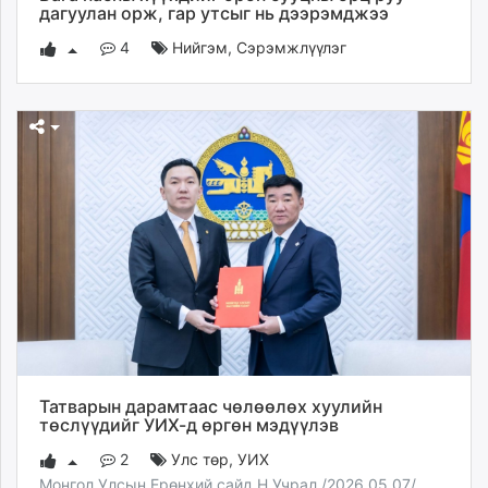
дагуулан орж, гар утсыг нь дээрэмджээ
4
Нийгэм
,
Сэрэмжлүүлэг
Татварын дарамтаас чөлөөлөх хуулийн
төслүүдийг УИХ-д өргөн мэдүүлэв
2
Улс төр
,
УИХ
Монгол Улсын Ерөнхий сайд Н.Учрал /2026.05.07/