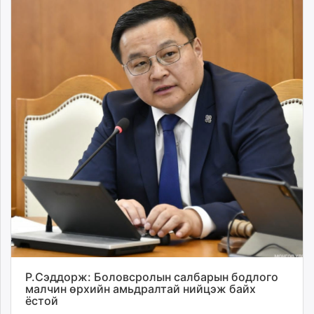
Р.Сэддорж: Боловсролын салбарын бодлого
малчин өрхийн амьдралтай нийцэж байх
ёстой