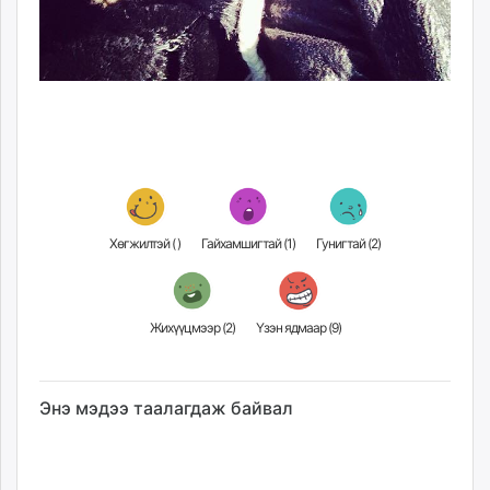
Хөгжилтэй (
)
Гайхамшигтай (
1
)
Гунигтай (
2
)
Жихүүцмээр (
2
)
Үзэн ядмаар (
9
)
Энэ мэдээ таалагдаж байвал