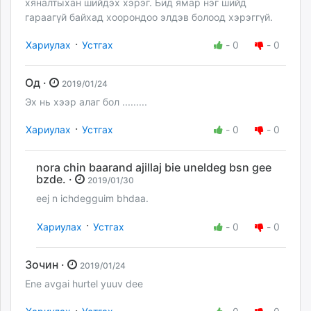
хяналтыхан шийдэх хэрэг. Бид ямар нэг шийд
гараагүй байхад хоорондоо элдэв болоод хэрэггүй.
·
Хариулах
Устгах
-
0
-
0
Од ·
2019/01/24
Эх нь хээр алаг бол .........
·
Хариулах
Устгах
-
0
-
0
nora chin baarand ajillaj bie uneldeg bsn gee
bzde. ·
2019/01/30
eej n ichdegguim bhdaa.
·
Хариулах
Устгах
-
0
-
0
Зочин ·
2019/01/24
Ene avgai hurtel yuuv dee
·