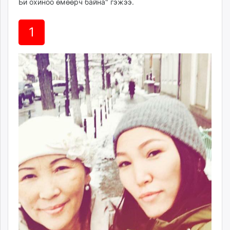
Би охиноо өмөөрч байна" гэжээ.
1