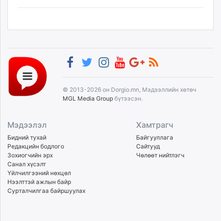
© 2013-2026 он Dorgio.mn, Мэдээллийн хөтөч
MGL Media Group
бүтээсэн.
Мэдээлэл
Хамтрагч
Бидний тухай
Байгууллага
Редакцийн бодлого
Сайтууд
Зохиогчийн эрх
Чөлөөт нийтлэгч
Санал хүсэлт
Үйлчилгээний нөхцөл
Нээлттэй ажлын байр
Сурталчилгаа байршуулах