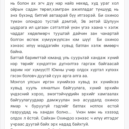
нь болон ах эгч дүү нар найз нөхөд, худ ураг хол
ойрын садан төрөл,хамтран ажилладаг түншүүд нь
энэ бүхэнд битгий автаарай бүү итгээрэй. Би охиноо
түмэн олондоо тустай дэмтэй, Эв эетэй Шулуун
шудрага ил цагаан сэтгэлтэй үнэн үгээ хаана ч хэлж
чаддаг хөдөлмөрч тууштай дайчин зан чанартай
болгон өсгөж хүмүүжүүлсэн юм шүү! Би охиноо
хэнээс илүү мэддэгийн хувьд батлан хэлж өмөөрч
байна.
Баттай баримттай юманд уль суурьтай хандаж хүний
нэр төрийг хүндэтгэн дүгнэлтээ гаргаж байгаасай
зарим нэг хүмүүс!!! Юмны учир олдох хүртэл хүлээх
гэсэн боловч дуугай суух арга алга аа.
Монгол улсын иргэн хүнийхээ хувьд эх хүнийхээ
хувьд хууль хяналтын байгуулага, хүний эрхийн
үндэсний хороо, эмэгтэйчүүдийн эрхийг хамгаалах
байгуулагуудаар дамжуулан энэ асуудалд охиноо
ямар ч буруугүй гэдгийг батлах нотлох естой
газруудад нь хандах болно... Vнэн мөн нь хэзээд
олдох л ёстой. Сайхан Охиндоо хэнээс ч илүү итгэдэг
учраас дуугай байх эрх надад байхгуй.