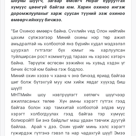
шоуны шүүгч, загвар өмсөгч Нораг буруутгах
unuudur.mn
хүмүүс цөөнгүй байгаа юм. Харин охиноо ингэж
isee.mn
доромжлуулахыг харж суусан түүний ээж охиноо
өмөөрч ийнхүү бичжээ.
mglradio.com
fact.mn
"Би Охиноо өмөөрч байна. Сvvлийн vед Олон нийтийн
itoim.mn
цахим сүлжээгээр Миний охины нэр төр ажил
tumen.mn
амьдралтай нь холбоотой янз бүрийн худал мэдээлэл
цуурхал гvтгэлэг бүх юмыг нь харлуулсан
shuum.mn
туйлширсан рост комметууд тараах нь хэрээс хэтэрч
times.mn
байна. Төрүүлж өсгөсөн ээжийнх нь хувьд хэдэн үг
tvmongolia.mn
бичих ёстой юм байна гэж бодлоо.
mass.mn
Миний охин хэзээ ч хаана ч энэ бичээд яриад байгаа
unegui.mn
шиг болж бүтэхгуй муу юм хийж явдаг хүүхэд биш
шүү!!!
assa.mn
МНТМийн шоу нэвтрүүлэгт хөтлөгч шүүгчээр
toim.mn
ажилласаных төлөө Хүн амны хэрэгт гүтгэх гээд
tac.mn
байгаа болон хар тамхитай холбоотой элдэв муу
paparazzi.mn
хэрэгт холбогдуулах гээд байгаа тэр хүмүүс
unread.today
болиорой!!! Би энэ байдлыг маш удаан тэвчиж дуугүй
байлаа. Арай ч дээ. Охин үрийг минь хэлс хэрэгт
гүжирдэж гүтгэнэ гэвэл та нар чадахгуй шүү!! Эмээ