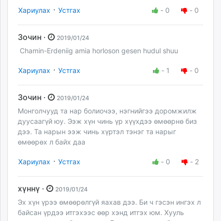
·
Хариулах
Устгах
-
0
-
0
Зочин ·
2019/01/24
Chamin-Erdeniig amia horloson gesen hudul shuu
·
Хариулах
Устгах
-
1
-
0
Зочин ·
2019/01/24
Монголчууд та нар болиочээ, нэгнийгээ доромжилж
дуусаагүй юу. Ээж хүн чинь үр хүүхдээ өмөөрнө биз
дээ. Та нарын ээж чинь хүртэл тэнэг та нарыг
өмөөрөх л байх даа
·
Хариулах
Устгах
-
0
-
2
хүннү ·
2019/01/24
Эх хүн үрээ өмөөрөлгүй яахав дээ. Би ч гэсэн ингэх л
байсан үрдээ итгэхээс өөр хэнд итгэх юм. Хууль