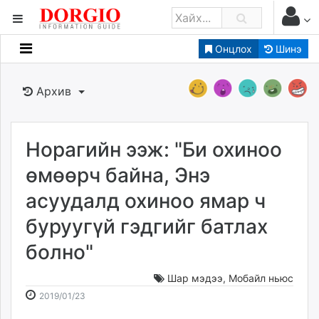
Онцлох
Шинэ
Мэдээллийн
Зар мэдээллийн
Архив
Банк санхүү
Бизнес ААН
Төрийн
Норагийн ээж: "Би охиноо
Нийслэлийн
өмөөрч байна, Энэ
асуудалд охиноо ямар ч
dorgio.mn
буруугүй гэдгийг батлах
Gogo.mn
caak.mn
болно"
news.mn
zindaa.mn
Шар мэдээ
,
Мобайл ньюс
2019-
2026-
Baabar.mn
2019/01/23
01-
08-
tovch.mn