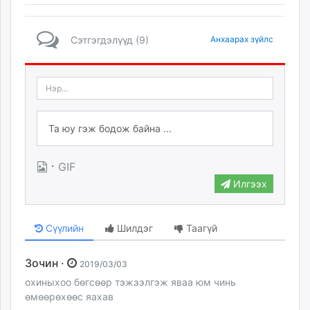
Сэтгэгдэлүүд (9)
Анхаарах зүйлс
·
GIF
Илгээх
Сүүлийн
Шилдэг
Таагүй
Зочин ·
2019/03/03
охиныхоо бөгсөөр тэжээлгэж яваа юм чинь
өмөөрөхөөс яахав