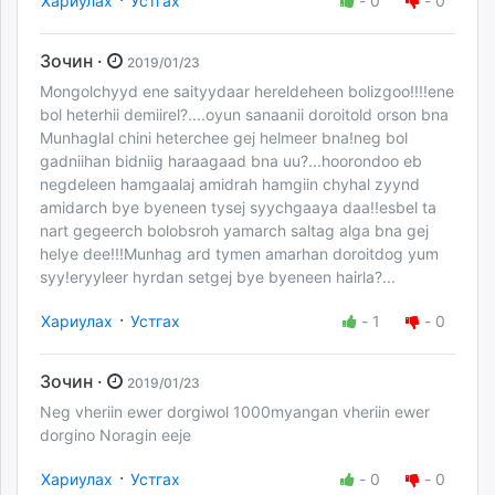
Хариулах
Устгах
-
0
-
0
Зочин ·
2019/01/23
Mongolchyyd ene saityydaar hereldeheen bolizgoo!!!!ene
bol heterhii demiirel?....oyun sanaanii doroitold orson bna
Munhaglal chini heterchee gej helmeer bna!neg bol
gadniihan bidniig haraagaad bna uu?...hoorondoo eb
negdeleen hamgaalaj amidrah hamgiin chyhal zyynd
amidarch bye byeneen tysej syychgaaya daa!!esbel ta
nart gegeerch bolobsroh yamarch saltag alga bna gej
helye dee!!!Munhag ard tymen amarhan doroitdog yum
syy!eryyleer hyrdan setgej bye byeneen hairla?...
·
Хариулах
Устгах
-
1
-
0
Зочин ·
2019/01/23
Neg vheriin ewer dorgiwol 1000myangan vheriin ewer
dorgino Noragin eeje
·
Хариулах
Устгах
-
0
-
0