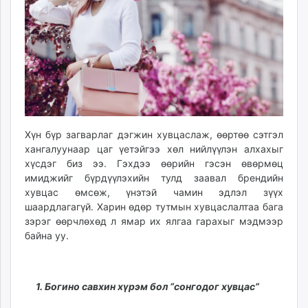
ikon.mn
mnb.mn
Livetv.mn
Eguur.mn
24tsag.mn
shuud.mn
eagle.mn
ergelt.mn
Хүн бүр загварлаг дэгжин хувцаслаж, өөртөө сэтгэл
zarig.mn
хангалуунаар цаг үетэйгээ хөл нийлүүлэн алхахыг
хүсдэг биз ээ. Гэхдээ өөрийн гэсэн өвөрмөц
today.mn
имиджийг бүрдүүлэхийн тулд заавал брендийн
zuv.mn
хувцас өмсөж, үнэтэй чамин эдлэл зүүх
mminfo.mn
шаардлагагүй. Харин өдөр тутмын хувцаслалтаа бага
ugluu.mn
зэрэг өөрчлөхөд л ямар их ялгаа гарахыг мэдмээр
urlag.mn
байна уу.
unen.mn
asu.mn
shudarga.mn
1. Богино савхин хүрэм бол “сонгодог хувцас”
shuurhai.mn