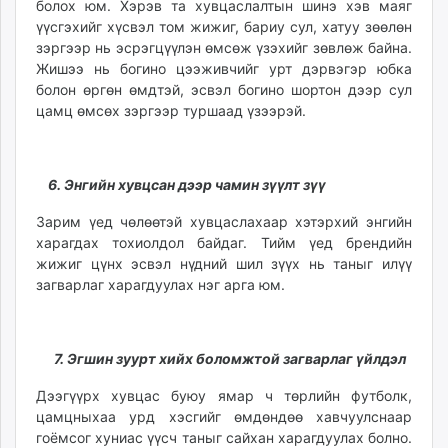
болох юм. Хэрэв та хувцаслалтын шинэ хэв маяг
үүсгэхийг хүсвэл том жижиг, бариу сул, хатуу зөөлөн
зэргээр нь эсрэгцүүлэн өмсөж үзэхийг зөвлөж байна.
Жишээ нь богино цээживчийг урт дэрвэгэр юбка
болон өргөн өмдтэй, эсвэл богино шортон дээр сул
цамц өмсөх зэргээр туршаад үзээрэй.
6.
Энгийн хувцсан дээр чамин зүүлт зүү
Зарим үед чөлөөтэй хувцаслахаар хэтэрхий энгийн
харагдах тохиолдол байдаг. Тийм үед брендийн
жижиг цүнх эсвэл нүдний шил зүүх нь таныг илүү
загварлаг харагдуулах нэг арга юм.
7. Эгшин зуурт хийх боломжтой загварлаг үйлдэл
Дээгүүрх хувцас буюу ямар ч төрлийн футболк,
цамцныхаа урд хэсгийг өмдөндөө хавчуулснаар
гоёмсог хуниас үүсч таныг сайхан харагдуулах болно.