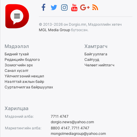
© 2013-2026 он Dorgio.mn, Мэдээллийн хөтөч
MGL Media Group
бүтээсэн.
Мэдээлэл
Хамтрагч
Бидний тухай
Байгууллага
Редакцийн бодлого
Сайтууд
Зохиогчийн эрх
Чөлөөт нийтлэгч
Санал хүсэлт
Үйлчилгээний нөхцөл
Нээлттэй ажлын байр
Сурталчилгаа байршуулах
Харилцаа
Мэдээний алба:
7711 4747
dorgio.news@yahoo.com
Маркетингийн алба:
8800 4147
,
7711 4747
mongolmediagroup@yahoo.com