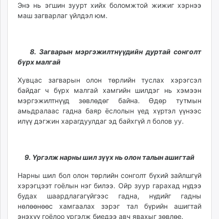
Энэ нь эгшин зуурт хийх боломжтой жижиг хэрнээ
маш загварлаг үйлдэл юм.
8. Загварын мэргэжилтнүүдийн дуртай сонголт
бүрх малгай
Хувцас загварын олон төрлийн туслах хэрэгсэл
байдаг ч бүрх малгай хамгийн шилдэг нь хэмээн
мэргэжилтнүүд зөвлөдөг байна. Өдөр тутмын
амьдралаас гадна баяр ёслолын үед хүртэл үүнээс
илүү дэгжин харагдуулдаг эд байхгүй л болов уу.
9. Үргэлж нарны шил зүүх нь олон талын ашигтай
Нарны шил бол олон төрлийн сонголт бүхий зайлшгүй
хэрэгцээт гоёлын нэг билээ. Ойр зуур гарахад нүдээ
будах шаардлагагүйгээс гадна, нүдийг гадны
нөлөөнөөс хамгаалах зэрэг тал бүрийн ашигтай
энэхүү гоёлоо үргэлж биедээ авч явахыг зөвлөе.