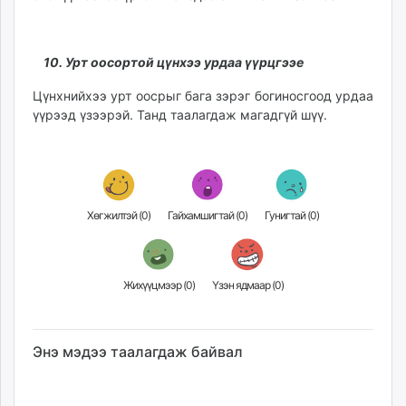
10. Урт оосортой цүнхээ урдаа үүрцгээе
Цүнхнийхээ урт оосрыг бага зэрэг богиносгоод урдаа
үүрээд үзээрэй. Танд таалагдаж магадгүй шүү.
Хөгжилтэй (
0
)
Гайхамшигтай (
0
)
Гунигтай (
0
)
Жихүүцмээр (
0
)
Үзэн ядмаар (
0
)
Энэ мэдээ таалагдаж байвал