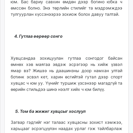
юм. Бас бариу савхин өмдөн дээр богино юбка ч
өмссөн болно. Энэ төрлийн стилийг та мэдрэмждээ
тулгуурлан хүссэнээрээ зохиож болох давуу талтай.
4. Гутлаа өөрөөр сонго
Хувцсандаа зохицуулан гутлаа сонгодог байсан
өмнөх хэв маягаа эвдэж эсрэгээр нь хийж үзвэл
ямар вэ? Жишээ нь даашинзны доор намхан ултай
ботинк эсвэл кет, харин өсгийтэй гутал дээр спорт
хувцас ч юм уу. Үүнийг туршиж үзсэнээр магадгүй та
өөрийн стильдээ шинэ нээлт хийх ч юм билүү.
5. Том ба жижиг хувцсыг хослуул
Загвар гэдгийг нэг талаас хувцасны зохист хэмжээ,
харьцааг эсрэгцүүлэн наадах урлаг гэж тайлбарлаж