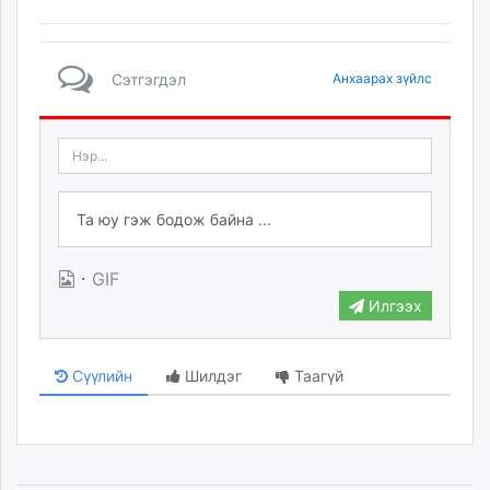
Сэтгэгдэл
Анхаарах зүйлс
·
GIF
Илгээх
Сүүлийн
Шилдэг
Таагүй