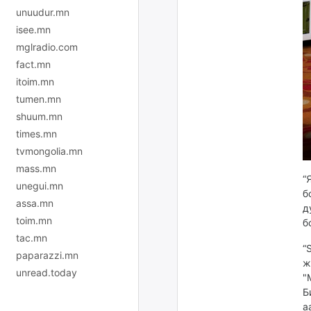
unuudur.mn
isee.mn
mglradio.com
fact.mn
itoim.mn
tumen.mn
shuum.mn
times.mn
tvmongolia.mn
mass.mn
“
unegui.mn
б
assa.mn
д
toim.mn
б
tac.mn
“
paparazzi.mn
ж
unread.today
"
Б
а