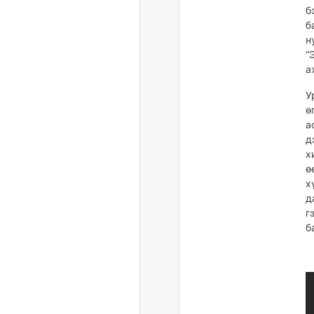
б
б
н
“
а
У
ө
а
д
х
ө
х
д
г
б