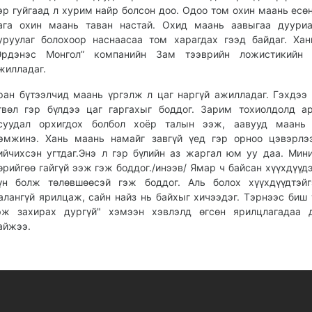
эр гуйгаад л хурим найр болсон доо. Одоо том охин маань есөн
ага охин маань таван настай. Охид маань аавыгаа дууриа
уруулаг болохоор наснаасаа том харагдах гээд байдаг. Ха
Эрдэнэс Монгол” компанийн Зам тээврийн ложистикийн 
жилладаг.
ран бүтээлчид маань үргэлж л цаг наргүй ажилладаг. Гэхдээ
гвөл гэр бүлдээ цаг гаргахыг боддог. Зарим тохиолдолд а
суудал орхигдох болбол хоёр талын ээж, аавууд маань 
эмжинэ. Хань маань намайг завгүй үед гэр орноо цэвэрлэ
ийчихсэн угтдаг.Энэ л гэр бүлийн аз жаргал юм уу даа. Мин
өрийгөө гайгүй ээж гэж боддог./инээв/ Ямар ч байсан хүүхдүүдэ
үн болж төлөвшөөсэй гэж боддог. Аль болох хүүхдүүдтэйг
алангүй ярилцаж, сайн найз нь байхыг хичээдэг. Тэрнээс биш т
эж захирах дургүй" хэмээн хэвлэлд өгсөн ярилцлагадаа 
айжээ.