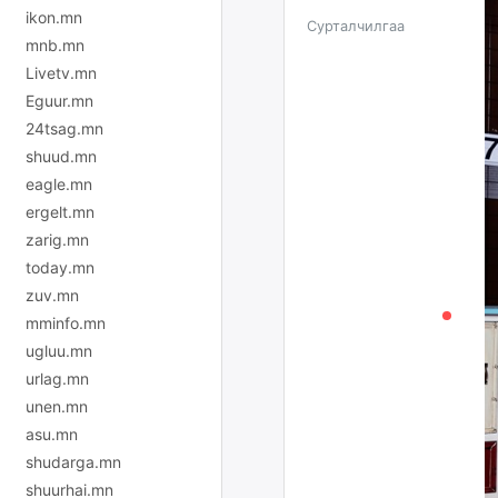
ikon.mn
Сурталчилгаа
mnb.mn
Livetv.mn
Eguur.mn
24tsag.mn
shuud.mn
eagle.mn
ergelt.mn
zarig.mn
today.mn
zuv.mn
mminfo.mn
ugluu.mn
urlag.mn
unen.mn
asu.mn
shudarga.mn
shuurhai.mn