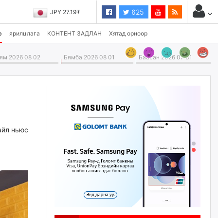
625
CHF 3,824.26₮
э
ярилцлага
КОНТЕНТ ЗАДЛАН
Хятад орноор
м 2026 08 02
Бямба 2026 08 01
Баасан 2026 07 31
айл ньюс