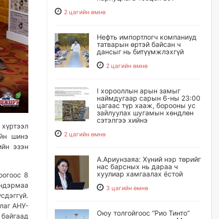
2 цагийн өмнө
Нефть импортлогч компаниуд
татварын өртэй байсан ч
дансыг нь битүүмжлэхгүй
2 цагийн өмнө
I хорооллын арын замыг
наймдугаар сарын 6-ны 23:00
цагаас түр хааж, борооны ус
зайлуулах шугамын хөндлөн
сэтэлгээ хийнэ
 хүртээл
2 цагийн өмнө
йн шинэ
ийн эзэн
А.Ариунзаяа: Хүний нэр төрийг
нас барсных нь дараа ч
хуулиар хамгаалах ёстой
оогоос 8
үндэрмаа
3 цагийн өмнө
сдэггүй.
лаг АНУ-
Оюу толгойгоос “Рио Тинто”
 байгаад