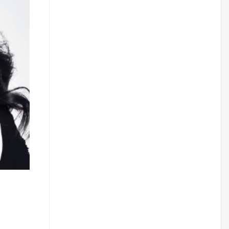
тодорхойгүй “гадаад элч
нарын” томилгоо
өчигдѳр
COP17 хурлын үеэр 5
дүүргийн 73 цэцэрлэг, 60
сургуульд зохицуулалт хийнэ
өчигдѳр
Шатахууны хомсдолоос
шалтгаалж аялал жуулчлалын
салбар тэг зогсолтод хүрсэн
гэв
өчигдѳр
Морингийн давааны замаас
“Барилгын хатуу хог хаягдал
дахин боловсруулах үйлдвэр”
хүртэлх 1.5 км урт авто зам
ашиглалтад орлоо
өчигдѳр