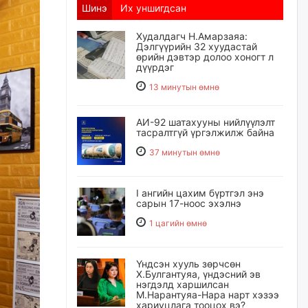
Шинэ
Их уншигдсан
Худалдагч Н.Амарзаяа:
Дэлгүүрийн 32 хуудастай
өрийн дэвтэр долоо хоногт л
дүүрдэг
13 минутын өмнө
АИ-92 шатахууны нийлүүлэлт
тасралтгүй үргэлжилж байна
37 минутын өмнө
I ангийн цахим бүртгэл энэ
сарын 17-ноос эхэлнэ
1 цагийн өмнө
Үндсэн хууль зөрчсөн
Х.Булгантуяа, үндэсний эв
нэгдэлд харшилсан
М.Нарантуяа-Нара нарт хэзээ
хариуцлага тооцох вэ?