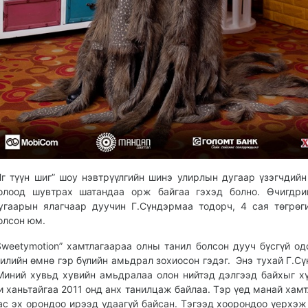
Яг түүн шиг” шоу нэвтрүүлгийн шинэ улирлын дугаар үзэгчдийн
олоод шувтрах шатандаа орж байгаа гэхэд болно. Өчигдри
угаарын ялагчаар дуучин Г.Сүндэрмаа тодорч, 4 сая төгрөг
олсон юм.
Sweetymotion” хамтлагаараа олны танил болсон дууч бүсгүй од
илийн өмнө гэр бүлийн амьдрал зохиосон гэдэг. Энэ тухай Г.С
Миний хувьд хувийн амьдралаа олон нийтэд дэлгээд байхыг хү
и ханьтайгаа 2011 онд анх танилцаж байлаа. Тэр үед манай хамт
ас эх орондоо ирээд удаагүй байсан. Тэгээд хоорондоо үерхэж