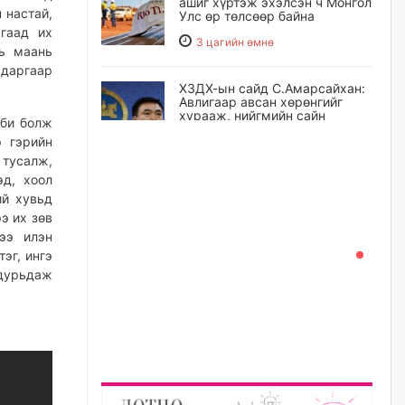
ашиг хүртэж эхэлсэн ч Монгол
 настай,
Улс өр төлсөөр байна
гаад их
3 цагийн өмнө
нь маань
даргаар
ХЗДХ-ын сайд С.Амарсайхан:
Авлигаар авсан хөрөнгийг
хурааж, нийгмийн сайн
 би болж
сайхны хөгжилд зориулах
р гэрийн
бөгөөд үүнийг хэд хэдэн эрх
бүхий байгууллагаас санал авна
тусалж,
эд, хоол
23 цагийн өмнө
ий хувьд
э их зөв
Шатахууныг олдож байгаа
ээ илэн
газраас нь л авч байна. Үнэ
тарифаас илүү хангамж дээр
эг, ингэ
анхаарч байна
дурьдаж
23 цагийн өмнө
Ц.Будханд: Дүүгээ гараад
ирнэ гэж итгэж хүлээсээр
долоон сарын хугацаа
өнгөрлөө