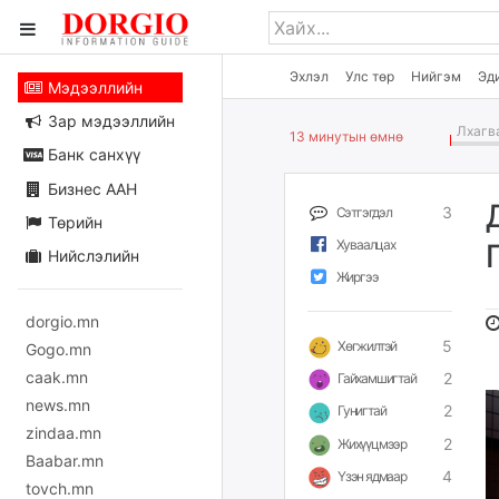
Эхлэл
Улс төр
Нийгэм
Эд
Мэдээллийн
Зар мэдээллийн
Лхагва
13 минутын өмнө
Банк санхүү
Бизнес ААН
3
Сэтгэгдэл
Төрийн
Хуваалцах
Нийслэлийн
Жиргээ
dorgio.mn
5
Хөгжилтэй
Gogo.mn
caak.mn
2
Гайхамшигтай
news.mn
2
Гунигтай
zindaa.mn
2
Жихүүцмээр
Baabar.mn
4
Үзэн ядмаар
tovch.mn