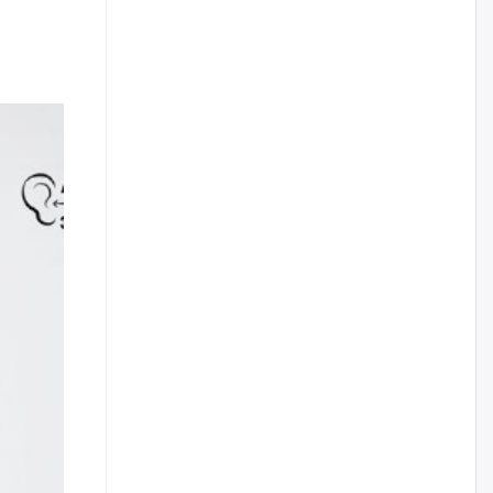
саяыг авчээ
өчигдѳр
ЗГ-ын зөвшөөрөлгүй бүх
томилолтын санхүүжилтийг
зогсоож, хурал, чуулганыг
цахимаар хийнэ гэв
өчигдѳр
Монголчууд үйлдвэр
байгуулахыг эсэргүүцдэг
болтлоо тэнэгэрчихсэн гэж үү?
өчигдѳр
Толгойтыг 3, 4 дүгээр
хороололтой холбосон авто
замын хөдөлгөөнийг
хэсэгчлэн хаана
өчигдѳр
Эрх зүйн үндэслэл нь