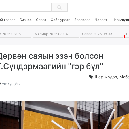
ийн засаг
Бизнес
Спорт
Соёл урлаг
Зөвлөгөө
Чөлөөт
Шар мэдэ
 2026 08 05
Мягмар 2026 08 04
Даваа 2026 08 03
Ня
Дөрвөн саяын эзэн болсон
Г.Сүндэрмаагийн "гэр бүл"
Шар мэдээ
,
Моб
2019-
2026-
2019/06/17
06-
08-
17
06
14:36:58
12:59:50