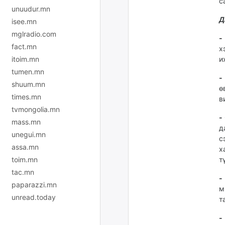
с
unuudur.mn
Д
isee.mn
mglradio.com
-
fact.mn
х
itoim.mn
и
tumen.mn
-
shuum.mn
ө
times.mn
в
tvmongolia.mn
-
mass.mn
д
unegui.mn
с
assa.mn
х
toim.mn
т
tac.mn
-
paparazzi.mn
м
unread.today
т
-