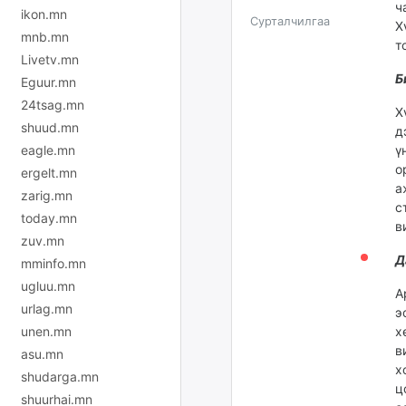
ч
ikon.mn
Сурталчилгаа
Х
mnb.mn
т
Livetv.mn
Б
Eguur.mn
24tsag.mn
Х
shuud.mn
д
eagle.mn
ү
о
ergelt.mn
а
zarig.mn
с
today.mn
в
zuv.mn
Д
mminfo.mn
ugluu.mn
А
urlag.mn
э
unen.mn
х
в
asu.mn
х
shudarga.mn
ц
shuurhai.mn