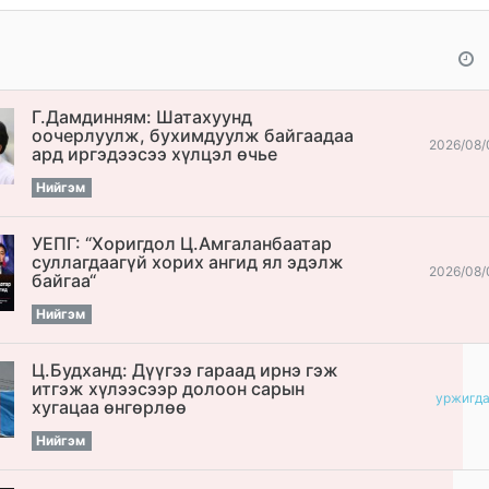
Г.Дамдинням: Шатахуунд
оочерлуулж, бухимдуулж байгаадаа
2026/08/
ард иргэдээсээ хүлцэл өчье
Нийгэм
УЕПГ: “Хоригдол Ц.Амгаланбаатар
cуллагдаагүй хорих ангид ял эдэлж
2026/08/
байгаа“
Нийгэм
Ц.Будханд: Дүүгээ гараад ирнэ гэж
итгэж хүлээсээр долоон сарын
уржигд
хугацаа өнгөрлөө
Нийгэм