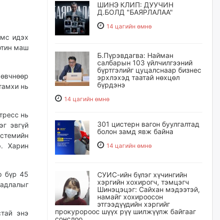
ШИНЭ КЛИП: ДУУЧИН
Д.БОЛД "БАЯРЛАЛАА"
14 цагийн өмнө
имс идэх
отин маш
Б.Пүрэвдагва: Найман
салбарын 103 үйлчилгээний
бүртгэлийг цуцалснаар бизнес
 өвчнөөр
эрхлэхэд таатай нөхцөл
бүрдэнэ
тамхи нь
14 цагийн өмнө
тресс нь
301 цистерн вагон буулгалтад
эг эвгүй
болон замд явж байна
стемийн
э. Харин
14 цагийн өмнө
р бүр 45
СУИС-ийн бүлэг хүчингийн
хэргийн хохирогч, тэмцэгч
гадлалыг
Шинэцэцэг: Сайхан мэдээтэй,
намайг хохироосон
этгээдүүдийн хэргийг
прокуророос шүүх рүү шилжүүлж байгааг
тай энэ
сонслоо