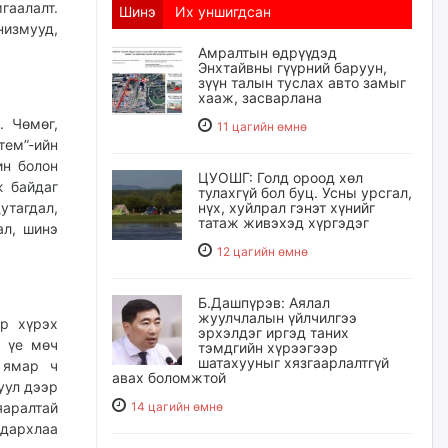
гаалалт.
Шинэ
Их уншигдсан
низмууд,
Амралтын өдрүүдэд
Энхтайвны гүүрний баруун,
зүүн талын туслах авто замыг
хааж, засварлана
. Чөмөг,
11 цагийн өмнө
тем”-ийн
ин болон
ЦУОШГ: Голд ороод хөл
ж байдаг
тулахгүй бол буц. Усны урсгал,
утагдал,
нүх, хуйлрал гэнэт хүнийг
татаж живэхэд хүргэдэг
ал, шинэ
12 цагийн өмнө
Б.Дашпүрэв: Аялал
жуулчлалын үйлчилгээ
йр хүрэх
эрхэлдэг иргэд таних
н үе мөч
тэмдгийн хүрээгээр
шатахууныг хязгаарлалтгүй
 ямар ч
авах боломжтой
уул дээр
яаралтай
14 цагийн өмнө
дархлаа