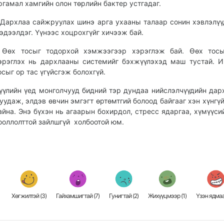
ргамал хамгийн олон төрлийн бактер устгадаг.
Дархлаа сайжруулах шинэ арга ухааны талаар сонин хэвлэлүү
эдээлдэг. Үүнээс хоцрохгүйг хичээж бай.
-
Өөх тосыг тодорхой хэмжээгээр хэрэглэж бай. Өөх тосы
эрэглэх нь дархлааны системийг бэхжүүлэхэд маш тустай. 
осыг ор тас үгүйсгэж болохгүй.
үүлийн үед монголчууд бидний тэр дундаа нийслэлчүүдийн дар
уудаж, элдэв өвчин эмгэгт өртөмтгий болоод байгааг хэн хүнгү
айна. Энэ бүхэн нь агаарын бохирдол, стресс ядаргаа, хүмүүси
ооллолттой зайлшгүй холбоотой юм.
Хөгжилтэй (
3
)
Гайхамшигтай (
7
)
Гунигтай (
2
)
Жихүүцмээр (
1
)
Үзэн ядмаа