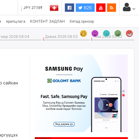
625
CHF 3,824.26₮
э
ярилцлага
КОНТЕНТ ЗАДЛАН
Хятад орноор
мар 2026 08 04
Даваа 2026 08 03
Ням 2026 08 02
о сайхан
эргүүцэх