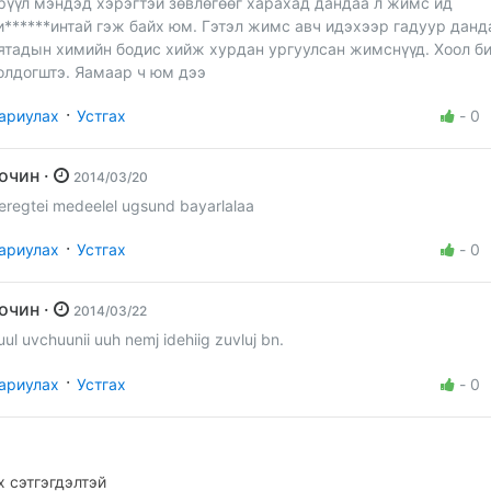
рүүл мэндэд хэрэгтэй зөвлөгөөг харахад дандаа л жимс ид
и******интай гэж байх юм. Гэтэл жимс авч идэхээр гадуур данд
ятадын химийн бодис хийж хурдан ургуулсан жимснүүд. Хоол б
олдогштэ. Яамаар ч юм дээ
·
ариулах
Устгах
-
0
Зочин ·
2014/03/20
eregtei medeelel ugsund bayarlalaa
·
ариулах
Устгах
-
0
Зочин ·
2014/03/22
uul uvchuunii uuh nemj idehiig zuvluj bn.
·
ариулах
Устгах
-
0
 сэтгэгдэлтэй