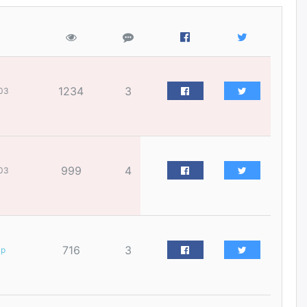
үйлчилгээний ажилтнуудын
ХАРИЛЦАА хандлагатай
холбоотой ГОМДОЛ их байгааг
дурдлаа
өчигдѳр
1234
3
Бариста хийх нь залуусын
03
дунд яагаад трэнд болов
өчигдѳр
Өмгөөлөгч Б.Оюунбилэг:
999
4
03
"Урьхан" Б.Чинбат гэж хүн
бизнес хамтрагчаа гүтгэж
хууль хяналтын байгууллагаар
шалгуулж, торны цаана
суулгана гэх мэтээр дарамталдаг
өчигдѳр
716
3
ар
Д.Амарбаясгалан:
Шатахууныхаа 97 хувийг нэг
улсаас авдаг хараат байдлаа
зогсоож, Арабын орнуудаас