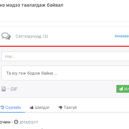
нэ мэдээ таалагдаж байвал
Сэтгэгдэлүүд (3)
Анхаара
·
GIF
Ил
Сүүлийн
Шилдэг
Таагүй
Зочин ·
2015/03/17