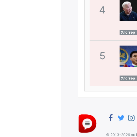
4
Улс төр
5
Улс төр
© 2013-2026 он 