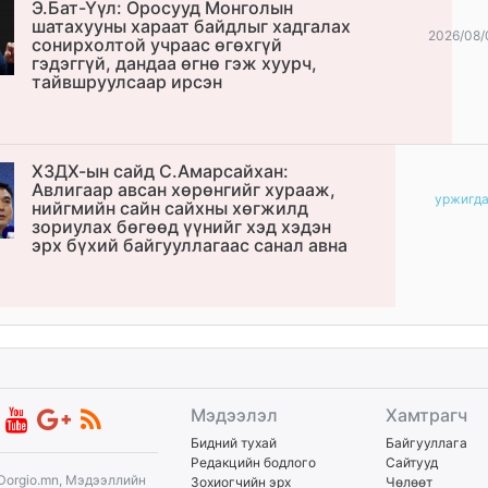
Э.Бат-Үүл: Оросууд Монголын
шатахууны хараат байдлыг хадгалах
2026/08/
сонирхолтой учраас өгөхгүй
гэдэггүй, дандаа өгнө гэж хуурч,
тайвшруулсаар ирсэн
ХЗДХ-ын сайд С.Амарсайхан:
Авлигаар авсан хөрөнгийг хурааж,
уржигд
нийгмийн сайн сайхны хөгжилд
зориулах бөгөөд үүнийг хэд хэдэн
эрх бүхий байгууллагаас санал авна
Мэдээлэл
Хамтрагч
Бидний тухай
Байгууллага
Редакцийн бодлого
Сайтууд
Dorgio.mn, Мэдээллийн
Зохиогчийн эрх
Чөлөөт