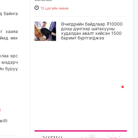
15 цагийн өмнө
д байнга
Өчигдрийн байдлаар ₮10000
доош дүнгээр шатахууны
г хааяа
худалдан авалт хийсэн 1500
Иймд өөх
баримт бүртгэгджээ
15 цагийн өмнө
хлаа эрс
й мэдэрч
Шатахуун олголтыг 50,000
төгрөгөөр хязгаарласныг
йн буруу
нэмэгдүүлж 100,000 төгрөгт
хүргэхээр судалж байгаа
15 цагийн өмнө
Ц.Сандаг-Очир: COP17 ба
COP31 хурлын уялдаа нь
Риогийн гурван конвенцын
нэгдсэн хэрэгжилтийг ахиулах
чухал алхам болно
р (
0
)
16 цагийн өмнө