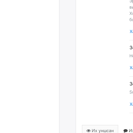
Э
в
Х
б
Х
H
Х
S
Х
Их уншсан
Их