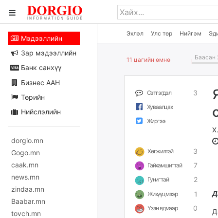
Эхлэл
Улс төр
Нийгэм
Эд
Мэдээллийн
Зар мэдээллийн
Баасан 
11 цагийн өмнө
Банк санхүү
Бизнес ААН
3
Сэтгэгдэл
Төрийн
Хуваалцах
Нийслэлийн
Жиргээ
Х
dorgio.mn
3
Хөгжилтэй
Gogo.mn
caak.mn
7
Гайхамшигтай
news.mn
2
Гунигтай
zindaa.mn
Д
1
Жихүүцмээр
Baabar.mn
0
Үзэн ядмаар
Д
tovch.mn