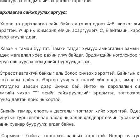
айжруулах бэлдмэлийг хэрэглэх хэрэгтэй.
архлаагаа сайжруулах аргууд:
Хэрэв та дархлаагаа сайн байлгая гэвэл өдөрт 4-5 ширхэг ж
эрэгтэй. Учир нь жимсэнд өвчин эсэргүүцэгч С, Е витамин, кар
хээр агуулагддаг.
Хэзээ ч тамхи бүү тат. Тамхи татдаг хүмүүс амьсгалын замын
вдөх магадлал хоёр дахин илүү байдаг. Эрдэмтдийн нотолсноор 
ирүс олшруулах нөхцөлийг бүрдүүлдэг аж.
Стресст автахгүй байхыг аль болох хичээх хэрэгтэй. Байнгын с
архлааны дайсан. Өөртөө учирсан таагүй үйл явдал, ямар н
этгэгдлээ цаасан дээр бичиж бай. Ингэх нь дархлалын си
амгийн чухал “Т” эсийг сайжруулдгийг эрдэмтэд тогтоожэ
үүнээ давтан ярих нь хортой.
Биеийн тамир, спортын дасгалыг тогтмол хийх хэрэгтэй. Өдө
инутын турш явганаар алхах нь элдэв халдварт өвчин тусах ма
авин хувиар бууруулж өгдөг байна.
Сармисыг байнга хэрэглэж занших хэрэгтэй. Өндөр ач тус