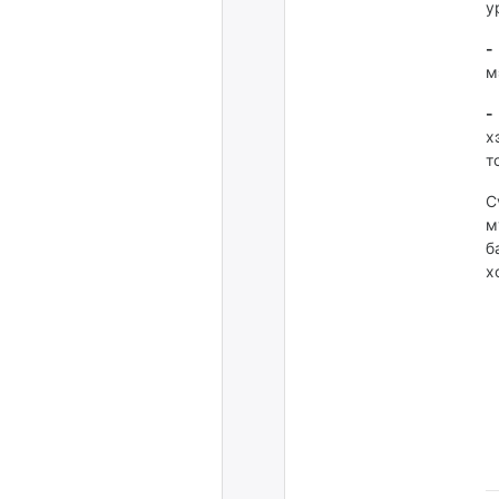
у
-
м
х
т
С
м
б
х