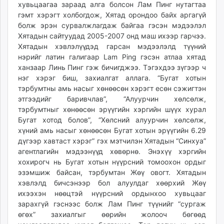
хувьцаагаа зараад алга болсон Лам Пинг нутагтаа
гэмт хэрэгт холбогдож, Хятад орондоо байх аргагүй
болж эрэн сурвалжлагдаж байгаа гэсэн мэдээлэл
Хятадын сайтуудад 2005-2007 онд маш ихээр гарчээ.
Хятадын хэвлэлүүдэд гарсан мэдээлэлд түүний
нэрийг латин галигаар Lam Ping гэсэн атлаа хятад
ханзаар Линь Пинг гэж бичигджээ. Тэгэхдээ зүгээр ч
нэг хэрэг биш, захиалгат аллага. “Бугат хотын
тэрбумтны амь насыг хөнөөсөн хэрэгт есөн сэжигтэн
этгээдийг баривчлав”, “Алуурчин хөлсөлж,
тэрбумтныг хөнөөсөн эрүүгийн хэргийн шүүх хурал
Бугат хотод болов”, “Хөлсний алуурчин хөлсөлж,
хүний амь насыг хөнөөсөн Бугат хотын эрүүгийн 6.29
дүгээр хавтаст хэрэг” гэх мэтчилэн Хятадын “Синхуа”
агентлагийн мэдээнүүд хөвөрнө. Энэхүү хэргийн
хохирогч нь Бугат хотын нүүрсний томоохон ордыг
эзэмшиж байсан, тэрбумтан Жөү овогт. Хятадын
хэвлэлд бичсэнээр бол алуулдаг хөөрхий Жөү
ихээхэн нөөцтэй нүүрсний ордынхоо хувьцааг
зарахгүй гэснээс болж Лам Пинг түүнийг “сургаж
өгөх” захиалгыг өөрийн жолооч бөгөөд