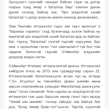
Орчуулагч хүүхнийг таньдаг байсан гэдэг нь дотор
газрын хүнд ямар ч баталгаа биш” хэмээн дахин
дахин хэлээд байгаа юм. “Эрх мэдэлтэй хүний
баталгаа”-н дээр ахиухан мөнгө нэмээд амлачихвал…
Лам Пингийн итгэмжлэл гэдэг юм гарч ирэнгүүт л
“барилаа хорилоо” гээд бужигнаад эхэлж байгаа нь
мөнгөтэй эрх мэдэлтэй хүний баталгаа ард нь байгааг
бас тэрхүү “баталгаа” хүчтэй гэдгийг харуулна. Бас
яаж ч шуналтлаа гэсэн “гал хамгаалагч”-гүй бол том
хөдөлж болохгүй гэдгийг О.Мөнхбат мэдэхийн
дээдээр мэдэх нэгэн.
О.Мөнхбат Италиас итгэмж­лэлтэй иржээ. Итгэмжлэл
хийгдсэн огноо нь 2013 оны гуравдугаар сарын 22.
Итгэмжлэлийг батал­гаажуулж өгсөн хүн нь атташе
Г.Оч. Агуулгыг нь товчилбол, арван жилийн өмнө
зарсан компанийхаа хувьцааг Мөнхбатаар дамжуулж
авах” гэсэн санаатай. Үнэн худлаа нь мэдэгдэхгүй нэг
итгэмжлэл гэж цаас барьсан нөхөр гэнэт гарч ирээд
“Чиний юм минийх” гэхээр гайхдаг юм байгаа биз
дээ, “Болд төмөр Ерөө гол”-ынхон. Төртэй, хуультай