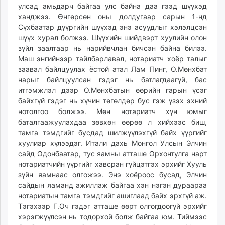
улсад амьдарч байгаа улс байна даа гээд шүүхэд
ханджээ. Өнгөрсөн оны долдугаар сарын 1-нд
Сүхбаатар дүүргийн шүүхэд энэ асуудлыг хэлэлцсэн
шүүх хурал болжээ. Шүүхийн шийдвэрт хуулийн олон
зүйл заалтаар нь нарийвчлан бичсэн байна билээ.
Маш энгийнээр тайлбарлавал, нотариатч хоёр талыг
заавал байлцуулах ёстой атал Лам Пинг, О.Мөнхбат
нарыг байлцуулсан гэдэг нь батлагдаагүй, бас
итгэмжлэл дээр О.Мөнхбатын өөрийн гарын үсэг
байхгүй гэдэг нь хүчин төгөлдөр бус гэж үзэх эхний
нотолгоо болжээ. Мөн нотариатч хүн юмыг
баталгаажуулахдаа зөвхөн өөрөө л хийхээс биш,
тамга тэмдгийг бусдад шилжүүлэхгүй байх үүргийг
хуулиар хүлээдэг. Итали дахь Монгол Улсын Элчин
сайд Одонбаатар, тус яамны атташе Орхонтулга нарт
нотариатчийн үүргийг хавсран гүйцэтгэх эрхийг Хууль
зүйн яамнаас олгожээ. Энэ хоёроос бусад, Элчин
сайдын яаманд ажиллаж байгаа хэн нэгэн дураараа
нотариатын тамга тэмдгийг ашиглаад байх эрхгүй аж.
Тэгэхээр Г.Оч гэдэг атташе өөрт олгогдоогүй эрхийг
хэрэгжүүлсэн нь тодорхой болж байгаа юм. Тиймээс