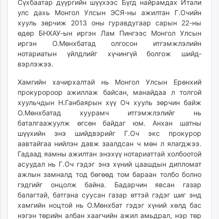
Сүхбаатар дүүргийн шүүхээс Бүгд найрамдах Итали
улс дахь Монгол Улсын ЭСЯ-ны ажилтан Г.Очийн
хууль зөрчиж 2013 оны гуравдугаар сарын 22-ны
өдөр БНХАУ-ын иргэн Лам Пингээс Монгол Улсын
иргэн О.Мөнхбатад олгосон итгэмжлэлийн
нотариатын үйлдлийг хүчингүй болгож шийд­
вэрлэжээ.
Хамгийн хачирхалтай нь Монгол Улсын Ерөнхий
прокуророор ажил­лаж байсан, манайдаа л толгой
хуульчдын Н.Ганбаярын хүү Оч хууль зөрчин байж
О.Мөнхбатад хуурамч итгэмжлэлийг нь
баталгаажуулж өгсөн байдаг юм. Анхан шатны
шүүхийн энэ шийдвэрийг Г.Оч экс прокурор
аавтайгаа нийлэн давж заалдсан ч мөн л ялагджээ.
Гадаад яамны ажилтан энэхүү нотариаттай холбоотой
асуудал нь Г.Оч гэдэг энэ хүний цаашдын дипломат
ажлын замналд тод бөгөөд том бараан толбо болно
гэдгийг онцолж байна. Бадарчин явсан газар
балагтай, батгана суусан газар өттэй гэдэг шиг энд
хамгийн ноцтой нь О.Мөнхбат гэдэг хүний хөлд бас
нэгэн төрийн албан хаагчийн ажил амьдрал, нэр төр