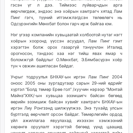
гэсэн үг л дээ. Тиймээс луйварчдын арга
өөрчлөгдөж, эндээс энэ хоёрын хамтрагч хятад Лам
Пинг гэгч, түүний итгэмжлэгдсэн төлөөлөгч нь
Одсүрэнгийн Мөнхбат болон гарч ирж байгаа юм.
Нэг үгээр компанийн хувьцаатай холбоотой нутаг нэгт
хоёрын хооронд үүссэн асуудал, Лам Пинг гэмт
хэрэгтэн болж орох газаргүй тэнүүчлэн Италид
орогносон, тэндээс хаа нэг тийш явах ямар ч
боломжгүй байдлыг О.Мөнхбат, Э.Бямбасүрэн хоёр
тун ч овжин ашигласан байдаг.
Учрыг тодруулъя БНХАУ-ын иргэн Лам Пинг 2004
оноос 2005 оны зургадугаар сарын 29-ний өдрийг
хүртэл “Болд төмөр Ерөө гол” /хуучин нэрээр “Монтай
Майнз”ХХК/-ын хувьцаа эзэмшигч байсан бөгөөд
өөрийн эзэмшиж байсан хувийг хамтрагч БНХАУ-ын
иргэн Лиу Ронгзэнд шилжүүлжээ. Энэ тухайд улсын
бүртгэлд өөрчлөлт орсон байдаг. Төмөрлөгийн ордод
үйл ажиллагаа явуулахад ихээхэн хэмжээний
хөрөнгө оруулалт хэрэгтэй бөгөөд үүнд цаашид
нэмэлт хөрөнгө оруулалт зайлшгүй хэрэгтэй тийм