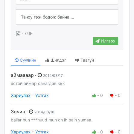
·
GIF
Илгээх
Сүүлийн
Шилдэг
Таагүй
аймаааар ·
2014/03/17
ёстой аймар санагдав ккк
·
Хариулах
Устгах
-
0
-
0
Зочин ·
2014/03/18
baliar hun ***nuud mun ch ih baih yumaa.
·
Хариулах
Устгах
-
0
-
0