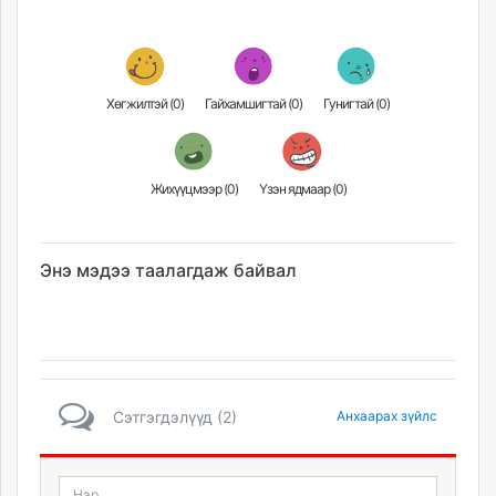
Хөгжилтэй (
0
)
Гайхамшигтай (
0
)
Гунигтай (
0
)
Жихүүцмээр (
0
)
Үзэн ядмаар (
0
)
Энэ мэдээ таалагдаж байвал
Сэтгэгдэлүүд (2)
Анхаарах зүйлс