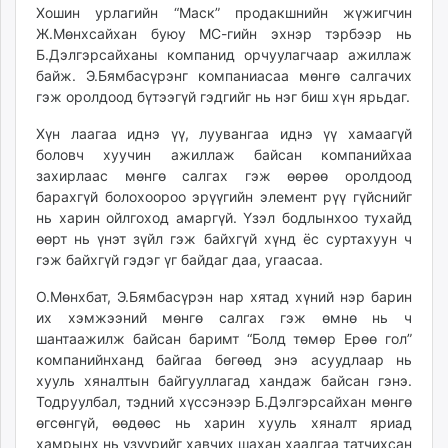
Хошин урлагийн “Маск” продакшнийн жүжигчин
Ж.Мөнхсайхан буюу МС-гийн эхнэр тэрбээр нь
Б.Дэлгэрсайханы компанид орчуулагчаар ажиллаж
байж. Э.Бямбасүрэнг компаниасаа мөнгө салгачих
гэж оролдоод бүтээгүй гэдгийг нь нэг биш хүн ярьдаг.
Хүн лаагаа иднэ үү, луувангаа иднэ үү хамаагүй
боловч хуучин ажиллаж байсан компанийхаа
захирлаас мөнгө салгах гэж өөрөө оролдоод
барахгүй болохоороо эрүүгийн элемент рүү гүйснийг
нь харин ойлгоход амаргүй. Үзэл бодлынхоо тухайд
өөрт нь үнэт зүйл гэж байхгүй хүнд ёс суртахуун ч
гэж байхгүй гэдэг үг байдаг даа, угаасаа.
О.Мөнхбат, Э.Бямбасүрэн нар хятад хүний нэр барин
их хэмжээ­ний мөнгө салгах гэж өмнө нь ч
шантаажилж байсан баримт “Болд төмөр Ерөө гол”
компанийнханд байгаа бөгөөд энэ асуудлаар нь
хууль хяналтын байгууллагад хандаж байсан гэнэ.
Тодруулбал, тэдний хүссэнээр Б.Дэлгэрсайхан мөнгө
өгсөнгүй, өөдөөс нь харин хууль хяналт яриад
хамрынх нь үзүүрийг хавчих шахан хаалгаа татчихсан