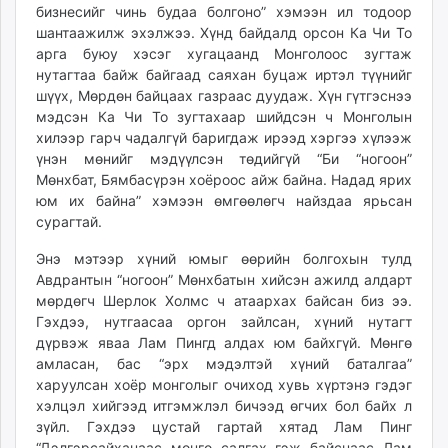
бизнесийг чинь будаа болгоно” хэмээн ил тодоор
шантаажилж эхэлжээ. Хүнд байдалд орсон Ка Чи То
арга буюу хэсэг хугацаанд Монголоос зугтаж
нутагтаа байж байгаад саяхан буцаж иртэл түүнийг
шүүх, Мөрдөн байцаах газраас дуудаж. Хүн гүтгэснээ
мэдсэн Ка Чи То зугтахаар шийдсэн ч Монголын
хилээр гарч чадалгүй баригдаж ирээд хэргээ хүлээж
үнэн мөнийг мэдүүлсэн төдийгүй “Би “ногоон”
Мөнхбат, Бямбасүрэн хоёроос айж байна. Надад ярих
юм их байна” хэмээн өмгөөлөгч найздаа ярьсан
сурагтай.
Энэ мэтээр хүний юмыг өөрийн болгохын тулд
Авдран­тын “ногоон” Мөнх­батын хийсэн ажилд алдарт
мөрдөгч Шерлок Холмс ч атаархах байсан биз ээ.
Гэхдээ, нутгаасаа оргон зайлсан, хүний нутагт
дүрвэж яваа Лам Пингд алдах юм байхгүй. Мөнгө
амласан, бас “эрх мэдэлтэй хүний баталгаа”
харуулсан хоёр монголыг очиход хувь хүртэнэ гэдэг
хэлцэл хийгээд итгэмжлэл бичээд өгчих бол байх л
зүйл. Гэхдээ цустай гартай хятад Лам Пинг
“Дэлгэрсайханаас мөнгө салгах гэж байснаас Лам