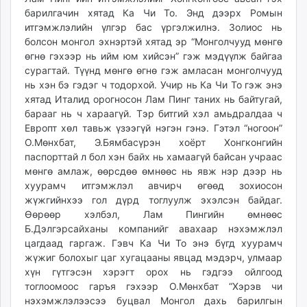
барилгачин хятад Ка Чи То. Энд дээрх Ромын
итгэмжлэлийн үлгэр бас үргэлжилнэ. Золиос нь
болсон монгол эхнэртэй хятад эр “Монголчууд мөнгө
өгнө гэхээр нь ийм юм хийсэн” гэж мэдүүлж байгаа
сурагтай. Түүнд мөнгө өгнө гэж амласан монголчууд
нь хэн бэ гэдэг ч тодорхой. Учир нь Ка Чи То гэж энэ
хятад Италид орогносон Лам Пинг таних нь байтугай,
барааг нь ч хараагүй. Тэр битгий хэл амьдралдаа ч
Европт хөл тавьж үзээгүй нэгэн гэнэ. Гэтэл “ногоон”
О.Мөнхбат, Э.Бямбасүрэн хоёрт Хонгконгийн
паспорттай л бол хэн байх нь хамаагүй байсан учраас
мөнгө амлаж, өөрсдөө өмнөөс нь явж нэр дээр нь
хуурамч итгэмжлэл авчирч өгөөд зохиосон
жүжгийнхээ гол дүрд тоглуулж эхэлсэн байдаг.
Өөрөөр хэлбэл, Лам Пингийн өмнөөс
Б.Дэлгэрсайханы компанийг авахаар нэхэмжлэл
цагдаад гаргаж. Гэвч Ка Чи То энэ бүгд хуурамч
жүжиг болохыг цаг хугацааны явцад мэдэрч, улмаар
хүн гүтгэсэн хэрэгт орох нь гэдгээ ойлгоод
тоглоомоос гаръя гэхээр О.Мөнхбат “Хэрэв чи
нэхэмжлэлээсээ буцвал Монгол дахь барилгын