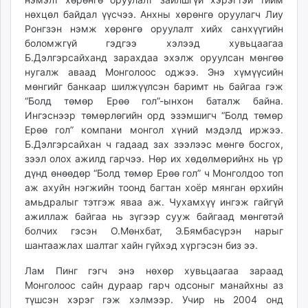
нөхцөл байдал үүсчээ. Анхны хөрөнгө оруулагч Лиу
Ронгзэн нэмж хөрөнгө оруулалт хийх санхүүгийн
боломжгүй гэдгээ хэлээд хувьцаагаа
Б.Дэлгэрсайханд зарахдаа эхэлж оруулсан мөнгөө
нугалж аваад Монголоос оджээ. Энэ хүмүүсийн
мөнгийг банкаар шилжүүлсэн баримт нь байгаа гэж
“Болд төмөр Ерөө гол”-ынхон баталж байна.
Ингэснээр төмөрлөгийн орд эзэмшигч “Болд төмөр
Ерөө гол” компани монгол хүний мэдэлд иржээ.
Б.Дэлгэрсайхан ч гадаад зах зээлээс мөнгө босгох,
зээл олох ажилд гарчээ. Нөр их хөдөлмөрийнх нь үр
дүнд өнөөдөр “Болд төмөр Ерөө гол” ч Монголдоо топ
аж ахуйн нэгжийн тоонд багтан хоёр мянган өрхийн
амьдралыг тэтгэж яваа аж. Чухамхүү ингэж гайгүй
ажиллаж байгаа нь зүгээр сууж байгаад мөнгөтэй
болчих гэсэн О.Мөнхбат, Э.Бямбасүрэн нарыг
шантаажлах шалтаг хайн гүйхэд хүргэсэн биз ээ.
Лам Пинг гэгч энэ нөхөр хувьцаагаа зараад
Монголоос сайн дураар гарч одсоныг манайхны аз
түшсэн хэрэг гэж хэлмээр. Учир нь 2004 онд