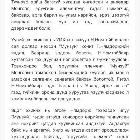
Түүнээс хойш багагүй хугацаа өнгөрсөн ч өнөөдөр
unuudur.mn
Монголд эрүүгийн элементүүд гэдэг шимэгчид
isee.mn
байсаар, арга барил нь улам нарийсч, эрээ цээргүй
mglradio.com
авирлах боллоо. Бүр ил тод заналхийлдэг,
дээрэмддэг болж.
fact.mn
itoim.mn
Үүний нэг жишээ нь УИХ-ын гишүүн Н.Номтойбаяраас
tumen.mn
сая доллар нэхсэн “Мунзуй” хочит Г.Нямдоржийн
shuum.mn
явдал. Бааранд зодоон болсон, Н.Номтойбаяр
хутгалсан гэх дуулиан нэг хэсэгтээ л бужигнуулсан.
times.mn
Товчхондоо бол, эрүүгийн элемент “Мунзуй”
tvmongolia.mn
Монголын томоохон бизнесмэний хүүгээс их мөнгө
mass.mn
амархан салгачих санаатай байсан бололтой. Гэтэл
unegui.mn
Н.Номтойбаяр гэдэг бацаан нь “Аваад ирье ах аа”
assa.mn
гээд гүйхийн оронд дунд хуруугаа үзүүлчихсэнээс л
хамаг юм болсон юм даг уу даа.
toim.mn
tac.mn
Эцэг эхийнх нь өгсөн Нямдорж гэхээсээ илүү
paparazzi.mn
“Мунзуй” гэдэг этгээд хочоороо өөрийгөө таниулсан
unread.today
энэ нөхрийг цагдаа хуулийнхан андахгүй. Андахгүй
байх нь ч аргагүй. Учир нь элдэв хэрэгт орооцолдож
хутгалдсаар байгаад “эрүүгийн элемент” гэдэг