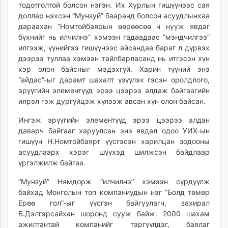
тодотголтой болсон нэгэн. Их Хурлын гишүүнээс сая
доллар нэхсэн “Мунзуй” бааранд болсон асуудлынхаа
дараахан “Номтойбаярын өөрөөсөө ч нууж явдаг
бүхнийг нь илчилнэ” хэмээн гадаадаас “мэндчилгээ”
илгээж, үүнийгээ гишүүнээс айсандаа бараг л дүрвэх
дээрээ туллаа хэмээн тайлбарласанд нь итгэсэн хүн
хэр олон байсныг мэдэхгүй. Харин түүний энэ
“айдас”-ыг дарамт шахалт үзүүлэх гэсэн оролдлого,
эрүүгийн элементүүд эрээ цээрээ алдаж байгаагийн
илрэл гэж дургүйцэж хүлээж авсан хүн олон байсан.
Ингэж эрүүгийн элементүүд эрээ цээрээ алдан
даварч байгааг харуулсан энэ явдал одоо УИХ-ын
гишүүн Н.Номтойбаярт үүсгэсэн харилцан зодооны
асуудлаарх хэрэг шүүхэд шилжсэн байдлаар
үргэлжилж байгаа.
“Мунзуй” Нямдорж “илчилнэ” хэмээн сүрдүүлж
байхад Монголын топ компаниудын нэг “Болд төмөр
Ерөө гол”-ыг үүсгэн байгуулагч, захирал
Б.Дэлгэрсайхан шоронд сууж байж. 2000 шахам
ажилтантай компанийг тэргүүлдэг, баялаг