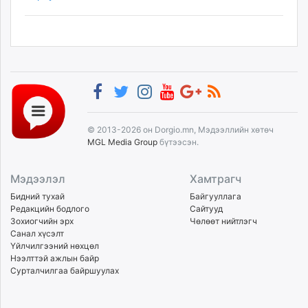
© 2013-2026 он Dorgio.mn, Мэдээллийн хөтөч
MGL Media Group
бүтээсэн.
Мэдээлэл
Хамтрагч
Бидний тухай
Байгууллага
Редакцийн бодлого
Сайтууд
Зохиогчийн эрх
Чөлөөт нийтлэгч
Санал хүсэлт
Үйлчилгээний нөхцөл
Нээлттэй ажлын байр
Сурталчилгаа байршуулах