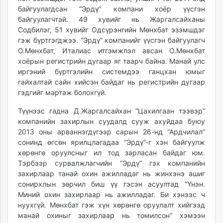
байгуулагдсан “Эрдү” компани хоёр үүсгэн
байгуулагчтай. 49 хувийг нь Жаргалсайханы
Содбилэг, 51 хувийг Одсүрэнгийн Мөнхбат эзэмшдэг
гэж бүртгэгджээ. “Эрдү” компанийг үүсгэн байгуулагч
О.Мөнхбат, Италиас итгэмжлэл авсан О.Мөнхбат
хоёрын регистрийн дугаар яг таарч байна. Манай улс
иргэний бүртгэлийн системдээ ганцхан юмыг
гайхалтай сайн хийсэн байдаг нь регистрийн дугаар
гэдгийг мартаж болохгүй.
Түүнээс гадна Д.Жаргалсайхан “Цахилгаан тээвэр”
компанийн захирлын суудалд сууж ахуйдаа буюу
2013 оны арваннэгдүгээр сарын 26-нд “Ардчилал”
сонинд өгсөн ярилцлагадаа “Эрдү”-г хэн байгуулж
хөрөнгө оруулсныг ил тод зарласан байдаг юм.
Тэрбээр сурвалжлагчийн “Эрдү” гэх компанийн
захирлаар танай охин ажилладаг нь жинхэнэ ашиг
сонирхлын зөрчил биш үү гэсэн асуултад “Үнэн.
Миний охин захирлаар нь ажил­ладаг. Би хэнээс ч
нуух­гүй. Мөнх­бат гэж хүн хө­­рөнгө о­руу­лалт хий­гээд
манай охи­ныг за­хир­лаар нь то­мил­сон” хэ­мээн