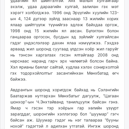
удаагийн ял шийтгэлтэй. Анх малын хулгайгаар
эхэлж, удаа дараагийн хулгай, залилан гэх мэт
хэрэгт холбогджээ. 1996 онд Эрүүгийн хуулийн 123-
ын 4, 124 дүгээр зүйлд зааснаар 13 жилийн хорих
ялаар шийтгүүлж түүнийгээ эдлэж байхдаа оргож,
1998 онд 15 жилийн ял авсан. Бүлэглэн болон
ганцаараа оргосон, бусдын эд зүйлийг хулгайлсан
гэдэг үндэслэлээр дахин ялаа нэмүүлжээ. Гэхдээ
арваад жил шоронд суугаад үлдсэн хоёр жил гаруйг
нь тэнсэн харгалзах гэсэн ялтайгаар 2008 онд
нарснаас наранд гарч эрх чөлөөтэй болсон байна.
Хэл ярианы баялаг сайтай, худлаа хэлэх сонирхолтой
гэх тодорхойлолтыг засангийнхан Мөнхбатад өгч
байжээ.
Авдрантын шоронд хоригдож байхад нь Сэлэнгийн
Баатаржав нутгархан Мөнхбатыг дагуулж, “Цагаан
шонхор”-ын Ч.Энхтайванд танилцуулж байсан гэнэ.
Ямар ч гэсэн тэр хоёрын гар хөлийн үзүүрт
зарагддаг, шоронгийн хэллэгээр бол “шуумар” гэгч
байсан аж. Шуумар гэдэг нь нэг талаараа “бууны
нохой” гэдэгтэй л адилхан утгатай. Ингэж шоронд