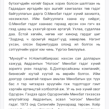
бүтээгчдийн нэгийг барьж хорих болсон шалтгаан нь
Гадаадын иргэдийн эрх ашгийг хамгаалах төв гэдэг
байгууллагын дарга О.Мөнхбат гэдэг хүний захиалга,
нэхэмжлэл. Ийм байгууллага хаана юу хийдэг,
О.Мөнхбат гэдэг хаанаас гараад ирсэн хэн гэгч вэ
гээд цааш нь ухахгүй орхих аргагүй. Ухлаа, судаллаа
даа. Ёстой хөгийн, нөгөө нэг кинонд гардаг шиг
“Зүүдэнд ч оромгүй явдал”-ууд хөвөрлөө. Нэгэнт
ухсан, олсон баримтуудаа олонд ил болгох нь
сэтгүүлчийн үүрэг юм чинь. Үүргээ биелүүлье.
“Мунзуй”-н Н.Номтойбаяраас нэхсэн сая долларын
хажууд Авдрантын “Ногоон” Мөнхбат гэдэг хүний
зорилго үнэн пээдгэр. Б.Дэлгэрсайханы компанийг,
бизнесийг юутай хүүтэй нь өөрийн болгох. Ийм
дээгүүр санаатай газрын амьтан Мөнхбатын үүх түүх
бас л тэр чигээрээ эрүүгийн гэж тодотгодог гэмт
хэргийн ертөнцтэй холбоотой аж. Уг нь энэ хүний овог
Одсүрэн. Гэхдээ одоо Одсүрэнгийн Мөнхбат гэхээсээ
илүүтэйгээр Авдрантын, эсвэл “ногоон” Мөнхбат
гэдэг. 1973 онд Сэлэнгийн Зүүнхараад төрсөн. Хоёр