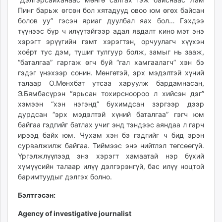
Пинг барьж өгсөн бол хятадууд овоо юм өгөх байсан
болов уу” гэсэн яриаг дуулбал яах бол… Гэхдээ
түүнээс бүр ч илүүтэйгээр адал явдалт кино мэт энэ
хэрэгт эрүүгийн гэмт хэрэгтэн, орчуулагч хүүхэн
хоёрт тус дэм, түшиг тулгуур болж, замыг нь зааж,
“баталгаа” гаргаж өгч буй “гал хамгаалагч” хэн бэ
гэдэг үнэхээр сонин. Мөнгөтэй, эрх мэдэлтэй хүний
талаар О.Мөнхбат ут­саа харуулж бардамнасан,
Э.Бямбасүрэн “ярьсан тохирс­ноороо л хийсэн дэг”
хэмээн “хэн нэгэнд” бухимдсан зэргээр дээр
дурдсан “эрх мэдэлтэй хүний баталгаа” гэгч юм
байгаа гэдгийг батлах учиг энд тэндээс аяндаа л гарч
ирээд байх юм. Чухам хэн бэ гэдгийг ч бид эрэн
сурвалжилж байгаа. Тиймээс энэ нийтлэл төгсөөгүй.
Үргэлжлүүлээд энэ хэрэгт хамаатай нэр бүхий
хүмүүсийн талаар илүү дэлгэрэнгүй, бас илүү ноцтой
баримтуудыг дэлгэх болно.
Бэлтгэсэн:
Agency of investigative journalist