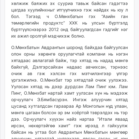
хөлжиж баяжих эх сууриа тавьж байсан гэдэгтээ
цагдаа хуулийнхныг итгүүлчихнэ гэж найдах нь юу л
бол. Тэгээд ч О.Мөнхбатын гэх “Азийн ган
төмөрлөгийн продуктс” ХХК нь улсын бүртгэлд
бүртгүүлснээрээ 2012 онд байгуулагдсан гэдгийг нэг
их ажил оролгүй мэдчихэж болно.
О.Мөнхбатын Авдрантын шо­ронд байхдаа байгуулсан
олон орны хөрөнгө оруулагчтай компани нь нэгэн
хятадаас авлагатай байж, тэр хятад нь надад мөнгө
байхгүй, Дэлгэрсайхан надаас авчихсан, тэрнээс
очиж ав гэж хэлсэн гэх мэтчилэнгээр үлгэр
үргэлжилнэ. О.Мөнхбат тэр хятадтай очиж уулзжээ.
Уулзсан хятад нь дээр дурдсан Лам Пинг юм. Лам
Пинг, О.Мөнхбат нартай хамт уулзсан хүн нь мэдээж
орчуулагч Э.Бямбасүрэн. Ингэж алуурчин хятад
цусанд хутгалдсан гараараа Ар Монголын нүд улаан,
мөнгө цагаан болсон эр эм хоёртой тэврэлдэх нь тэр
дээ. Орчуулагч хүүхэн найз нартаа “Итали яваад
ирсэн, нөхөртэйгөө хамт” гэж ирээд л гайхуулж
байсан нь угтаа бол Авдрантын Мөнхбатын мөнгөөр
алуурчин хятадтай уулзахаар явсан гэсэн үг юм