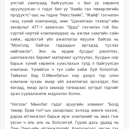
улстай хамтраад байгуулсан ч бил үү хөрөнгө
оруулуулсан ч гэдэг бил үү “Азийн ган төмөрлөгийн
продуктс”-аас нь гадна “Некствийк”, “Жайф” гэхчилэн
ганц хүний компаниуд, мөн “Цахилгаан тээвэр”-ийн
захирлыг АТГ-т аваачсан “Эрдү” гэхчилэн гоё бас
сүртэй нэртэй компаниудаас нь ажлаа хамгийн сайн
хийж, идэвхтэй үйл ажиллагаа явуулж байгаа нь
“Монголд байгаа гадаадын иргэдэд туслах
нийгэмлэг”. Энэ нь ердөө бусдыг рекетлэх,
шантаажлах баримт материал цуглуулах, бусдын нэр
барьж хүний хөрөнгө хумслахын тулд л байгуулсан
компани. Үүнийгээ ч тун сайн хийж буй бололтой.
Тиймээс бид О.Мөнхбатын нэр дээрх тэр олон
компани чухам ямар үйл ажиллагаа эрхэлдэг, бас
яагаад, ямар арга замаар татвараас зугтдаг гэдгийг
эрэн сурвалжилж мэдээлэх болно.
“Ногоон” Мөнхбат гэдэг эрүүгийн элемент “Болд
төмөр Ерөө гол”-ын захирлаас эхлээд мөнгө нэхэж,
дараа итгэмжлэл барьж ирж компанийг нь авах гэж
үзсэн ч аль аль нь болсонгүй. Гурав дахь удаад нь
Лам Пинг-ийн итгэмжлэлийг Хонгконгоос авсан гэх