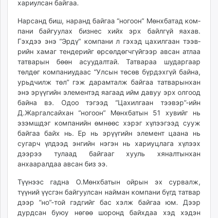
хариул­сан байгаа.
Нар­санд биш, наранд бай­гаа “ногоон” Мөнх­батад ком­
пани байгуулах бизнес хийх эрх байлгүй яахав.
Гэхдээ энэ “Эрдү” компани л гэхэд цахилгаан тээв­
рийн хамаг тендерийг өр­сөл­дөгчгүйгээр авсан атлаа
татварын бөөн асуудалтай. Татвараа шударгаар
төлдөг компаниудаас “Улсын төсөв бүрдэхгүй байна,
урьдчилж төл” гэж дарамталж байгаа татварынхан
энэ эрүүгийн элементэд яагаад ийм давуу эрх олгоод
байна вэ. Одоо тэгээд “Цахилгаан тээвэр”-ийн
Д.Жаргал­сайхан “ногоон” Мөнхбатын 51 хувийг нь
эзэмшдэг компанийн өм­нөөс хэрэг хүлээгээд сууж
байгаа байх нь. Ер нь эрүүгийн элемент цаана нь
сугарч үлдээд энгийн нэгэн нь хариуцлага хүлээх
дээрээ тулаад байгааг хууль хяналтынхан
анхааралдаа авсан биз ээ.
Түүнээс гадна О.Мөнхбатын ойрын эх сурвалж,
түүний үүсгэн байгуулсан найман компани бүгд татвар
дээр “но”-той гэдгийг бас хэлж байгаа юм. Дээр
дурдсан буюу нөгөө шоронд байхдаа хэд хэдэн