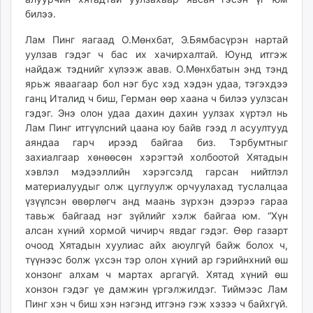
билээ.
Лам Пинг яагаад О.Мөнхбат, Э.Бямбасүрэн нартай
уулзав гэдэг ч бас их хачирхалтай. Юунд итгэж
найдаж тэднийг хүлээж авав. О.Мөнхбатын энд тэнд
ярьж яваагаар бол нэг бус хэд хэдэн удаа, тэгэхдээ
ганц Италид ч биш, Герман өөр хаана ч билээ уулзсан
гэдэг. Энэ олон удаа дахин дахин уулзах хүртэл нь
Лам Пинг итгүүлсний цаана юу байв гээд л асуултууд
аяндаа гарч ирээд байгаа биз. Тэрбумтныг
захиалгаар хөнөөсөн хэрэгтэй холбоотой Хятадын
хэв­лэл мэдээллийн хэрэгсэлд гар­сан нийтлэл
материалуудыг олж цуглуулж орчуулахад туслалцаа
үзүүлсэн өвөрлөгч анд маань зүрхэн дээрээ гараа
тавьж байгаад нэг зүйлийг хэлж байгаа юм. “Хүн
алсан хүний хормой чичирч явдаг гэдэг. Өөр газарт
очоод Хятадын хуулиас айх аюулгүй байж болох ч,
түүнээс болж үхсэн тэр олон хүний ар гэрийнхний өш
хонзонг алхам ч мартах аргагүй. Хятад хүний өш
хонзон гэдэг үе дамжин үргэлжилдэг. Тиймээс Лам
Пинг хэн ч биш хэн нэгэнд итгэнэ гэж хэзээ ч байхгүй.