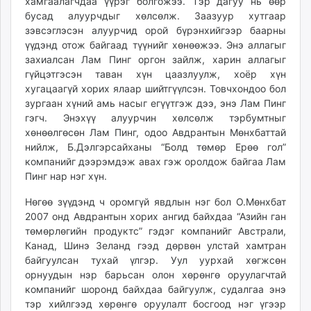
хамгаалагчдаа үүрэг болгожээ. Тэр дагуу нь өөр
бусад алуурчдыг хөлсөлж. Заазуур хутгаар
зэвсэглэсэн алуурчид орой бүрэнхийгээр баарны
үүдэнд отож байгаад түүнийг хөнөөжээ. Энэ аллагыг
захиалсан Лам Пинг оргон зайлж, харин аллагыг
гүйцэтгэсэн таван хүн цаазлуулж, хоёр хүн
хугацаагүй хорих ялаар шийтгүүлсэн. Товчхондоо бол
зургаан хүний амь насыг егүүтгэж дээ, энэ Лам Пинг
гэгч. Энэхүү алуурчин хөлсөлж тэрбумтныг
хөнөөлгөсөн Лам Пинг, одоо Авдрантын Мөнхбаттай
нийлж, Б.Дэлгэрсайханы “Болд төмөр Ерөө гол”
компанийг дээрэмдэж авах гэж оролдож байгаа Лам
Пинг нар нэг хүн.
Нөгөө зүүдэнд ч оромгүй явдлын нэг бол О.Мөнхбат
2007 онд Авдрантын хорих ангид байхдаа “Азийн ган
төмөрлөгийн продуктс” гэдэг компанийг Австрали,
Канад, Шинэ Зеланд гээд дөрвөн улстай хамтран
байгуулсан тухай үлгэр. Уул уурхай хөгжсөн
орнуудын нэр барьсан олон хөрөнгө оруулагчтай
компанийг шоронд байхдаа байгуулж, судалгаа энэ
тэр хийлгээд хөрөнгө оруулалт босгоод нэг үгээр