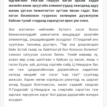
Өдгөөгийн УИХ-ын гишүүн нэгэн эрхэм хэдэн
ikon.mn
жилийн өмнө эрүүгийн элементүүдэд хөөгдөөд адуу
mnb.mn
малаа үргээн пижигнэтэл зугтаж явсан гэдэг. Бас
нэгэн бизнесмэн гүүрнээс хөлөөрөө дүүжлүүлж
Livetv.mn
байсан тухай ч нүдэнд харагдтал ярих улс олон.
Eguur.mn
24tsag.mn
Энэ мэтчилэн нийгмийн бүтээгч хэсэг болох
shuud.mn
бизнесмэнүүдийг шимэгчилж амьдардаг эрүүгийн
элементүүд, рецедивүүдийн асуудлыг Л.Гүндалай анх
eagle.mn
чуулганы танхимд дуугарч, “Төр энэ дээрэмчдээ
ergelt.mn
байх ёстой газар нь байлгахгүй бол болохоо болилоо”
zarig.mn
хэмээн хатуухан хэлсэн билээ. Үүний мөрөөр үү,
today.mn
эсвэл өөр учир шалтгаан ч байсан уу яасан, ямар ч
zuv.mn
гэсэн Хууль зүй, дотоод хэргийн сайд Ц.Нямдорж бас
mminfo.mn
чиг гэж цагдаагийнхнаа дорвитойхон хөдөлгөж
нэлээд нөхдийг нэг хэсэг “хар гэрт” суулгаад
ugluu.mn
амжсан. Харин нөгөө хоригдсон рекетүүд нь шоронг
urlag.mn
зочид буудал болгочихсон, эмзэг сэдвийг хөндсөн
unen.mn
Л.Гүндалайг Ц.Нямдорж нь спиртийн хэрэгтэн гэж
asu.mn
зарлаж чирүүлсэн зэрэг бол дараа дараагийн жичдээ
shudarga.mn
асуудал.
shuurhai.mn