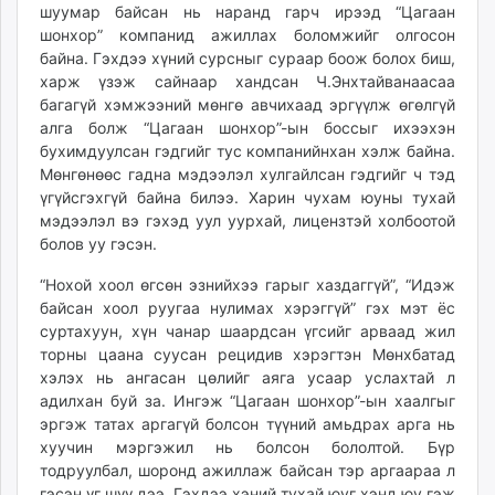
шуумар байсан нь наранд гарч ирээд “Цагаан
шонхор” компанид ажиллах боломжийг олгосон
байна. Гэхдээ хүний сурсныг сураар боож болох биш,
харж үзэж сайнаар хандсан Ч.Энхтайванаасаа
багагүй хэмжээний мөнгө авчихаад эргүүлж өгөлгүй
алга болж “Цагаан шонхор”-ын боссыг ихээхэн
бухимдуулсан гэдгийг тус компанийнхан хэлж байна.
Мөнгөнөөс гадна мэдээлэл хулгайлсан гэдгийг ч тэд
үгүйсгэхгүй байна билээ. Харин чухам юуны тухай
мэдээлэл вэ гэхэд уул уурхай, лицензтэй холбоотой
болов уу гэсэн.
“Нохой хоол өгсөн эзнийхээ гарыг хаздаггүй”, “Идэж
байсан хоол руугаа нулимах хэрэггүй” гэх мэт ёс
суртахуун, хүн чанар шаардсан үгсийг арваад жил
торны цаана суусан рецидив хэрэгтэн Мөнхбатад
хэлэх нь ангасан цөлийг аяга усаар услахтай л
адилхан буй за. Ингэж “Цагаан шонхор”-ын хаалгыг
эргэж татах аргагүй болсон түүний амьдрах арга нь
хуучин мэргэжил нь болсон бололтой. Бүр
тодруулбал, шоронд ажиллаж байсан тэр аргаараа л
гэсэн үг шүү дээ. Гэхдээ хэний тухай юуг хэнд юу гэж