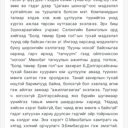
зөөх вэ гэдэг дээр “Цагаан шонхор”-оос мэдээлэл
хулгайлсан нь туршлага болсон мэт. Компаниудын
талаар элдэв хов жив цуглуулж түүнийгээ үнэд
хүргэх ажлаа төрсөн нутгаасаа эхэлжээ. Эрх биш
Зүүнхараагийнх учраас Сэлэнгийн Баянголын орд
хийгээд “Болд төмөр Ерөө гол”-ын тухай мэдээлэл
түүнд ойр байсан гэсэн үг. Ингээд нарсанд мэдээлэгч
буюу шоронгийн хэл­лэгээр “бууны нохой” байсныгаа
наранд гарч ирээд “тагнуулч” гээд ойлгочихсон
“ногоон” Мөнхбат тагнуулын ажилтны дүрд тоглож,
“Болд төмөр Ерөө гол”-ын захирал Б.Дэлгэрсайханы
тухай баахан хуурамч юм цуглуулж аваад түүнээс
мөнгө салгах гэж оролджээ. Танай захирлын тухай
ноцтой баримтууд байна, болохгүй бол хэвлэлд өгнө
гэж айлгах замаар “ажиллагаагаа” эхэлжээ. Түүгээр
ч зогсохгүй Дэлгэрсайханд янз бүрийн шугамаар
үүнийгээ тавьж мөнгө шаардсаны хариуд “Надад
хийсэн хэрэг байхгүй, бас чамд өгөх мөнгө ч байхгүй”
гэдэг хатуухан хариу дуулсан гэдгийг ойр тойрныхон
нь хэлдэг юм. Энэ хэрэгт О.Мөнхбатын хамтрагч нь
хятад хэлний орчуулагч Э.Бямбасүрэн гэж эмэгтэй.