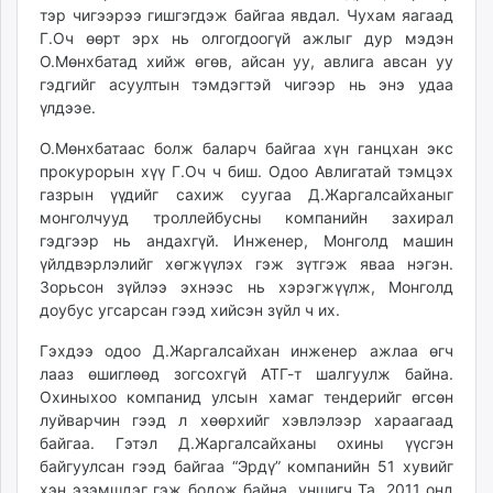
тэр чигээрээ гишгэгдэж байгаа явдал. Чухам яагаад
Г.Оч өөрт эрх нь олгогдоогүй ажлыг дур мэдэн
О.Мөнхбатад хийж өгөв, айсан уу, авлига авсан уу
гэдгийг асуултын тэмдэгтэй чигээр нь энэ удаа
үлдээе.
О.Мөнхбатаас болж баларч байгаа хүн ганцхан экс
прокурорын хүү Г.Оч ч биш. Одоо Авлигатай тэмцэх
газрын үүдийг сахиж суугаа Д.Жаргалсайханыг
монголчууд троллейбусны компанийн захирал
гэдгээр нь андахгүй. Инженер, Монголд машин
үйлдвэрлэлийг хөгжүүлэх гэж зүтгэж яваа нэгэн.
Зорьсон зүйлээ эхнээс нь хэрэгжүүлж, Монголд
доубус угсарсан гээд хийсэн зүйл ч их.
Гэхдээ одоо Д.Жаргал­сайхан инженер ажлаа өгч
лааз өшиглөөд зогсохгүй АТГ-т шалгуулж байна.
Охиныхоо компанид улсын хамаг тендерийг өгсөн
луйварчин гээд л хөөрхийг хэвлэлээр хараагаад
байгаа. Гэтэл Д.Жаргалсайханы охины үүсгэн
байгуулсан гээд байгаа “Эрдү” компанийн 51 хувийг
хэн эзэмшдэг гэж бодож байна, уншигч Та. 2011 онд